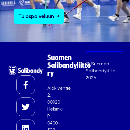
Tulospalveluun
Suomen
© Suomen
Salibandyliitto
Salibandyliitto
ry
2026
Alakiventie
2,
00920
Helsinki
P.
0400-
529