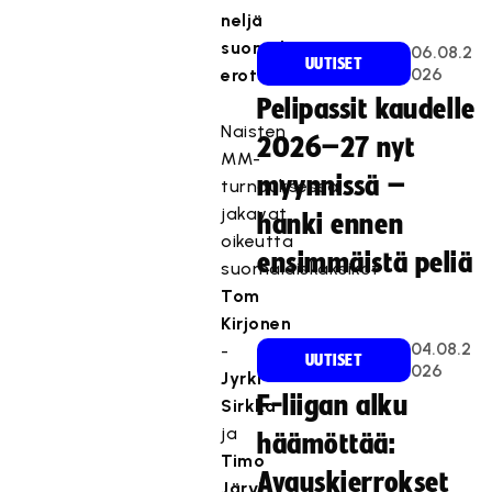
neljä
suomalaista
06.08.2
UUTISET
026
erotuomariparia.
Pelipassit kaudelle
Naisten
2026–27 nyt
MM-
myynnissä –
turnauksessa
jakavat
hanki ennen
oikeutta
ensimmäistä peliä
suomalaiskaksikot
Tom
Kirjonen
04.08.2
-
UUTISET
026
Jyrki
F-liigan alku
Sirkka
ja
häämöttää:
Timo
Avauskierrokset
Järvi