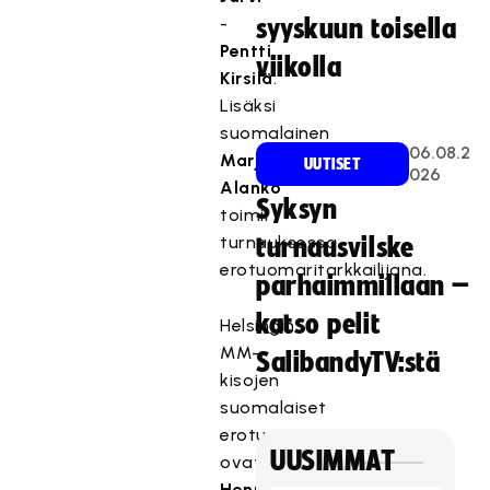
-
syyskuun toisella
Pentti
viikolla
Kirsilä
.
Lisäksi
suomalainen
06.08.2
Marjo
UUTISET
026
Alanko
Syksyn
toimii
turnauksessa
turnausvilske
erotuomaritarkkailijana.
parhaimmillaan –
katso pelit
Helsingin
MM-
SalibandyTV:stä
kisojen
suomalaiset
erotuomariparit
UUSIMMAT
ovat
Henri