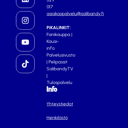
017
asiakaspalvelu@salibandy.fi
PIKALINKIT:
Fanikauppa
|
Kausi-
info
Palvelusivusto
|
Pelipassit
SalibandyTV
|
Tulospalvelu
Info
Yhteystiedot
Henkilöstö