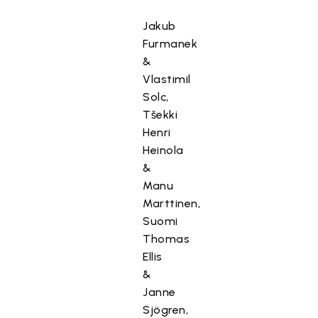
Jakub
Furmanek
&
Vlastimil
Solc,
Tšekki
Henri
Heinola
&
Manu
Marttinen,
Suomi
Thomas
Ellis
&
Janne
Sjögren,