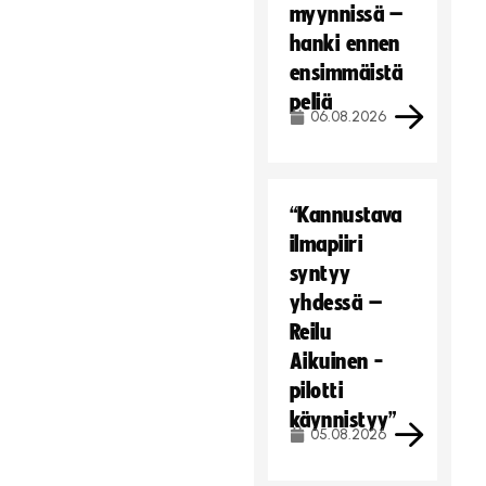
myynnissä –
hanki ennen
ensimmäistä
peliä
06.08.2026
“Kannustava
ilmapiiri
syntyy
yhdessä –
Reilu
Aikuinen -
pilotti
käynnistyy”
05.08.2026