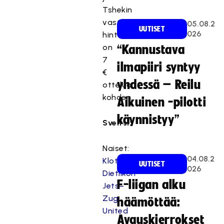
Tshekin
vastaavien
05.08.2
UUTISET
026
hinta
on
“Kannustava
7
ilmapiiri syntyy
€
yhdessä – Reilu
ottelua
kohden.
Aikuinen -pilotti
käynnistyy”
Sveitsi:
Naiset:
04.08.2
Kloten-
UUTISET
026
Dietlikon
F-liigan alku
Jets–
Zug
häämöttää:
United
Avauskierrokset