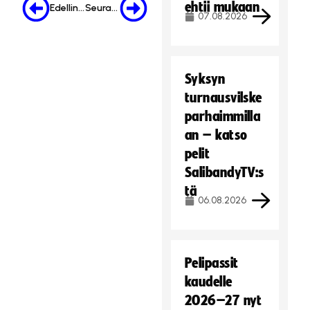
ehtii mukaan
Edellinen
Seuraava
07.08.2026
Syksyn
turnausvilske
parhaimmilla
an – katso
pelit
SalibandyTV:s
tä
06.08.2026
Pelipassit
kaudelle
2026–27 nyt