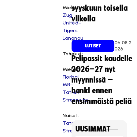
syyskuun toisella
Miehet:
Zug
viikolla
United–
Tigers
Langnau
06.08.2
UUTISET
026
Tshekki:
Pelipassit kaudelle
2026–27 nyt
Miehet:
Florbal
myynnissä –
MB–
hanki ennen
Tatran
Stresovice
ensimmäistä peliä
Naiset:
Tatran
UUSIMMAT
Stresovice–