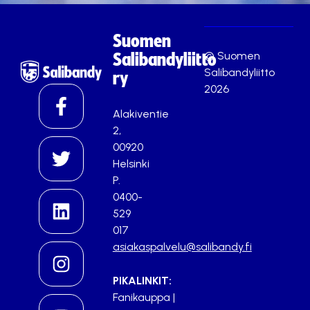
Suomen
© Suomen
Salibandyliitto
Salibandyliitto
ry
2026
Alakiventie
2,
00920
Helsinki
P.
0400-
529
017
asiakaspalvelu@salibandy.fi
PIKALINKIT:
Fanikauppa
|