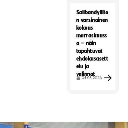
Salibandyliito
n varsinainen
kokous
marraskuuss
a – näin
tapahtuvat
ehdokasasett
elu ja
valinnat
04.08.2026