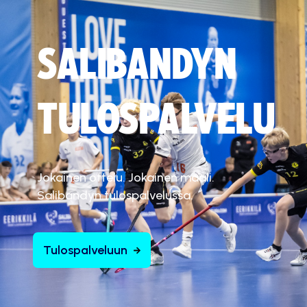
SALIBANDYN
TULOSPALVELU
Jokainen ottelu. Jokainen maali.
Salibandyn tulospalvelussa.
Tulospalveluun