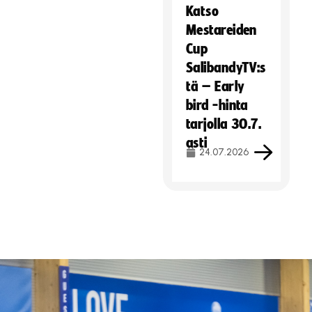
Katso
Mestareiden
Cup
SalibandyTV:s
tä – Early
bird -hinta
tarjolla 30.7.
asti
24.07.2026