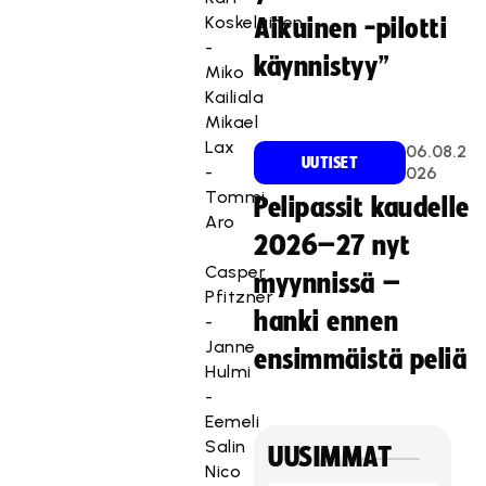
Koskelainen
Aikuinen -pilotti
-
käynnistyy”
Miko
Kailiala
Mikael
Lax
06.08.2
UUTISET
-
026
Tommi
Pelipassit kaudelle
Aro
2026–27 nyt
Casper
myynnissä –
Pfitzner
hanki ennen
-
Janne
ensimmäistä peliä
Hulmi
-
Eemeli
Salin
UUSIMMAT
Nico