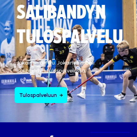
SALIBANDYN
TULOSPALVELU
Jokainen ottelu. Jokainen maali.
Salibandyn tulospalvelussa.
Tulospalveluun