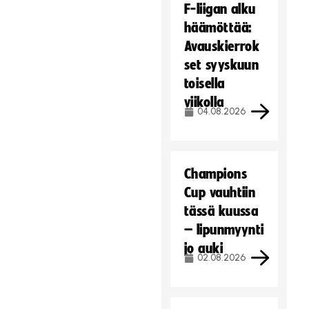
F-liigan alku
häämöttää:
Avauskierrok
set syyskuun
toisella
viikolla
04.08.2026
Champions
Cup vauhtiin
tässä kuussa
– lipunmyynti
jo auki
02.08.2026