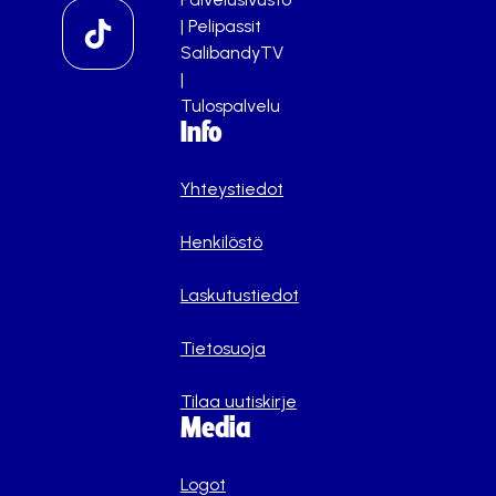
|
Pelipassit
SalibandyTV
|
Tulospalvelu
Info
Yhteystiedot
Henkilöstö
Laskutustiedot
Tietosuoja
Tilaa uutiskirje
Media
Logot