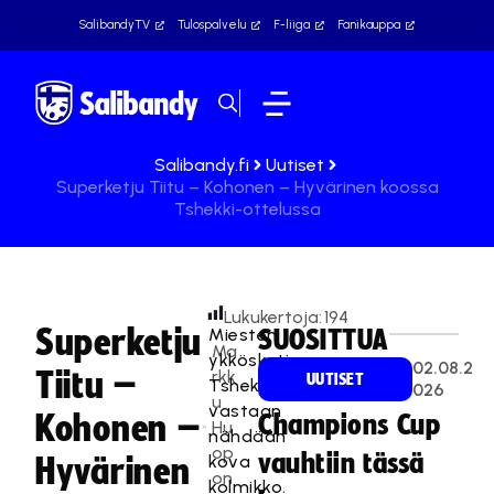
SalibandyTV
Tulospalvelu
F-liiga
Fanikauppa
Salibandy.fi
Uutiset
Superketju Tiitu – Kohonen – Hyvärinen koossa
Tshekki-ottelussa
Lukukertoja:
194
Superketju
Miesten
SUOSITTUA
Ma
ykkösketjussa
02.08.2
Tiitu –
rkk
UUTISET
Tshekkiä
026
u
vastaan
Kohonen –
Champions Cup
Hu
nähdään
op
vauhtiin tässä
kova
Hyvärinen
on
kolmikko.