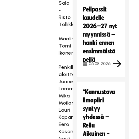
Salo
Pelipassit
-
Risto
kaudelle
Töllikkö
2026–27 nyt
myynnissä –
Maalissa
hanki ennen
Tomi
ensimmäistä
Ikonen.
peliä
06.08.2026
Penkillä
aloittavat
Janne
Lamminen,
“Kannustava
Mika
ilmapiiri
Moilanen,
syntyy
Lauri
yhdessä –
Kapanen,
Eero
Reilu
Kosonen
Aikuinen -
(mv).