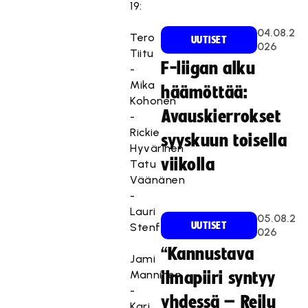
19:
04.08.2
Tero
UUTISET
026
Tiitu
F-liigan alku
-
Mika
häämöttää:
Kohonen
Avauskierrokset
-
Rickie
syyskuun toisella
Hyvärinen
viikolla
Tatu
Väänänen
-
Lauri
05.08.2
UUTISET
Stenfors
026
“Kannustava
Jami
Manninen
ilmapiiri syntyy
-
yhdessä – Reilu
Kari