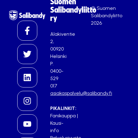
Suomen
© Suomen
Salibandyliitto
Salibandyliitto
ry
2026
Alakiventie
2,
00920
Helsinki
P.
0400-
529
017
asiakaspalvelu@salibandy.fi
PIKALINKIT:
Fanikauppa
|
Kausi-
info
Palvelusivusto