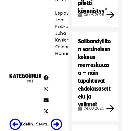
pilotti
käynnistyy”
Lepovuorossa:
05.08.2026
Jani
Kukkola,
Juha
Kivilehto,
Salibandyliito
Oscar
n varsinainen
Hänninen.
kokous
marraskuuss
a – näin
Uuti
KATEGORIA:
JAA:
tapahtuvat
set
ehdokasasett
elu ja
valinnat
04.08.2026
Edellinen
Seuraava