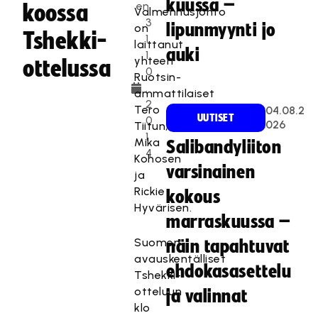
kuussa –
en
koossa
Valmennusjohto
3
lipunmyynti jo
on
Tshekki-
1.
laittanut
auki
1
yhteen
ottelussa
0
Ruotsin-
.
ammattilaiset
2
Tero
04.08.2
UUTISET
0
026
Tiitun,
1
Mika
Salibandyliiton
4
Kohosen
varsinainen
ja
Rickie
kokous
Hyvärisen.
marraskuussa –
Suomen
näin tapahtuvat
avauskentälliset
ehdokasasettelu
Tshekki-
otteluun
ja valinnat
klo