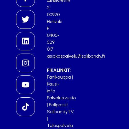
Alakiventie
2,
00920
Helsinki
P.
0400-
529
017
asiakaspalvelu@salibandy.fi
PIKALINKIT:
Fanikauppa
|
Kausi-
info
Palvelusivusto
|
Pelipassit
SalibandyTV
|
Tulospalvelu