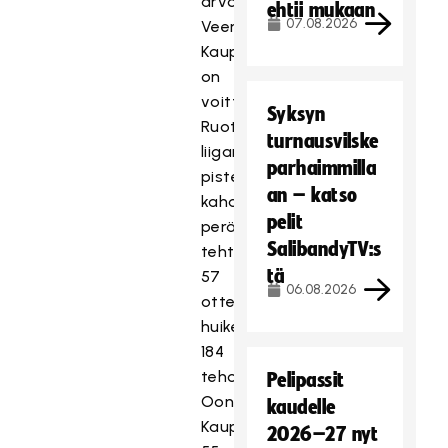
arvostettu
ehtii mukaan
07.08.2026
Veera
Kauppi
on
voittanut
Syksyn
Ruotsin
turnausvilske
liigan
parhaimmilla
pistepörssin
an – katso
kahdesti
pelit
peräkkäin
SalibandyTV:s
tehtyään
tä
57
06.08.2026
ottelussaan
huikeat
184
tehopistettä.
Pelipassit
Oona
kaudelle
Kaupin
2026–27 nyt