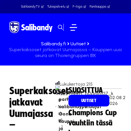
SalibandyTV
Tulospalvelu
F-liiga
Fanikauppa
Salibandy.fi
Uutiset
Superkaksoset jatkavat Uumajassa – Kauppien uusi
seura on Thorengruppen IBK
Lukukertoja:
215
Superkaksoset
SUOSITTUA
Maailman
Te
02.08.2
parhaat
jatkavat
a
UUTISET
026
Na
salibandypelaajat
Uumajassa
Champions Cup
sk
Oona
ali
Kauppi
vauhtiin tässä
–
1
ja