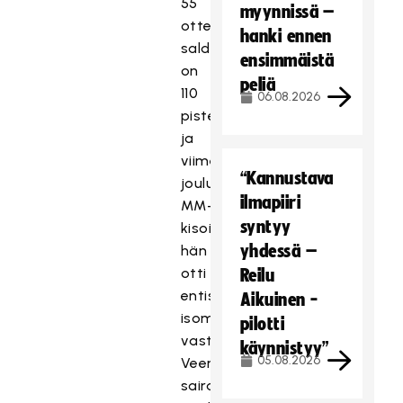
55
myynnissä –
ottelun
hanki ennen
saldo
ensimmäistä
on
peliä
110
06.08.2026
pistettä,
ja
viime
“Kannustava
joulukuun
ilmapiiri
MM-
syntyy
kisoissa
yhdessä –
hän
otti
Reilu
entistä
Aikuinen -
isompaa
pilotti
vastuuta
käynnistyy”
05.08.2026
Veeran
sairastettua