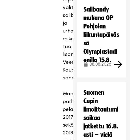
välittävän
Salibandy
salibandysta
mukana OP
ja
Pohjolan
urheilusta,
liikuntapäiväs
mikä
sä
tuo
Olympiastadi
lisämotivaatiota,
onilla 15.8.
Veera
08.08.2026
Kauppi
sanoo.
Suomen
Maailman
Cupin
parhaaksi
ilmoittautumi
pelaajaksi
2017
saikaa
sekä
jatkettu 16.8.
2018
asti – vielä