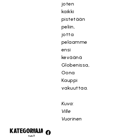
joten
kaikki
pistetään
peliin,
jotta
pelaamme
ensi
keväänä
Globenissa,
Oona
Kauppi
vakuuttaa.
Kuva:
Ville
Vuorinen
Uuti
KATEGORIA:
JAA:
set