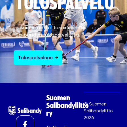
TULOSPALVELU
Jokainen ottelu. Jokainen maali.
Salibandyn tulospalvelussa.
Tulospalveluun
Suomen
© Suomen
Salibandyliitto
Salibandyliitto
ry
2026