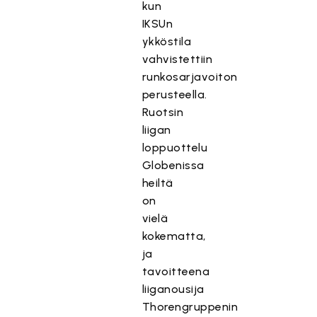
kun
IKSUn
ykköstila
vahvistettiin
runkosarjavoiton
perusteella.
Ruotsin
liigan
loppuottelu
Globenissa
heiltä
on
vielä
kokematta,
ja
tavoitteena
liiganousija
Thorengruppenin