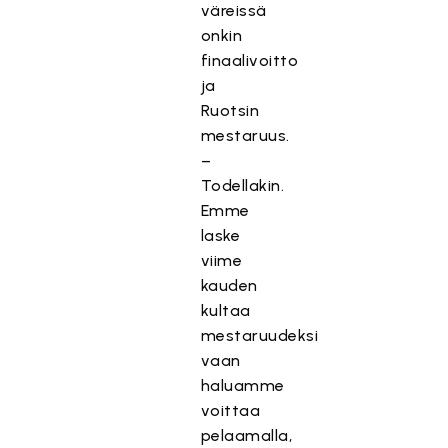
väreissä
onkin
finaalivoitto
ja
Ruotsin
mestaruus.
–
Todellakin.
Emme
laske
viime
kauden
kultaa
mestaruudeksi
vaan
haluamme
voittaa
pelaamalla,