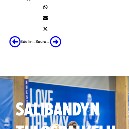
Edellinen
Seuraava
SALIBANDYN