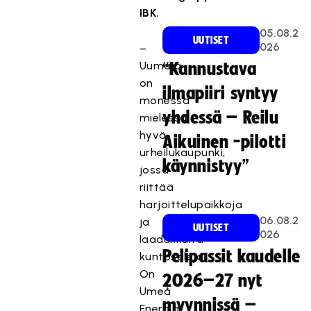
IBK.
05.08.2
UUTISET
026
–
Uumaja
“Kannustava
on
ilmapiiri syntyy
monessa
yhdessä – Reilu
mielessä
hyvä
Aikuinen -pilotti
urheilukaupunki,
käynnistyy”
jossa
riittää
harjoittelupaikkoja
06.08.2
ja
UUTISET
026
laadukkaita
Pelipassit kaudelle
kuntosaleja.
On
2026–27 nyt
Umeå
myynnissä –
Energia