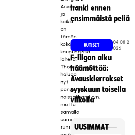
Areena,
hanki ennen
ja
ensimmäistä peliä
kaikki
on
tämän
04.08.2
kokoisessa
UUTISET
026
kaupungissa
F-liigan alku
lähellä,
Thorengruppen
häämöttää:
haluaa
Avauskierrokset
nyt
syyskuun toisella
panostaa
naissalibandyyn,
viikolla
mutta
samalla
uumajalaiset
UUSIMMAT
tuntuvat
myös