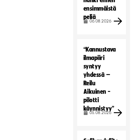
hanki ennen
ensimmäistä
peliä
06.08.2026
“Kannustava
ilmapiiri
syntyy
yhdessä –
Reilu
Aikuinen -
pilotti
käynnistyy”
05.08.2026