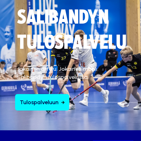
SALIBANDYN
TULOSPALVELU
Jokainen ottelu. Jokainen maali.
Salibandyn tulospalvelussa.
Tulospalveluun