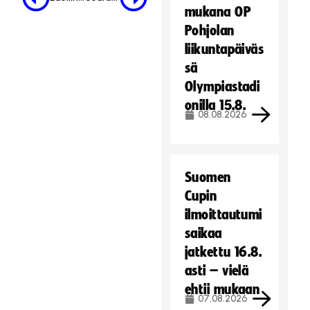
mukana OP
Pohjolan
liikuntapäiväs
sä
Olympiastadi
onilla 15.8.
08.08.2026
Suomen
Cupin
ilmoittautumi
saikaa
jatkettu 16.8.
asti – vielä
ehtii mukaan
07.08.2026