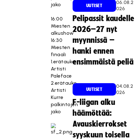
06.08.2
jako
UUTISET
026
Pelipassit kaudelle
16:00
Miesten
2026–27 nyt
alkushow
myynnissä –
16:30
Miesten
hanki ennen
finaali
ensimmäistä peliä
1.erätauko:
Artisti
Paleface
2.erätauko
04.08.2
UUTISET
Artisti
026
Kurre
F-liigan alku
palkintojen
jako
häämöttää:
Avauskierrokset
syyskuun toisella