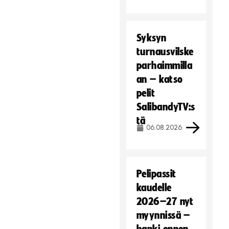
Syksyn
turnausvilske
parhaimmilla
an – katso
pelit
SalibandyTV:s
tä
06.08.2026
Pelipassit
kaudelle
2026–27 nyt
myynnissä –