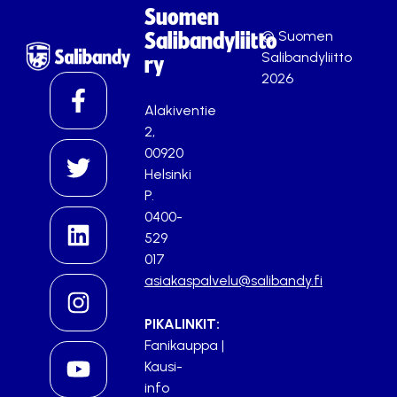
Suomen
© Suomen
Salibandyliitto
Salibandyliitto
ry
2026
Alakiventie
2,
00920
Helsinki
P.
0400-
529
017
asiakaspalvelu@salibandy.fi
PIKALINKIT:
Fanikauppa
|
Kausi-
info