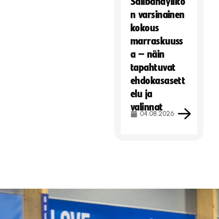
Salibandyliito
n varsinainen
kokous
marraskuuss
a – näin
tapahtuvat
ehdokasasett
elu ja
valinnat
04.08.2026