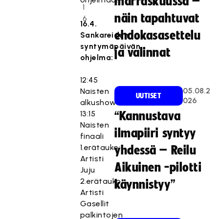
marraskuussa –
1
näin tapahtuvat
6
16.4.
ehdokasasettelu
Sankareiden
syntymäpäivän
ja valinnat
ohjelma:
12:45
05.08.2
Naisten
UUTISET
026
alkushow
13:15
“Kannustava
Naisten
ilmapiiri syntyy
finaali
1.erätauko:
yhdessä – Reilu
Artisti
Aikuinen -pilotti
Juju
2.erätauko:
käynnistyy”
Artisti
Gasellit
palkintojen