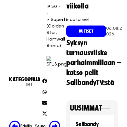
viikolla
19:30 -
-
> Superfinaalibileet
(Golden
06.08.2
UUTISET
Star,
026
Hartwall
Syksyn
Arena)
turnausvilske
parhaimmillaan –
katso pelit
Uuti
KATEGORIA:
JAA:
SalibandyTV:stä
set
UUSIMMAT
Salibandy
Edellinen
Seuraava