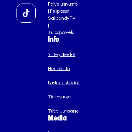
Palvelusivusto
|
Pelipassit
SalibandyTV
|
Tulospalvelu
Info
Yhteystiedot
Henkilöstö
Laskutustiedot
Tietosuoja
Tilaa uutiskirje
Media