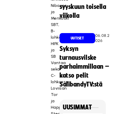
Nibacos
syyskuun toisella
ja
viikolla
Merikoski
SBT,
B-
06.08.2
lohkossa
UUTISET
026
HIFK
Syksyn
ja
SB
turnausvilske
Vantaa
parhaimmillaan –
sekä
katso pelit
C-
lohkossa
SalibandyTV:stä
Loviisan
Tor
ja
UUSIMMAT
Happee
Steamers.