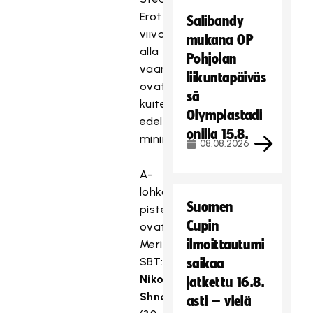
Erot
Salibandy
viivan
mukana OP
alla
Pohjolan
vaaniviin
liikuntapäiväs
ovat
sä
kuitenkin
Olympiastadi
edelleen
onilla 15.8.
minimaaliset.
08.08.2026
A-
lohkon
Suomen
pistepörssissä
Cupin
ovat
ilmoittautumi
Merikoski
SBT:n
saikaa
Niko
jatkettu 16.8.
Shnoro
asti – vielä