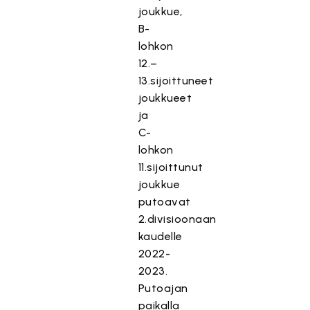
joukkue,
B-
lohkon
12.–
13.sijoittuneet
joukkueet
ja
C-
lohkon
11.sijoittunut
joukkue
putoavat
2.divisioonaan
kaudelle
2022-
2023.
Putoajan
paikalla