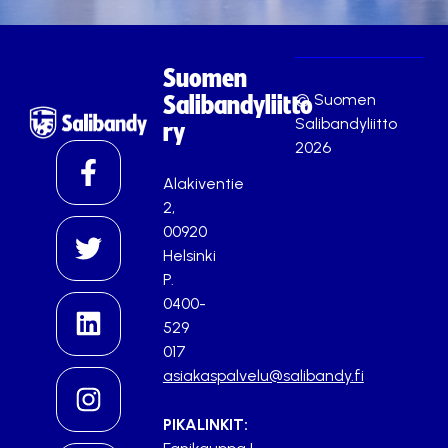
Suomen
© Suomen
Salibandyliitto
Salibandyliitto
ry
2026
Alakiventie
2,
00920
Helsinki
P.
0400-
529
017
asiakaspalvelu@salibandy.fi
PIKALINKIT: