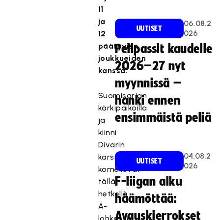
11
ja
06.08.2
UUTISET
026
12
päätyvien
Pelipassit kaudelle
joukkueiden
2026–27 nyt
kanssa.
myynnissä –
Suomisarjan
hanki ennen
kärkipaikoilla
ensimmäistä peliä
ja
kiinni
Divarin
04.08.2
karsinnassa
UUTISET
026
komeilevat
F-liigan alku
tällä
hetkellä
häämöttää:
A-
Avauskierrokset
lohkossa