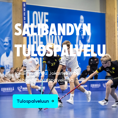
SALIBANDYN
TULOSPALVELU
Jokainen ottelu. Jokainen maali.
Salibandyn tulospalvelussa.
Tulospalveluun