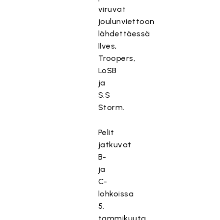
viruvat
joulunviettoon
lähdettäessä
Ilves,
Troopers,
LoSB
ja
S.S
Storm.
Pelit
jatkuvat
B-
ja
C-
lohkoissa
5.
tammikuuta