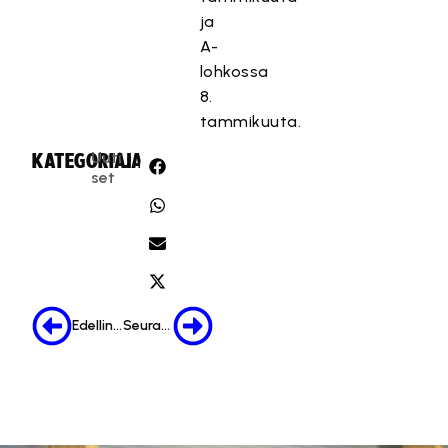
ja
A-
lohkossa
8.
tammikuuta.
Uuti
KATEGORIA:
JAA:
set
Edellinen
Seuraava