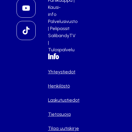
Fanikauppa
|
Kausi-
info
Palvelusivusto
|
Pelipassit
SalibandyTV
|
Tulospalvelu
Info
Yhteystiedot
Henkilöstö
Laskutustiedot
Tietosuoja
Tilaa uutiskirje