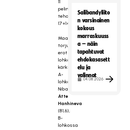
11
pelin
Salibandyliito
tehoilla
n varsinainen
17+14=31.
kokous
marraskuuss
Maalivahtien
a – näin
torjuntatilastossa
tapahtuvat
erottuvat
ehdokasasett
lohkojensa
elu ja
kärkiprosenteilla
A-
valinnat
04.08.2026
lohkossa
Nibacoksen
Atte
Hanhineva
(81,6),
B-
lohkossa