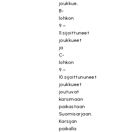
joukkue,
B-
lohkon
9.–
11.sijoittuneet
joukkueet
ja
C-
lohkon
9.–
10.sijoittununeet
joukkueet
joutuvat
karsimaan
paikastaan
Suomisarjaan.
Karsijan
paikalla