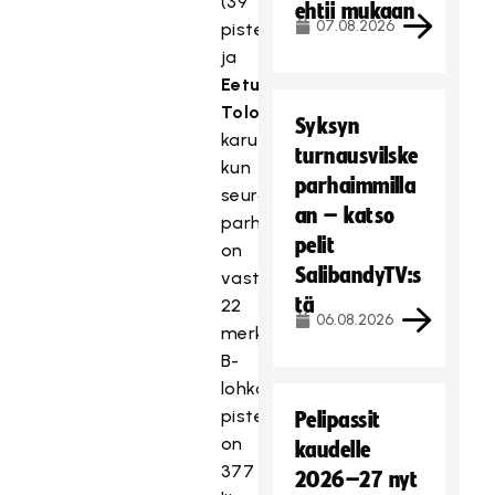
(39
ehtii mukaan
07.08.2026
pistettä)
ja
Eetu
Tolonen
Syksyn
karussa,
turnausvilske
kun
parhaimmilla
seuraavaksi
an – katso
parhaalla
pelit
on
SalibandyTV:s
vasta
tä
22
06.08.2026
merkintää.
B-
lohkon
pistehai
Pelipassit
on
kaudelle
377
2026–27 nyt