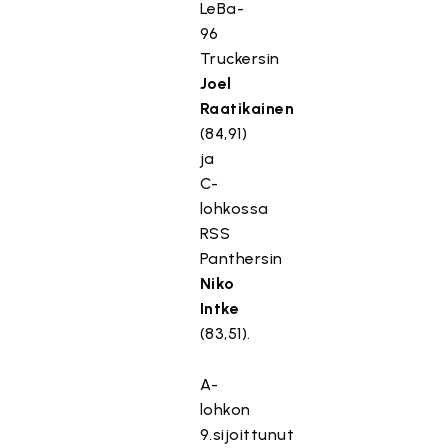
LeBa-
96
Truckersin
Joel
Raatikainen
(84,91)
ja
C-
lohkossa
RSS
Panthersin
Niko
Intke
(83,51).
A-
lohkon
9.sijoittunut