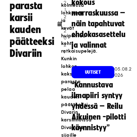
kokous
2
parasta
kolmessa
.1
marraskuussa –
lohkossa,
karsii
2
ja
näin tapahtuvat
.
kauden
kevät
2
ehdokasasettelu
huipentuu
0
päätteeksi
kohti
ja valinnat
2
Divariin
ratkaisupelejä.
1
Kunkin
lohkon
05.08.2
UUTISET
kaksi
026
parasta
“Kannustava
pelaa
ilmapiiri syntyy
kauden
päätteeksi
yhdessä – Reilu
Divarin
Aikuinen -pilotti
karsinnoissa
käynnistyy”
Divarissa
sijoille