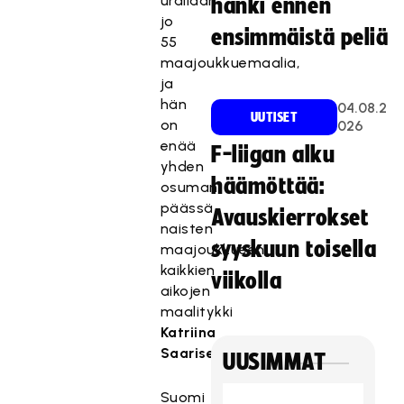
urallaan
hanki ennen
jo
ensimmäistä peliä
55
maajoukkuemaalia,
ja
hän
04.08.2
UUTISET
on
026
enää
F-liigan alku
yhden
häämöttää:
osuman
päässä
Avauskierrokset
naisten
syyskuun toisella
maajoukkueen
kaikkien
viikolla
aikojen
maalitykki
Katriina
Saarisesta
.
UUSIMMAT
Suomi