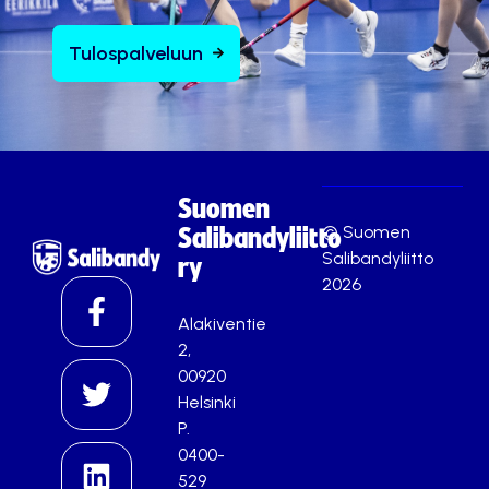
Tulospalveluun
Suomen
© Suomen
Salibandyliitto
Salibandyliitto
ry
2026
Alakiventie
2,
00920
Helsinki
P.
0400-
529