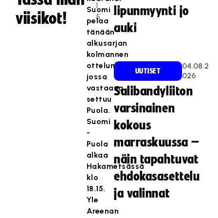
1
lipunmyynti jo
Suomi
viisikot!
5
pelaa
auki
tänään
alkusarjan
kolmannen
ottelunsa,
04.08.2
UUTISET
026
jossa
vastaana
Salibandyliiton
settuu
varsinainen
Puola.
Suomi
kokous
-
marraskuussa –
Puola
alkaa
näin tapahtuvat
Hakametsässä
ehdokasasettelu
klo
18.15.
ja valinnat
Yle
Areenan