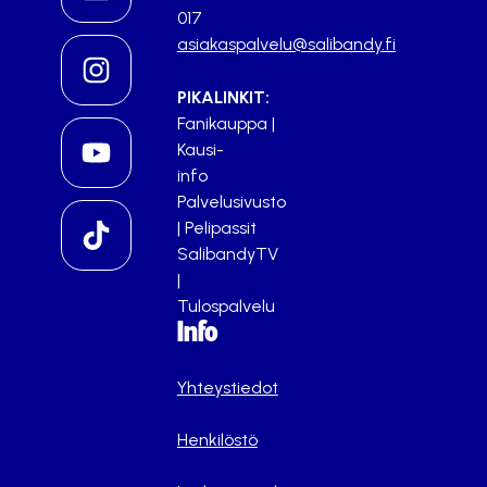
017
asiakaspalvelu@salibandy.fi
PIKALINKIT:
Fanikauppa
|
Kausi-
info
Palvelusivusto
|
Pelipassit
SalibandyTV
|
Tulospalvelu
Info
Yhteystiedot
Henkilöstö