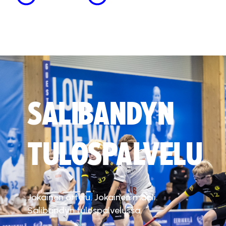
SALIBANDYN
TULOSPALVELU
Jokainen ottelu. Jokainen maali.
Salibandyn tulospalvelussa.