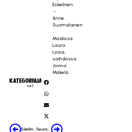
Eskelinen
-
Anne
Suomalainen
Maalissa
Laura
Loisa,
vaihdossa
Jonna
Mäkelä
Uuti
KATEGORIA:
JAA:
set
Edellinen
Seuraava