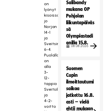
Salibandy
on
mukana OP
lyönyt
kisoissa
Pohjolan
jo
liikuntapäiväs
Norjan
sä
14-1
Olympiastadi
ja
onilla 15.8.
Sveitsin
08.08.2026
6-4.
Puolalla
on
alla
Suomen
3-
Cupin
12-
ilmoittautumi
tappio
saikaa
Sveitsille
jatkettu 16.8.
ja
4-2-
asti – vielä
voitto
ehtii mukaan