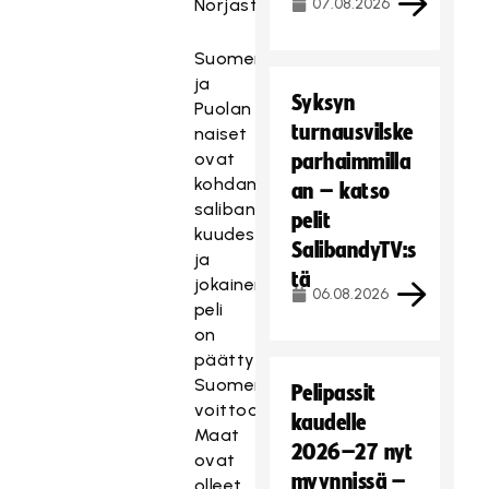
Norjasta.
07.08.2026
Suomen
ja
Syksyn
Puolan
turnausvilske
naiset
ovat
parhaimmilla
kohdanneet
an – katso
salibandyssa
pelit
kuudesti,
SalibandyTV:s
ja
tä
jokainen
06.08.2026
peli
on
päättynyt
Suomen
Pelipassit
voittoon.
kaudelle
Maat
2026–27 nyt
ovat
myynnissä –
olleet