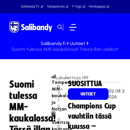
SalibandyTV
Tulospalvelu
F-liiga
Fanikauppa
Salibandy.fi
Uutiset
Suomi tulessa MM-kaukalossa! Tässä illan viisikot!
Lukukertoja:
149
Suomi
Tampereen
SUOSITTUA
0
MM-
02.08.2
tulessa
7
UUTISET
kaukalossa
026
.1
jo
MM-
Champions Cup
2
Norjan
.
vauhtiin tässä
ja
kaukalossa!
2
Sveitsin
kuussa –
0
Tässä illan
kaatanut