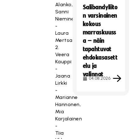
Alanko,
Salibandyliito
Sanni
n varsinainen
Nieminen
kokous
-
marraskuuss
Laura
Mertsalmi
a – näin
2.
tapahtuvat
Veera
ehdokasasett
Kauppi
elu ja
-
valinnat
Jaana
04.08.2026
Lirkki
-
Marianne
Hannonen,
Mia
Karjalainen
-
Tiia