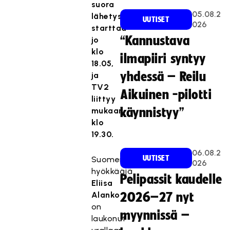
suora
05.08.2
lähetys
UUTISET
026
starttaa
“Kannustava
jo
klo
ilmapiiri syntyy
18.05,
yhdessä – Reilu
ja
TV2
Aikuinen -pilotti
liittyy
mukaan
käynnistyy”
klo
19.30.
06.08.2
UUTISET
Suomen
026
hyökkääjä
Pelipassit kaudelle
Eliisa
Alanko
2026–27 nyt
on
myynnissä –
laukonut