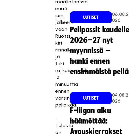
maalinteossa
enää
06.08.2
sen
UUTISET
026
jälkeen,
Pelipassit kaudelle
vaan
Ruotsi
2026–27 nyt
kiri
myynnissä –
rinnalle
ja
hanki ennen
teki
ratkaisumaalin
ensimmäistä peliä
13
minuuttia
ennen
04.08.2
varsinaista
UUTISET
026
peliaikaa.
F-liigan alku
-
häämöttää:
Tulosta
Avauskierrokset
on