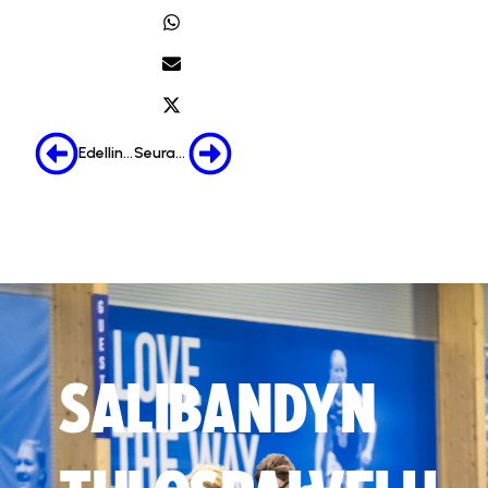
Edellinen
Seuraava
SALIBANDYN