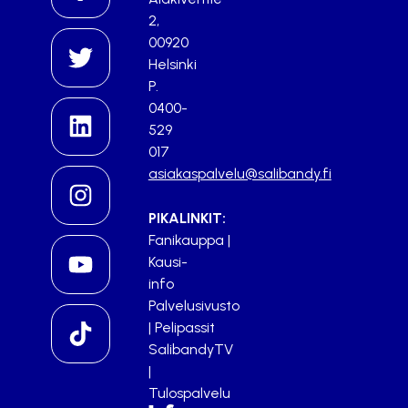
2,
00920
Helsinki
P.
0400-
529
017
asiakaspalvelu@salibandy.fi
PIKALINKIT:
Fanikauppa
|
Kausi-
info
Palvelusivusto
|
Pelipassit
SalibandyTV
|
Tulospalvelu