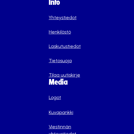
Info
Yhteystiedot
Henkilöstö
Laskutustiedot
Tietosuoja
Tilaa uutiskirje
Media
Logot
Kuvapankki
Viestinnän
yhteystiedot