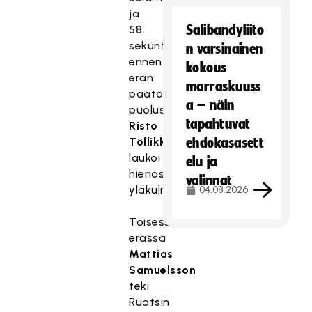
ja
Salibandyliito
58
sekuntia
n varsinainen
ennen
kokous
erän
marraskuuss
päätöstä
a – näin
puolustaja
tapahtuvat
Risto
Töllikkö
ehdokasasett
laukoi
elu ja
hienosti
valinnat
yläkulmaan.
04.08.2026
Toisessa
erässä
Mattias
Samuelsson
teki
Ruotsin