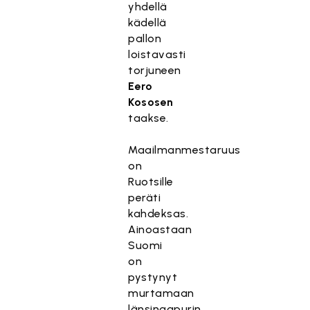
yhdellä
kädellä
pallon
loistavasti
torjuneen
Eero
Kososen
taakse.
Maailmanmestaruus
on
Ruotsille
peräti
kahdeksas.
Ainoastaan
Suomi
on
pystynyt
murtamaan
länsinaapurin