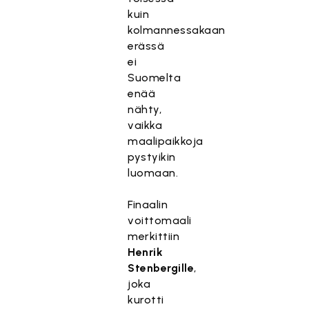
kuin
kolmannessakaan
erässä
ei
Suomelta
enää
nähty,
vaikka
maalipaikkoja
pystyikin
luomaan.
Finaalin
voittomaali
merkittiin
Henrik
Stenbergille
,
joka
kurotti