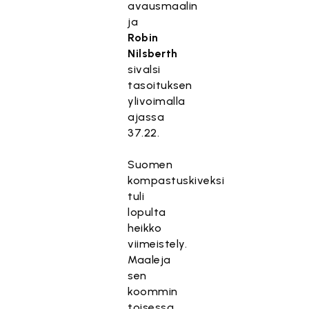
avausmaalin
ja
Robin
Nilsberth
sivalsi
tasoituksen
ylivoimalla
ajassa
37.22.
Suomen
kompastuskiveksi
tuli
lopulta
heikko
viimeistely.
Maaleja
sen
koommin
toisessa