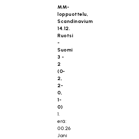
MM-
loppuottelu,
Scandinavium
14.12.
Ruotsi
-
Suomi
3 -
2
(0-
2,
2-
0,
1-
0)
1.
erä:
00.26
Jani