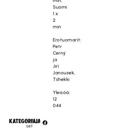
min,
Suomi
1 x
2
min
Erotuomarit:
Petr
Cerný
ja
Jirí
Janousek,
Tshekki
Yleisöä:
12
044
Uuti
KATEGORIA:
JAA:
set