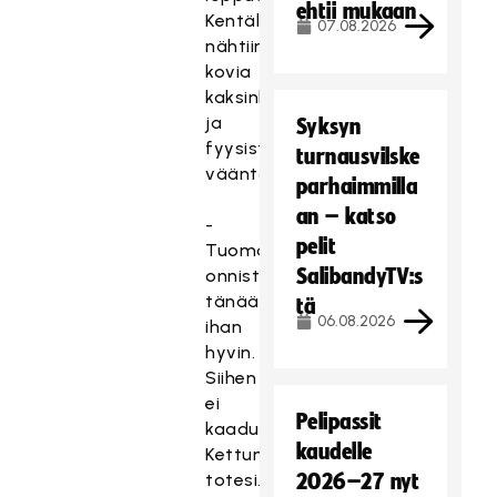
ehtii mukaan
Kentällä
07.08.2026
nähtiinkin
kovia
kaksinkamppailuja
ja
Syksyn
fyysistä
turnausvilske
vääntöä.
parhaimmilla
an – katso
-
pelit
Tuomarit
SalibandyTV:s
onnistuivat
tänään
tä
06.08.2026
ihan
hyvin.
Siihen
ei
Pelipassit
kaaduttu,
kaudelle
Kettunen
totesi.
2026–27 nyt