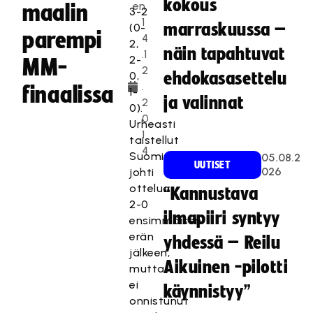
kokous
en
maalin
3-2
1
marraskuussa –
(0-
parempi
4
2,
näin tapahtuvat
.1
2-
MM-
2
0,
ehdokasasettelu
.
finaalissa
1-
ja valinnat
2
0).
0
Urheasti
1
taistellut
4
Suomi
05.08.2
UUTISET
026
johti
ottelua
“Kannustava
2-0
ilmapiiri syntyy
ensimmäisen
erän
yhdessä – Reilu
jälkeen,
Aikuinen -pilotti
mutta
ei
käynnistyy”
onnistunut