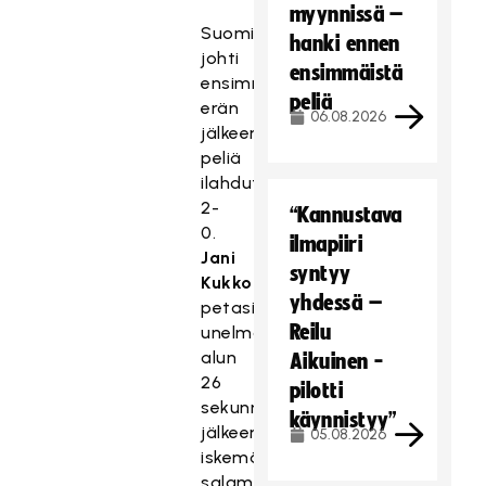
myynnissä –
Suomi
hanki ennen
johti
ensimmäistä
ensimmäisen
peliä
erän
06.08.2026
jälkeen
peliä
ilahduttavasti
2-
“Kannustava
0.
ilmapiiri
Jani
syntyy
Kukkola
yhdessä –
petasi
Reilu
unelma-
alun
Aikuinen -
26
pilotti
sekunnin
käynnistyy”
jälkeen
05.08.2026
iskemällään
salamamaalilla