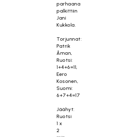
parhaana
palkittiin
Jani
Kukkola.
Torjunnat:
Patrik
Åman,
Ruotsi:
1+4+6=11,
Eero
Kosonen,
Suomi:
6+7+4=17
Jäähyt:
Ruotsi
1 x
2