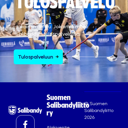
TULOSPALVELU
Jokainen ottelu. Jokainen maali.
Salibandyn tulospalvelussa.
Tulospalveluun
Suomen
© Suomen
Salibandyliitto
Salibandyliitto
ry
2026
Alakiventie