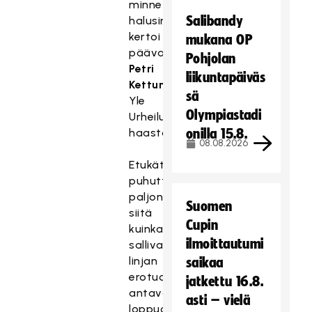
minne
Salibandy
halusimme,
kertoi
mukana OP
päävalmentaja
Pohjolan
Petri
liikuntapäiväs
Kettunen
sä
Yle
Olympiastadi
Urheilun
haastattelussa.
onilla 15.8.
08.08.2026
Etukäteen
puhuttiin
paljon
Suomen
siitä
Cupin
kuinka
ilmoittautumi
sallivan
linjan
saikaa
erotuomarit
jatkettu 16.8.
antavat
asti – vielä
loppuottelussa.