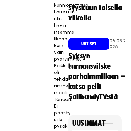
kunnioitettava.
syyskuun toisella
Laitettiin
viikolla
niin
hyvin
itsemme
likoon
06.08.2
UUTISET
kuin
026
vain
Syksyn
pystyimme.
turnausvilske
Paikkoja
oli
parhaimmillaan –
tehdä
katso pelit
riittävät
maalit
SalibandyTV:stä
tänään.
Ei
päästy
sille
UUSIMMAT
pysäkille