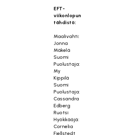
EFT-
viikonlopun
tähdistö:
Maalivahti:
Jonna
Mäkelä
Suomi
Puolustaja:
My
Kippilä
Suomi
Puolustaja:
Cassandra
Edberg
Ruotsi
Hyökkääjä:
Cornelia
Fjellstedt