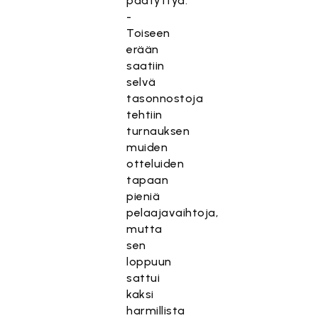
päätyttyä.
-
Toiseen
erään
saatiin
selvä
tasonnostoja
tehtiin
turnauksen
muiden
otteluiden
tapaan
pieniä
pelaajavaihtoja,
mutta
sen
loppuun
sattui
kaksi
harmillista