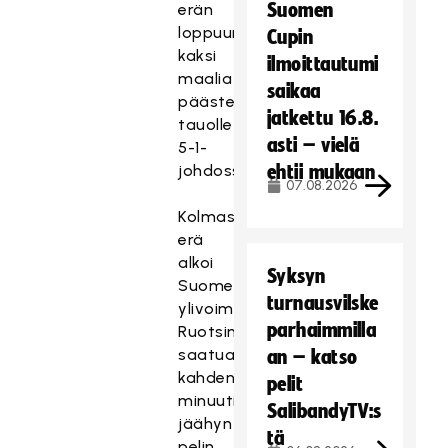
Suomen
erän
loppuun
Cupin
kaksi
ilmoittautumi
maalia
saikaa
päästen
jatkettu 16.8.
tauolle
asti – vielä
5-1-
johdossa.
ehtii mukaan
07.08.2026
Kolmas
erä
alkoi
Syksyn
Suomen
turnausvilske
ylivoimalla
parhaimmilla
Ruotsin
saatua
an – katso
kahden
pelit
minuutin
SalibandyTV:s
jäähyn
tä
pelin