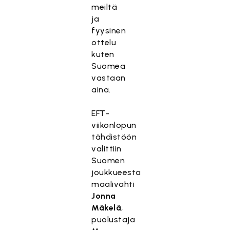
meiltä
ja
fyysinen
ottelu
kuten
Suomea
vastaan
aina.
EFT-
viikonlopun
tähdistöön
valittiin
Suomen
joukkueesta
maalivahti
Jonna
Mäkelä
,
puolustaja