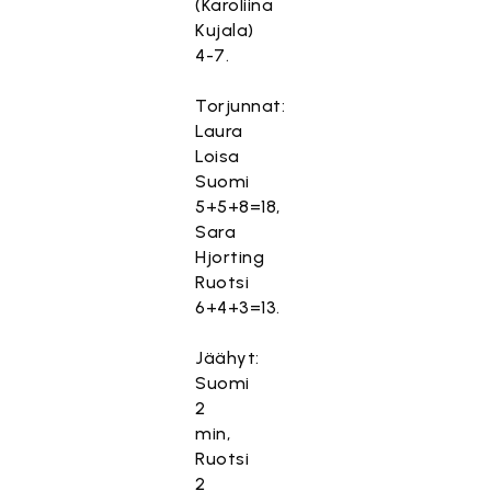
(Karoliina
Kujala)
4-7.
Torjunnat:
Laura
Loisa
Suomi
5+5+8=18,
Sara
Hjorting
Ruotsi
6+4+3=13.
Jäähyt:
Suomi
2
min,
Ruotsi
2