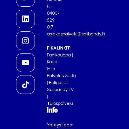
P.
0400-
529
017
asiakaspalvelu@salibandy.fi
PIKALINKIT:
Fanikauppa
|
Kausi-
info
Palvelusivusto
|
Pelipassit
SalibandyTV
|
Tulospalvelu
Info
Yhteystiedot