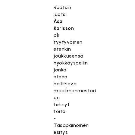
Ruotsin
luotsi
Åsa
Karlsson
oli
tyytyväinen
etenkin
joukkueensa
hyökkäyspeliin,
jonka
eteen
hallitseva
maailmanmestari
on
tehnyt
töitä.
-
Tasapainoinen
esitys