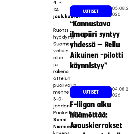
4. -
05.08.2
12.
UUTISET
026
joulukuuta.
“Kannustava
Ruotsi
ilmapiiri syntyy
hyödynsi
yhdessä – Reilu
Suomen
vaisun
Aikuinen -pilotti
alun
ja
käynnistyy”
rakensi
ottelun
puoliväliin
04.08.2
mennessä
UUTISET
026
3-0-
F-liigan alku
johdon.
Puolustaja
häämöttää:
Sanni
Avauskierrokset
Nieminen
kavensi