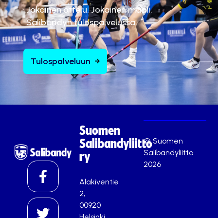
Jokainen ottelu. Jokainen maali.
Salibandyn tulospalvelussa.
Tulospalveluun
Suomen
© Suomen
Salibandyliitto
Salibandyliitto
ry
2026
Alakiventie
2,
00920
Helsinki