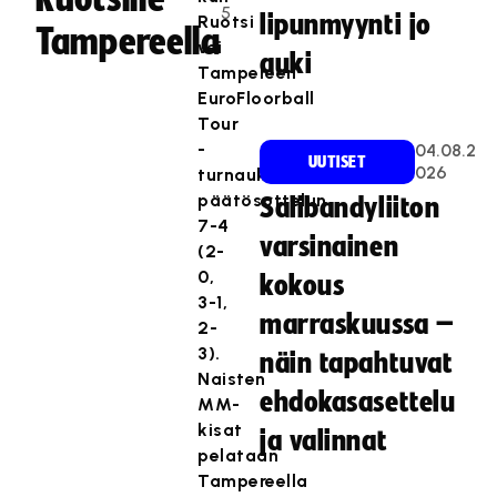
5
lipunmyynti jo
Ruotsi
Tampereella
vei
auki
Tampereen
EuroFloorball
Tour
-
04.08.2
UUTISET
026
turnauksen
päätösottelun
Salibandyliiton
7-4
varsinainen
(2-
0,
kokous
3-1,
marraskuussa –
2-
3).
näin tapahtuvat
Naisten
ehdokasasettelu
MM-
kisat
ja valinnat
pelataan
Tampereella