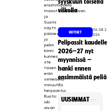
syyskuun toisella
ensimmäisellä
viikolla
maaottelumaalillaan,
ja
Suomi
näytti
06.08.2
UUTISET
pääsevän
026
jo
Pelipassit kaudelle
peliin
2026–27 nyt
kiinni
kunnes
myynnissä –
ote
hanki ennen
toisen
erän
ensimmäistä peliä
viimeisellä
minuutilla
herpaantui.
Ruotsi
UUSIMMAT
iski
aivan