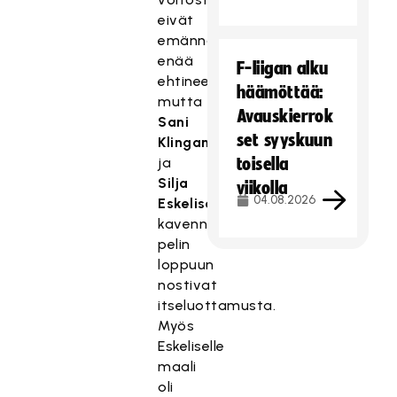
eivät
emännät
enää
F-liigan alku
ehtineet,
häämöttää:
mutta
Avauskierrok
Sani
set syyskuun
Klingan
ja
toisella
Silja
viikolla
04.08.2026
Eskelisen
kavennusosumat
pelin
loppuun
nostivat
itseluottamusta.
Myös
Eskeliselle
maali
oli