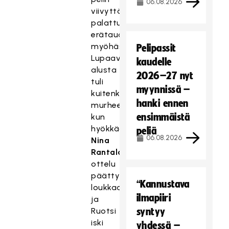
06.08.2026
viivyttämisestä
palattuaan
erätauolta
myöhässä.
Pelipassit
Lupaavasta
kaudelle
alusta
2026–27 nyt
tuli
myynnissä –
kuitenkin
hanki ennen
murheellinen
ensimmäistä
kun
hyökkääjä
peliä
06.08.2026
Nina
Rantalan
ottelu
päättyi
“Kannustava
loukkaantumiseen
ilmapiiri
ja
Ruotsi
syntyy
iski
yhdessä –