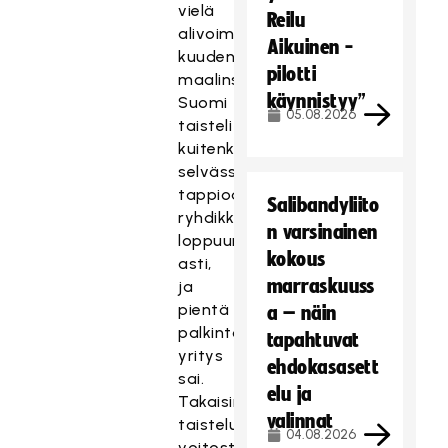
vielä
Reilu
alivoimalla
Aikuinen -
kuudennen
pilotti
maalinsa.
käynnistyy”
Suomi
05.08.2026
taisteli
kuitenkin
selvässä
tappioasemassakin
Salibandyliito
ryhdikkäästi
n varsinainen
loppuun
kokous
asti,
marraskuuss
ja
pientä
a – näin
palkintoakin
tapahtuvat
yritys
ehdokasasett
sai.
elu ja
Takaisin
valinnat
taisteluun
04.08.2026
voitosta