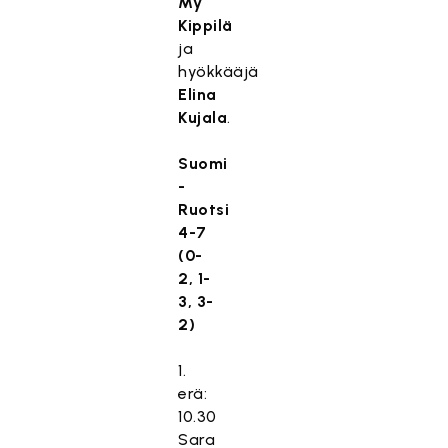
My
Kippilä
ja
hyökkääjä
Elina
Kujala
.
Suomi
-
Ruotsi
4-7
(0-
2, 1-
3, 3-
2)
1.
erä:
10.30
Sara