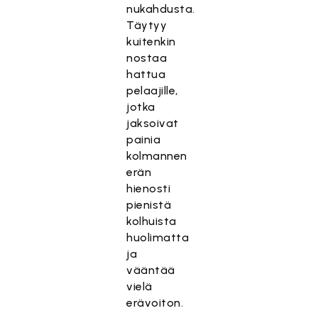
nukahdusta.
Täytyy
kuitenkin
nostaa
hattua
pelaajille,
jotka
jaksoivat
painia
kolmannen
erän
hienosti
pienistä
kolhuista
huolimatta
ja
vääntää
vielä
erävoiton.