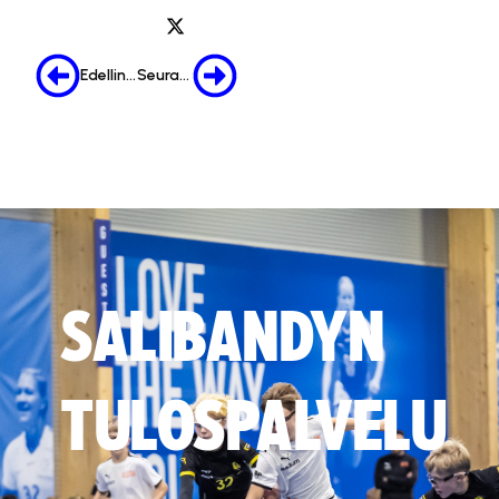
Edellinen
Seuraava
SALIBANDYN
TULOSPALVELU