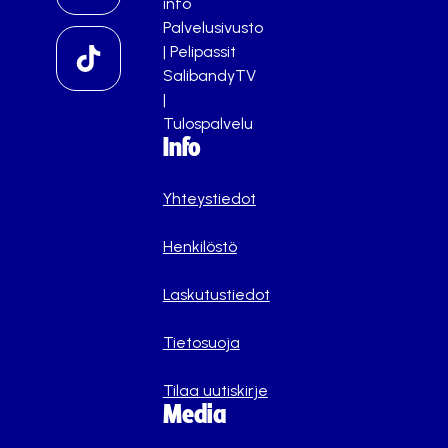
info
Palvelusivusto
|
Pelipassit
SalibandyTV
|
Tulospalvelu
Info
Yhteystiedot
Henkilöstö
Laskutustiedot
Tietosuoja
Tilaa uutiskirje
Media