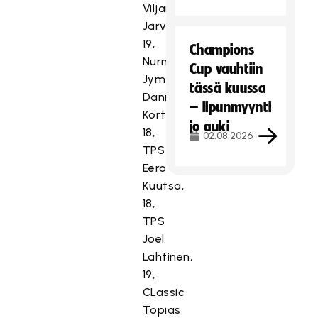
Viljami
Järvikangas,
19,
Champions
Nurmon
Cup vauhtiin
Jymy
tässä kuussa
Daniel
– lipunmyynti
Kortetmäki,
jo auki
18,
02.08.2026
TPS
Eero
Kuutsa,
18,
TPS
Joel
Lahtinen,
19,
CLassic
Topias