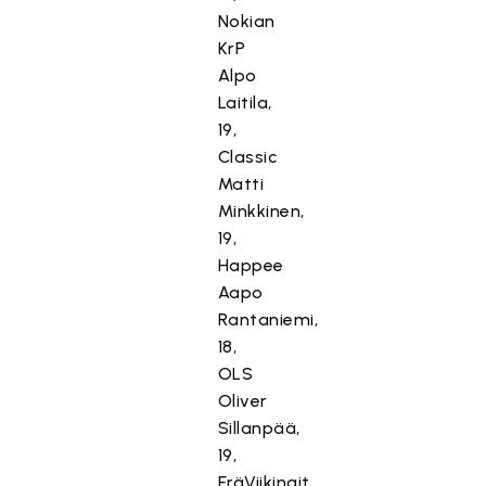
Nokian
KrP
Alpo
Laitila,
19,
Classic
Matti
Minkkinen,
19,
Happee
Aapo
Rantaniemi,
18,
OLS
Oliver
Sillanpää,
19,
EräViikingit