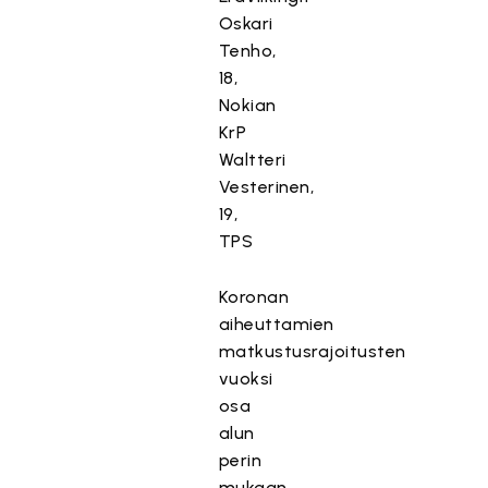
Oskari
Tenho,
18,
Nokian
KrP
Waltteri
Vesterinen,
19,
TPS
Koronan
aiheuttamien
matkustusrajoitusten
vuoksi
osa
alun
perin
mukaan