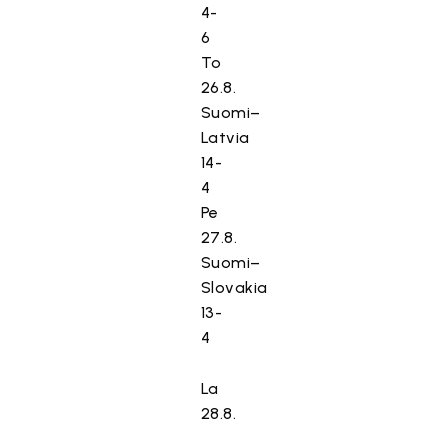
4-
6
To
26.8.
Suomi–
Latvia
14-
4
Pe
27.8.
Suomi–
Slovakia
13-
4
La
28.8.