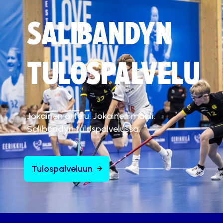
SALIBANDYN
TULOSPALVELU
Jokainen ottelu. Jokainen maali.
Salibandyn tulospalvelussa.
Tulospalveluun