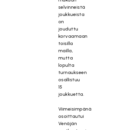
selvinneistä
joukkueista
on
jouduttu
korvaamaan
toisilla
mailla,
mutta
lopulta
turnaukseen
osallistuu
15
joukkuetta.
Viimeisimpänä
osoittautui
Venäjän