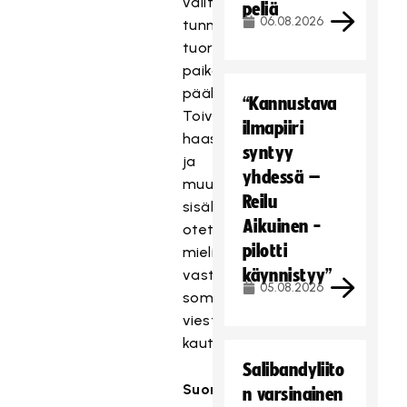
välittämässä
peliä
06.08.2026
tunnelmat
tuoreeltaan
paikan
päältä.
“Kannustava
Toiveita
ilmapiiri
haastateltavista
syntyy
ja
yhdessä –
muusta
Reilu
sisällöstä
Aikuinen -
otetaan
pilotti
mielihyvin
käynnistyy”
vastaan
05.08.2026
somen
viestikanavien
kautta.
Salibandyliito
Suomen
n varsinainen