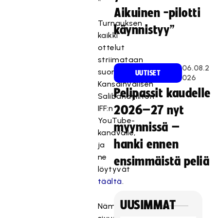
Aikuinen -pilotti
Turnauksen
käynnistyy”
kaikki
ottelut
striimataan
06.08.2
suorina
UUTISET
026
Kansainvälisen
Pelipassit kaudelle
Salibandyliiton
IFF:n
2026–27 nyt
YouTube-
myynnissä –
kanavalle,
hanki ennen
ja
ne
ensimmäistä peliä
löytyvät
täältä
.
UUSIMMAT
Nämä