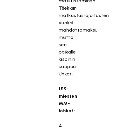
matkustaminen
Tšekkiin
matkustusrajoitusten
vuoksi
mahdottomaksi,
mutta
sen
paikalle
kisoihin
saapuu
Unkari.
U19-
miesten
MM-
lohkot:
A: