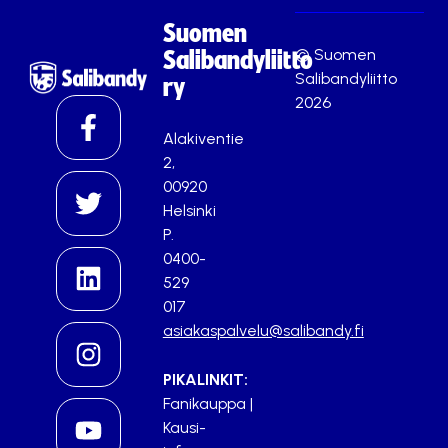
Suomen
© Suomen
Salibandyliitto
Salibandyliitto
ry
2026
Alakiventie
2,
00920
Helsinki
P.
0400-
529
017
asiakaspalvelu@salibandy.fi
PIKALINKIT:
Fanikauppa
|
Kausi-