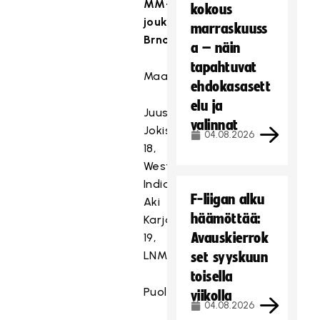
MM-
kokous
joukkue
marraskuuss
Brnossa:
a – näin
tapahtuvat
Maalivahdit
ehdokasasett
elu ja
Juuso
valinnat
Jokisalo,
04.08.2026
18,
Westend
Indians
F-liigan alku
Aki
häämöttää:
Karjalainen,
Avauskierrok
19,
LNM
set syyskuun
toisella
Puolustajat
viikolla
04.08.2026