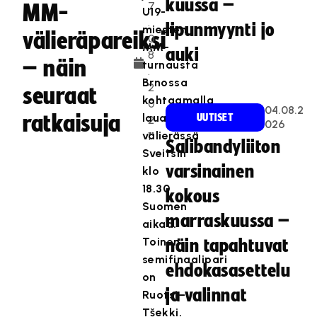
kuussa –
7
MM-
U19-
.
lipunmyynti jo
miesten
välieräpareiksi
0
MM-
auki
8
– näin
turnausta
.
Brnossa
2
seuraat
kohtaamalla
0
04.08.2
ratkaisuja
lauantain
UUTISET
2
026
välierässä
1
Salibandyliiton
Sveitsin
varsinainen
klo
18.30
kokous
Suomen
marraskuussa –
aikaa.
Toinen
näin tapahtuvat
semifinaalipari
ehdokasasettelu
on
ja valinnat
Ruotsi–
Tšekki.