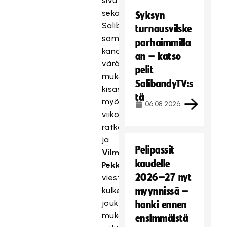
sivut
sekä
Syksyn
Salibandyliiton
turnausvilske
some-
parhaimmilla
kanavat
an – katso
värähtelevät
pelit
mukana
SalibandyTV:s
kisasykkeessä
tä
myös
06.08.2026
viikonlopun
ratkaisut,
ja
Pelipassit
Vilma
kaudelle
Pekkala
liiton
2026–27 nyt
viestinnästä
kulkee
myynnissä –
joukkueen
hanki ennen
mukana
ensimmäistä