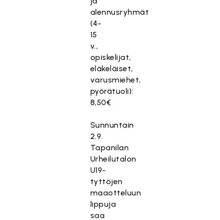
ja
alennusryhmät
(4-
15
v.,
opiskelijat,
eläkeläiset,
varusmiehet,
pyörätuoli):
8,50€
Sunnuntain
2.9.
Tapanilan
Urheilutalon
U19-
tyttöjen
maaotteluun
lippuja
saa