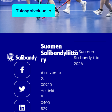
Tulospalveluun
Suomen
© Suomen
Salibandyliitto
Salibandyliitto
ry
2026
Alakiventie
2,
00920
Helsinki
P.
0400-
529