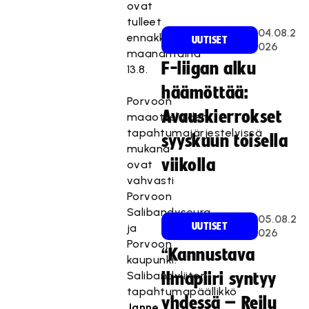
ovat
tulleet
04.08.2
ennakkomyyntiin
UUTISET
026
maanantaina
F-liigan alku
13.8.
häämöttää:
Porvoon
Avauskierrokset
maaotteluiden
tapahtumajärjestelyissä
syyskuun toisella
mukana
viikolla
ovat
vahvasti
Porvoon
Salibandyseura
05.08.2
UUTISET
ja
026
Porvoon
“Kannustava
kaupunki.
Salibandyliiton
ilmapiiri syntyy
tapahtumapäällikkö
yhdessä – Reilu
Janne