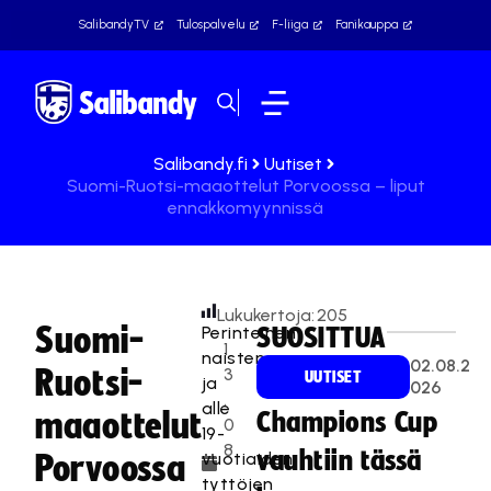
SalibandyTV
Tulospalvelu
F-liiga
Fanikauppa
Salibandy.fi
Uutiset
Suomi-Ruotsi-maaottelut Porvoossa – liput
ennakkomyynnissä
Lukukertoja:
205
Suomi-
Perinteinen
SUOSITTUA
1
naisten
02.08.2
Ruotsi-
3
UUTISET
ja
026
.
alle
maaottelut
Champions Cup
0
19-
8
vauhtiin tässä
vuotiaiden
Porvoossa
.
tyttöjen