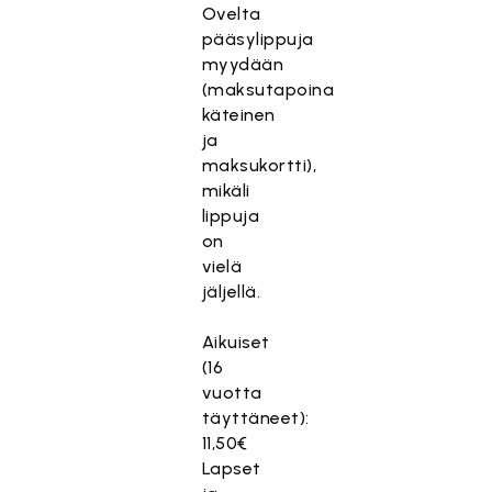
Ovelta
pääsylippuja
myydään
(maksutapoina
käteinen
ja
maksukortti),
mikäli
lippuja
on
vielä
jäljellä.
Aikuiset
(16
vuotta
täyttäneet):
11,50€
Lapset