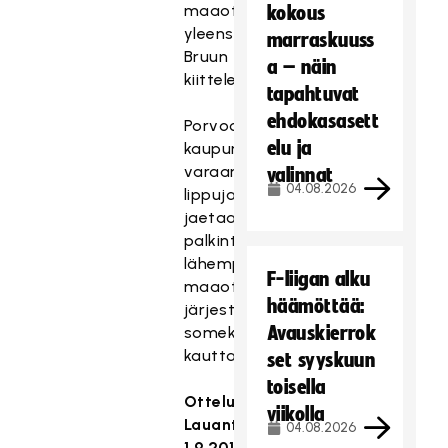
maaotteluissa
kokous
yleensä,
marraskuuss
Bruun
a – näin
kiittelee.
tapahtuvat
ehdokasasett
Porvoon
elu ja
kaupungin
varaamia
valinnat
04.08.2026
lippuja
jaetaan
palkintoina
lähempänä
F-liigan alku
maaotteluja
häämöttää:
järjestettävien
Avauskierrok
somekampanjoiden
kautta.
set syyskuun
toisella
Otteluohjelma
:
viikolla
Lauantai
04.08.2026
1.9.2018