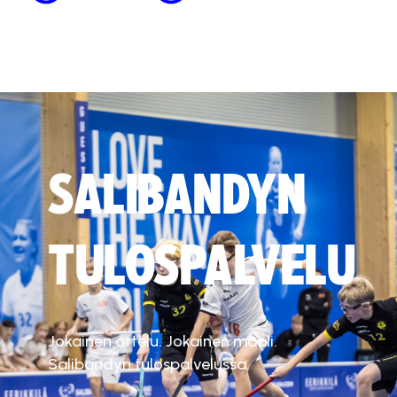
SALIBANDYN
TULOSPALVELU
Jokainen ottelu. Jokainen maali.
Salibandyn tulospalvelussa.