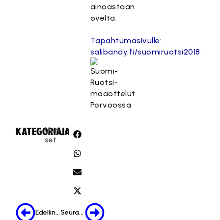
ainoastaan
ovelta.
Tapahtumasivulle:
salibandy.fi/suomiruotsi2018
.
Uuti
KATEGORIA:
JAA:
set
Edellinen
Seuraava