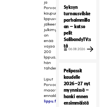
ja
Syksyn
Porvoon
kaupungin
turnausvilske
lippuvarausten
parhaimmilla
jälkeen
an – katso
julkimyynnissä
pelit
on
SalibandyTV:s
enää
tä
vajaa
06.08.2026
200
lippua,
hän
tähdentää.
Pelipassit
kaudelle
Liput
2026–27 nyt
Porvoon
myynnissä –
maaotteluihin
ennakkoon:
hanki ennen
lippu.fi/salibandy
ensimmäistä