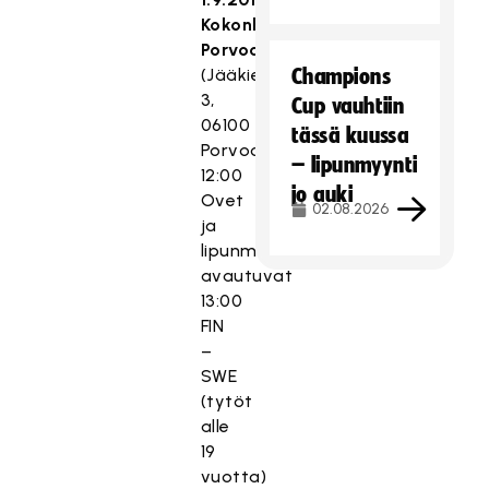
Kokonhalli,
Porvoo
(Jääkiekkotie
Champions
3,
Cup vauhtiin
06100
tässä kuussa
Porvoo)
– lipunmyynti
12:00
jo auki
Ovet
02.08.2026
ja
lipunmyynti
avautuvat
13:00
FIN
–
SWE
(tytöt
alle
19
vuotta)