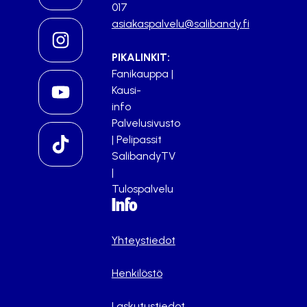
017
asiakaspalvelu@salibandy.fi
PIKALINKIT:
Fanikauppa
|
Kausi-
info
Palvelusivusto
|
Pelipassit
SalibandyTV
|
Tulospalvelu
Info
Yhteystiedot
Henkilöstö
Laskutustiedot