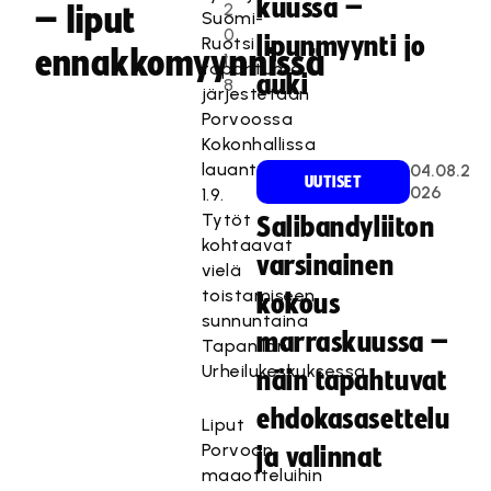
kuussa –
2
– liput
Suomi-
0
lipunmyynti jo
Ruotsi
ennakkomyynnissä
1
tapahtuma
auki
8
järjestetään
Porvoossa
Kokonhallissa
lauantaina
04.08.2
UUTISET
026
1.9.
Tytöt
Salibandyliiton
kohtaavat
varsinainen
vielä
toistamiseen
kokous
sunnuntaina
marraskuussa –
Tapanilan
Urheilukeskuksessa.
näin tapahtuvat
ehdokasasettelu
Liput
Porvoon
ja valinnat
maaotteluihin