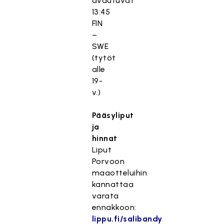
avautuvat
13:45
FIN
–
SWE
(tytöt
alle
19-
v.)
Pääsyliput
ja
hinnat
Liput
Porvoon
maaotteluihin
kannattaa
varata
ennakkoon:
lippu.fi/salibandy