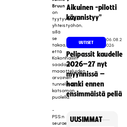
Bruun
Aikuinen -pilotti
on
käynnistyy”
tyytyväinen
yhteistyöhön,
sillä
se
06.08.2
UUTISET
takaa,
026
että
Pelipassit kaudelle
Kokonhalliin
2026–27 nyt
saadaan
maaotteluiden
myynnissä –
arvoinen
hanki ennen
tunnelma
katsomon
ensimmäistä peliä
puolella.
-
PSS:n
UUSIMMAT
seuraennakkomyynnin