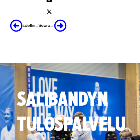
Edellinen
Seuraava
SALIBANDYN
TULOSPALVELU