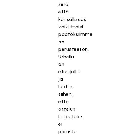
siitä,
että
kansallisuus
vaikuttaisi
päätöksiimme,
on
perusteeton.
Urheilu
on
etusijalla,
ja
luotan
siihen,
että
ottelun
lopputulos
ei
perustu