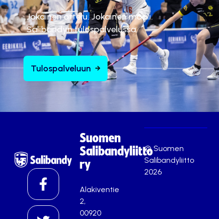
Jokainen ottelu. Jokainen maali.
Salibandyn tulospalvelussa.
Tulospalveluun
Suomen
© Suomen
Salibandyliitto
Salibandyliitto
ry
2026
Alakiventie
2,
00920