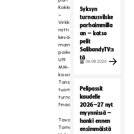
Kokkonen
Syksyn
–
turnausvilske
Virkki
parhaimmilla
niitti
an – katso
keväällä
pelit
mainetta
SalibandyTV:s
poikien
tä
U19
06.08.2026
MM-
kisoissa
Tanskassa,
Pelipassit
tuomaroidessaan
kaudelle
turnauksen
2026–27 nyt
finaaliottelun.
myynnissä –
Tavoitimme
hanki ennen
Tommi
ensimmäistä