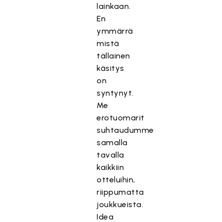
lainkaan.
En
ymmärrä
mistä
tällainen
käsitys
on
syntynyt.
Me
erotuomarit
suhtaudumme
samalla
tavalla
kaikkiin
otteluihin,
riippumatta
joukkueista.
Idea