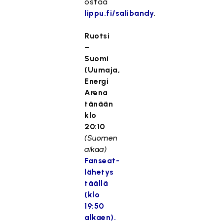
ostaa
lippu.fi/salibandy
.
Ruotsi
–
Suomi
(Uumaja,
Energi
Arena
tänään
klo
20:10
(Suomen
aikaa)
Fanseat-
lähetys
täällä
(klo
19:50
alkaen).