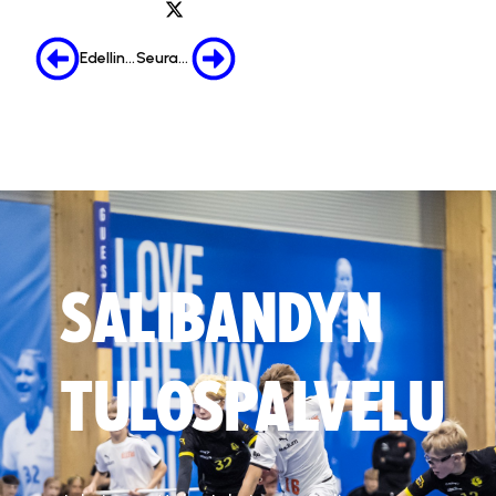
Edellinen
Seuraava
SALIBANDYN
TULOSPALVELU