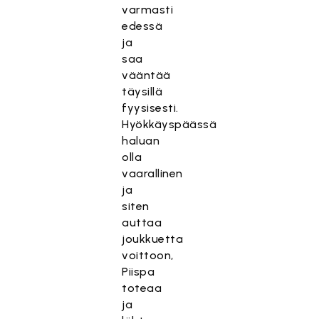
varmasti
edessä
ja
saa
vääntää
täysillä
fyysisesti.
Hyökkäyspäässä
haluan
olla
vaarallinen
ja
siten
auttaa
joukkuetta
voittoon,
Piispa
toteaa
ja