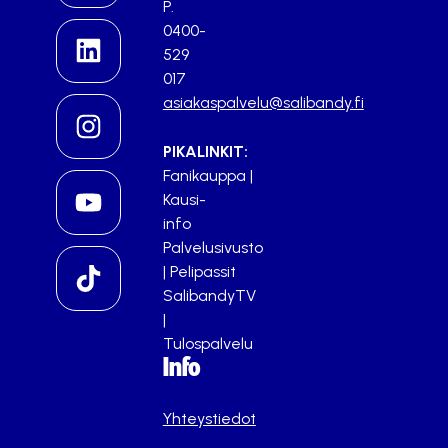
P.
0400-
529
017
asiakaspalvelu@salibandy.fi
PIKALINKIT:
Fanikauppa
|
Kausi-
info
Palvelusivusto
|
Pelipassit
SalibandyTV
|
Tulospalvelu
Info
Yhteystiedot