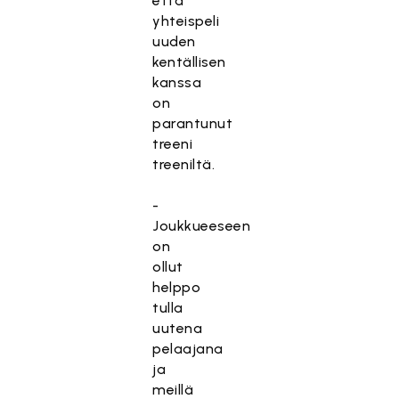
että
yhteispeli
uuden
kentällisen
kanssa
on
parantunut
treeni
treeniltä.
-
Joukkueeseen
on
ollut
helppo
tulla
uutena
pelaajana
ja
meillä