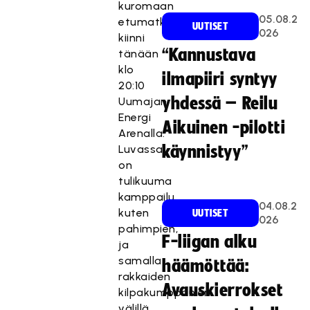
kuromaan
05.08.2
etumatkaa
UUTISET
026
kiinni
“Kannustava
tänään
klo
ilmapiiri syntyy
20:10
yhdessä – Reilu
Uumajan
Energi
Aikuinen -pilotti
Arenalla.
Luvassa
käynnistyy”
on
tulikuuma
kamppailu,
04.08.2
kuten
UUTISET
026
pahimpien,
F-liigan alku
ja
samalla
häämöttää:
rakkaiden
Avauskierrokset
kilpakumppanien
välillä