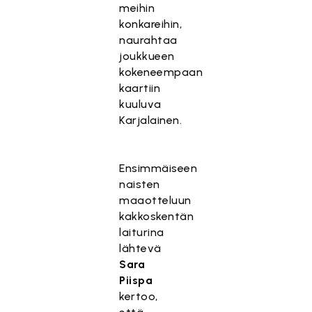
meihin
konkareihin,
naurahtaa
joukkueen
kokeneempaan
kaartiin
kuuluva
Karjalainen.
Ensimmäiseen
naisten
maaotteluun
kakkoskentän
laiturina
lähtevä
Sara
Piispa
kertoo,