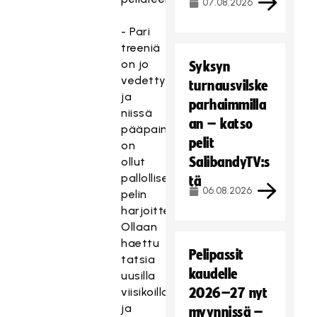
07.08.2026
- Pari
treeniä
on jo
Syksyn
vedetty
turnausvilske
ja
parhaimmilla
niissä
an – katso
pääpaino
pelit
on
SalibandyTV:s
ollut
pallollisen
tä
06.08.2026
pelin
harjoittelussa.
Ollaan
haettu
Pelipassit
tatsia
kaudelle
uusilla
viisikoilla
2026–27 nyt
ja
myynnissä –