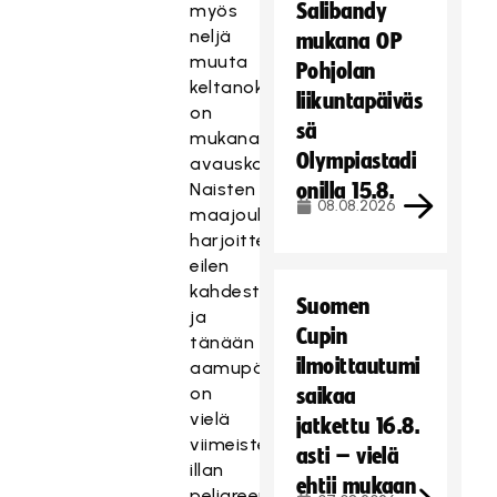
Salibandy
myös
neljä
mukana OP
muuta
Pohjolan
keltanokkaa
liikuntapäiväs
on
sä
mukana
Olympiastadi
avauskokoonpanossa.
Naisten
onilla 15.8.
08.08.2026
maajoukkue
harjoitteli
eilen
kahdesti
Suomen
ja
Cupin
tänään
ilmoittautumi
aamupäivällä
on
saikaa
vielä
jatkettu 16.8.
viimeistelytreenit
asti – vielä
illan
ehtii mukaan
peliareenalla.