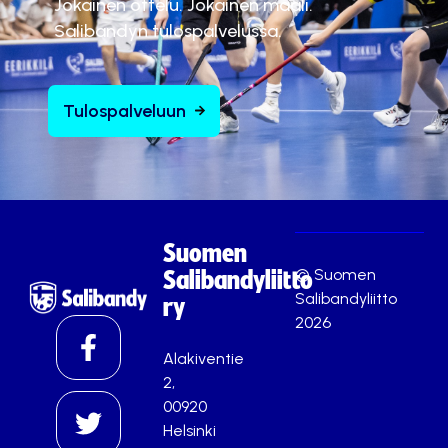
Jokainen ottelu. Jokainen maali.
Salibandyn tulospalvelussa.
Tulospalveluun
Suomen
© Suomen
Salibandyliitto
Salibandyliitto
ry
2026
Alakiventie
2,
00920
Helsinki