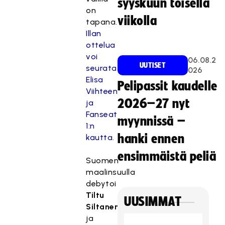
syyskuun toisella
on
viikolla
tapana.
Illan
ottelua
voi
06.08.2
UUTISET
seurata
026
Elisa
Pelipassit kaudelle
Viihteen
2026–27 nyt
ja
Fanseat
myynnissä –
1:n
hanki ennen
kautta.
ensimmäistä peliä
Suomen
maalinsuulla
debytoi
Tiltu
UUSIMMAT
Siltanen
ja