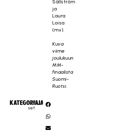
Sällström
ja
Laura
Loisa
(mv).
Kuva
viime
joulukuun
MM-
finaalista
Suomi-
Ruotsi.
Uuti
KATEGORIA:
JAA:
set