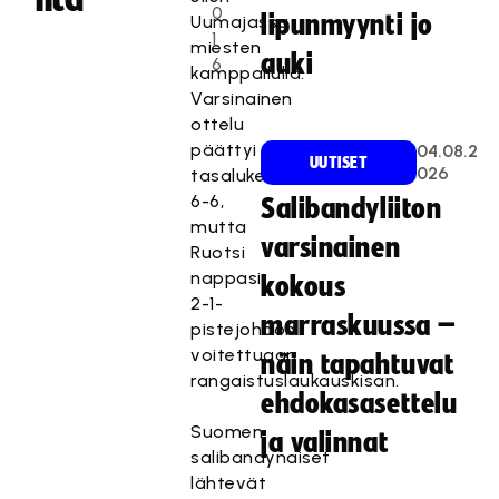
0
lipunmyynti jo
Uumajassa
1
miesten
auki
6
kamppailulla.
Varsinainen
ottelu
päättyi
04.08.2
UUTISET
026
tasalukemiin
6-6,
Salibandyliiton
mutta
varsinainen
Ruotsi
nappasi
kokous
2-1-
marraskuussa –
pistejohdon
voitettuaan
näin tapahtuvat
rangaistuslaukauskisan.
ehdokasasettelu
Suomen
ja valinnat
salibandynaiset
lähtevät