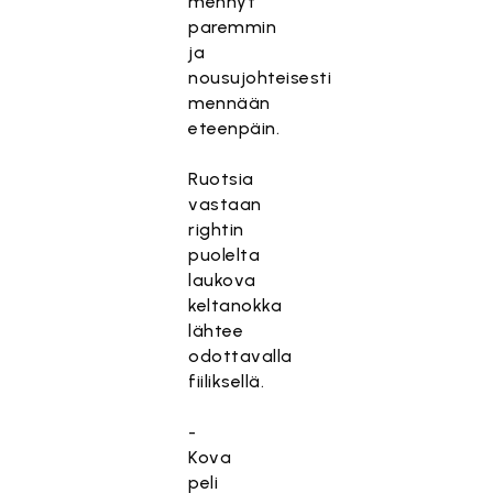
mennyt
paremmin
ja
nousujohteisesti
mennään
eteenpäin.
Ruotsia
vastaan
rightin
puolelta
laukova
keltanokka
lähtee
odottavalla
fiiliksellä.
-
Kova
peli