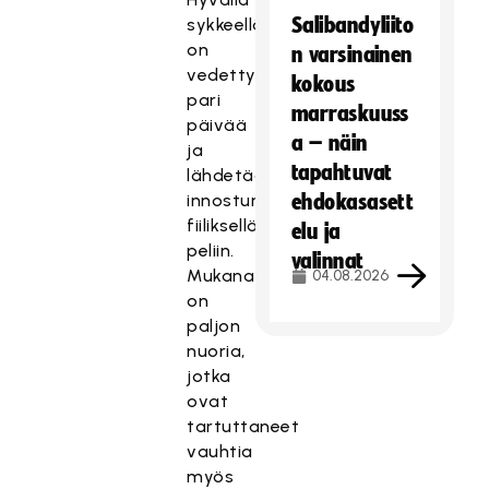
Salibandyliito
sykkeellä
on
n varsinainen
vedetty
kokous
pari
marraskuuss
päivää
a – näin
ja
tapahtuvat
lähdetään
innostuneella
ehdokasasett
fiiliksellä
elu ja
peliin.
valinnat
Mukana
04.08.2026
on
paljon
nuoria,
jotka
ovat
tartuttaneet
vauhtia
myös