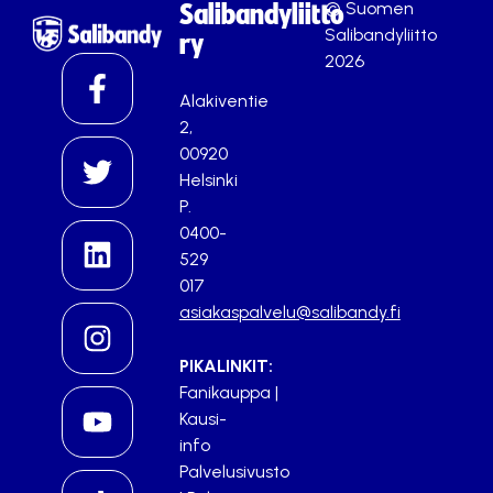
© Suomen
Salibandyliitto
Salibandyliitto
ry
2026
Alakiventie
2,
00920
Helsinki
P.
0400-
529
017
asiakaspalvelu@salibandy.fi
PIKALINKIT:
Fanikauppa
|
Kausi-
info
Palvelusivusto