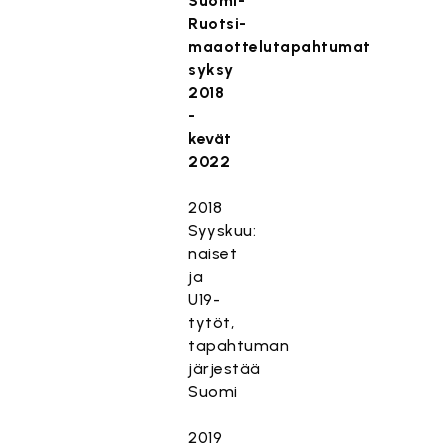
Suomi-
Ruotsi-
maaottelutapahtumat
syksy
2018
-
kevät
2022
2018
Syyskuu:
naiset
ja
U19-
tytöt,
tapahtuman
järjestää
Suomi
2019