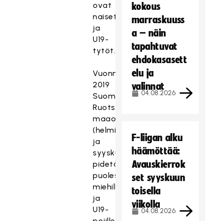
ovat
kokous
naiset
marraskuuss
ja
a – näin
U19-
tapahtuvat
tytöt.
ehdokasasett
elu ja
Vuonna
2019
valinnat
04.08.2026
Suomi-
Ruotsi-
maaottelutapahtumat
(helmikuu
F-liigan alku
ja
häämöttää:
syyskuu)
Avauskierrok
pidetään
puolestaan
set syyskuun
miehille
toisella
ja
viikolla
U19-
04.08.2026
pojille.