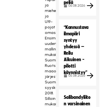
peliä
ja
06.08.2026
miehet
ja
U19-
“Kannustava
pojat
omassaan.
ilmapiiri
Ensimmäinen
syntyy
uuden
yhdessä –
mallin
Reilu
mukainen
Aikuinen -
Suomi-
Ruotsi-
pilotti
maaottelutapahtuma
käynnistyy”
05.08.2026
järjestetään
Suomessa
syyskuussa
2018.
Salibandyliito
Silloin
n varsinainen
mukana