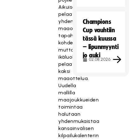
Aikuiset
pelaavat
yhden
Champions
maaottelun
Cup vauhtiin
tapahtumaa
tässä kuussa
kohden,
– lipunmyynti
mutta
jo auki
ikäluokkamaajoukkueet
02.08.2026
pelaavat
kaksi
maaottelua.
Uudella
mallilla
maajoukkueiden
toimintaa
halutaan
yhdenmukaistaa
kansainvälisen
kilpailukalenterin