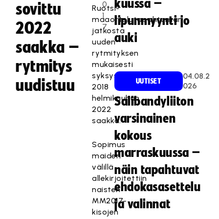
kuussa –
0
sovittu
Ruotsi-
1
lipunmyynti jo
maaottelutapahtuman
2022
7
jatkosta
auki
uuden
saakka –
rytmityksen
rytmitys
mukaisesti
syksystä
04.08.2
uudistuu
UUTISET
026
2018
helmikuuhun
Salibandyliiton
2022
varsinainen
saakka.
kokous
Sopimus
marraskuussa –
maiden
välillä
näin tapahtuvat
allekirjoitettiin
ehdokasasettelu
naisten
MM2017-
ja valinnat
kisojen