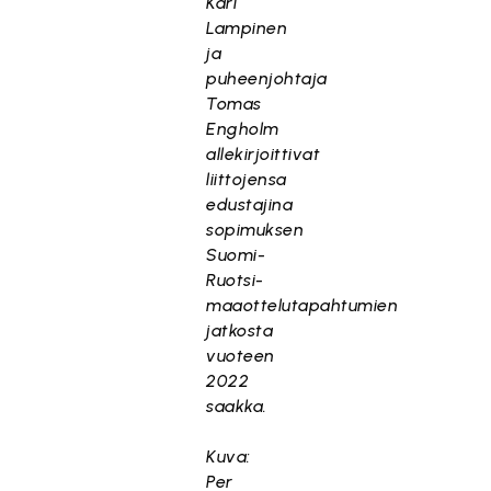
Kari
Lampinen
ja
puheenjohtaja
Tomas
Engholm
allekirjoittivat
liittojensa
edustajina
sopimuksen
Suomi-
Ruotsi-
maaottelutapahtumien
jatkosta
vuoteen
2022
saakka.
Kuva:
Per