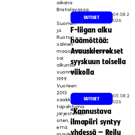
aikana
Bratislavassa.
04.08.2
UUTISET
026
Suomen
F-liigan alku
ja
Ruotsin
häämöttää:
välinen
Avauskierrokset
maaottelutapahtuma
sai
syyskuun toisella
alkunsa
viikolla
vuonna
1999.
Vuoteen
2013
05.08.2
UUTISET
saakka
026
tapahtuma
“Kannustava
järjestettiin
siten,
ilmapiiri syntyy
että
yhdessä – Reilu
maiden