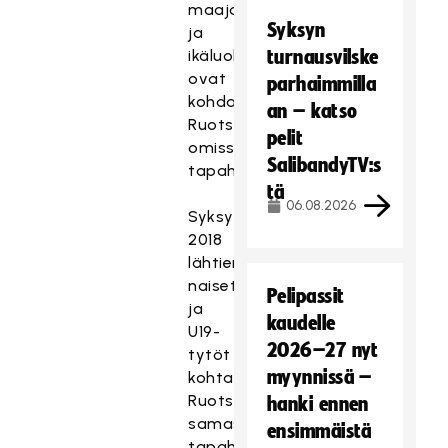
maajoukkueet
Syksyn
ja
ikäluokkamaajoukkueet
turnausvilske
ovat
parhaimmilla
kohdanneet
an – katso
Ruotsin
pelit
omissa
SalibandyTV:s
tapahtumissaan.
tä
06.08.2026
Syksystä
2018
lähtien
naiset
Pelipassit
ja
kaudelle
U19-
2026–27 nyt
tytöt
myynnissä –
kohtaavat
Ruotsin
hanki ennen
samassa
ensimmäistä
tapahtumassa