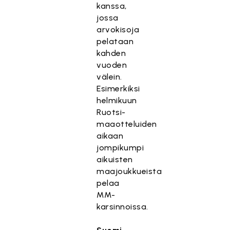
kanssa,
jossa
arvokisoja
pelataan
kahden
vuoden
välein.
Esimerkiksi
helmikuun
Ruotsi-
maaotteluiden
aikaan
jompikumpi
aikuisten
maajoukkueista
pelaa
MM-
karsinnoissa.