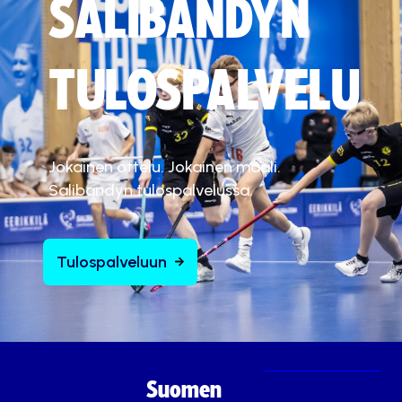
SALIBANDYN
TULOSPALVELU
Jokainen ottelu. Jokainen maali.
Salibandyn tulospalvelussa.
Tulospalveluun
Suomen