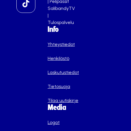
|
Pelipassit
SalibandyTV
|
Tulospalvelu
Info
Yhteystiedot
Henkilöstö
Laskutustiedot
Tietosuoja
Tilaa uutiskirje
Media
Logot