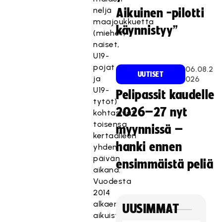
neljä
Aikuinen -pilotti
maajoukkuetta
käynnistyy”
(miehet,
naiset,
U19-
pojat
06.08.2
UUTISET
ja
026
U19-
Pelipassit kaudelle
tytöt)
2026–27 nyt
kohtasivat
toisensa
myynnissä –
kertaalleen
hanki ennen
yhden
päivän
ensimmäistä peliä
aikana.
Vuodesta
2014
alkaen
UUSIMMAT
aikuisten