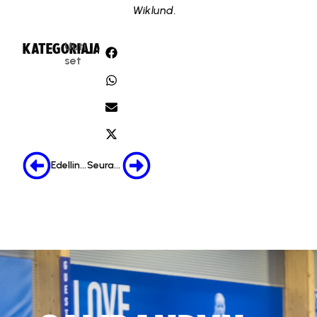
Wiklund.
Uuti
KATEGORIA:
JAA:
set
Edellinen
Seuraava