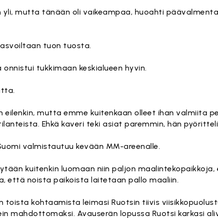
än yli, mutta tänään oli vaikeampaa, huoahti päävalment
asvoiltaan tuon tuosta.
a onnistui tukkimaan keskialueen hyvin.
tta.
 eilenkin, mutta emme kuitenkaan olleet ihan valmiita pe
anteista. Ehkä kaveri teki asiat paremmin, hän pyöritteli
 Suomi valmistautuu kevään MM-areenalle.
stytään kuitenkin luomaan niin paljon maalintekopaikkoja
a, että noista paikoista laitetaan pallo maaliin.
 toista kohtaamista leimasi Ruotsin tiivis viisikkopuolust
in mahdottomaksi. Avauserän lopussa Ruotsi karkasi ali