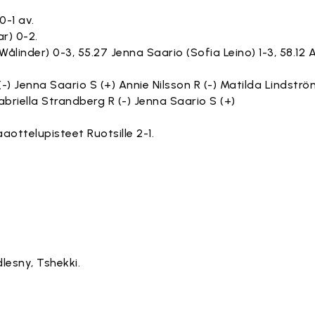
0-1 av.
ar) 0-2.
Wålinder) 0-3, 55.27 Jenna Saario (Sofia Leino) 1-3, 58.12 
) Jenna Saario S (+) Annie Nilsson R (-) Matilda Lindström
briella Strandberg R (-) Jenna Saario S (+)
aottelupisteet Ruotsille 2-1.
lesny, Tshekki.