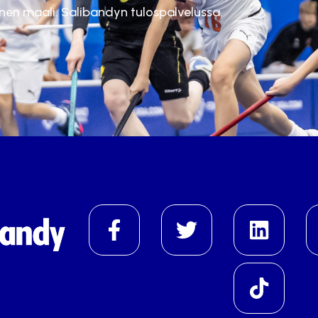
inen maali. Salibandyn tulospalvelussa.