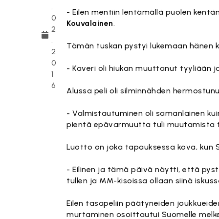
.
- Eilen mentiin lentämällä puolen kent
0
Kouvalainen
.
2
.
Tämän tuskan pystyi lukemaan hänen k
2
0
- Kaveri oli hiukan muuttanut tyyliään j
1
6
Alussa peli oli silminnähden hermostunu
- Valmistautuminen oli samanlainen kuin
pientä epävarmuutta tuli muutamista til
Luotto on joka tapauksessa kova, kun
- Eilinen ja tämä päivä näytti, että py
tullen ja MM-kisoissa ollaan siinä iskuss
Eilen tasapeliin päätyneiden joukkueiden
murtaminen osoittautui Suomelle melke