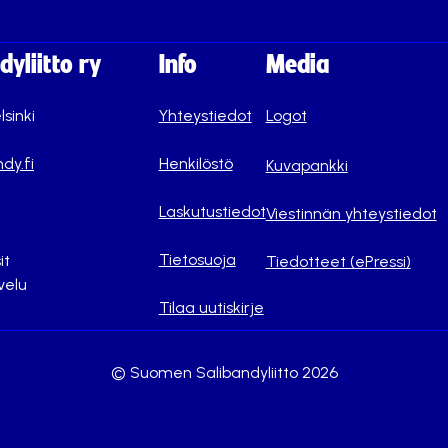
yliitto ry
Info
Media
lsinki
Yhteystiedot
Logot
dy.fi
Henkilöstö
Kuvapankki
Laskutustiedot
Viestinnän yhteystiedot
Tietosuoja
it
Tiedotteet (ePressi)
velu
Tilaa uutiskirje
© Suomen Salibandyliitto 2026