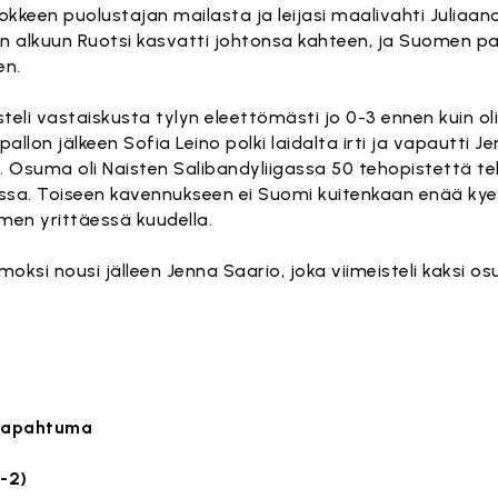
kkeen puolustajan mailasta ja leijasi maalivahti Juliaana 
n alkuun Ruotsi kasvatti johtonsa kahteen, ja Suomen par
en.
steli vastaiskusta tylyn eleettömästi jo 0-3 ennen kuin o
on jälkeen Sofia Leino polki laidalta irti ja vapautti J
. Osuma oli Naisten Salibandyliigassa 50 tehopistettä teh
ssa. Toiseen kavennukseen ei Suomi kuitenkaan enää kyen
omen yrittäessä kuudella.
si nousi jälleen Jenna Saario, joka viimeisteli kaksi o
utapahtuma
1-2)