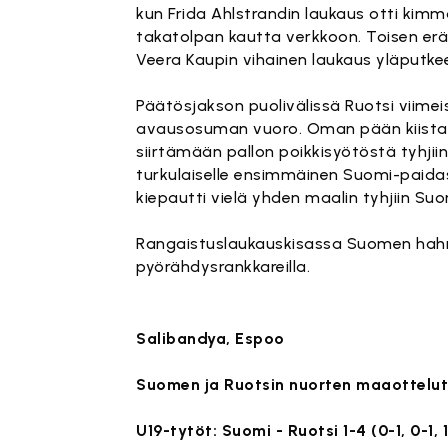
kun Frida Ahlstrandin laukaus otti kimmo
takatolpan kautta verkkoon. Toisen erä
Veera Kaupin vihainen laukaus yläputke
Päätösjakson puolivälissä Ruotsi viimei
avausosuman vuoro. Oman pään kiistapall
siirtämään pallon poikkisyötöstä tyhjiin
turkulaiselle ensimmäinen Suomi-paida
kiepautti vielä yhden maalin tyhjiin Su
Rangaistuslaukauskisassa Suomen hahmok
pyörähdysrankkareilla.
Salibandya, Espoo
Suomen ja Ruotsin nuorten maaottel
U19-tytöt: Suomi - Ruotsi 1-4 (0-1, 0-1, 