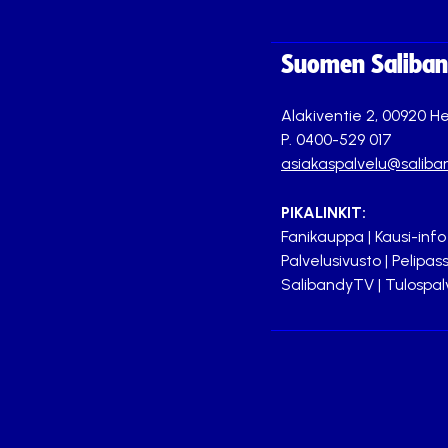
Suomen Saliband
Alakiventie 2, 00920 He
P. 0400-529 017
asiakaspalvelu@saliban
PIKALINKIT:
Fanikauppa
|
Kausi-info
Palvelusivusto
|
Pelipass
SalibandyTV
|
Tulospal