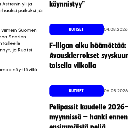
käynnistyy”
Astrenin yli ja
haaksi paikaksi jäi
04.08.2026
UUTISET
li viimein Suomen
enna Saarion
tailleelle
F-liigan alku häämöttää:
nyt, ja Ruotsi
Avauskierrokset syyskuu
toisella viikolla
sumaa näyttävillä
06.08.2026
UUTISET
Pelipassit kaudelle 2026
myynnissä – hanki ennen
ensimmäistä peliä