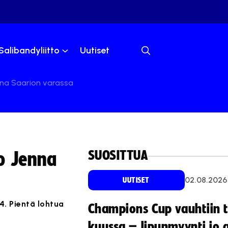
Salibandyliitto
Uutiset
nna Saarion varassa
SUOSITTUA
o Jenna
02.08.2026
UUTISET
. Pientä lohtua
Champions Cup vauhtiin 
kuussa – lipunmyynti jo 