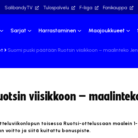
SalibandyTV
Tulospalvelu
F-liiga
Fanikauppa
Sarjat
Harrastaminen
Maajoukkueet
et
Suomi puski päätään Ruotsin viisikkoon – maalinteko Je
otsin viisikkoon – maalintek
eluviikonlopun toisessa Ruotsi-ottelussaan maalein 1-4
n voitto ja siitä kuitattu bonuspiste.