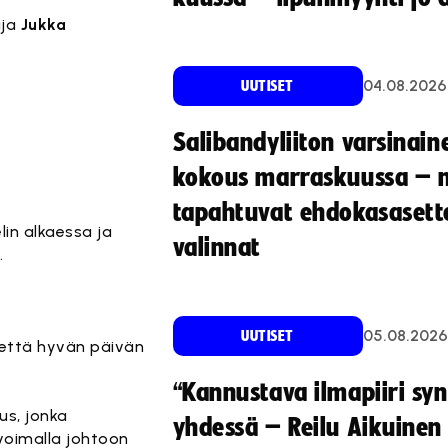
aja
Jukka
04.08.2026
UUTISET
Salibandyliiton varsinain
kokous marraskuussa – 
tapahtuvat ehdokasasette
lin alkaessa ja
valinnat
.
05.08.2026
UUTISET
, että hyvän päivän
“Kannustava ilmapiiri sy
us, jonka
yhdessä – Reilu Aikuinen 
voimalla johtoon