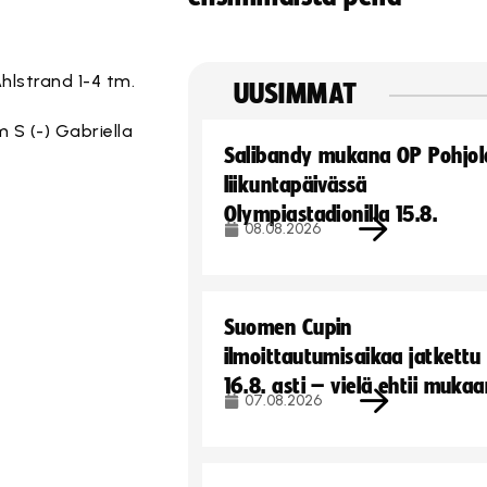
Ahlstrand 1-4 tm.
UUSIMMAT
 S (-) Gabriella
Salibandy mukana OP Pohjol
liikuntapäivässä
Olympiastadionilla 15.8.
08.08.2026
Suomen Cupin
ilmoittautumisaikaa jatkettu
16.8. asti – vielä ehtii muka
07.08.2026