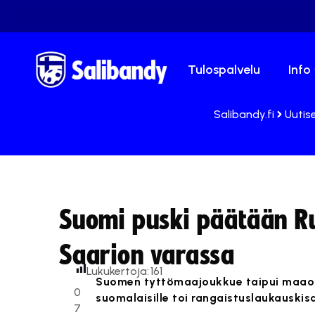
Tulospalvelu
Info
Salibandy.fi
Uutis
Suomi puski päätään Ru
Saarion varassa
Lukukertoja:
161
Suomen tyttömaajoukkue taipui maaott
0
suomalaisille toi rangaistuslaukauskisa
7