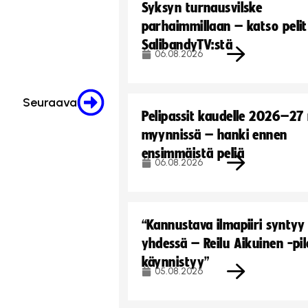
Syksyn turnausvilske
parhaimmillaan – katso pelit
SalibandyTV:stä
06.08.2026
Seuraava
Pelipassit kaudelle 2026–27
myynnissä – hanki ennen
ensimmäistä peliä
06.08.2026
“Kannustava ilmapiiri syntyy
yhdessä – Reilu Aikuinen -pil
käynnistyy”
05.08.2026