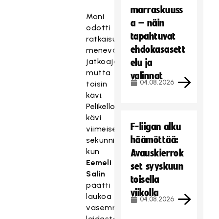
marraskuuss
Moni
a – näin
odotti
tapahtuvat
ratkaisun
ehdokasasett
menevän
jatkoajalle,
elu ja
mutta
valinnat
04.08.2026
toisin
kävi.
Pelikellossa
kävi
F-liigan alku
viimeiset
häämöttää:
sekunnit,
kun
Avauskierrok
Eemeli
set syyskuun
Salin
toisella
päätti
viikolla
laukoa
04.08.2026
vasemmasta
laidasta