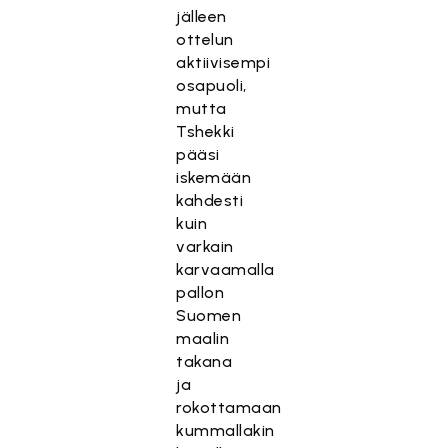
jälleen
ottelun
aktiivisempi
osapuoli,
mutta
Tshekki
pääsi
iskemään
kahdesti
kuin
varkain
karvaamalla
pallon
Suomen
maalin
takana
ja
rokottamaan
kummallakin