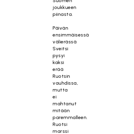
Suomen
joukkueen
piinasta.
Päivän
ensimmäisessä
välierässä
Sveitsi
pysyi
kaksi
erää
Ruotsin
vauhdissa,
mutta
ei
mahtanut
mitään
paremmalleen.
Ruotsi
marssi