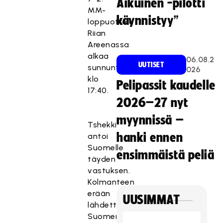
Aikuinen -pilotti
MM-
käynnistyy”
loppuottelu
Riian
Areenassa
alkaa
06.08.2
UUTISET
sunnuntaina
026
klo
Pelipassit kaudelle
17:40.
2026–27 nyt
myynnissä –
Tshekki
hanki ennen
antoi
Suomelle
ensimmäistä peliä
täyden
vastuksen.
Kolmanteen
erään
UUSIMMAT
lähdettiin
Suomen