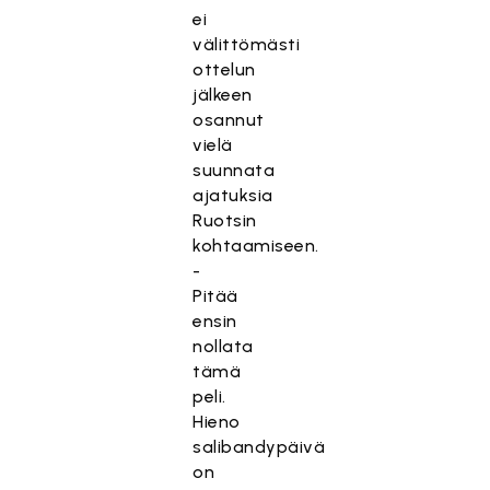
ei
välittömästi
ottelun
jälkeen
osannut
vielä
suunnata
ajatuksia
Ruotsin
kohtaamiseen.
-
Pitää
ensin
nollata
tämä
peli.
Hieno
salibandypäivä
on