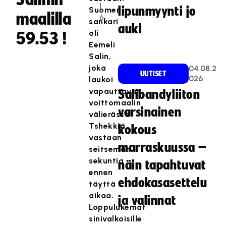
1
lipunmyynti jo
Suomen
maalilla
6
sankari
auki
oli
59.53 !
Eemeli
Salin,
joka
04.08.2
UUTISET
026
laukoi
vapauttavan
Salibandyliiton
voittomaalin
varsinainen
välierässä
Tshekkiä
kokous
vastaan
marraskuussa –
seitsemän
sekuntia
näin tapahtuvat
ennen
ehdokasasettelu
täyttä
aikaa.
ja valinnat
Loppulukemat
sinivalkoisille