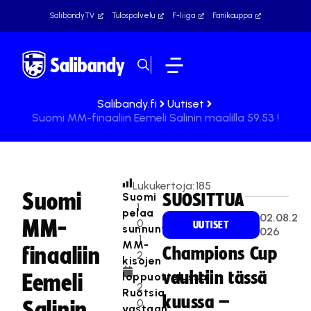
SalibandyTV
Tulospalvelu
F-liiga
Fanikauppa
Salibandy.fi
Uutiset
Suomi MM-finaaliin Eemeli Salinin maalilla 59.53 !
Lukukertoja:
185
Suomi
Suomi
SUOSITTUA
1
pelaa
02.08.2
MM-
0
UUTISET
sunnuntaina
026
.1
MM-
finaaliin
Champions Cup
2
kisojen
.
vauhtiin tässä
loppuottelussa
Eemeli
2
Ruotsia
kuussa –
0
Salinin
vastaan.