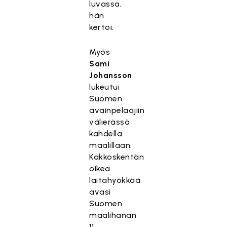
luvassa,
hän
kertoi.
Myös
Sami
Johansson
lukeutui
Suomen
avainpelaajiin
välierässä
kahdella
maalillaan.
Kakkoskentän
oikea
laitahyökkää
avasi
Suomen
maalihanan
11