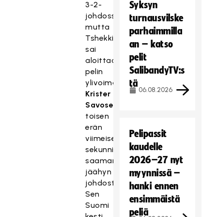
Syksyn
3-2-
johdossa,
turnausvilske
mutta
parhaimmilla
Tshekki
an – katso
sai
pelit
aloittaa
SalibandyTV:s
pelin
ylivoimalla
tä
06.08.2026
Krister
Savoselle
toisen
erän
Pelipassit
viimeisellä
kaudelle
sekunnilla
2026–27 nyt
saaman
jäähyn
myynnissä –
johdosta.
hanki ennen
Sen
ensimmäistä
Suomi
peliä
kesti,