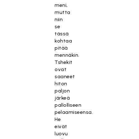
meni,
mutta
niin
se
tässä
kohtaa
pitää
mennäkin.
Tshekit
ovat
saaneet
hiton
paljon
järkeä
pallolliseen
pelaamiseensa.
He
eivät
luovu