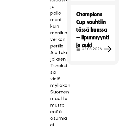
ja
pallo
Champions
meni
Cup vauhtiin
kuin
tässä kuussa
menikin
– lipunmyynti
verkon
jo auki
perille.
02.08.2026
Aloituksen
jälkeen
Tshekki
sai
vielä
mylläkän
Suomen
maalille,
mutta
enää
osumia
ei