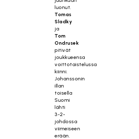
juurikaan
luonut.
Tomas
Sladky
ja
Tom
Ondrusek
pitivät
joukkueensa
voittotaistelussa
kiinni.
Johanssonin
illan
toisella
Suomi
lähti
3-2-
johdossa
viimeiseen
erään.