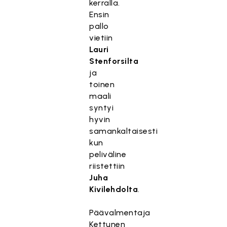
kerralla.
Ensin
pallo
vietiin
Lauri
Stenforsilta
ja
toinen
maali
syntyi
hyvin
samankaltaisesti
kun
peliväline
riistettiin
Juha
Kivilehdolta
.
Päävalmentaja
Kettunen