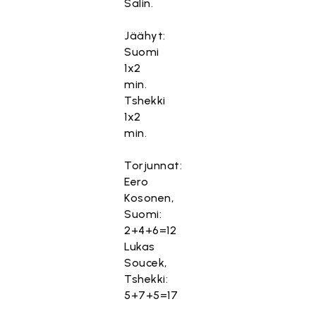
Salin.
Jäähyt:
Suomi
1x2
min.
Tshekki
1x2
min.
Torjunnat:
Eero
Kosonen,
Suomi:
2+4+6=12
Lukas
Soucek,
Tshekki:
5+7+5=17