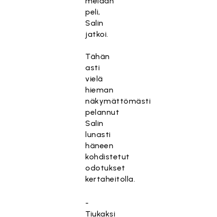
meidän
peli,
Salin
jatkoi.
Tähän
asti
vielä
hieman
näkymättömästi
pelannut
Salin
lunasti
häneen
kohdistetut
odotukset
kertaheitolla.
-
Tiukaksi