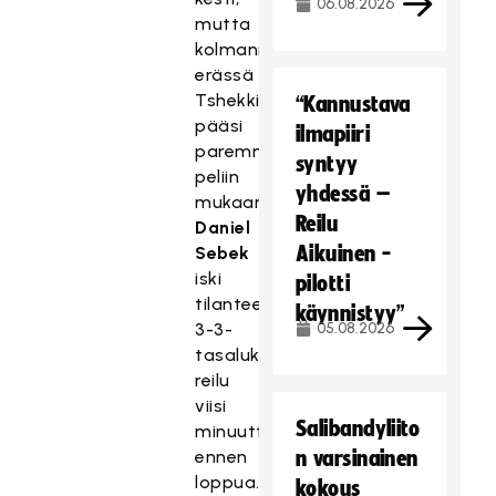
06.08.2026
mutta
kolmannessa
erässä
Tshekki
“Kannustava
pääsi
ilmapiiri
paremmin
syntyy
peliin
yhdessä –
mukaan.
Reilu
Daniel
Aikuinen -
Sebek
iski
pilotti
tilanteen
käynnistyy”
3-3-
05.08.2026
tasalukemiin
reilu
viisi
Salibandyliito
minuuttia
ennen
n varsinainen
loppua.
kokous