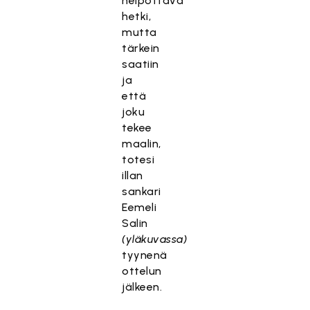
helpottava
hetki,
mutta
tärkein
saatiin
ja
että
joku
tekee
maalin,
totesi
illan
sankari
Eemeli
Salin
(yläkuvassa)
tyynenä
ottelun
jälkeen.