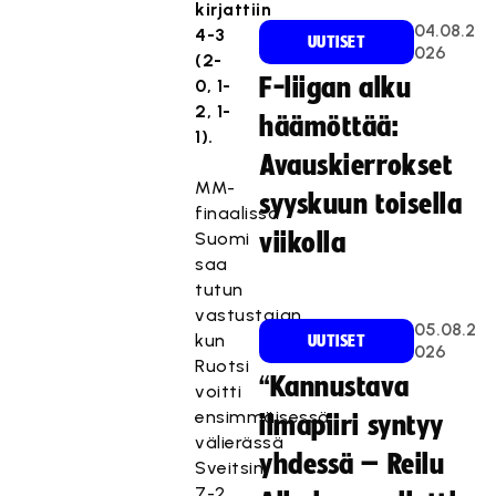
kirjattiin
04.08.2
4-3
UUTISET
026
(2-
F-liigan alku
0, 1-
2, 1-
häämöttää:
1).
Avauskierrokset
MM-
syyskuun toisella
finaalissa
Suomi
viikolla
saa
tutun
vastustajan,
05.08.2
kun
UUTISET
026
Ruotsi
“Kannustava
voitti
ensimmäisessä
ilmapiiri syntyy
välierässä
yhdessä – Reilu
Sveitsin
7-2.