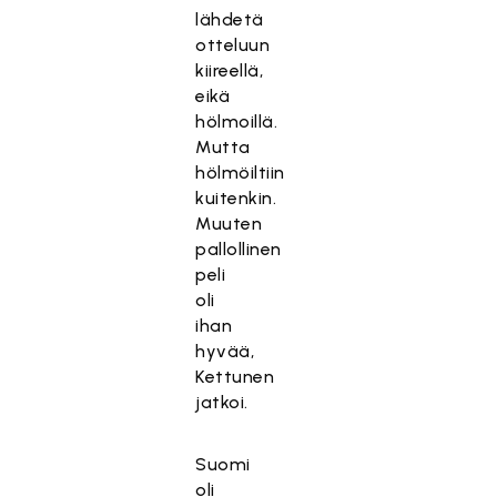
lähdetä
otteluun
kiireellä,
eikä
hölmoillä.
Mutta
hölmöiltiin
kuitenkin.
Muuten
pallollinen
peli
oli
ihan
hyvää,
Kettunen
jatkoi.
Suomi
oli