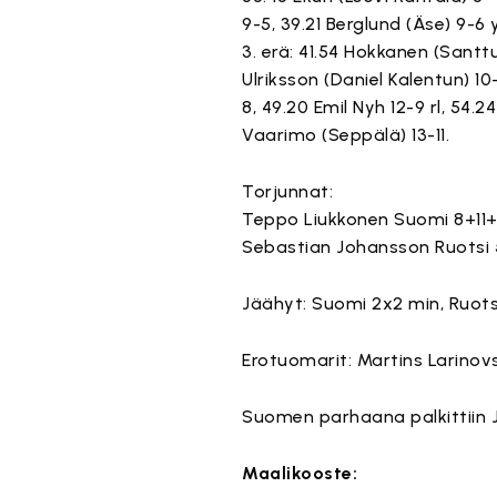
9-5, 39.21 Berglund (Äse) 9-6 
3. erä: 41.54 Hokkanen (Santt
Ulriksson (Daniel Kalentun) 10
8, 49.20 Emil Nyh 12-9 rl, 54.2
Vaarimo (Seppälä) 13-11.
Torjunnat:
Teppo Liukkonen Suomi 8+11+
Sebastian Johansson Ruotsi
Jäähyt: Suomi 2x2 min, Ruots
Erotuomarit: Martins Larinovs 
Suomen parhaana palkittiin J
Maalikooste: