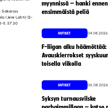
myynnissä – hanki ennen
ensimmäistä peliä
3 Sakarias
a (Jere Lahti) 12-
-11, 57.30
04.08.2026
UUTISET
F-liigan alku häämöttää:
Avauskierrokset syyskuu
toisella viikolla
06.08.2026
UUTISET
Syksyn turnausvilske
parhaimmillaan – katso p