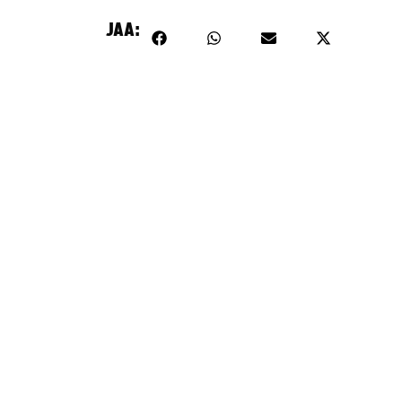
sisältö on estetty, koska se vaatii markkinointievästeitä.
JAA:
Hyväksy markkinointievästeet