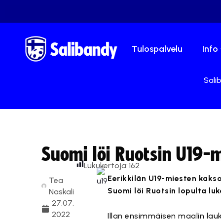
Tulospalvelu
Info
Sali
Suomi löi Ruotsin U19-
Lukukertoja:
162
Eerikkilän U19-miesten kaks
Tea
Suomi löi Ruotsin lopulta luk
Naskali
27.07.
2022
Illan ensimmäisen maalin lauk