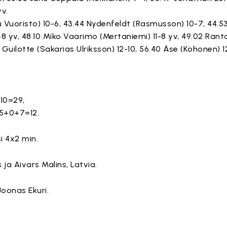
yv.
u Vuoristo) 10-6, 43.44 Nydenfeldt (Rasmusson) 10-7, 44.5
-8 yv, 48.10 Miko Vaarimo (Mertaniemi) 11-8 yv, 49.02 Rantal
4 Guilotte (Sakarias Ulriksson) 12-10, 56.40 Äse (Kohonen) 12
10=29,
 5+0+7=12.
i 4x2 min.
ja Aivars Malins, Latvia.
oonas Ekuri.