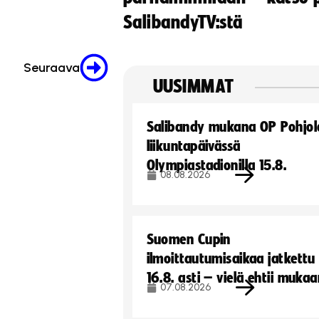
SalibandyTV:stä
Seuraava
UUSIMMAT
Salibandy mukana OP Pohjol
liikuntapäivässä
Olympiastadionilla 15.8.
08.08.2026
Suomen Cupin
ilmoittautumisaikaa jatkettu
16.8. asti – vielä ehtii muka
07.08.2026