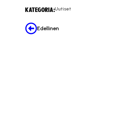
Tämä 
Uutiset
KATEGORIA:
Edellinen