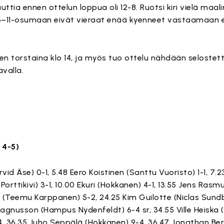
uttia ennen ottelun loppua oli 12-8. Ruotsi kiri vielä maa
–11-osumaan eivät vieraat enää kyenneet vastaamaan e
n torstaina klo 14, ja myös tuo ottelu nähdään selostet
valla.
 4-5)
rvid Äse) 0-1, 5.48 Eero Koistinen (Santtu Vuoristo) 1-1, 7.2
orttikivi) 3-1, 10.00 Ekuri (Hokkanen) 4-1, 13.55 Jens Rasm
i (Teemu Karppanen) 5-2, 24.25 Kim Guilotte (Niclas Sundb
r Magnusson (Hampus Nydenfeldt) 6-4 sr, 34.55 Ville Heiska
-4, 36.35 Juho Seppälä (Hokkanen) 9-4, 36.47 Jonathan Ber