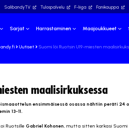
SalibandyTV
Tulospalvelu
F-liiga
Fanikauppa
Sarjat
Harrastaminen
Maajoukkueet
bandy.fi
Uutiset
Suomi löi Ruotsin U19-miesten maalisirkuk
miesten maalisirkuksessa
oismaaottelun ensimmäisessä osassa nähtiin peräti 24 
emin 13-11.
oi Ruotsille
Gabriel Kohonen
, mutta sitten karkasi Suom