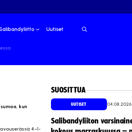
Salibandyliitto
Uutiset
sessa
SUOSITTUA
04.08.2026
UUTISET
osumaa, kun
Salibandyliiton varsinain
i avauserässä 4–1-
kokous marraskuussa – 