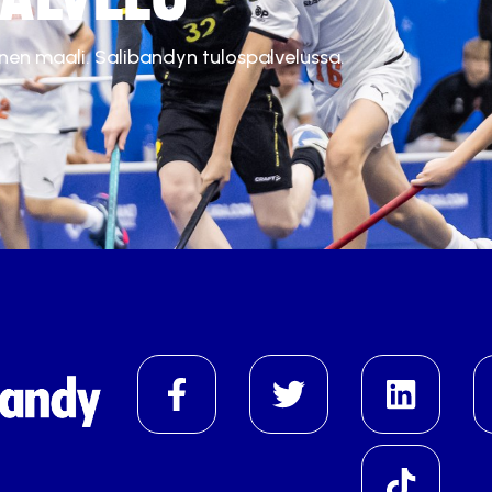
inen maali. Salibandyn tulospalvelussa.