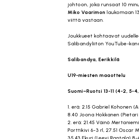
johtoon, joka runsaat 10 minu
Miko Vaarimon
laukomaan 13
viittä vastaan.
Joukkueet kohtaavat uudellee
Salibandyliiton YouTube-kana
Salibandya, Eerikkilä
U19-miesten maaottelu
Suomi–Ruotsi 13-11 (4-2, 5-4,
1. erä: 2.15 Gabriel Kohonen (A
8.40 Joona Hokkanen (Pietari P
2. erä: 21.45 Väinö Mertaniem
Porttikivi 6-3 rl, 27.51 Osca
35.43 Ekuri (Leevi Rantala) 8