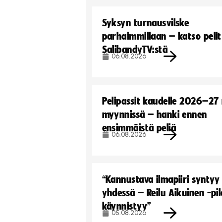
Syksyn turnausvilske
parhaimmillaan – katso pelit
SalibandyTV:stä
06.08.2026
Pelipassit kaudelle 2026–27
myynnissä – hanki ennen
ensimmäistä peliä
06.08.2026
“Kannustava ilmapiiri syntyy
yhdessä – Reilu Aikuinen -pil
käynnistyy”
05.08.2026