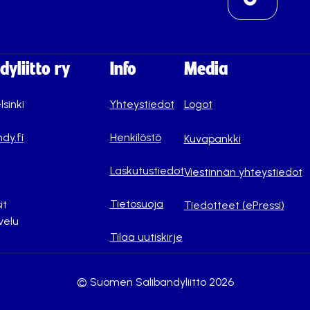
yliitto ry
Info
Media
lsinki
Yhteystiedot
Logot
dy.fi
Henkilöstö
Kuvapankki
Laskutustiedot
Viestinnän yhteystiedot
Tietosuoja
it
Tiedotteet (ePressi)
velu
Tilaa uutiskirje
© Suomen Salibandyliitto 2026