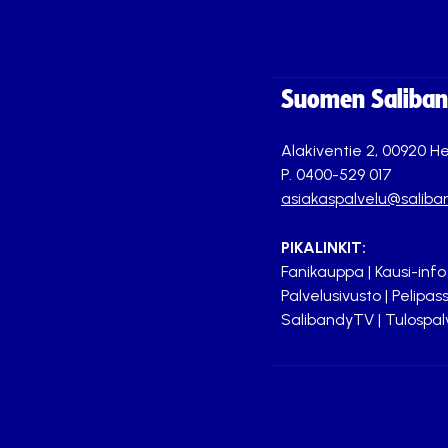
Suomen Saliband
Alakiventie 2, 00920 He
P. 0400-529 017
asiakaspalvelu@saliban
PIKALINKIT:
Fanikauppa
|
Kausi-info
Palvelusivusto
|
Pelipass
SalibandyTV
|
Tulospal