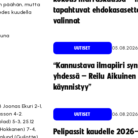
lin päähän, mutta
tapahtuvat ehdokasasette
des kuudella
valinnat
tuna
05.08.2026
UUTISET
“Kannustava ilmapiiri sy
yhdessä – Reilu Aikuinen 
käynnistyy”
3 Joonas Ekuri 2-1,
usson 4-2.
06.08.2026
UUTISET
lad) 5-3, 25.12
 (Hokkanen) 7-4,
Pelipassit kaudelle 2026
glund (Guilotte)