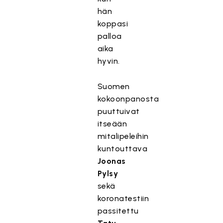
hän
koppasi
palloa
aika
hyvin.
Suomen
kokoonpanosta
puuttuivat
itseään
mitalipeleihin
kuntouttava
Joonas
Pylsy
sekä
koronatestiin
passitettu