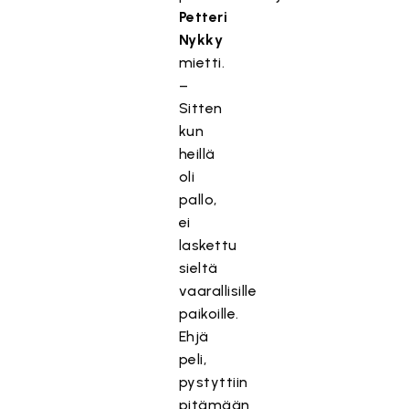
Petteri
Nykky
mietti.
–
Sitten
kun
heillä
oli
pallo,
ei
laskettu
sieltä
vaarallisille
paikoille.
Ehjä
peli,
pystyttiin
pitämään