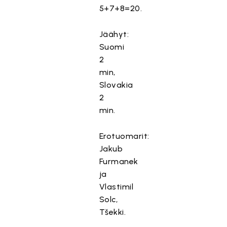
5+7+8=20.
Jäähyt:
Suomi
2
min,
Slovakia
T
ä
2
T
m
min.
ä
ä
m
s
Erotuomarit:
ä
i
s
Jakub
s
i
Furmanek
ä
s
ja
l
ä
Vlastimil
t
l
Solc,
ö
t
Tšekki.
o
ö
n