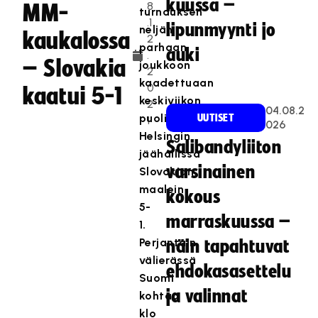
kuussa –
8
MM-
turnauksen
.1
lipunmyynti jo
neljän
kaukalossa
2
parhaan
auki
.
– Slovakia
joukkoon
2
kaadettuaan
0
kaatui 5-1
keskiviikon
2
04.08.2
puolivälierässä
UUTISET
1
026
Helsingin
Salibandyliiton
jäähallissa
varsinainen
Slovakian
maalein
kokous
5-
marraskuussa –
1.
Perjantain
näin tapahtuvat
välierässä
ehdokasasettelu
Suomi
ja valinnat
kohtaa
klo