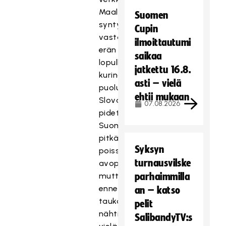
Maali
Suomen
syntyi
Cupin
vasta
ilmoittautumi
erän
saikaa
lopulla
jatkettu 16.8.
kurinalaisesti
asti – vielä
puolustaneen
ehtii mukaan
Slovakian
07.08.2026
pidettyä
Suomen
pitkään
Syksyn
poissa
turnausvilske
avopaikoilta,
mutta
parhaimmilla
ennen
an – katso
taukoa
pelit
nähtiin
SalibandyTV:s