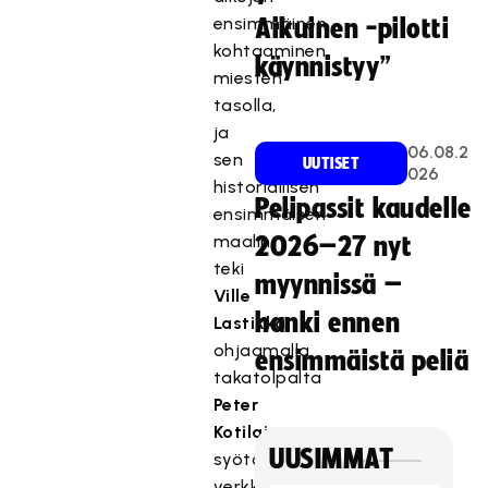
ensimmäinen
Aikuinen -pilotti
kohtaaminen
käynnistyy”
miesten
tasolla,
ja
06.08.2
sen
UUTISET
026
historiallisen
Pelipassit kaudelle
ensimmäisen
maalin
2026–27 nyt
teki
myynnissä –
Ville
hanki ennen
Lastikka
ohjaamalla
ensimmäistä peliä
takatolpalta
Peter
Kotilaisen
UUSIMMAT
syötön
verkkoon.