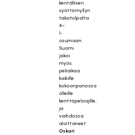
kentällisen
syöttömyllyn
takatolpalta
4–
1-
osumaan.
Suomi
jakoi
myös
peliaikaa
kaikille
kokoonpanossa
olleille
kenttäpelaajille,
ja
vaihdossa
aloittaneet
Oskari