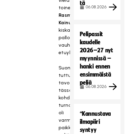
vielä
tä
06.08.2026
toinen
Rasmus
Kainulaisen
kiskaistessa
Pelipassit
pallon
kaudelle
vauhdista
2026–27 nyt
etuyläkulmaan.
myynnissä –
hanki ennen
Suomen
ensimmäistä
tuttu
peliä
tavoite
06.08.2026
tässä
kohdin
turnausta
oli
“Kannustava
varmistaa
ilmapiiri
paikka
syntyy