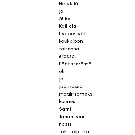
Heikkilä
ja
Miko
Kailiala
hyppäsivät
kaukaloon
toisessa
erässä.
Päätöserässä
oli
jo
jäämässä
maalittomaksi,
kunnes
Sami
Johansson
nosti
takatolpalta