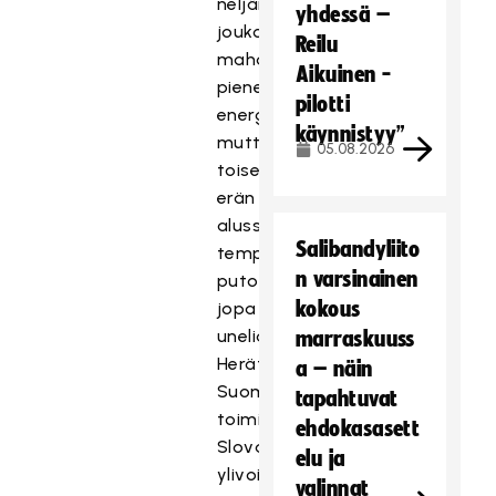
neljän
yhdessä –
joukossa
Reilu
mahdollisimman
Aikuinen -
pienellä
pilotti
energiankulutuksella,
käynnistyy”
mutta
05.08.2026
toisen
erän
alussa
Salibandyliito
tempo
n varsinainen
putosi
kokous
jopa
uneliaaksi.
marraskuuss
Herätyskellona
a – näin
Suomelle
tapahtuvat
toimi
ehdokasasett
Slovakian
elu ja
ylivoimalla
valinnat