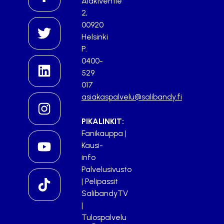
Alakiventie
2,
00920
Helsinki
P.
0400-
529
017
asiakaspalvelu@salibandy.fi
PIKALINKIT:
Fanikauppa
|
Kausi-
info
Palvelusivusto
|
Pelipassit
SalibandyTV
|
Tulospalvelu