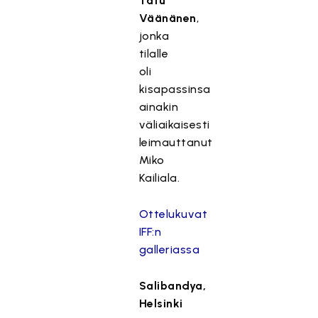
Tatu
Väänänen
,
jonka
tilalle
oli
kisapassinsa
ainakin
väliaikaisesti
leimauttanut
Miko
Kailiala.
Ottelukuvat
IFF:n
galleriassa
Salibandya,
Helsinki