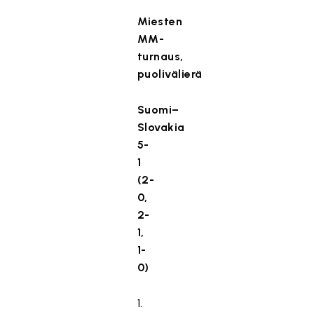
Miesten
MM-
turnaus,
puolivälierä
Suomi–
Slovakia
5-
1
(2-
0,
2-
1,
1-
0)
1.