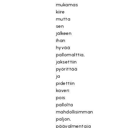
mukamas
kiire
mutta
sen
jälkeen
ihan
hyvää
pallomalttia,
jaksettiin
pyörittää
ja
pidettiin
kaveri
pois
pallolta
mahdollisimman
paljon,
päävalmentaja