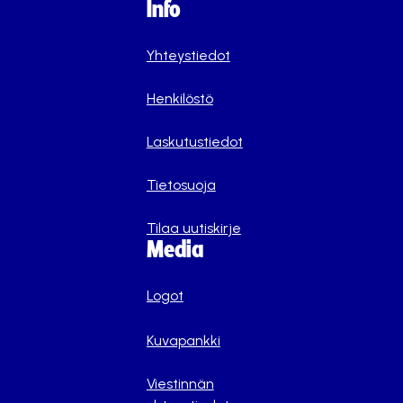
Info
Yhteystiedot
Henkilöstö
Laskutustiedot
Tietosuoja
Tilaa uutiskirje
Media
Logot
Kuvapankki
Viestinnän