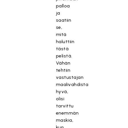
palloa
ja
saatiin
se,
mitä
haluttiin
tästä
pelistä.
Vähän
tehtiin
vastustajan
maalivahdista
hyvä,
olisi
tarvittu
enemmän
maskia,
kun