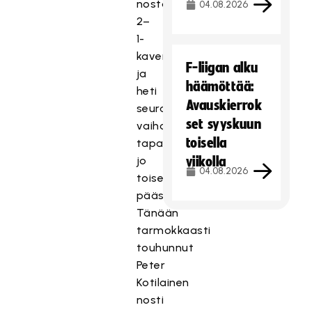
nostama
04.08.2026
2–
1-
kavennus,
F-liigan alku
ja
häämöttää:
heti
Avauskierrok
seuraavassa
set syyskuun
vaihdossa
toisella
tapahtui
jo
viikolla
04.08.2026
toisessakin
päässä.
Tänään
tarmokkaasti
touhunnut
Peter
Kotilainen
nosti