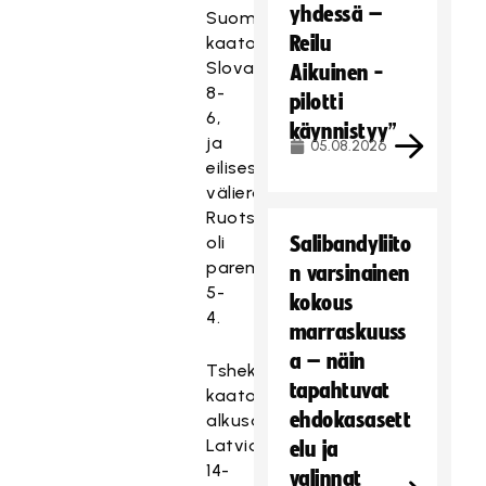
yhdessä –
Suomi
Reilu
kaatoi
Slovakian
Aikuinen -
8-
pilotti
6,
käynnistyy”
ja
05.08.2026
eilisessä
välierätrillerissä
Ruotsi
oli
Salibandyliito
parempi
n varsinainen
5-
kokous
4.
marraskuuss
a – näin
Tshekki
tapahtuvat
kaatoi
ehdokasasett
alkusarjassa
Latvian
elu ja
14-
valinnat