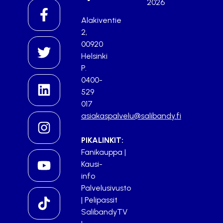
2026
Alakiventie
2,
00920
Helsinki
P.
0400-
529
017
asiakaspalvelu@salibandy.fi
PIKALINKIT:
Fanikauppa
|
Kausi-
info
Palvelusivusto
|
Pelipassit
SalibandyTV