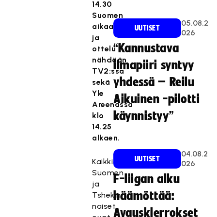
14.30
Suomen
05.08.2
aikaa,
UUTISET
026
ja
“Kannustava
ottelu
nähdään
ilmapiiri syntyy
TV2:ssa
yhdessä – Reilu
sekä
Yle
Aikuinen -pilotti
Areenassa
käynnistyy”
klo
14.25
alkaen.
04.08.2
UUTISET
Kaikkiaan
026
Suomen
F-liigan alku
ja
häämöttää:
Tshekin
naiset
Avauskierrokset