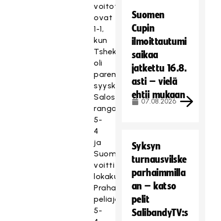
voitot
Suomen
ovat
Cupin
1-1,
kun
ilmoittautumi
Tshekki
saikaa
oli
jatkettu 16.8.
parempi
asti – vielä
syyskuussa
ehtii mukaan
Salossa
07.08.2026
rangaistuslaukauksilla
5-
4
ja
Syksyn
Suomi
turnausvilske
voitti
parhaimmilla
lokakuussa
an – katso
Prahassa
pelit
peliajalla
5-
SalibandyTV:s