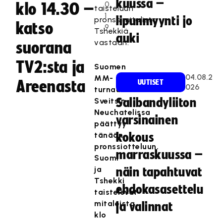
kuussa –
0
klo 14.30 –
taisteluun
1
lipunmyynti jo
pronssimitalista
katso
9
Tshekkiä
auki
vastaan.
suorana
TV2:sta ja
Suomen
04.08.2
MM-
Areenasta
UUTISET
026
turnaus
Sveitsin
Salibandyliiton
Neuchatelissa
varsinainen
päättyy
tänään
kokous
pronssiotteluun.
marraskuussa –
Suomi
ja
näin tapahtuvat
Tshekki
ehdokasasettelu
taistelevat
mitaleista
ja valinnat
klo