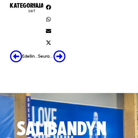
Uuti
KATEGORIA:
JAA:
set
Edellinen
Seuraava
SALIBANDYN