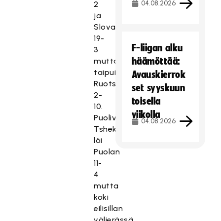
04.08.2026
2
ja
Slovakian
19-
F-liigan alku
3
häämöttää:
mutta
taipui
Avauskierrok
Ruotsille
set syyskuun
2-
toisella
10.
viikolla
Puolivälierässä
04.08.2026
Tshekki
löi
Puolan
11-
4
mutta
koki
eilisillan
välierässä