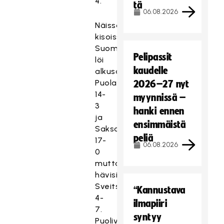
4.
tä
06.08.2026
Näissä
kisoissa
Suomi
Pelipassit
löi
kaudelle
alkusarjassa
Puolan
2026–27 nyt
14-
myynnissä –
3
hanki ennen
ja
ensimmäistä
Saksan
peliä
17-
06.08.2026
0
mutta
hävisi
Sveitsille
“Kannustava
4-
ilmapiiri
7.
syntyy
Puolivälierässä