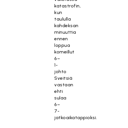
katastrofin,
kun
taululla
kahdeksan
minuuttia
ennen
loppua
komeillut
6–
1-
johto
Sveitsiä
vastaan
ehti
sulaa
6–
7-
jatkoaikatappioksi.