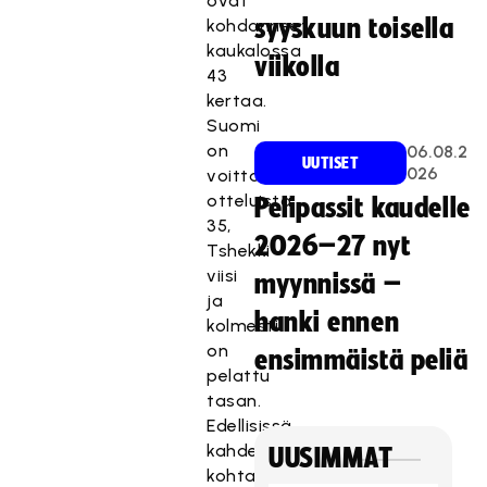
ovat
syyskuun toisella
kohdanneet
kaukalossa
viikolla
43
kertaa.
Suomi
on
06.08.2
UUTISET
026
voittanut
otteluista
Pelipassit kaudelle
35,
2026–27 nyt
Tshekki
viisi
myynnissä –
ja
hanki ennen
kolmesti
on
ensimmäistä peliä
pelattu
tasan.
Edellisissä
kahdessa
UUSIMMAT
kohtaamisessa