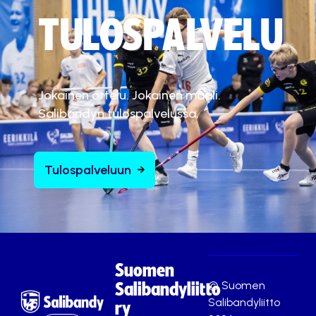
TULOSPALVELU
Jokainen ottelu. Jokainen maali.
Salibandyn tulospalvelussa.
Tulospalveluun
Suomen
© Suomen
Salibandyliitto
Salibandyliitto
ry