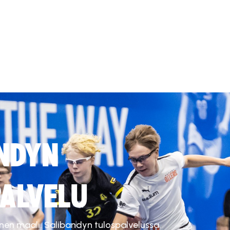
NDYN
ALVELU
inen maali. Salibandyn tulospalvelussa.