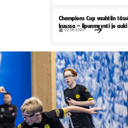
Champions Cup vauhtiin täss
kuussa – lipunmyynti jo auki
02.08.2026