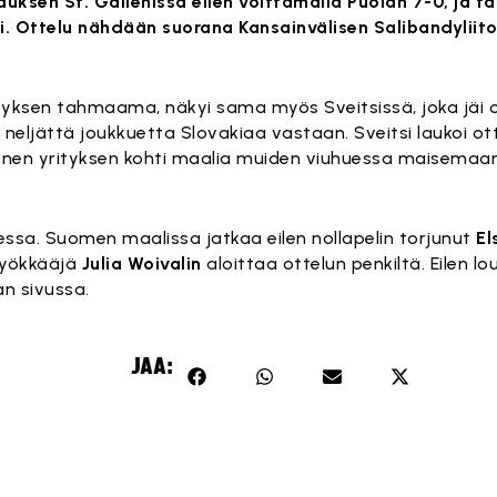
uksen St. Gallenissa eilen voittamalla Puolan 7-0, ja t
 Ottelu nähdään suorana Kansainvälisen Salibandyliito
tyksen tahmaama, näkyi sama myös Sveitsissä, joka jäi
neljättä joukkuetta Slovakiaa vastaan. Sveitsi laukoi o
ännen yrityksen kohti maalia muiden viuhuessa maisemaa
essa. Suomen maalissa jatkaa eilen nollapelin torjunut
El
hyökkääjä
Julia Woivalin
aloittaa ottelun penkiltä. Eilen 
n sivussa.
JAA: