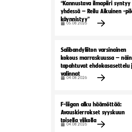
“Kannustava ilmapiiri syntyy
yhdessä – Reilu Aikuinen -pil
käynnistyy”
05.08.2026
Salibandyliiton varsinainen
kokous marraskuussa – näin
tapahtuvat ehdokasasettelu 
valinnat
04.08.2026
F-liigan alku häämöttää:
Avauskierrokset syyskuun
toisella viikolla
04.08.2026