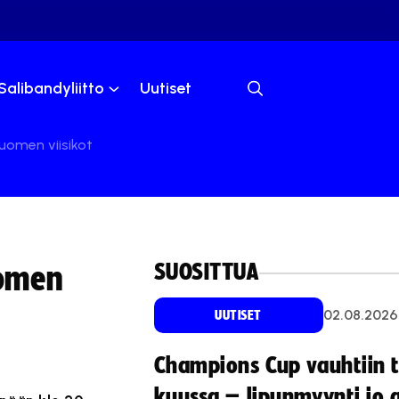
Salibandyliitto
Uutiset
uomen viisikot
SUOSITTUA
uomen
02.08.2026
UUTISET
Champions Cup vauhtiin 
kuussa – lipunmyynti jo 