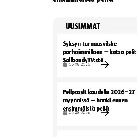
UUSIMMAT
Syksyn turnausvilske
parhaimmillaan – katso pelit
SalibandyTV:stä
06.08.2026
Pelipassit kaudelle 2026–27
myynnissä – hanki ennen
ensimmäistä peliä
06.08.2026