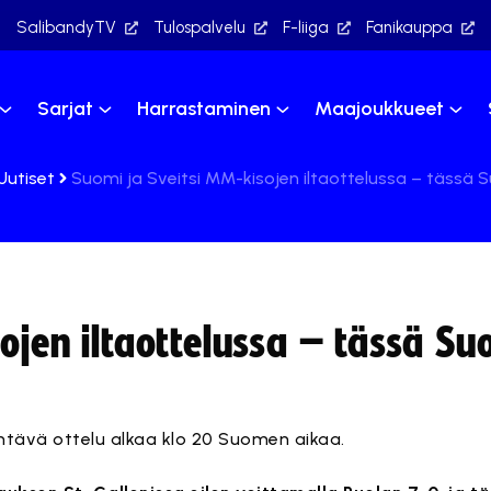
SalibandyTV
Tulospalvelu
F-liiga
Fanikauppa
Sarjat
Harrastaminen
Maajoukkueet
Uutiset
Suomi ja Sveitsi MM-kisojen iltaottelussa – tässä S
ojen iltaottelussa – tässä S
htävä ottelu alkaa klo 20 Suomen aikaa.