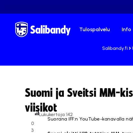
Tulospalvelu
Info
Salibandy.fi
Suomi ja Sveitsi MM-kis
viisikot
Lukukertoja:
142
Suorana IFF:n YouTube-kanavalla nä
0
3