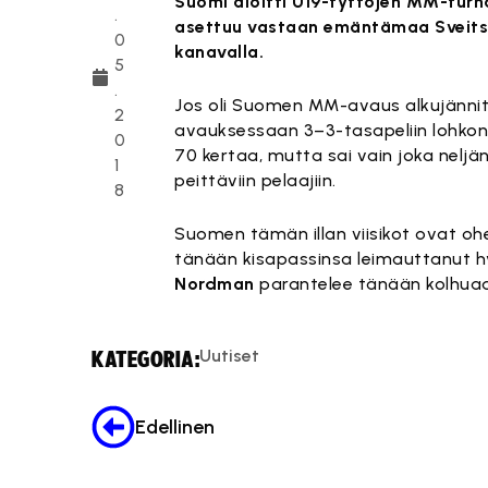
Suomi aloitti U19-tyttöjen MM-turna
.
asettuu vastaan emäntämaa Sveitsi.
0
kanavalla.
5
.
Jos oli Suomen MM-avaus alkujänni
2
avauksessaan 3–3-tasapeliin lohkon 
0
70 kertaa, mutta sai vain joka nelj
1
peittäviin pelaajiin.
8
Suomen tämän illan viisikot ovat oh
tänään kisapassinsa leimauttanut 
Nordman
parantelee tänään kolhuaa
Uutiset
KATEGORIA:
Edellinen