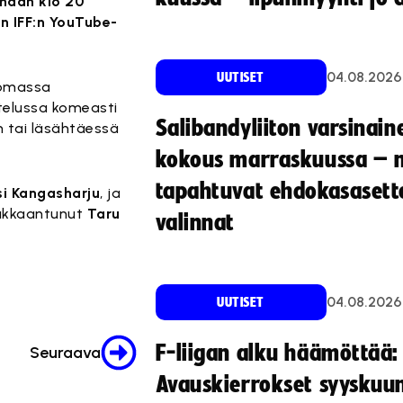
änään klo 20
n IFF:n YouTube-
04.08.2026
UUTISET
 omassa
ttelussa komeasti
Salibandyliiton varsinain
n tai läsähtäessä
kokous marraskuussa – 
tapahtuvat ehdokasasette
si Kangasharju
, ja
loukkaantunut
Taru
valinnat
04.08.2026
UUTISET
F-liigan alku häämöttää:
Seuraava
Avauskierrokset syyskuu