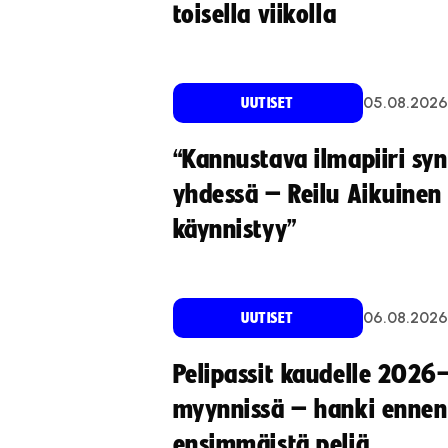
toisella viikolla
05.08.2026
UUTISET
“Kannustava ilmapiiri sy
yhdessä – Reilu Aikuinen 
käynnistyy”
06.08.2026
UUTISET
Pelipassit kaudelle 2026
myynnissä – hanki ennen
ensimmäistä peliä