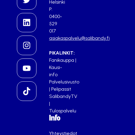
Helsinki
P.
0400-
529
017
asiakaspalvelu@salibandy.fi
PIKALINKIT:
Fanikauppa
|
Kausi-
info
Palvelusivusto
|
Pelipassit
SalibandyTV
|
Tulospalvelu
Info
Yhteystiedot