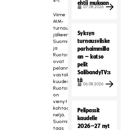
4-1.
ehtii mukaan
07.08.2026
Viime
MM-
turnauksen
Syksyn
jälkeen
turnausvilske
Suomi
ja
parhaimmilla
Ruotsi
an – katso
ovat
pelit
pelanneet
SalibandyTV:s
vastakkain
tä
kuudesti.
06.08.2026
Ruotsi
on
vienyt
kohtaamisista
Pelipassit
neljä,
kaudelle
Suomi
2026–27 nyt
taas