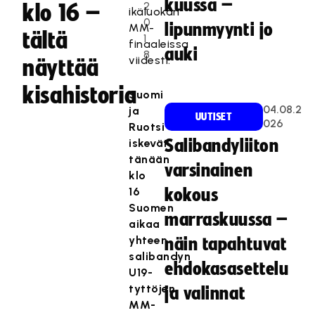
kuussa –
2
klo 16 –
ikäluokan
0
lipunmyynti jo
MM-
tältä
1
finaaleissa
auki
8
viidesti.
näyttää
kisahistoria
Suomi
04.08.2
ja
UUTISET
026
Ruotsi
iskevät
Salibandyliiton
tänään
varsinainen
klo
16
kokous
Suomen
marraskuussa –
aikaa
yhteen
näin tapahtuvat
salibandyn
ehdokasasettelu
U19-
tyttöjen
ja valinnat
MM-