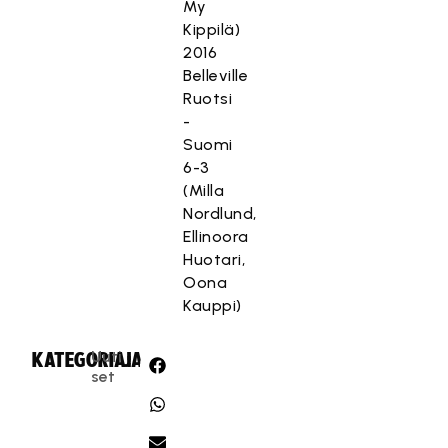
My
Kippilä)
2016
Belleville
Ruotsi
-
Suomi
6-3
(Milla
Nordlund,
Ellinoora
Huotari,
Oona
Kauppi)
Uuti
KATEGORIA:
JAA:
set