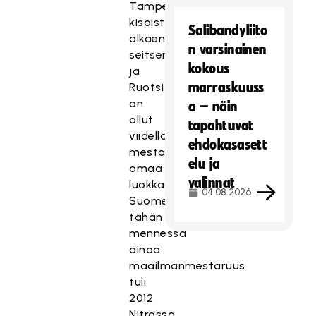
Tampereen
kisoista
Salibandyliito
alkaen
n varsinainen
seitsemästi,
kokous
ja
marraskuuss
Ruotsi
on
a – näin
ollut
tapahtuvat
viidellä
ehdokasasett
mestaruudellaan
elu ja
omaa
valinnat
luokkaansa.
04.08.2026
Suomen
tähän
mennessä
ainoa
maailmanmestaruus
tuli
2012
Nitrassa,