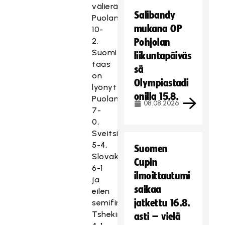
välierässä
Salibandy
Puolan
mukana OP
10-
2.
Pohjolan
Suomi
liikuntapäiväs
taas
sä
on
Olympiastadi
lyönyt
onilla 15.8.
Puolan
08.08.2026
7-
0,
Sveitsin
5-4,
Suomen
Slovakian
Cupin
6-1
ilmoittautumi
ja
saikaa
eilen
jatkettu 16.8.
semifinaalissa
Tshekin
asti – vielä