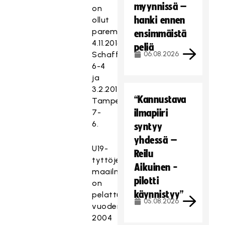
myynnissä –
on
hanki ennen
ollut
parempi
ensimmäistä
4.11.2016
peliä
Schaffhausenissa
06.08.2026
6-4
ja
3.2.2018
“Kannustava
Tampereella
7-
ilmapiiri
6.
syntyy
yhdessä –
U19-
Reilu
tyttöjen
Aikuinen -
maailmanmestaruudesta
pilotti
on
käynnistyy”
pelattu
05.08.2026
vuoden
2004