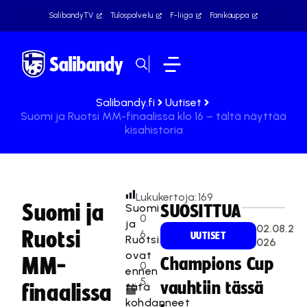
SalibandyTV
Tulospalvelu
F-liiga
Fanikauppa
Salibandy.fi
Uutiset
Suomi ja Ruotsi MM-finaalissa klo 16 – tältä näyttää
kisahistoria
Lukukertoja:
169
Suomi ja
Suomi
SUOSITTUA
0
ja
02.08.2
Ruotsi
6
UUTISET
Ruotsi
026
.
ovat
MM-
Champions Cup
0
ennen
5
vauhtiin tässä
tätä
finaalissa
.
kohdanneet