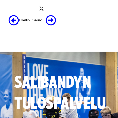
Edellinen
Seuraava
SALIBANDYN
TULOSPALVELU