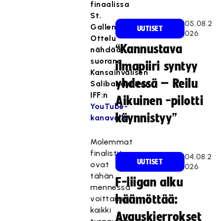
finaalissa
St.
05.08.2
Gallenissa.
UUTISET
026
Ottelu
“Kannustava
nähdään
suorana
ilmapiiri syntyy
Kansainvälisen
yhdessä – Reilu
Salibandyliiton
IFF:n
Aikuinen -pilotti
YouTube-
käynnistyy”
kanavalla
.
Molemmat
finalistit
04.08.2
UUTISET
ovat
026
tähän
F-liigan alku
mennessä
häämöttää:
voittaneet
kaikki
Avauskierrokset