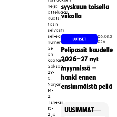
turnauksen
syyskuun toisella
neljä
otteluaan,
viikolla
Ruotsi
tosin
selvästi
selkeämmin
06.08.2
UUTISET
026
numeroin.
Se
Pelipassit kaudelle
on
2026–27 nyt
kaatanut
Saksan
myynnissä –
29-
hanki ennen
0,
Norjan
ensimmäistä peliä
14-
2,
Tshekin
13-
UUSIMMAT
2 ja