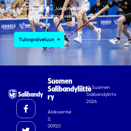
Jokainen ottelu. Jokainen maali.
Salibandyn tulospalvelussa.
Tulospalveluun
Suomen
© Suomen
Salibandyliitto
Salibandyliitto
ry
2026
Alakiventie
2,
00920