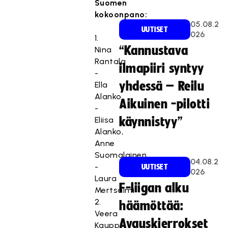
Suomen
kokoonpano:
05.08.2
UUTISET
026
1.
“Kannustava
Nina
Rantala
ilmapiiri syntyy
-
yhdessä – Reilu
Ella
Alanko
Aikuinen -pilotti
-
Eliisa
käynnistyy”
Alanko,
Anne
Suomalainen
04.08.2
-
UUTISET
026
Laura
F-liigan alku
Mertsalmi
2.
häämöttää:
Veera
Avauskierrokset
Kauppi