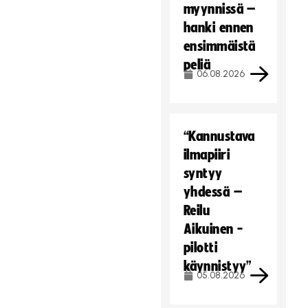
myynnissä –
hanki ennen
ensimmäistä
peliä
06.08.2026
“Kannustava
ilmapiiri
syntyy
yhdessä –
Reilu
Aikuinen -
pilotti
käynnistyy”
05.08.2026