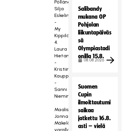
Pöllänen,
Salibandy
Silja
Eskelinen
mukana OP
-
Pohjolan
My
liikuntapäiväs
Kippilä
sä
4.
Olympiastadi
Laura
Hietamäki
onilla 15.8.
08.08.2026
-
Kristiina
Kauppila
-
Suomen
Sanni
Cupin
Nieminen
ilmoittautumi
Maalissa
saikaa
Jonna
jatkettu 16.8.
Mäkelä,
asti – vielä
varalla