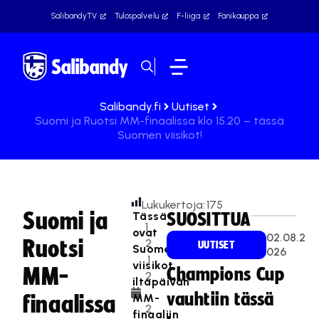
SalibandyTV
Tulospalvelu
F-liiga
Fanikauppa
Salibandy.fi
Uutiset
Suomi ja Ruotsi MM-finaalissa klo 15.20 – tässä
Suomen viisikot!
Lukukertoja:
175
Suomi ja
Tässä
SUOSITTUA
1
ovat
02.08.2
Ruotsi
2
UUTISET
Suomen
026
.1
viisikot
MM-
Champions Cup
2
iltapäivän
.
vauhtiin tässä
MM-
finaalissa
2
finaaliin