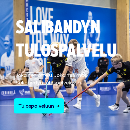
SALIBANDYN
TULOSPALVELU
Jokainen ottelu. Jokainen maali.
Salibandyn tulospalvelussa.
Tulospalveluun