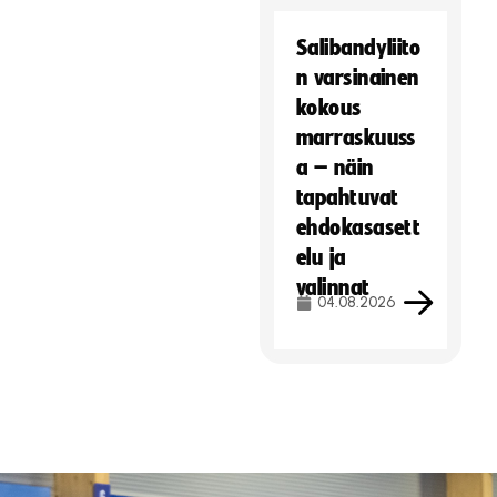
Salibandyliito
n varsinainen
kokous
marraskuuss
a – näin
tapahtuvat
ehdokasasett
elu ja
valinnat
04.08.2026