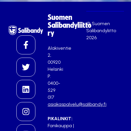
Suomen
© Suomen
Salibandyliitto
Salibandyliitto
ry
2026
Alakiventie
2,
00920
Helsinki
P.
0400-
529
017
asiakaspalvelu@salibandy.fi
PIKALINKIT:
Fanikauppa
|