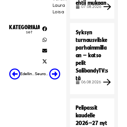
ehtii mukaan
Laura
07.08.2026
Loisa
Uuti
KATEGORIA:
JAA:
set
Syksyn
turnausvilske
parhaimmilla
an – katso
pelit
SalibandyTV:s
Edellinen
Seuraava
tä
06.08.2026
Pelipassit
kaudelle
2026–27 nyt