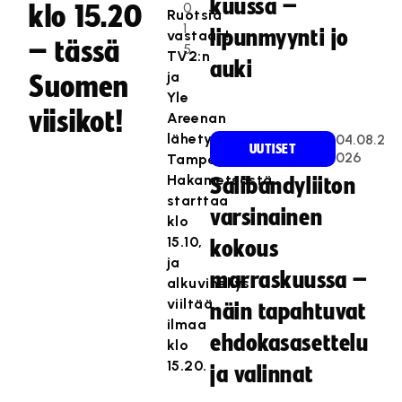
kuussa –
0
klo 15.20
Ruotsia
1
lipunmyynti jo
vastaan!
– tässä
5
TV2:n
auki
ja
Suomen
Yle
viisikot!
Areenan
lähetys
04.08.2
UUTISET
026
Tampereen
Hakametsästä
Salibandyliiton
starttaa
varsinainen
klo
15.10,
kokous
ja
marraskuussa –
alkuvihellys
viiltää
näin tapahtuvat
ilmaa
ehdokasasettelu
klo
15.20.
ja valinnat