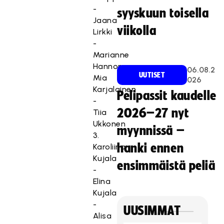
-
syyskuun toisella
Jaana
viikolla
Lirkki
-
Marianne
Hannonen,
06.08.2
UUTISET
Mia
026
Karjalainen
Pelipassit kaudelle
-
2026–27 nyt
Tiia
Ukkonen
myynnissä –
3.
hanki ennen
Karoliina
Kujala
ensimmäistä peliä
-
Elina
Kujala
-
UUSIMMAT
Alisa