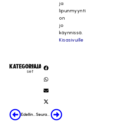
ja
lipunmyynti
on
jo
käynnissä.
Kisasivuille
Uuti
KATEGORIA:
JAA:
set
Edellinen
Seuraava