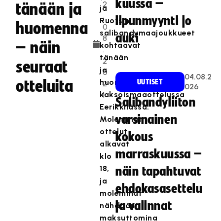
kuussa –
2
tänään ja
ja
.
lipunmyynti jo
Ruotsin
huomenna
0
salibandymaajoukkueet
auki
8
– näin
kohtaavat
.
tänään
2
seuraat
ja
0
04.08.2
otteluita
huomenna
UUTISET
2
026
kaksoismaaottelussa
1
Salibandyliiton
Eerikkilässä.
varsinainen
Molemmat
ottelut
kokous
alkavat
marraskuussa –
klo
18,
näin tapahtuvat
ja
ehdokasasettelu
molemmat
ja valinnat
nähdään
maksuttomina