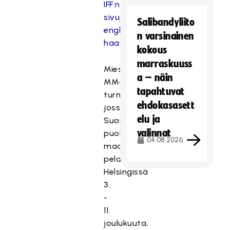
IFF:n
sivujen
Salibandyliito
englanninkielisessä
n varsinainen
haastattelussa
.
kokous
marraskuuss
Miesten
a – näin
MM-
tapahtuvat
turnaus,
ehdokasasett
jossa
elu ja
Suomi
valinnat
puolustaa
04.08.2026
maailmanmestaruuttaan,
pelataan
Helsingissä
3.
-
11.
joulukuuta,