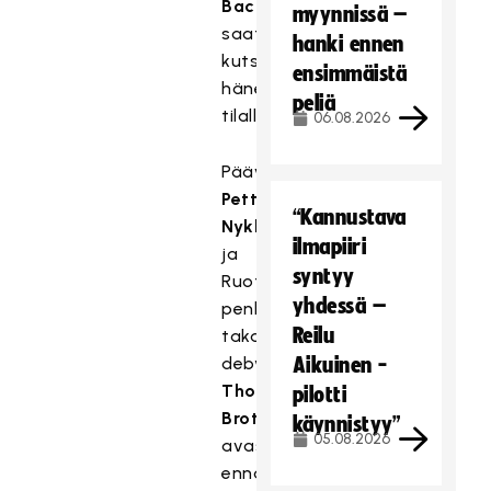
Backbyn
myynnissä –
saatua
hanki ennen
kutsun
ensimmäistä
hänen
peliä
tilalleen.
06.08.2026
Päävalmentajat
Petteri
“Kannustava
Nykky
ilmapiiri
ja
syntyy
Ruotsin
yhdessä –
penkin
Reilu
takana
debytoiva
Aikuinen -
Thomas
pilotti
Brottman
käynnistyy”
05.08.2026
avasivat
ennakkomietteitään