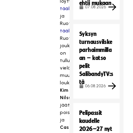
löytyy
ehtii mukaan
07.08.2026
täältä
ja
Ruotsin
täältä
.
Syksyn
Ruotsin
turnausvilske
joukkueeseen
parhaimmilla
on
an – katso
tullut
pelit
vielä
SalibandyTV:s
muutos
tä
loukkaantuneen
06.08.2026
Kim
Nilssonin
jäätyä
pois
Pelipassit
ja
kaudelle
Casper
2026–27 nyt