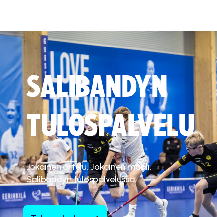
SALIBANDYN
TULOSPALVELU
Jokainen ottelu. Jokainen maali.
Salibandyn tulospalvelussa.