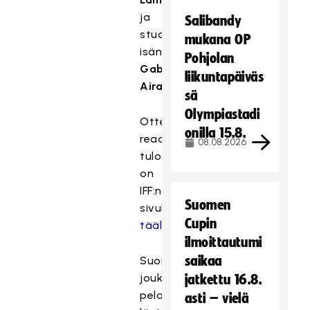
ja
Salibandy
studiota
mukana OP
isännöi
Pohjolan
Gabriel
liikuntapäiväs
Airaksinen
.
sä
Olympiastadi
Otteluiden
onilla 15.8.
reaaliaikainen
08.08.2026
tulospalvelu
on
IFF:n
Suomen
sivulla
Cupin
täällä
.
ilmoittautumi
saikaa
Suomen
joukkueen
jatkettu 16.8.
pelaajalista
asti – vielä