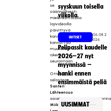
se
syyskuun toisella
säännöllisesti
viikolla
mielenkiintoisilla
lajivideoilla
päivittyvä
06.08.2
kanava
UUTISET
026
kannattaa
Pelipassit kaudelle
muutenkin
iskeä
2026–27 nyt
seurantaan.
myynnissä –
hanki ennen
Ottelut
selostaa
ensimmäistä peliä
Santeri
Lähteensuo
asiantuntijakommentaattorin
UUSIMMAT
Miikka
Lamu
,