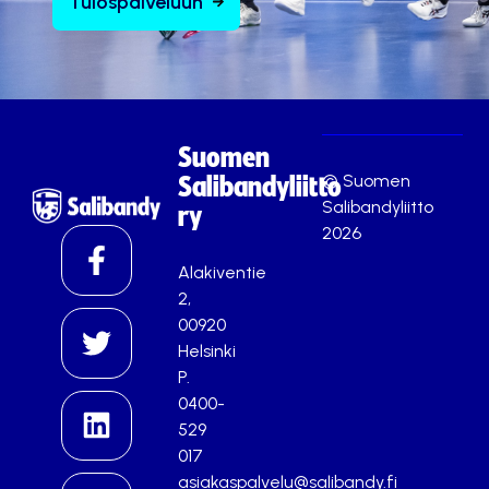
Tulospalveluun
Suomen
© Suomen
Salibandyliitto
Salibandyliitto
ry
2026
Alakiventie
2,
00920
Helsinki
P.
0400-
529
017
asiakaspalvelu@salibandy.fi