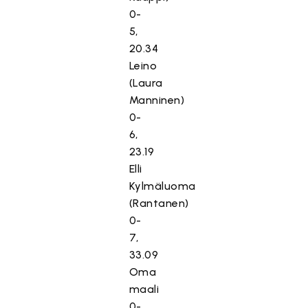
0-
5,
20.34
Leino
(Laura
Manninen)
0-
6,
23.19
Elli
Kylmäluoma
(Rantanen)
0-
7,
33.09
Oma
maali
0-