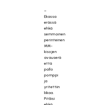
–
Ekassa
erässä
ehkä
semmoinen
perinteinen
MM-
kisojen
avauserä
että
pallo
pomppi
ja
yritettiin
liikaa.
Pitåisi
ehkä