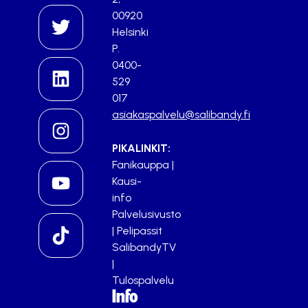
00920
Helsinki
P.
0400-
529
017
asiakaspalvelu@salibandy.fi
PIKALINKIT:
Fanikauppa
|
Kausi-
info
Palvelusivusto
|
Pelipassit
SalibandyTV
|
Tulospalvelu
Info