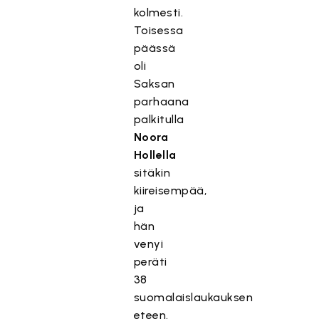
kolmesti.
Toisessa
päässä
oli
Saksan
parhaana
palkitulla
Noora
Hollella
sitäkin
kiireisempää,
ja
hän
venyi
peräti
38
suomalaislaukauksen
eteen.