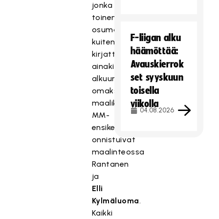
jonka
toinen
osuma
F-liigan alku
kuitenkin
häämöttää:
kirjattiin
Avauskierrok
ainakin
set syyskuun
alkuun
toisella
omaksi
maaliksi.
viikolla
04.08.2026
MM-
ensikertalaisista
onnistuivat
maalinteossa
Rantanen
ja
Elli
Kylmäluoma
.
Kaikki