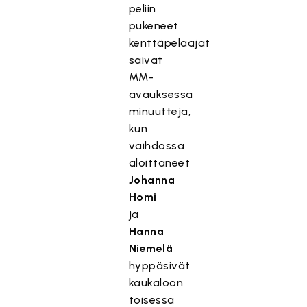
peliin
pukeneet
kenttäpelaajat
saivat
MM-
avauksessa
minuutteja,
kun
vaihdossa
aloittaneet
Johanna
Homi
ja
Hanna
Niemelä
hyppäsivät
kaukaloon
toisessa