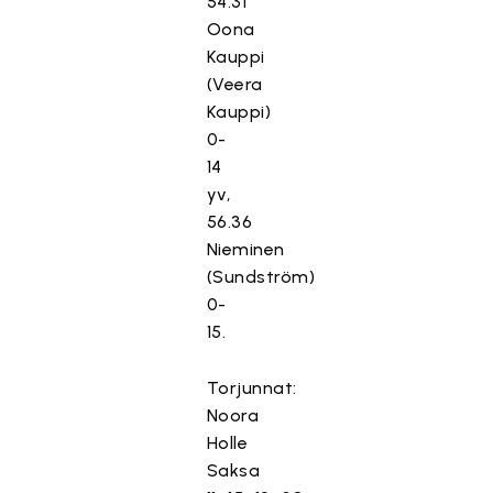
54.31
Oona
Kauppi
(Veera
Kauppi)
0-
14
yv,
56.36
Nieminen
(Sundström)
0-
15.
Torjunnat:
Noora
Holle
Saksa