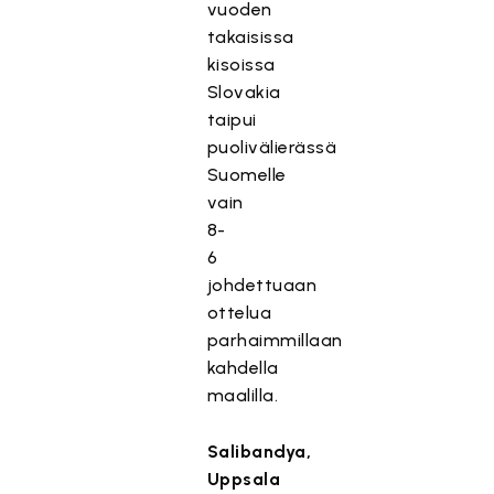
vuoden
takaisissa
kisoissa
Slovakia
taipui
puolivälierässä
Suomelle
vain
8-
6
johdettuaan
ottelua
parhaimmillaan
kahdella
maalilla.
Salibandya,
Uppsala