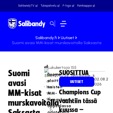
SalibandyTV
Tulospalvelu
F-liiga
Fanikauppa
Salibandy.fi
Uutiset
Suomi avasi MM-kisat murskavoitolla Saksasta
Lukukertoja:
155
Suomi
SUOSITTUA
Suomi
Te
02.08.2
aloitti
avasi
a
UUTISET
026
Na
naisten
MM-kisat
Champions Cup
sk
MM-
ali
turnauksen
vauhtiin tässä
murskavoitolla
2
Uppsalassa
kuussa –
7
Saksasta
odotetusti