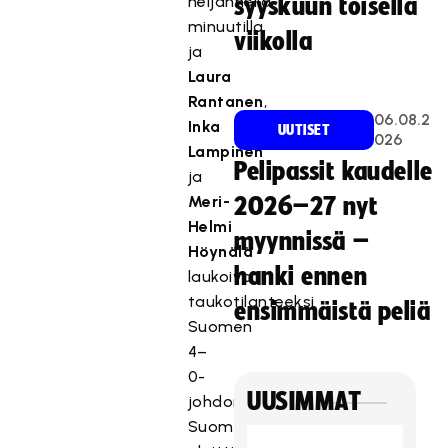
neljännellä
syyskuun toisella
minuutilla
viikolla
ja
Laura
Rantanen
,
06.08.2
Inka
UUTISET
026
Lampinen
Pelipassit kaudelle
ja
Meri-
2026–27 nyt
Helmi
myynnissä –
Höynälä
hanki ennen
laukoivat
taukotilanteeksi
ensimmäistä peliä
Suomen
4–
0-
UUSIMMAT
johdon.
Suomi