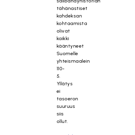
salibandyhistorian
tähänastiset
kahdeksan
kohtaamista
olivat
kaikki
kääntyneet
Suomelle
yhteismaalein
110-
5.
Yllätys
ei
tasoeron
suuruus
siis
ollut.