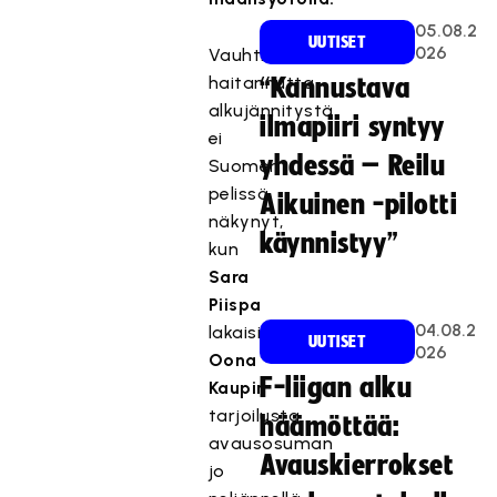
05.08.2
UUTISET
026
Vauhtia
haitannutta
“Kannustava
alkujännitystä
ilmapiiri syntyy
ei
yhdessä – Reilu
Suomen
pelissä
Aikuinen -pilotti
näkynyt,
käynnistyy”
kun
Sara
Piispa
04.08.2
lakaisi
UUTISET
026
Oona
F-liigan alku
Kaupin
tarjoilusta
häämöttää:
avausosuman
Avauskierrokset
jo