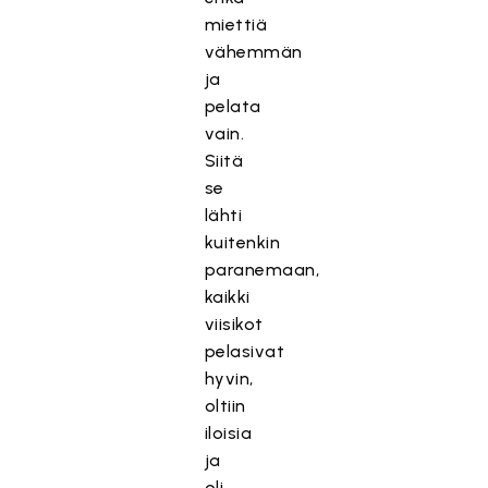
miettiä
vähemmän
ja
pelata
vain.
Siitä
se
lähti
kuitenkin
paranemaan,
kaikki
viisikot
pelasivat
hyvin,
oltiin
iloisia
ja
oli