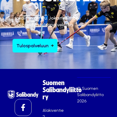
Jokainen ottelu. Jokainen maali.
Salibandyn tulospalvelussa.
Tulospalveluun
Suomen
© Suomen
Salibandyliitto
Salibandyliitto
ry
2026
Alakiventie
2,