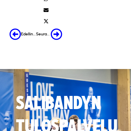
Edellinen
Seuraava
SALIBANDYN
TULOSPALVELU