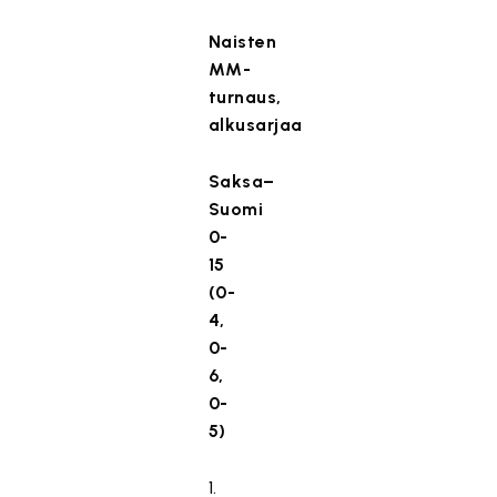
Naisten
MM-
turnaus,
alkusarjaa
Saksa–
Suomi
0-
15
(0-
4,
0-
6,
0-
5)
1.