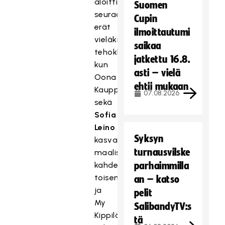
aloitti
Suomen
seuraavat
Cupin
erät
ilmoittautumi
vieläkin
saikaa
tehokkaammin,
jatkettu 16.8.
kun
asti – vielä
Oona
ehtii mukaan
Kauppi
07.08.2026
sekä
Sofia
Leino
Syksyn
kasvattivat
turnausvilske
maalisaldoa
kahdella
parhaimmilla
toisen
an – katso
ja
pelit
My
SalibandyTV:s
Kippilä
tä