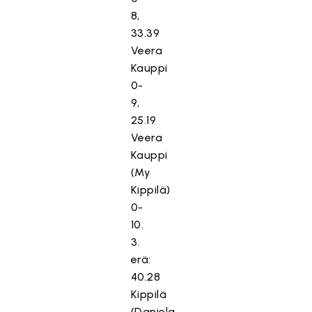
8,
33.39
Veera
Kauppi
0-
9,
25.19
Veera
Kauppi
(My
Kippilä)
0-
10.
3.
erä:
40.28
Kippilä
(Daniela