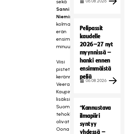
06.08.2026
sekä
Sanni
Nieminen
kolmannen
Pelipassit
erän
kaudelle
ensimmäisellä
2026–27 nyt
minuutilla.
myynnissä –
hanki ennen
Viisi
ensimmäistä
pistettä
peliä
keränneen
06.08.2026
Veera
Kaupin
lisäksi
Suomen
“Kannustava
tehokkaimpia
ilmapiiri
olivat
syntyy
Oona
yhdessä –