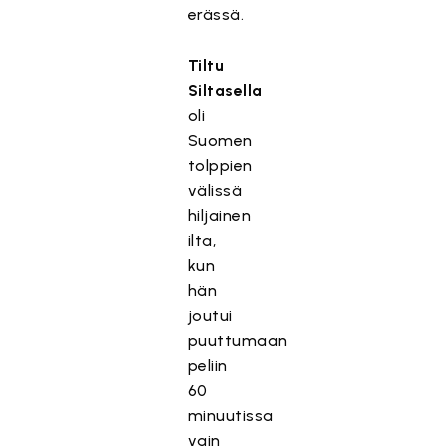
erässä.
Tiltu
Siltasella
oli
Suomen
tolppien
välissä
hiljainen
ilta,
kun
hän
joutui
puuttumaan
peliin
60
minuutissa
vain