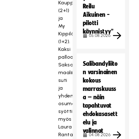
Kauppi
Reilu
(2+1)
Aikuinen -
ja
pilotti
My
käynnistyy”
Kippilä
05.08.2026
(1+2).
Kaksi
palloa
Salibandyliito
Saksan
n varsinainen
maaliin
kokous
suti
ja
marraskuuss
yhden
a – näin
osuman
tapahtuvat
syötti
ehdokasasett
myös
elu ja
Laura
valinnat
Rantanen,
04.08.2026