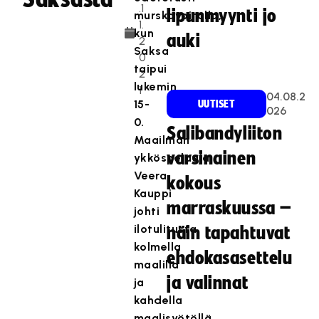
.1
lipunmyynti jo
murskavoitolla,
1.
kun
auki
2
Saksa
0
taipui
2
lukemin
1
04.08.2
15-
UUTISET
026
0.
Salibandyliiton
Maailman
varsinainen
ykköspelaaja
Veera
kokous
Kauppi
marraskuussa –
johti
ilotulitusta
näin tapahtuvat
kolmella
ehdokasasettelu
maalilla
ja valinnat
ja
kahdella
maalisyötöllä.