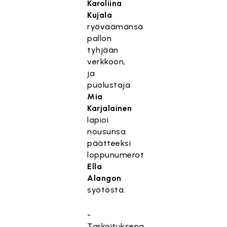
Karoliina
Kujala
ryöväämänsä
pallon
tyhjään
verkkoon,
ja
puolustaja
Mia
Karjalainen
lapioi
nousunsa
päätteeksi
loppunumerot
Ella
Alangon
syötöstä.
-
Tarkoituksena