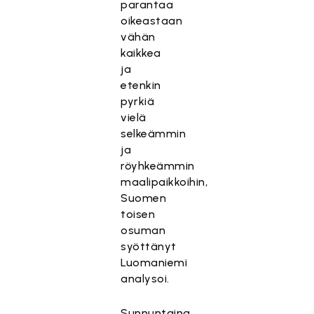
parantaa
oikeastaan
vähän
kaikkea
ja
etenkin
pyrkiä
vielä
selkeämmin
ja
röyhkeämmin
maalipaikkoihin,
Suomen
toisen
osuman
syöttänyt
Luomaniemi
analysoi.
Sunnuntaina