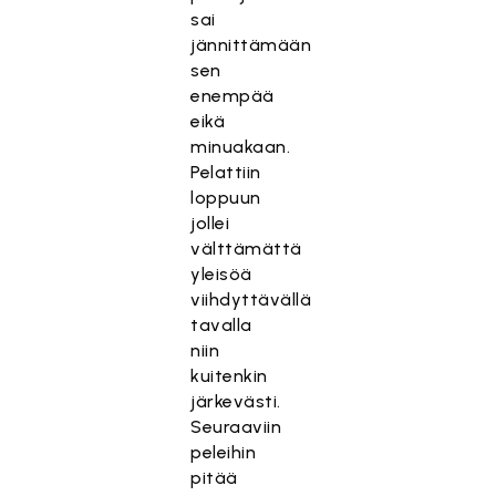
sai
jännittämään
sen
enempää
eikä
minuakaan.
Pelattiin
loppuun
jollei
välttämättä
yleisöä
viihdyttävällä
tavalla
niin
kuitenkin
järkevästi.
Seuraaviin
peleihin
pitää