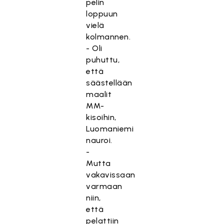
pelin
loppuun
vielä
kolmannen.
- Oli
puhuttu,
että
säästellään
maalit
MM-
kisoihin,
Luomaniemi
nauroi.
-
Mutta
vakavissaan
varmaan
niin,
että
pelattiin