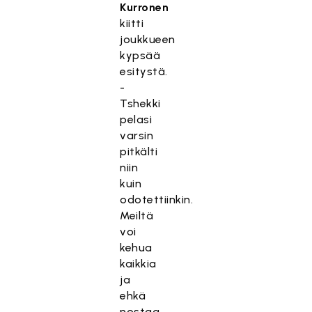
Kurronen
kiitti
joukkueen
kypsää
esitystä.
-
Tshekki
pelasi
varsin
pitkälti
niin
kuin
odotettiinkin.
Meiltä
voi
kehua
kaikkia
ja
ehkä
nostaa