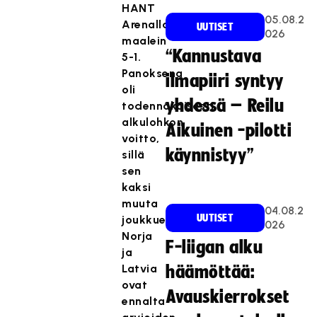
HANT
05.08.2
Arenalla
UUTISET
026
maalein
“Kannustava
5-1.
Panoksena
ilmapiiri syntyy
oli
yhdessä – Reilu
todennäköisesti
alkulohkon
Aikuinen -pilotti
voitto,
käynnistyy”
sillä
sen
kaksi
muuta
04.08.2
UUTISET
joukkuetta
026
Norja
F-liigan alku
ja
Latvia
häämöttää:
ovat
Avauskierrokset
ennalta