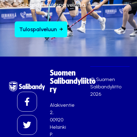
Salibandyn tulospalvelussa.
Tulospalveluun
Suomen
© Suomen
Salibandyliitto
Salibandyliitto
ry
2026
Alakiventie
2,
00920
Helsinki
P.