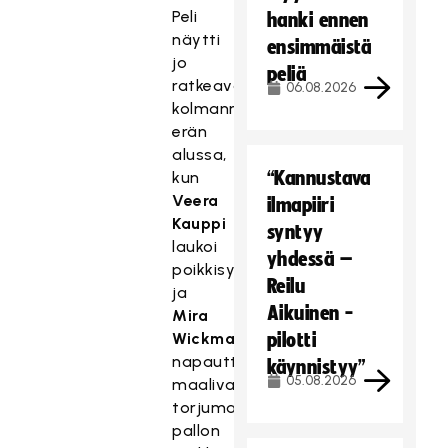
Peli
hanki ennen
näytti
ensimmäistä
jo
peliä
ratkeavan
06.08.2026
kolmannen
erän
alussa,
“Kannustava
kun
Veera
ilmapiiri
Kauppi
syntyy
laukoi
yhdessä –
poikkisyötöstä
Reilu
ja
Aikuinen -
Mira
Wickman
pilotti
napautti
käynnistyy”
05.08.2026
maalivahdin
torjuman
pallon