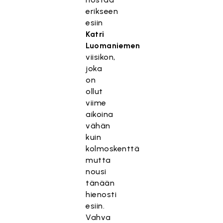
erikseen
esiin
Katri
Luomaniemen
viisikon,
joka
on
ollut
viime
aikoina
vähän
kuin
kolmoskenttä
mutta
nousi
tänään
hienosti
esiin.
Vahva