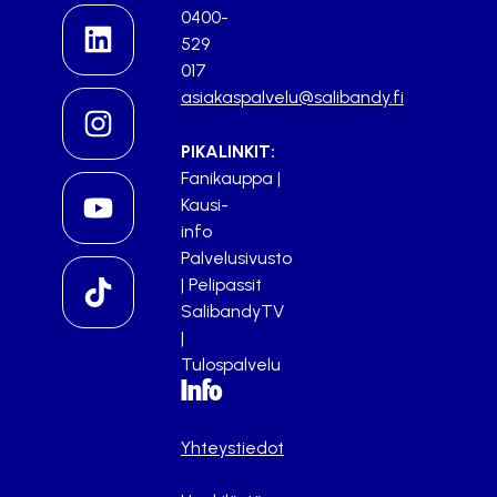
0400-
529
017
asiakaspalvelu@salibandy.fi
PIKALINKIT:
Fanikauppa
|
Kausi-
info
Palvelusivusto
|
Pelipassit
SalibandyTV
|
Tulospalvelu
Info
Yhteystiedot