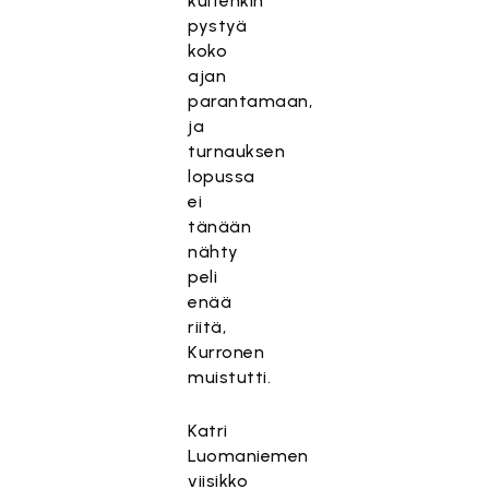
kuitenkin
pystyä
koko
ajan
parantamaan,
ja
turnauksen
lopussa
ei
tänään
nähty
peli
enää
riitä,
Kurronen
muistutti.
Katri
Luomaniemen
viisikko