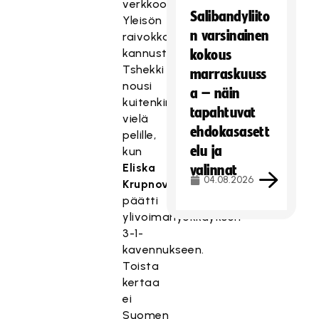
verkkoon.
Salibandyliito
Yleisön
n varsinainen
raivokkaasti
kannustama
kokous
Tshekki
marraskuuss
nousi
a – näin
kuitenkin
tapahtuvat
vielä
ehdokasasett
pelille,
elu ja
kun
Eliska
valinnat
04.08.2026
Krupnova
päätti
ylivoimahyökkäyksen
3-1-
kavennukseen.
Toista
kertaa
ei
Suomen