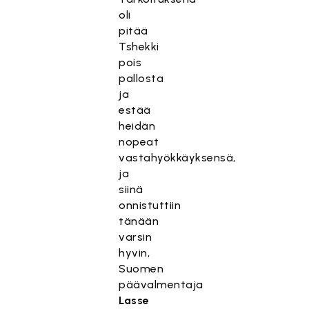
oli
pitää
Tshekki
pois
pallosta
ja
estää
heidän
nopeat
vastahyökkäyksensä,
ja
siinä
onnistuttiin
tänään
varsin
hyvin,
Suomen
päävalmentaja
Lasse