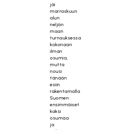
jäi
marraskuun
alun
neljän
maan
turnauksessa
kokonaan
ilman
osumia,
mutta
nousi
tänään
esiin
rakentamalla
Suomen
ensimmäiset
kaksi
osumaa
ja