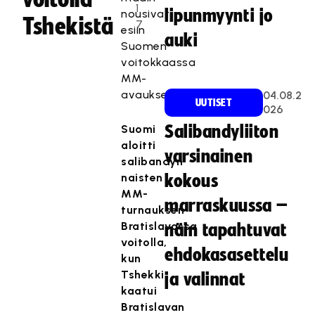
1
lipunmyynti jo
nousivat
Tshekistä
7
esiin
auki
Suomen
voitokkaassa
MM-
avauksessa.
04.08.2
UUTISET
026
Suomi
Salibandyliiton
aloitti
varsinainen
salibandyn
naisten
kokous
MM-
marraskuussa –
turnauksen
Bratislavassa
näin tapahtuvat
voitolla,
ehdokasasettelu
kun
Tshekki
ja valinnat
kaatui
Bratislavan