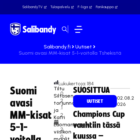
SalibandyTV
Tulospalvelu
F-liiga
Fanikauppa
Salibandy.fi
Uutiset
Suomi avasi MM-kisat 5-1-voitolla Tshekistä
Lukukertoja:
184
Suomi
Tiltu
SUOSITTUA
0
Siltasen
02.08.2
avasi
2
UUTISET
torjunnat
026
.1
ja
MM-kisat
Champions Cup
2
Katri
.
vauhtiin tässä
Luomaniemen
5-1-
2
viisikon
kuussa –
0
voitolla
maalit