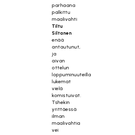
parhaana
palkittu
maalivahti
Tiltu
Siltanen
enää
antautunut,
ja
aivan
ottelun
loppuminuuteilla
lukemat
vielä
komistuivat.
Tshekin
yrittäessä
ilman
maalivahtia
vei