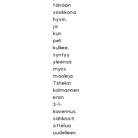
tänään
viisikkona
hyvin,
ja
kun
peli
kulkee,
syntyy
yleensä
myös
maaleja.
Tshekin
kolmannen
erän
3-1-
kavennus
sähköisti
ottelua
uudelleen