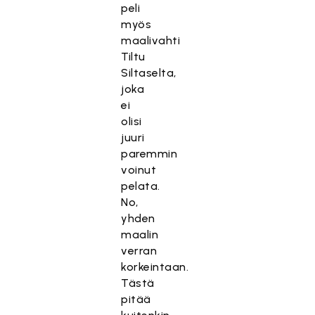
peli
myös
maalivahti
Tiltu
Siltaselta,
joka
ei
olisi
juuri
paremmin
voinut
pelata.
No,
yhden
maalin
verran
korkeintaan.
Tästä
pitää