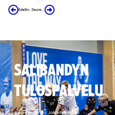
Edellinen
Seuraava
SALIBANDYN
TULOSPALVELU
Jokainen ottelu. Jokainen maali.