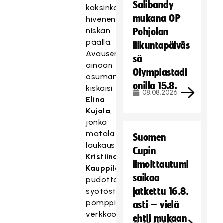
Salibandy
kaksinkamppailuissa
mukana OP
hivenen
niskan
Pohjolan
päällä.
liikuntapäiväs
Avauserän
sä
ainoan
Olympiastadi
osuman
onilla 15.8.
kiskaisi
08.08.2026
Elina
Kujala
,
jonka
matala
Suomen
laukaus
Cupin
Kristiina
ilmoittautumi
Kauppilan
saikaa
pudottamasta
jatkettu 16.8.
syötöstä
pomppi
asti – vielä
verkkoon.
ehtii mukaan