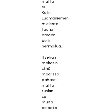
mutta
ei
Katri
Luomaniemen
mielestä
tuonut
omaan
peliin
hermoilua.
-
Itsehän
mokasin
siinä
maalissa
pahasti,
mutta
tuskin
se
muita
pelaajia