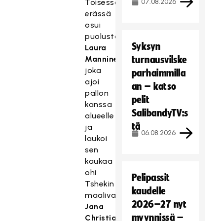
Toisessa
07.08.2026
erässä
osui
puolustaja
Syksyn
Laura
Manninen
,
turnausvilske
joka
parhaimmilla
ajoi
an – katso
pallon
pelit
kanssa
SalibandyTV:s
alueelle
tä
ja
06.08.2026
laukoi
sen
kaukaa
ohi
Pelipassit
Tshekin
kaudelle
maalivahti
2026–27 nyt
Jana
myynnissä –
Christianovan
.