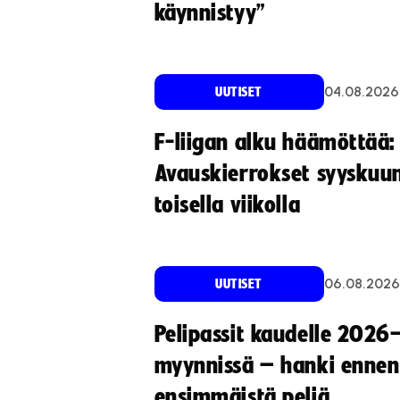
käynnistyy”
04.08.2026
UUTISET
F-liigan alku häämöttää:
Avauskierrokset syyskuu
toisella viikolla
06.08.2026
UUTISET
Pelipassit kaudelle 2026
myynnissä – hanki ennen
ensimmäistä peliä