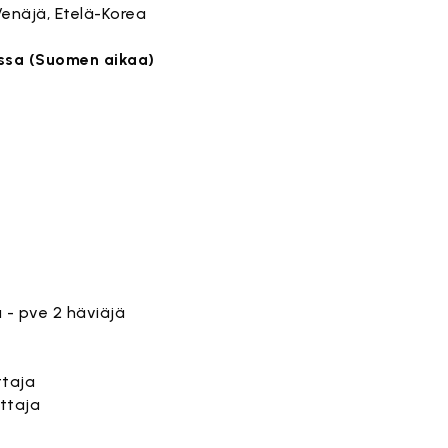
 Venäjä, Etelä-Korea
assa (Suomen aikaa)
B1
 A5
jä - pve 2 häviäjä
ittaja
ittaja