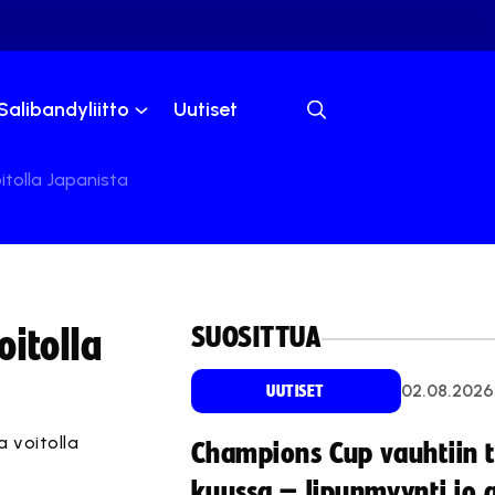
Salibandyliitto
Uutiset
itolla Japanista
SUOSITTUA
itolla
02.08.2026
UUTISET
 voitolla
Champions Cup vauhtiin 
kuussa – lipunmyynti jo 