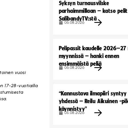
Syksyn turnausvilske
parhaimmillaan – katso pelit
SalibandyTV:stä
06.08.2026
Pelipassit kaudelle 2026–27
myynnissä – hanki ennen
ensimmäistä peliä
06.08.2026
 toinen vuosi
n 17-28-vuotiailla
listumisesta
“Kannustava ilmapiiri syntyy
ssa.
yhdessä – Reilu Aikuinen -pil
käynnistyy”
05.08.2026