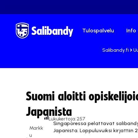
Tulospalvelu
Info
Salibandy.fi
U
Suomi aloitti opiskeli
Japanista
Lukukertoja:
257
Singaporessa pelattavat saliband
Markk
Japanista. Loppuluvuiksi kirjattiin 22
u