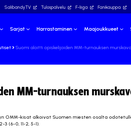
SalibandyTV
Tulospalvelu
F-liiga
Fanikauppa
Sarjat
Harrastaminen
Maajoukkueet
utiset
Suomi aloitti opiskelijoiden MM-turnauksen murskavo
joiden MM-turnauksen murskavo
yn OMM-kisat alkoivat Suomen miesten osalta odotetulla
-3 (6-0, 11-2, 5-1).