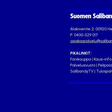
Suomen Saliband
Alakiventie 2, 00920 He
P. 0400-529 017
asiakaspalvelu@saliban
PIKALINKIT:
Fanikauppa
|
Kausi-info
Palvelusivusto
|
Pelipass
SalibandyTV
|
Tulospal