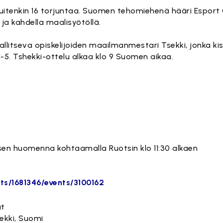
 kuitenkin 16 torjuntaa. Suomen tehomiehenä hääri Esport 
a ja kahdella maalisyötöllä.
litseva opiskelijoiden maailmanmestari Tsekki, jonka kisa
 1-5. Tshekki-ottelu alkaa klo 9 Suomen aikaa.
en huomenna kohtaamalla Ruotsin klo 11:30 alkaen
ts/1681346/events/3100162
at
hekki, Suomi