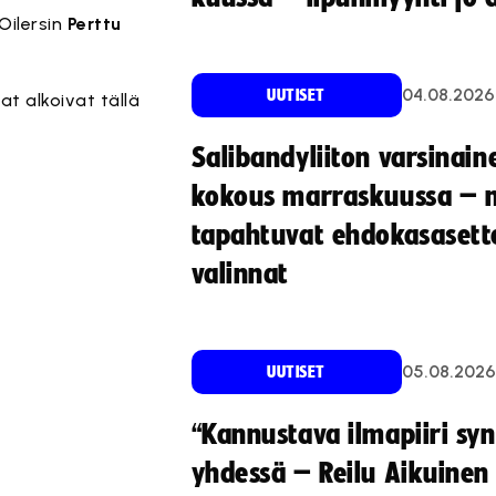
Oilersin
Perttu
04.08.2026
UUTISET
t alkoivat tällä
Salibandyliiton varsinain
kokous marraskuussa – 
tapahtuvat ehdokasasette
valinnat
05.08.2026
UUTISET
“Kannustava ilmapiiri sy
yhdessä – Reilu Aikuinen 