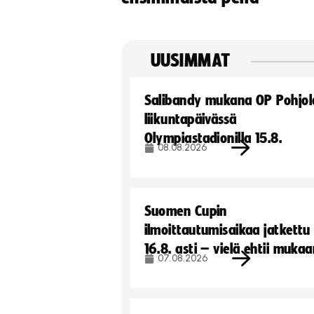
UUSIMMAT
Salibandy mukana OP Pohjol
liikuntapäivässä
Olympiastadionilla 15.8.
08.08.2026
Suomen Cupin
ilmoittautumisaikaa jatkettu
16.8. asti – vielä ehtii muka
07.08.2026