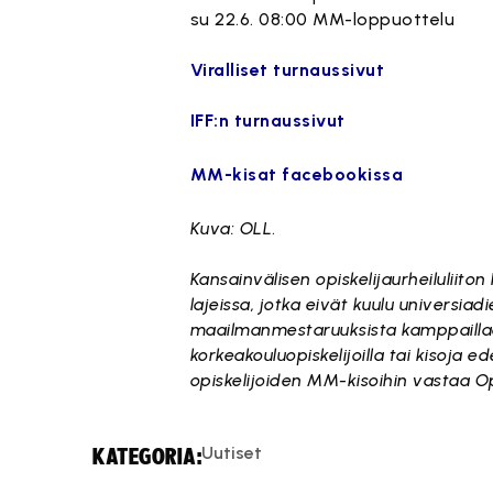
su 22.6. 08:00 MM-loppuottelu
Viralliset turnaussivut
IFF:n turnaussivut
MM-kisat facebookissa
Kuva: OLL
.
Kansainvälisen opiskelijaurheiluliiton
lajeissa, jotka eivät kuulu universia
maailmanmestaruuksista kamppaillaan 
korkeakouluopiskelijoilla tai kisoja 
opiskelijoiden MM-kisoihin vastaa Opi
Uutiset
KATEGORIA: