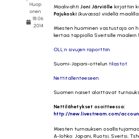
Huop
Maalivahti
Joni Järviölle
kirjattiin
onen
Pajukoski
(kuvassa)
viidellä maalill
18.06
.2014
Miesten huominen vastustaja on hal
kertaa tappiolla Sveitsille maalein
OLL:n sivujen raporttiin.
Suomi-Japani-ottelun
tilastot.
Nettitallenteeseen.
Suomen naiset aloittavat turnauks
Nettilähetykset osoitteessa:
http://new.livestream.com/accoun
Miesten turnauksen osallistujama
A-lohko: Japani, Ruotsi, Sveitsi, Ts