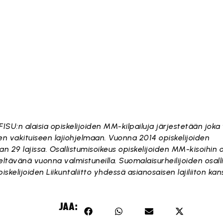
 FISU:n alaisia opiskelijoiden MM-kilpailuja järjestetään joka
dien vakituiseen lajiohjelmaan. Vuonna 2014 opiskelijoiden
29 lajissa. Osallistumisoikeus opiskelijoiden MM-kisoihin o
edeltävänä vuonna valmistuneilla. Suomalaisurheilijoiden osal
skelijoiden Liikuntaliitto yhdessä asianosaisen lajiliiton kan
JAA: