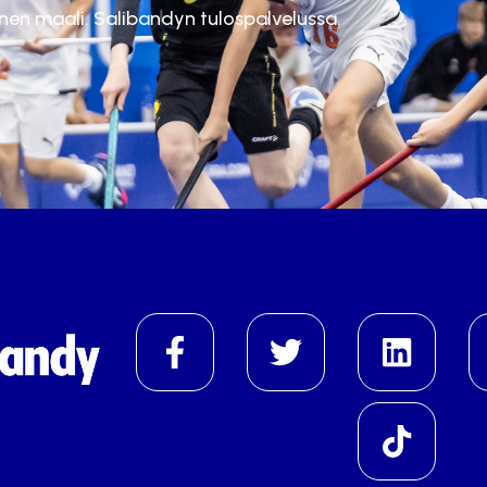
inen maali. Salibandyn tulospalvelussa.