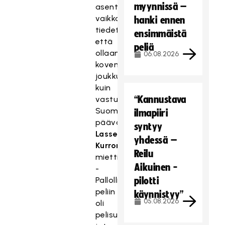
myynnissä –
asenteella,
vaikka
hanki ennen
tiedettiin,
ensimmäistä
että
peliä
ollaan
06.08.2026
kovempi
joukkue
kuin
“Kannustava
vastustaja,
Suomen
ilmapiiri
päävalmentaja
syntyy
Lasse
yhdessä –
Kurronen
Reilu
mietti.
Aikuinen -
-
Pallolliseen
pilotti
peliin
käynnistyy”
05.08.2026
oli
pelisuunnitelma,