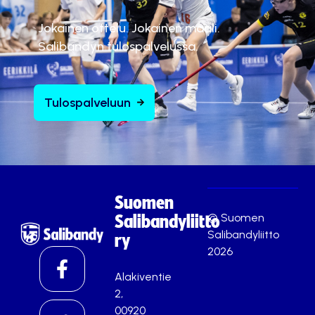
Jokainen ottelu. Jokainen maali.
Salibandyn tulospalvelussa.
Tulospalveluun
Suomen
© Suomen
Salibandyliitto
Salibandyliitto
ry
2026
Alakiventie
2,
00920