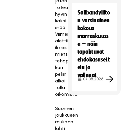
joten
toteutettiinkin
Salibandyliito
hyvin
n varsinainen
kaksi
erää.
kokous
Viimeisessä
marraskuuss
alettiin
a – näin
ilmeisesti
tapahtuvat
miettiä
ehdokasasett
tehopisteitä,
elu ja
kun
peliin
valinnat
04.08.2026
alkoi
tulla
oikomista.
Suomen
joukkueen
mukaan
lähti