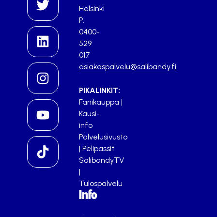
Helsinki
P.
0400-
529
017
asiakaspalvelu@salibandy.fi
PIKALINKIT:
Fanikauppa
|
Kausi-
info
Palvelusivusto
|
Pelipassit
SalibandyTV
|
Tulospalvelu
Info