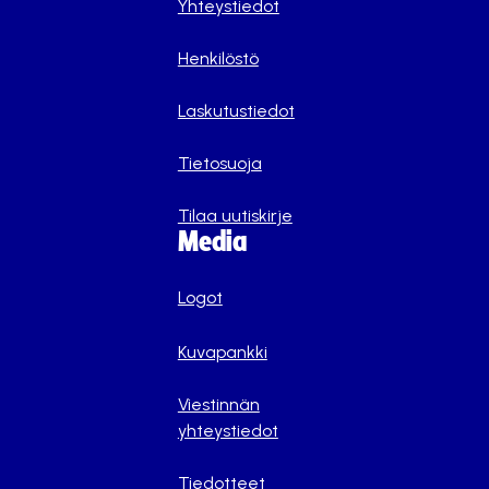
Yhteystiedot
Henkilöstö
Laskutustiedot
Tietosuoja
Tilaa uutiskirje
Media
Logot
Kuvapankki
Viestinnän
yhteystiedot
Tiedotteet