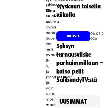
juhlineen
syyskuun toisella
Elina
viikolla
Kujalan
osuma
avasi
hanat.
06.08.2
UUTISET
Suomi
026
vei
Syksyn
heti
turnausvilske
avauserän
8-
parhaimmillaan –
0,
katso pelit
ja
jännitettävää
SalibandyTV:stä
jäi
vain
siinä,
montako
UUSIMMAT
maalia