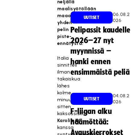
neljällä
maalisyötöllään
06.08.2
maaotteluiden
UUTISET
026
yhden
Pelipassit kaudelle
pelin
piste-
2026–27 nyt
ennätystä.
myynnissä –
Italia
hanki ennen
sinnitteli
ensimmäistä peliä
ilman
takaiskua
lähes
kolme
04.08.2
UUTISET
minuuttia,
026
sitten
F-liigan alku
kaksossisko
Karoliinan
häämöttää:
kanssa
Avauskierrokset
syntymäpäiväänsä