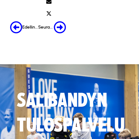
Edellinen
Seuraava
SALIBANDYN
TULOSPALVELU