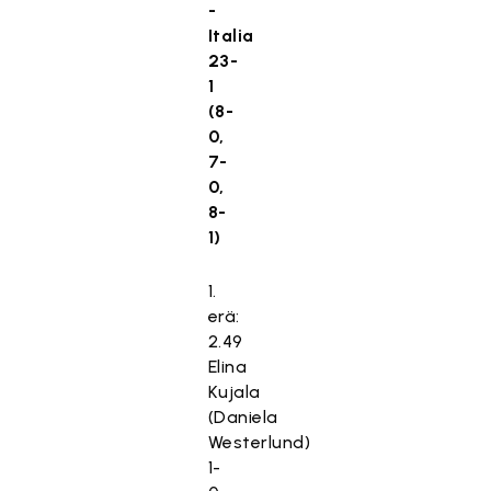
-
Italia
23-
1
(8-
0,
7-
0,
8-
1)
1.
erä:
2.49
Elina
Kujala
(Daniela
Westerlund)
1-