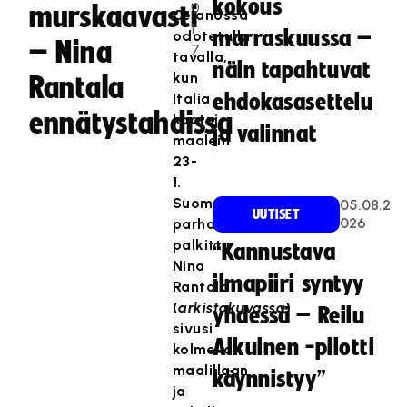
kokous
0
murskaavasti
Celanossa
1
marraskuussa –
odotetulla
– Nina
7
tavalla,
näin tapahtuvat
kun
Rantala
Italia
ehdokasasettelu
ennätystahdissa
kaatui
ja valinnat
maalein
23-
1.
Suomen
05.08.2
UUTISET
026
parhaana
palkittu
“Kannustava
Nina
ilmapiiri syntyy
Rantala
(
arkistokuvassa
)
yhdessä – Reilu
sivusi
Aikuinen -pilotti
kolmella
maalillaan
käynnistyy”
ja