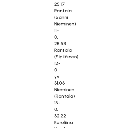
25.17
Rantala
(Sanni
Nieminen)
11-
0,
28.58
Rantala
(Sipiläinen)
12-
0
yv,
31.06
Nieminen
(Rantala)
13-
0,
32.22
Karoliina