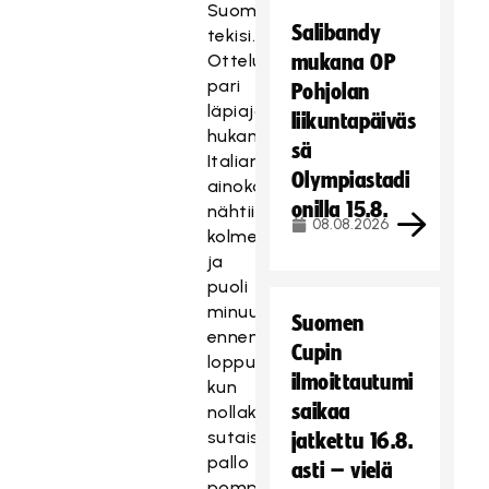
Suomi
Salibandy
tekisi.
Ottelussa
mukana OP
pari
Pohjolan
läpiajoakin
liikuntapäiväs
hukanneen
sä
Italian
Olympiastadi
ainokainen
onilla 15.8.
nähtiin
08.08.2026
kolme
ja
puoli
minuuttia
Suomen
ennen
Cupin
loppua,
ilmoittautumi
kun
saikaa
nollakulmasta
sutaistu
jatkettu 16.8.
pallo
asti – vielä
pomppi