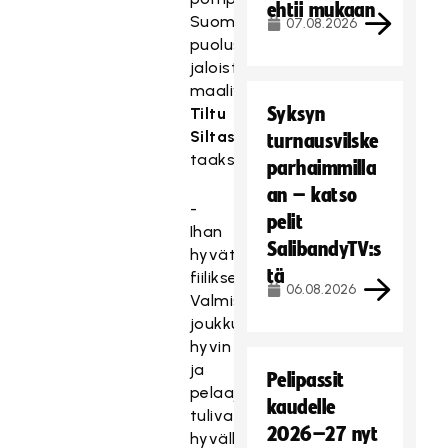
ehtii mukaan
Suomen
07.08.2026
puolustajan
jaloista
maalivahti
Syksyn
Tiltu
Siltasen
turnausvilske
taakse.
parhaimmilla
an – katso
-
pelit
Ihan
SalibandyTV:s
hyvät
tä
fiilikset.
06.08.2026
Valmistettiin
joukkue
hyvin
ja
Pelipassit
pelaajat
kaudelle
tulivat
2026–27 nyt
hyvällä