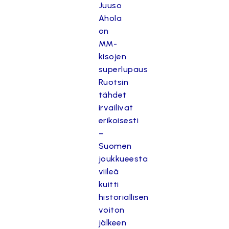
Juuso
Ahola
on
MM-
kisojen
superlupaus
Ruotsin
tähdet
irvailivat
erikoisesti
–
Suomen
joukkueesta
viileä
kuitti
historiallisen
voiton
jälkeen