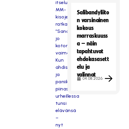
itseluottamusta
MM-
Salibandyliito
kisojen
n varsinainen
ratkaisupeleihin:
kokous
”Sanoin
marraskuuss
jo
a – näin
kotona
tapahtuvat
vaimolle”
ehdokasasett
Kun
elu ja
ahdistus
valinnat
ja
04.08.2026
paniikkihäiriö
piinasivat,
urheillessa
tunsi
elävänsä
–
nyt