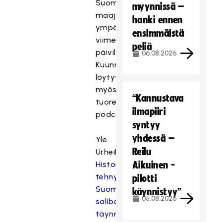
Suomen
myynnissä –
maajoukkueen
hanki ennen
ympäriltä
ensimmäistä
viime
peliä
päiviltä.
06.08.2026
Kuunneltavaksi
löytyy
myös
“Kannustava
tuoreita
ilmapiiri
podcasteja.
syntyy
yhdessä –
Yle
Reilu
Urheilu
Historiaa
Aikuinen -
tehnyt
pilotti
Suomen
käynnistyy”
05.08.2026
salibandyjoukkue
täynnä