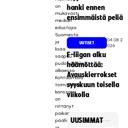
on
hanki ennen
mukavasti
ensimmäistä peliä
median
edustajia
Suomesta
04.08.2
ja
UUTISET
026
lisää
F-liigan alku
saapuu
pudotuspelien
häämöttää:
alkaessa.
Avauskierrokset
Kohtaamisia
syyskuun toisella
toimittajien
kanssa
viikolla
on
riittänyt
paikan
UUSIMMAT
päällä
ja