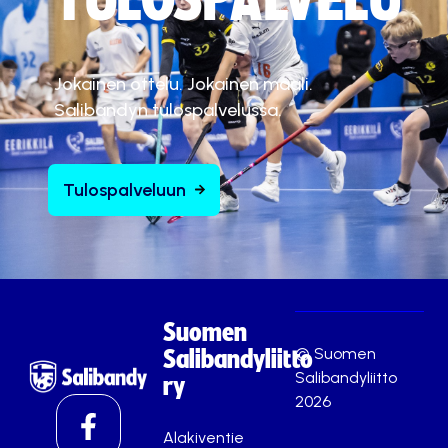
TULOSPALVELU
Jokainen ottelu. Jokainen maali.
Salibandyn tulospalvelussa.
Tulospalveluun
Suomen
© Suomen
Salibandyliitto
Salibandyliitto
ry
2026
Alakiventie