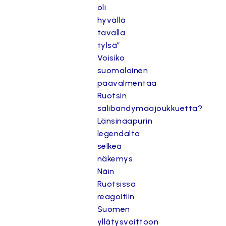
oli
hyvällä
tavalla
tylsä”
Voisiko
suomalainen
päävalmentaa
Ruotsin
salibandymaajoukkuetta?
Länsinaapurin
legendalta
selkeä
näkemys
Näin
Ruotsissa
reagoitiin
Suomen
yllätysvoittoon