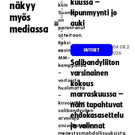
kuussa –
3
näkyy
kuin
.1
lipunmyynti jo
Suomi
myös
2
on
auki
.
mediassa
parantanut
2
otteitaan.
0
Kaksi
2
04.08.2
ensimmäistä
UUTISET
4
026
MM-
Salibandyliiton
kamppailua
varsinainen
–
voitoista
kokous
huolimatta
marraskuussa –
–
kirvoittivat
näin tapahtuvat
salibandyväen
ehdokasasettelu
arvailuja
ja valinnat
sinivalkoisten
menestysmahdollisuuksista,