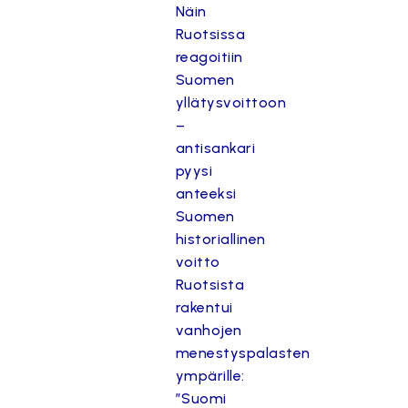
Näin
Ruotsissa
reagoitiin
Suomen
yllätysvoittoon
–
antisankari
pyysi
anteeksi
Suomen
historiallinen
voitto
Ruotsista
rakentui
vanhojen
menestyspalasten
ympärille:
”Suomi