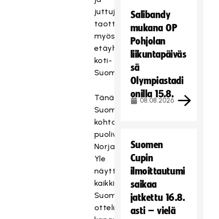
juttuja
Salibandy
taottu
mukana OP
myös
Pohjolan
etäyhteyksin
liikuntapäiväs
koti-
sä
Suomesta.
Olympiastadi
onilla 15.8.
Tänään
08.08.2026
Suomi
kohtaa
puolivälieräottelussaan
Suomen
Norjan.
Cupin
Yle
ilmoittautumi
näyttää
kaikki
saikaa
Suomen
jatkettu 16.8.
ottelut
asti – vielä