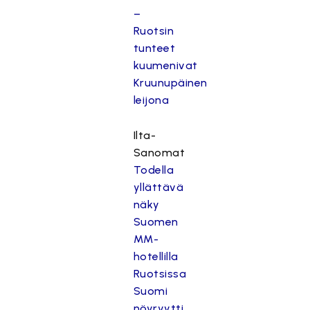
–
Ruotsin
tunteet
kuumenivat
Kruunupäinen
leijona
Ilta-
Sanomat
Todella
yllättävä
näky
Suomen
MM-
hotellilla
Ruotsissa
Suomi
nöyryytti