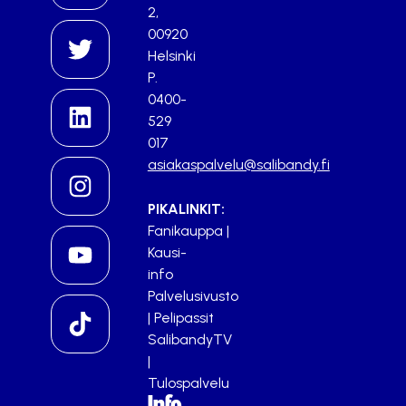
2,
00920
Helsinki
P.
0400-
529
017
asiakaspalvelu@salibandy.fi
PIKALINKIT:
Fanikauppa
|
Kausi-
info
Palvelusivusto
|
Pelipassit
SalibandyTV
|
Tulospalvelu
Info