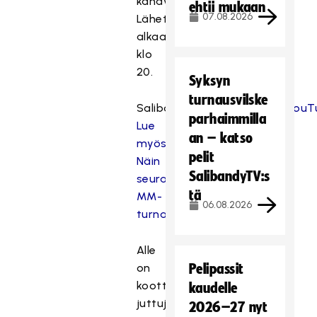
kanavillaan.
ehtii mukaan
07.08.2026
Lähetys
alkaa
klo
20.
Syksyn
turnausvilske
Salibandyliitto:
Instagram
,
YouT
parhaimmilla
Lue
an – katso
myös:
pelit
Näin
SalibandyTV:s
seuraat
tä
MM-
06.08.2026
turnausta
Alle
on
Pelipassit
koottu
kaudelle
juttuja
2026–27 nyt