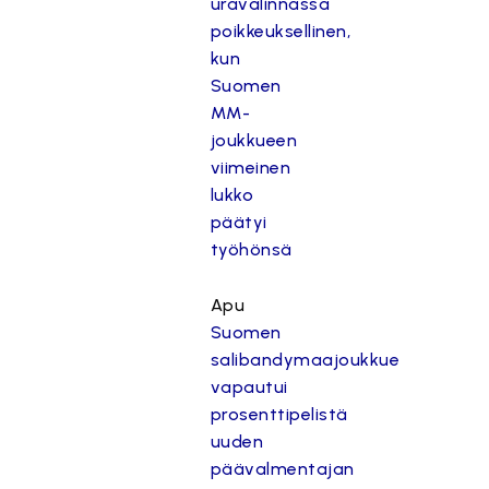
uravalinnassa
poikkeuksellinen,
kun
Suomen
MM-
joukkueen
viimeinen
lukko
päätyi
työhönsä
Apu
Suomen
salibandymaajoukkue
vapautui
prosenttipelistä
uuden
päävalmentajan