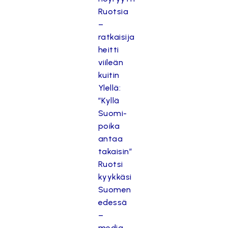
Ruotsia
–
ratkaisija
heitti
viileän
kuitin
Ylellä:
”Kyllä
Suomi-
poika
antaa
takaisin”
Ruotsi
kyykkäsi
Suomen
edessä
–
media