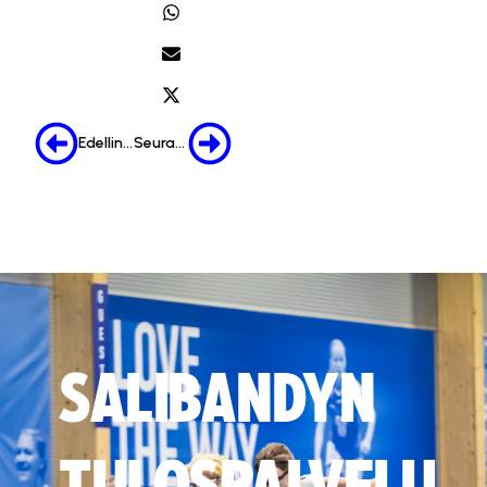
Edellinen
Seuraava
SALIBANDYN