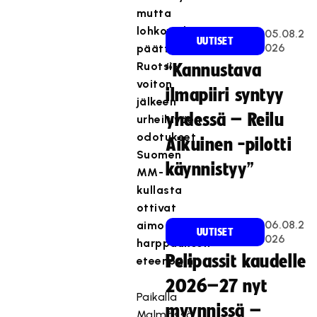
mutta
lohkovaiheen
05.08.2
UUTISET
026
päättäneen
Ruotsi-
“Kannustava
voiton
ilmapiiri syntyy
jälkeen
yhdessä – Reilu
urheiluväen
odotukset
Aikuinen -pilotti
Suomen
käynnistyy”
MM-
kullasta
ottivat
06.08.2
aimo
UUTISET
026
harppauksen
Pelipassit kaudelle
eteenpäin.
2026–27 nyt
Paikalla
myynnissä –
Malmössä