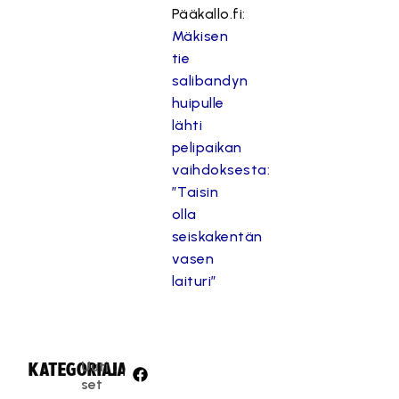
Pääkallo.fi:
Mäkisen
tie
salibandyn
huipulle
lähti
pelipaikan
vaihdoksesta:
”Taisin
olla
seiskakentän
vasen
laituri”
Uuti
KATEGORIA:
JAA:
set