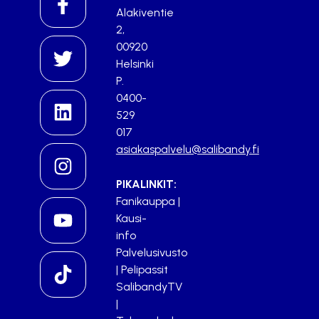
Alakiventie
2,
00920
Helsinki
P.
0400-
529
017
asiakaspalvelu@salibandy.fi
PIKALINKIT:
Fanikauppa
|
Kausi-
info
Palvelusivusto
|
Pelipassit
SalibandyTV
|