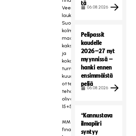
finaalissa
tä
06.08.2026
Veera
laukoi
Suomen
kolmesta
Pelipassit
maalista
kaudelle
kaksi,
2026–27 nyt
ja
myynnissä –
koko
hanki ennen
turnauksen
ensimmäistä
kuuden
peliä
ottelun
06.08.2026
tehot
olivat
15+5=20.
“Kannustava
MM-
ilmapiiri
finaalin
syntyy