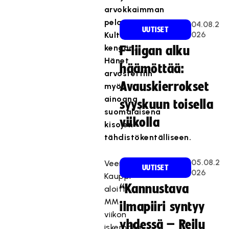
arvokkaimman
pelaajan
04.08.2
UUTISET
026
Kultaisen
kengän.
F-liigan alku
Hänet
häämöttää:
arvostettiin
Avauskierrokset
myös
ainoana
syyskuun toisella
suomalaisena
viikolla
kisojen
tähdistökentälliseen.
05.08.2
Veera
UUTISET
026
Kauppi
“Kannustava
aloitti
MM-
ilmapiiri syntyy
viikon
yhdessä – Reilu
iskemällä