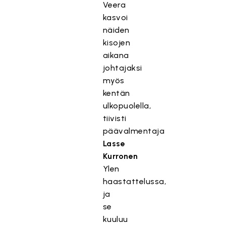
Veera
T
kasvoi
ä
näiden
m
kisojen
ä
aikana
s
johtajaksi
i
myös
s
kentän
ä
ulkopuolella,
l
tiivisti
t
päävalmentaja
ö
o
Lasse
n
Kurronen
e
Ylen
s
haastattelussa,
t
ja
e
se
t
kuuluu
t