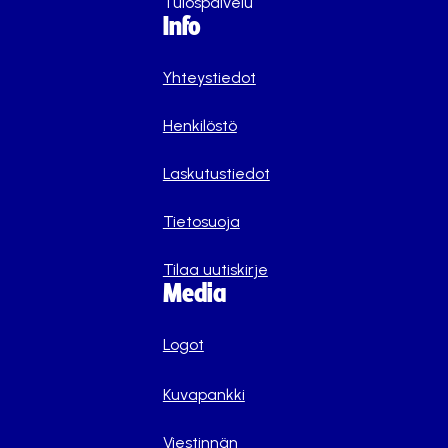
Tulospalvelu
Info
Yhteystiedot
Henkilöstö
Laskutustiedot
Tietosuoja
Tilaa uutiskirje
Media
Logot
Kuvapankki
Viestinnän