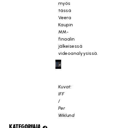
myös
y
tässä
,
Veera
k
Kaupin
o
MM-
s
k
finaalin
a
jälkeisessä
s
videoanalyysissä.
e
v
a
a
t
Kuvat:
ii
IFF
m
/
a
Per
r
Wiklund
k
k
Uuti
KATEGORIA:
JAA: