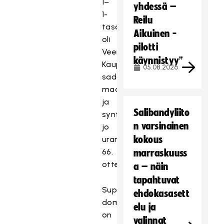
1–
yhdessä –
1-
Reilu
tasoitus
Aikuinen -
oli
pilotti
Veera
käynnistyy”
Kaupin
05.08.2026
sadas
maaottelumaali
ja
Salibandyliito
syntyi
n varsinainen
jo
kokous
uran
66.
marraskuuss
ottelussa.
a – näin
tapahtuvat
Superkaksosten
ehdokasasett
dominointi
elu ja
on
valinnat