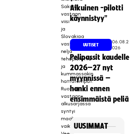
Saksaa
Aikuinen -pilotti
vastaan
käynnistyy”
viisi
ja
Slovakiaa
06.08.2
vastaan
UUTISET
026
neljä
Pelipassit kaudelle
tehopistettä
ja
2026–27 nyt
kummassakin
myynnissä –
hattutemput.
hanki ennen
Ruotsia
vastaan
ensimmäistä peliä
alkusarjassa
syntyi
maali,
UUSIMMAT
vaikka
Veera