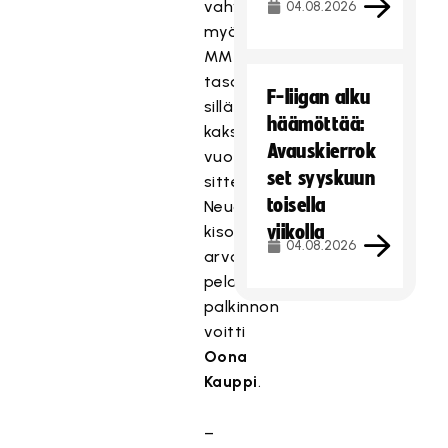
vahvistettu
04.08.2026
myös
MM-
tasolla,
F-liigan alku
sillä
häämöttää:
kaksi
Avauskierrok
vuotta
set syyskuun
sitten
toisella
Neuchatelissa
viikolla
kisojen
04.08.2026
arvokkaimman
pelaajan
palkinnon
voitti
Oona
Kauppi
.
–