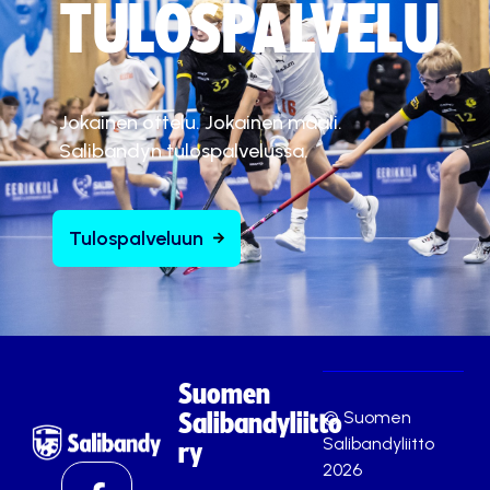
TULOSPALVELU
Jokainen ottelu. Jokainen maali.
Salibandyn tulospalvelussa.
Tulospalveluun
Suomen
© Suomen
Salibandyliitto
Salibandyliitto
ry
2026