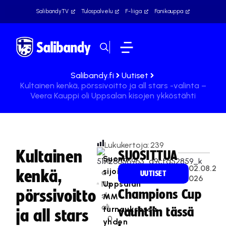
SalibandyTV
Tulospalvelu
F-liiga
Fanikauppa
Salibandy.fi
Uutiset
Kultainen kenkä, pörssivoitto ja all stars -valinta –
Veera Kauppi oli Uppsalan kisojen ykköstähti
Lukukertoja:
239
Kultainen
SUOSITTUA
Suomi
Te
02.08.2
sijoittui
kenkä,
a
UUTISET
026
Na
Uppsalan
pörssivoitto
Champions Cup
sk
MM-
ali
turnauksessa
vauhtiin tässä
ja all stars
0
yhden