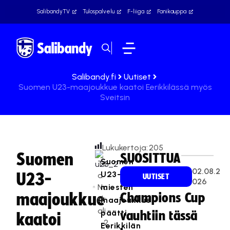
SalibandyTV
Tulospalvelu
F-liiga
Fanikauppa
Salibandy.fi
Uutiset
Suomen U23-maajoukkue kaatoi Eerikkilässä myös
Sveitsin
Lukukertoja:
205
Suomen
SUOSITTUA
Suomen
Te
02.08.2
U23-
U23-
a
UUTISET
026
Na
miesten
maajoukkue
Champions Cup
sk
maajoukkue
ali
päätti
vauhtiin tässä
kaatoi
2
Eerikkilän