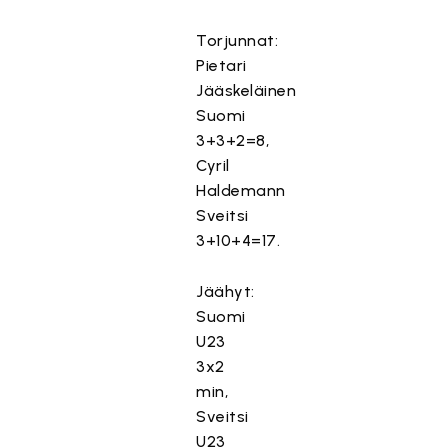
Torjunnat:
Pietari
Jääskeläinen
Suomi
3+3+2=8,
Cyril
Haldemann
Sveitsi
3+10+4=17.
Jäähyt:
Suomi
U23
3x2
min,
Sveitsi
U23