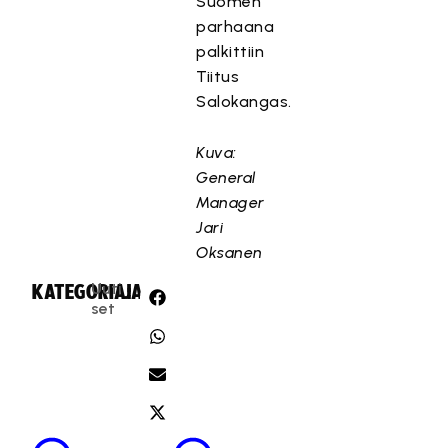
Suomen
parhaana
palkittiin
Tiitus
Salokangas.
Kuva:
General
Manager
Jari
Oksanen
Uuti
KATEGORIA:
JAA:
set