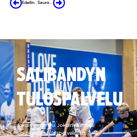
Edellinen
Seuraava
SALIBANDYN
TULOSPALVELU
Jokainen ottelu. Jokainen maali.
Salibandyn tulospalvelussa.