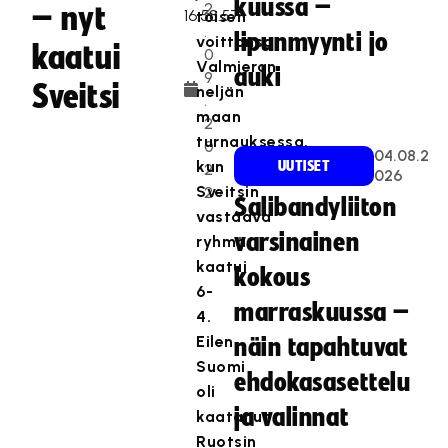
kuussa –
2
– nyt
toisen
.
lipunmyynti jo
voittonsa
kaatui
0
Valmieran
auki
9
Sveitsi
neljän
.
maan
2
turnauksessa,
0
04.08.2
kun
UUTISET
2
026
Sveitsin
2
Salibandyliiton
vastaava
varsinainen
ryhmä
kaatui
kokous
6-
marraskuussa –
4.
Eilen
näin tapahtuvat
Suomi
ehdokasasettelu
oli
ja valinnat
kaatanut
Ruotsin