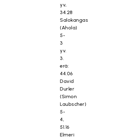
yv,
34.28
Salokangas
(Ahola)
5-
3
yv.
3.
erä:
44.06
David
Durler
(Simon
Laubscher)
5-
4,
51.16
Elmeri