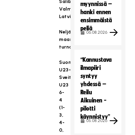
Salibandya,
myynnissä –
Valmiera,
hanki ennen
Latvia
ensimmäistä
peliä
Neljän
06.08.2026
maan
turnaus
“Kannustava
Suomi
ilmapiiri
U23–
syntyy
Sveitsi
yhdessä –
U23
Reilu
6-
4
Aikuinen -
(1-
pilotti
3,
käynnistyy”
05.08.2026
4-
0,