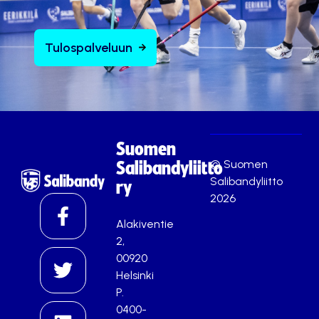
Tulospalveluun
Suomen
© Suomen
Salibandyliitto
Salibandyliitto
ry
2026
Alakiventie
2,
00920
Helsinki
P.
0400-