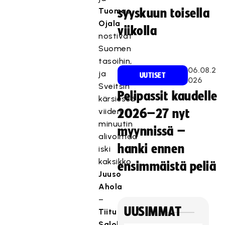
Tuomas
syyskuun toisella
Ojala
viikolla
nostivat
Suomen
tasoihin,
06.08.2
ja
UUTISET
026
Sveitsin
Pelipassit kaudelle
kärsiessä
viiden
2026–27 nyt
minuutin
myynnissä –
alivoimaa
hanki ennen
iski
kaksikko
ensimmäistä peliä
Juuso
Ahola
–
UUSIMMAT
Tiitus
Salokangas