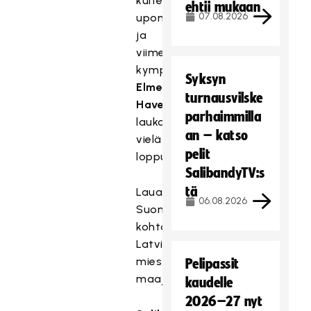
kuitenkaan
ehtii mukaan
07.08.2026
uponnut,
ja
viimeisellä
kympillä
Syksyn
Elmeri
turnausvilske
Haveri
parhaimmilla
laukoi
an – katso
vielä
pelit
loppunumerot.
SalibandyTV:s
tä
Lauantaina
06.08.2026
Suomi
kohtaa
Latvian
miesten
Pelipassit
maajoukkueen.
kaudelle
2026–27 nyt