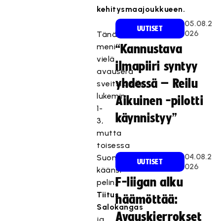
kehitysmaajoukkueen.
05.08.2
UUTISET
026
Tänään
meni
“Kannustava
vielä
ilmapiiri syntyy
avauserä
yhdessä – Reilu
sveitsiläisille
lukemin
Aikuinen -pilotti
1-
käynnistyy”
3,
mutta
toisessa
04.08.2
Suomi
UUTISET
026
käänsi
F-liigan alku
pelin.
Tiitus
häämöttää:
Salokangas
Avauskierrokset
ja