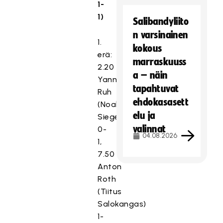
1-
1)
Salibandyliito
n varsinainen
1.
kokous
erä:
marraskuuss
2.20
a – näin
Yann
tapahtuvat
Ruh
ehdokasasett
(Noah
elu ja
Siegenthaler)
valinnat
0-
04.08.2026
1,
7.50
Anton
Roth
(Tiitus
Salokangas)
1-