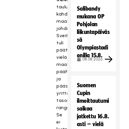
taululle
Salibandy
kahden
mukana OP
maalin
Pohjolan
johdon.
liikuntapäiväs
Sveitsi
sä
tuli
Olympiastadi
päätösjaksolla
onilla 15.8.
vielä
08.08.2026
maalin
päähän
ja
Suomen
pääsi
Cupin
yrittämään
tasoitusta
ilmoittautumi
rangaistuslaukauksesta.
saikaa
Se
jatkettu 16.8.
ei
asti – vielä