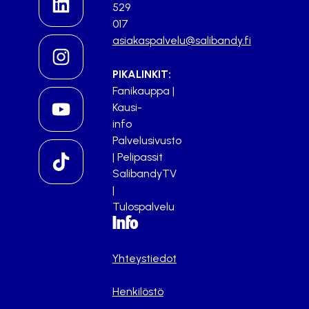
529
017
asiakaspalvelu@salibandy.fi
PIKALINKIT:
Fanikauppa
|
Kausi-
info
Palvelusivusto
|
Pelipassit
SalibandyTV
|
Tulospalvelu
Info
Yhteystiedot
Henkilöstö