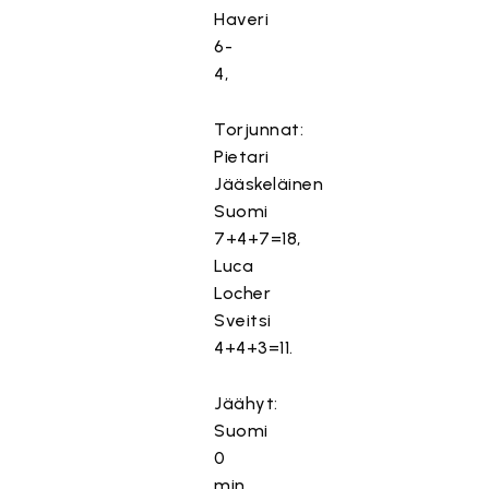
Haveri
6-
4,
Torjunnat:
Pietari
Jääskeläinen
Suomi
7+4+7=18,
Luca
Locher
Sveitsi
4+4+3=11.
Jäähyt:
Suomi
0
min,