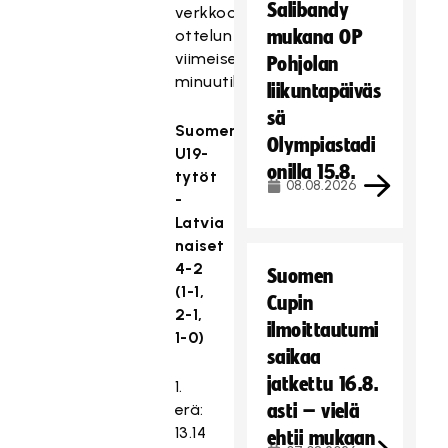
Salibandy
verkkoon
ottelun
mukana OP
viimeisellä
Pohjolan
minuutilla.
liikuntapäiväs
sä
Suomen
Olympiastadi
U19-
onilla 15.8.
tytöt
08.08.2026
-
Latvia
naiset
4-2
Suomen
(1-1,
Cupin
2-1,
ilmoittautumi
1-0)
saikaa
jatkettu 16.8.
1.
erä:
asti – vielä
13.14
ehtii mukaan