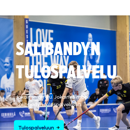
SALIBANDYN
TULOSPALVELU
Jokainen ottelu. Jokainen maali.
Salibandyn tulospalvelussa.
Tulospalveluun