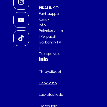
PIKALINKIT:
Fanikauppa
|
Kausi-
info
Palvelusivusto
|
Pelipassit
SalibandyTV
|
Tulospalvelu
Info
Yhteystiedot
Henkilöstö
Laskutustiedot
Tietosuoja