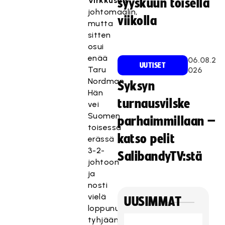
Virkkusen
syyskuun toisella
johtomaalin,
viikolla
mutta
sitten
osui
enää
06.08.2
UUTISET
Taru
026
Nordman.
Syksyn
Hän
turnausvilske
vei
Suomen
parhaimmillaan –
toisessa
katso pelit
erässä
3-2-
SalibandyTV:stä
johtoon
ja
nosti
vielä
UUSIMMAT
loppunumerot
tyhjään