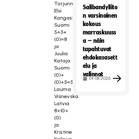
Torjunnat:
Salibandyliito
Elsi
n varsinainen
Kangasharju
kokous
Suomi
marraskuuss
5+3+
(0)=8
a – näin
ja
tapahtuvat
Juulia
ehdokasasett
Kataja
elu ja
Suomi
valinnat
(0)+
04.08.2026
(0)+5=5,
Lauma
Visnevska
Latvia
8+10+
(0)
ja
Kristine