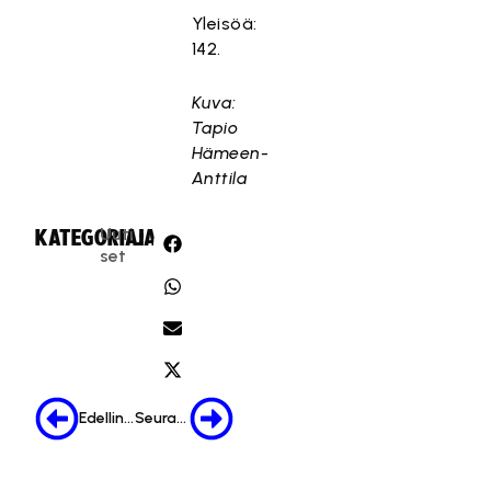
Yleisöä:
142.
Kuva:
Tapio
Hämeen-
Anttila
Uuti
KATEGORIA:
JAA:
set
Edellinen
Seuraava