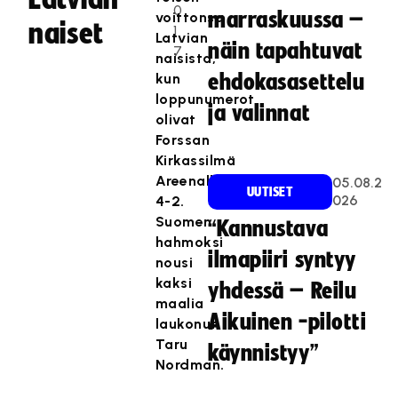
0
marraskuussa –
voittonsa
naiset
1
Latvian
näin tapahtuvat
7
naisista,
kun
ehdokasasettelu
loppunumerot
ja valinnat
olivat
Forssan
Kirkassilmä
Areenalla
05.08.2
UUTISET
026
4-2.
Suomen
“Kannustava
hahmoksi
ilmapiiri syntyy
nousi
kaksi
yhdessä – Reilu
maalia
Aikuinen -pilotti
laukonut
Taru
käynnistyy”
Nordman.