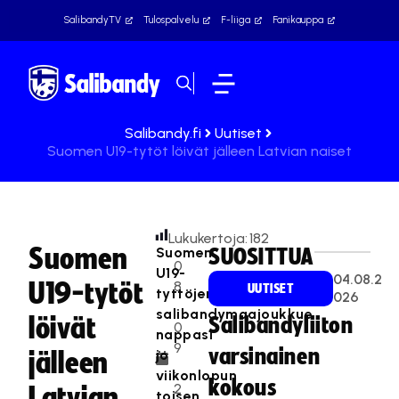
SalibandyTV
Tulospalvelu
F-liiga
Fanikauppa
Salibandy.fi
Uutiset
Suomen U19-tytöt löivät jälleen Latvian naiset
Lukukertoja:
182
Suomen
Suomen
SUOSITTUA
0
U19-
04.08.2
U19-tytöt
8
UUTISET
tyttöjen
026
.
salibandymaajoukkue
löivät
Salibandyliiton
0
nappasi
9
varsinainen
jo
jälleen
.
viikonlopun
kokous
2
Latvian
toisen