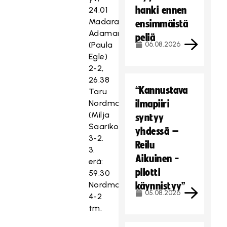
hanki ennen
24.01
Madara
ensimmäistä
Adamane
peliä
(Paula
06.08.2026
Egle)
2-2,
26.38
“Kannustava
Taru
Nordman
ilmapiiri
(Milja
syntyy
Saarikoski)
yhdessä –
3-2.
Reilu
3.
Aikuinen -
erä:
pilotti
59.30
Nordman
käynnistyy”
05.08.2026
4-2
tm.