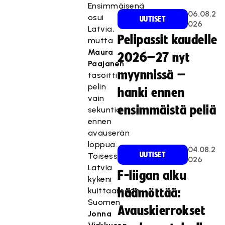
Ensimmäisenä
06.08.2
osui
UUTISET
026
Latvia,
Pelipassit kaudelle
mutta
Maura
2026–27 nyt
Paajanen
myynnissä –
tasoitti
pelin
hanki ennen
vain
ensimmäistä peliä
sekuntia
ennen
avauserän
loppua.
04.08.2
UUTISET
Toisessa
026
Latvia
F-liigan alku
kykeni
kuittaamaan
häämöttää:
Suomen
Avauskierrokset
Jonna