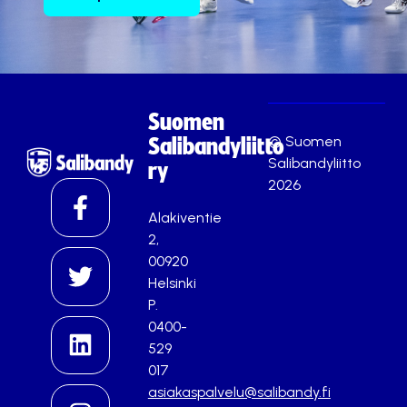
Suomen
© Suomen
Salibandyliitto
Salibandyliitto
ry
2026
Alakiventie
2,
00920
Helsinki
P.
0400-
529
017
asiakaspalvelu@salibandy.fi