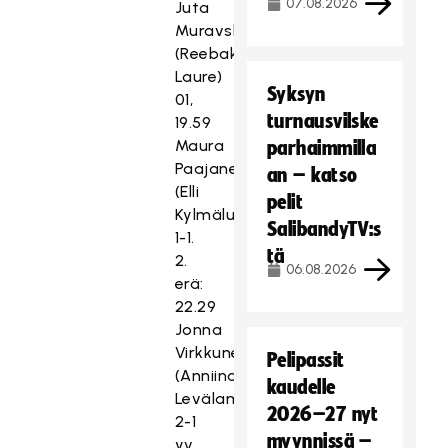
07.08.2026
Juta
Muravska
(Reebaka
Laure)
Syksyn
01,
turnausvilske
19.59
Maura
parhaimmilla
Paajanen
an – katso
(Elli
pelit
Kylmäluoma)
SalibandyTV:s
1-1.
tä
2.
06.08.2026
erä:
22.29
Jonna
Virkkunen
Pelipassit
(Anniina
kaudelle
Levälampi)
2026–27 nyt
2-1
myynnissä –
yv,