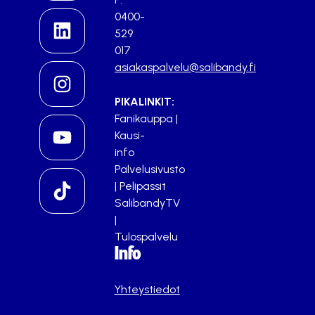
0400-
529
017
asiakaspalvelu@salibandy.fi
PIKALINKIT:
Fanikauppa
|
Kausi-
info
Palvelusivusto
|
Pelipassit
SalibandyTV
|
Tulospalvelu
Info
Yhteystiedot