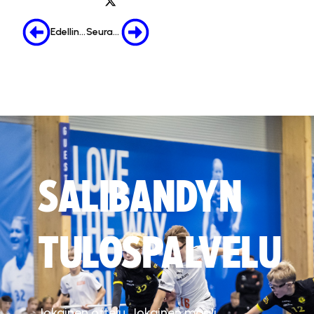
Edellinen
Seuraava
SALIBANDYN
TULOSPALVELU
Jokainen ottelu. Jokainen maali.