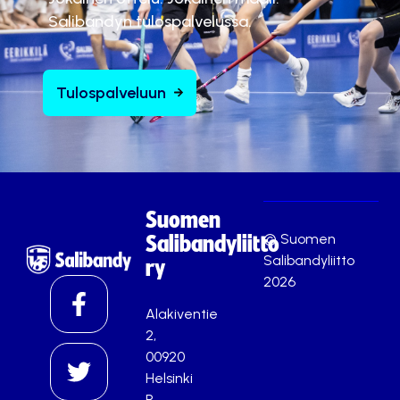
Salibandyn tulospalvelussa.
Tulospalveluun
Suomen
© Suomen
Salibandyliitto
Salibandyliitto
ry
2026
Alakiventie
2,
00920
Helsinki
P.