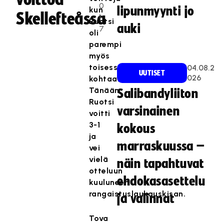
0
lipunmyynti jo
kun
Skellefteåssa
1
Ruotsi
auki
7
oli
parempi
myös
toisessa
04.08.2
UUTISET
026
kohtaamisessa.
Tänään
Salibandyliiton
Ruotsi
varsinainen
voitti
3-1
kokous
ja
marraskuussa –
vei
vielä
näin tapahtuvat
otteluun
ehdokasasettelu
kuuluneen
rangaistuslaukauskisan.
ja valinnat
Tova