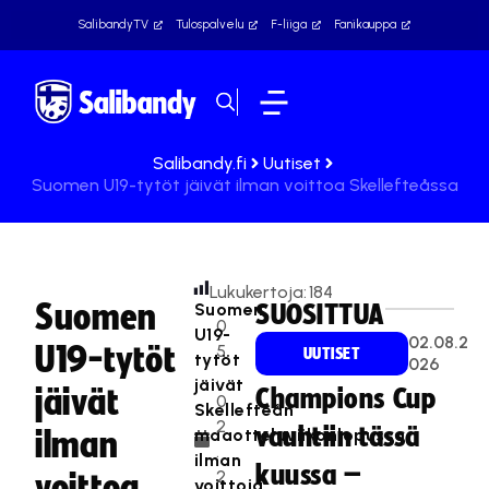
SalibandyTV
Tulospalvelu
F-liiga
Fanikauppa
Salibandy.fi
Uutiset
Suomen U19-tytöt jäivät ilman voittoa Skellefteåssa
Lukukertoja:
184
Suomen
Suomen
SUOSITTUA
0
U19-
02.08.2
U19-tytöt
5
UUTISET
tytöt
026
.
jäivät
jäivät
Champions Cup
0
Skellefteån
2
vauhtiin tässä
maaotteluviikonlopussa
ilman
.
ilman
kuussa –
2
voittoa
voittoja