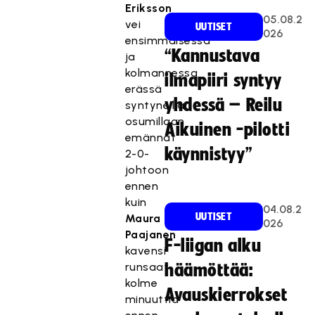
Eriksson
05.08.2
vei
UUTISET
026
ensimmäisessä
“Kannustava
ja
kolmannessa
ilmapiiri syntyy
erässä
yhdessä – Reilu
syntyneillä
osumillaan
Aikuinen -pilotti
emännät
käynnistyy”
2-0-
johtoon
ennen
kuin
04.08.2
UUTISET
Maura
026
Paajanen
F-liigan alku
kavensi
runsaat
häämöttää:
kolme
Avauskierrokset
minuuttia