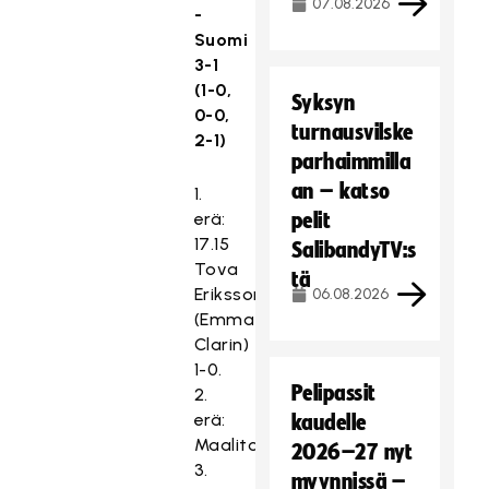
07.08.2026
-
Suomi
3-1
(1-0,
Syksyn
0-0,
turnausvilske
2-1)
parhaimmilla
an – katso
1.
erä:
pelit
17.15
SalibandyTV:s
Tova
tä
Eriksson
06.08.2026
(Emma
Clarin)
1-0.
Pelipassit
2.
erä:
kaudelle
Maaliton.
2026–27 nyt
3.
myynnissä –