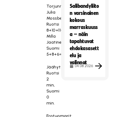
Salibandyliito
Torjunnat:
Julia
n varsinainen
Mossberg
kokous
Ruotsi
marraskuuss
8+10+11=29,
a – näin
Milla
tapahtuvat
Jaatinen
ehdokasasett
Suomi
5+8+6=19.
elu ja
valinnat
04.08.2026
Jäähyt:
Ruotsi
2
min,
Suomi
0
min.
Erotuomarit: