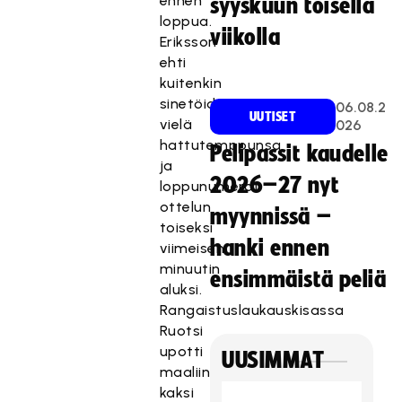
ennen
syyskuun toisella
loppua.
viikolla
Eriksson
ehti
kuitenkin
sinetöidä
06.08.2
UUTISET
vielä
026
hattutemppunsa
Pelipassit kaudelle
ja
2026–27 nyt
loppunumerot
ottelun
myynnissä –
toiseksi
hanki ennen
viimeisen
minuutin
ensimmäistä peliä
aluksi.
Rangaistuslaukauskisassa
Ruotsi
upotti
UUSIMMAT
maaliin
kaksi