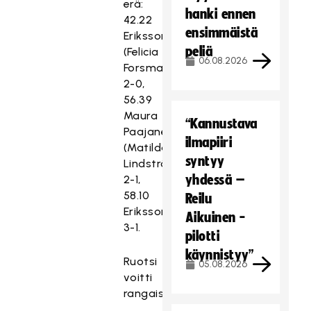
erä:
hanki ennen
42.22
ensimmäistä
Eriksson
peliä
(Felicia
06.08.2026
Forsmark)
2-0,
56.39
Maura
“Kannustava
Paajanen
ilmapiiri
(Matilda
syntyy
Lindström)
yhdessä –
2-1,
58.10
Reilu
Eriksson
Aikuinen -
3-1.
pilotti
käynnistyy”
Ruotsi
05.08.2026
voitti
rangaistuslaukauskisan.