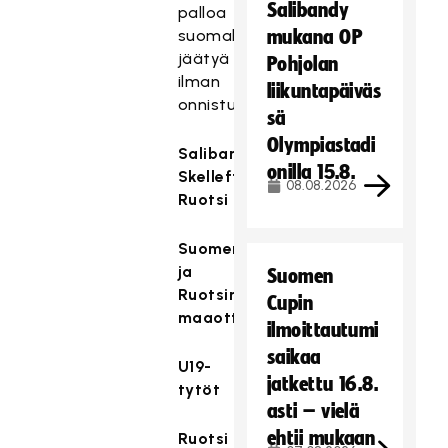
Salibandy
palloa
suomalaisten
mukana OP
jäätyä
Pohjolan
ilman
liikuntapäiväs
onnistumisia.
sä
Olympiastadi
Salibandya,
onilla 15.8.
Skellefteå,
08.08.2026
Ruotsi
Suomen
ja
Suomen
Ruotsin
Cupin
maaottelutapahtuma
ilmoittautumi
saikaa
U19-
jatkettu 16.8.
tytöt
asti – vielä
ehtii mukaan
Ruotsi