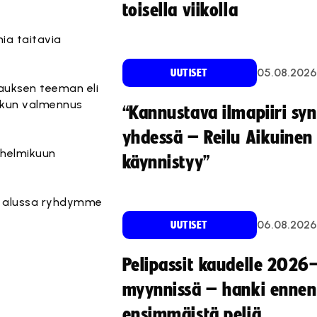
toisella viikolla
mia taitavia
05.08.2026
UUTISET
auksen teeman eli
, kun valmennus
“Kannustava ilmapiiri sy
yhdessä – Reilu Aikuinen 
-helmikuun
käynnistyy”
un alussa ryhdymme
06.08.2026
UUTISET
Pelipassit kaudelle 2026
myynnissä – hanki ennen
ensimmäistä peliä