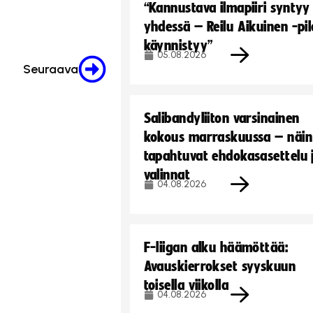
“Kannustava ilmapiiri syntyy
yhdessä – Reilu Aikuinen -pil
käynnistyy”
05.08.2026
Seuraava
Salibandyliiton varsinainen
kokous marraskuussa – näin
tapahtuvat ehdokasasettelu 
valinnat
04.08.2026
F-liigan alku häämöttää:
Avauskierrokset syyskuun
toisella viikolla
04.08.2026