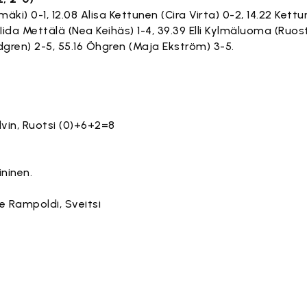
mäki) 0-1, 12.08 Alisa Kettunen (Cira Virta) 0-2, 14.22 Kettu
 Iida Mettälä (Nea Keihäs) 1-4, 39.39 Elli Kylmäluoma (Ruosti
ndgren) 2-5, 55.16 Öhgren (Maja Ekström) 3-5.
lvin, Ruotsi (0)+6+2=8
ninen.
de Rampoldi, Sveitsi
ltö on estetty, koska se vaatii markkinointievästeitä.