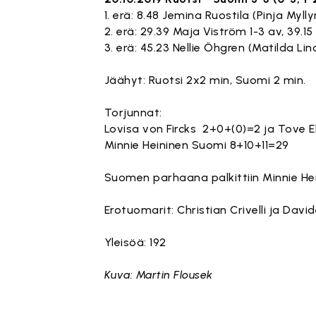
1. erä: 8.48 Jemina Ruostila (Pinja Mylly
2. erä: 29.39 Maja Viström 1-3 av, 39.15
3. erä: 45.23 Nellie Öhgren (Matilda Li
Jäähyt: Ruotsi 2x2 min, Suomi 2 min.
Torjunnat:
Lovisa von Fircks 2+0+(0)=2 ja Tove E
Minnie Heininen Suomi 8+10+11=29
Suomen parhaana palkittiin Minnie Hei
Erotuomarit: Christian Crivelli ja Davi
Yleisöä: 192
Kuva: Martin Flousek
Tämä sisä