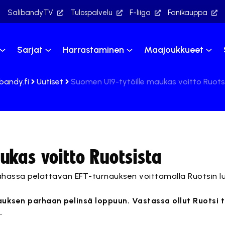
SalibandyTV
Tulospalvelu
F-liiga
Fanikauppa
Sarjat
Harrastaminen
Maajoukkueet
ibandy.fi
Uutiset
Suomen U19-tytöille maukas voitto Ruots
ukas voitto Ruotsista
ahassa pelattavan EFT-turnauksen voittamalla Ruotsin lu
ksen parhaan pelinsä loppuun. Vastassa ollut Ruotsi t
.