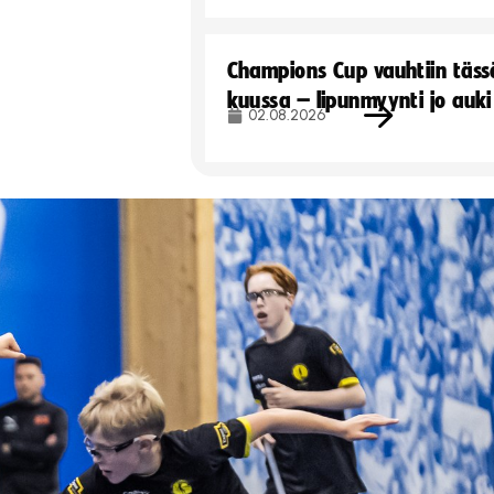
Champions Cup vauhtiin täss
kuussa – lipunmyynti jo auki
02.08.2026