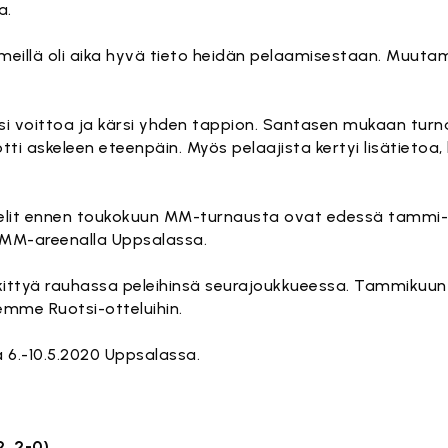
a.
t, meillä oli aika hyvä tieto heidän pelaamisestaan. Muuta
i voittoa ja kärsi yhden tappion. Santasen mukaan turn
ti askeleen eteenpäin. Myös pelaajista kertyi lisätietoa
 pelit ennen toukokuun MM-turnausta ovat edessä tammi
 MM-areenalla Uppsalassa.
skittyä rauhassa peleihinsä seurajoukkueessa. Tammiku
emme Ruotsi-otteluihin.
a 6.-10.5.2020 Uppsalassa.
2, 2-0)