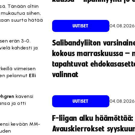
sä. Tänään oltiin
n mukautua siihen,
inkaan suurta hätää
04.08.2026
UUTISET
isen erän 3-0.
Salibandyliiton varsinain
vielä kahdesti ja
kokous marraskuussa – 
tapahtuvat ehdokasasette
keillä viimeisen
valinnat
sen pelannut
Elli
Öhgren
kavensi
04.08.2026
UUTISET
nsa ja otti
F-liigan alku häämöttää:
a ensi kevään MM-
Avauskierrokset syyskuu
auden