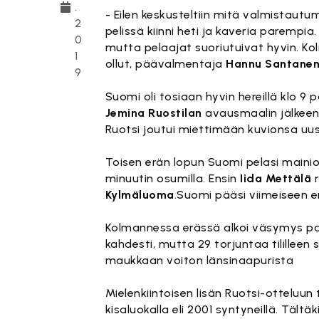
.
- Eilen keskusteltiin mitä valmistautum
2
pelissä kiinni heti ja kaveria parempia
0
mutta pelaajat suoriutuivat hyvin. Kol
1
ollut, päävalmentaja
Hannu Santane
9
Suomi oli tosiaan hyvin hereillä klo 9
Jemina Ruostilan
avausmaalin jälkee
Ruotsi joutui miettimään kuvionsa uusik
Toisen erän lopun Suomi pelasi mainios
minuutin osumilla. Ensin
Iida Mettälä
r
Kylmäluoma
.Suomi pääsi viimeiseen e
Kolmannessa erässä alkoi väsymys pa
kahdesti, mutta 29 torjuntaa tilillee
maukkaan voiton länsinaapurista
Mielenkiintoisen lisän Ruotsi-otteluu
kisaluokalla eli 2001 syntyneillä. Täl