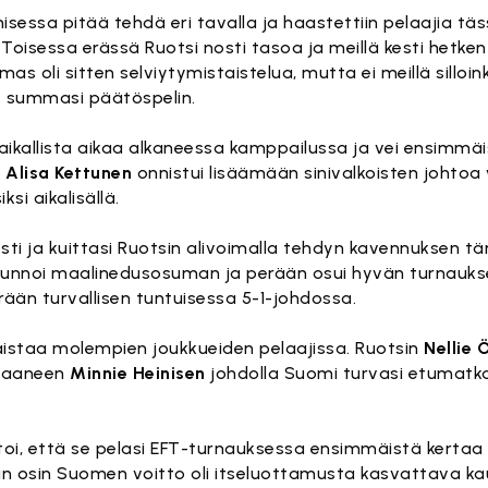
isessa pitää tehdä eri tavalla ja haastettiin pelaajia täs
. Toisessa erässä Ruotsi nosti tasoa ja meillä kesti hetke
mas oli sitten selviytymistaistelua, mutta ei meillä sillo
n
summasi päätöspelin.
 paikallista aikaa alkaneessa kamppailussa ja vei ensimmä
n
Alisa Kettunen
onnistui lisäämään sinivalkoisten johtoa 
si aikalisällä.
ti ja kuittasi Ruotsin alivoimalla tehdyn kavennuksen tär
unnoi maalinedusosuman ja perään osui hyvän turnauk
rään turvallisen tuntuisessa 5-1-johdossa.
istaa molempien joukkueiden pelaajissa. Ruotsin
Nellie 
n saaneen
Minnie Heinisen
johdolla Suomi turvasi etumatka
n toi, että se pelasi EFT-turnauksessa ensimmäistä kerta
täkin osin Suomen voitto oli itseluottamusta kasvattava k