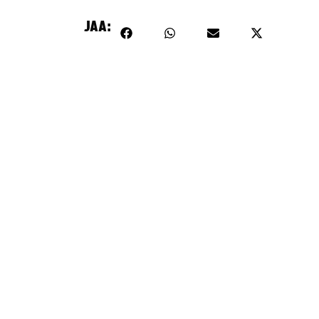
Hyväksy markkinointievästeet
JAA: