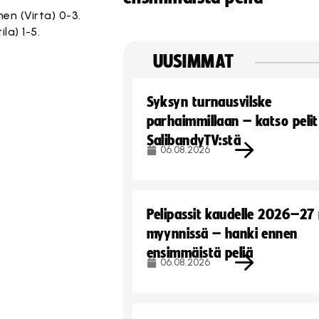
nen (Virta) 0-3.
la) 1-5.
UUSIMMAT
Syksyn turnausvilske
parhaimmillaan – katso pelit
SalibandyTV:stä
06.08.2026
Pelipassit kaudelle 2026–27
myynnissä – hanki ennen
ensimmäistä peliä
06.08.2026