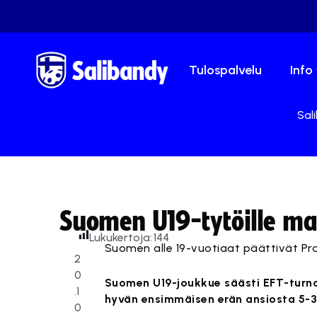
Tulospalvelu
Info
Sal
Suomen U19-tytöille ma
Lukukertoja:
144
Suomen alle 19-vuotiaat päättivät Pr
2
0
Suomen U19-joukkue säästi EFT-turnau
.1
hyvän ensimmäisen erän ansiosta 5-3
0