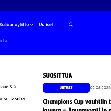
Salibandyliitto
Uutiset
ista
SUOSITTUA
vuin 5-3.
02.08.2026
UUTISET
aipui lopulta
Champions Cup vauhtiin 
kuussa – lipunmyynti jo 