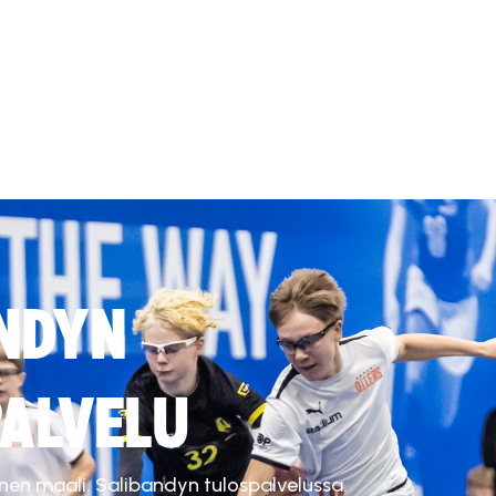
NDYN
ALVELU
inen maali. Salibandyn tulospalvelussa.