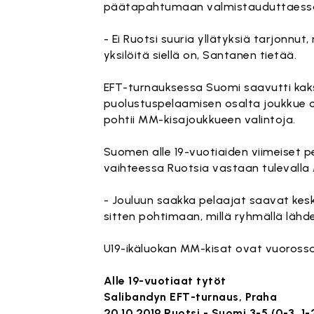
päätapahtumaan valmistauduttaess
- Ei Ruotsi suuria yllätyksiä tarjonnu
yksilöitä siellä on, Santanen tietää.
EFT-turnauksessa Suomi saavutti kaks
puolustuspelaamisen osalta joukkue ot
pohtii MM-kisajoukkueen valintoja.
Suomen alle 19-vuotiaiden viimeiset
vaihteessa Ruotsia vastaan tulevalla
- Jouluun saakka pelaajat saavat ke
sitten pohtimaan, millä ryhmällä lähd
U19-ikäluokan MM-kisat ovat vuoross
Alle 19-vuotiaat tytöt
Salibandyn EFT-turnaus, Praha
20.10.2019 Ruotsi - Suomi 3-5 (0-3, 1-