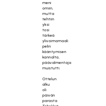
meni
omiin,
mutta
tehtiin
yksi
tosi
tärkeä
ylivoimamaali
pelin
kääntymisen
kannalta,
päävalmentaja
muistutti.
Ottelun
alku
oli
päivän
parasta