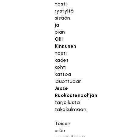
nosti
rystyltä
sisään
ja
pian
Olli
Kinnunen
nosti
kädet
kohti
kattoa
lauottuaan
Jesse
Ruokostenpohjan
tarjoilusta
takakulmaan.
Toisen
erän