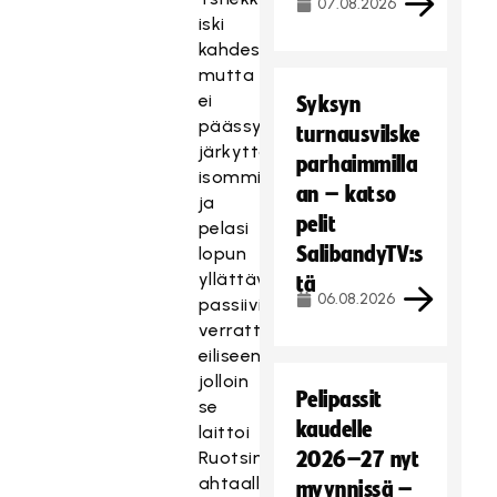
07.08.2026
iski
kahdesti,
mutta
ei
Syksyn
päässyt
turnausvilske
järkyttämään
parhaimmilla
isommin
an – katso
ja
pelit
pelasi
SalibandyTV:s
lopun
yllättävänkin
tä
06.08.2026
passiivisesti
verrattuna
eiliseen,
jolloin
Pelipassit
se
kaudelle
laittoi
Ruotsin
2026–27 nyt
ahtaalle
myynnissä –