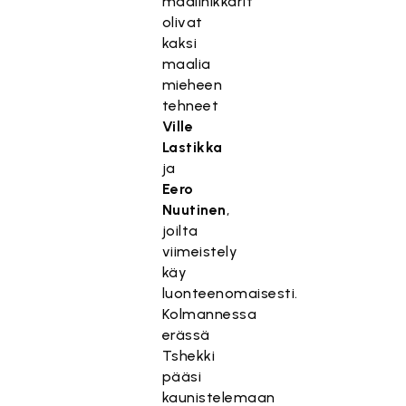
maalinikkarit
olivat
kaksi
maalia
mieheen
tehneet
Ville
Lastikka
ja
Eero
Nuutinen
,
joilta
viimeistely
käy
luonteenomaisesti.
Kolmannessa
erässä
Tshekki
pääsi
kaunistelemaan