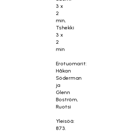
3 x
2
min,
Tshekki
3 x
2
min
Erotuomarit:
Håkan
Söderman
ja
Glenn
Boström,
Ruotsi
Yleisöä:
873.