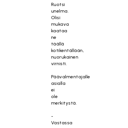
Ruotsi
unelma.
Olisi
mukava
kaataa
ne
täällä
kotikentällään,
nuorukainen
virnisti.
Päävalmentajalle
asialla
ei
ole
merkitystä.
-
Vastassa