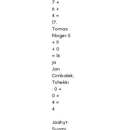
7 +
6 +
4 =
17,
Tomas
Fibiger:5
+ 11
+ 0
= 16
ja
Jan
Cimbalek,
Tshekki
: 0 +
0 +
4 =
4
Jäähyt:
Suomi