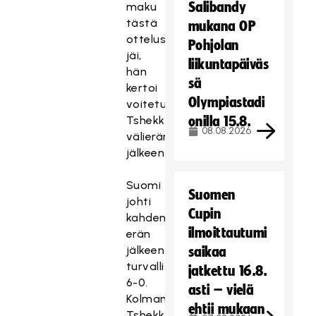
Salibandy
maku
tästä
mukana OP
ottelusta
Pohjolan
jäi,
liikuntapäiväs
hän
sä
kertoi
Olympiastadi
voitetun
Tshekki-
onilla 15.8.
08.08.2026
välierän
jälkeen.
Suomi
Suomen
johti
Cupin
kahden
ilmoittautumi
erän
jälkeen
saikaa
turvallisesti
jatkettu 16.8.
6-0.
asti – vielä
Kolmannessa
ehtii mukaan
Tshekki