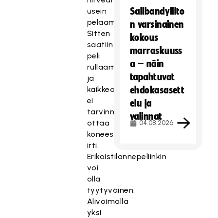
Salibandyliito
usein
pelaamaan.
n varsinainen
Sitten
kokous
saatiin
marraskuuss
peli
a – näin
rullaamaan
tapahtuvat
ja
kaikkea
ehdokasasett
ei
elu ja
tarvinnut
valinnat
ottaa
04.08.2026
koneesta
irti.
Erikoistilannepeliinkin
voi
olla
tyytyväinen.
Alivoimalla
yksi