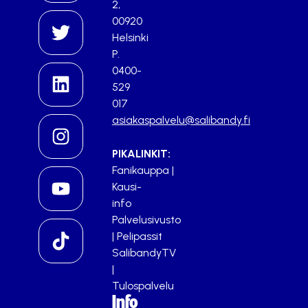
2,
00920
Helsinki
P.
0400-
529
017
asiakaspalvelu@salibandy.fi
PIKALINKIT:
Fanikauppa
|
Kausi-
info
Palvelusivusto
|
Pelipassit
SalibandyTV
|
Tulospalvelu
Info