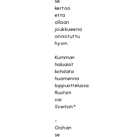
se
kertoo
että
ollaan
joukkueena
onnistuttu
hyvin.
Kumman
haluaisit
kohdata
huomenna
loppuottelussa,
Ruotsin
vai
Sveitsin?
-
Oishan
se