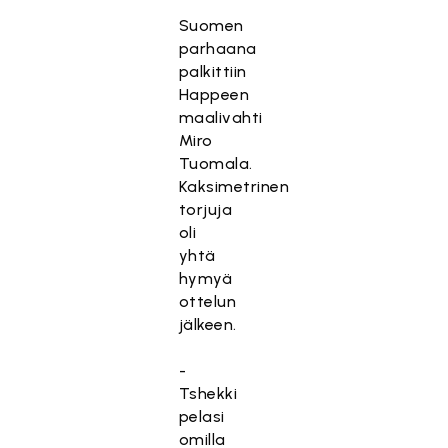
Suomen
parhaana
palkittiin
Happeen
maalivahti
Miro
Tuomala.
Kaksimetrinen
torjuja
oli
yhtä
hymyä
ottelun
jälkeen.
-
Tshekki
pelasi
omilla