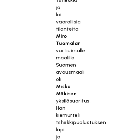
Tshekkiä
ja
loi
vaarallisia
tilanteita
Miro
Tuomalan
vartioimalle
maalille.
Suomen
avausmaali
oli
Miska
Mäkisen
yksilösuoritus.
Hän
kiemurteli
tshekkipuolustuksen
läpi
ja