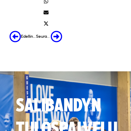
Edellinen
Seuraava
SALIBANDYN
TULOSPALVELU