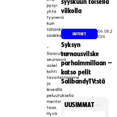
syyskuun toisella
pysyi
viikolla
yhtä
tyynenä
kuin
tähänkin
06.08.2
UUTISET
saakka.
026
Syksyn
-
turnausvilske
Saavutettiin
seuraava
parhaimmillaan –
askel
katso pelit
kohti
tavoitettamme
SalibandyTV:stä
ja
leveällä
peluutuksella
mentiin
UUSIMMAT
taas.
Hyvä