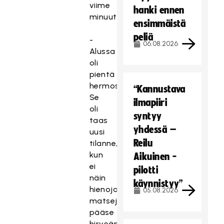
viime
hanki ennen
minuuteilla.
ensimmäistä
peliä
-
06.08.2026
Alussa
oli
pientä
hermostuneisuutta.
“Kannustava
Se
ilmapiiri
oli
syntyy
taas
yhdessä –
uusi
Reilu
tilanne,
kun
Aikuinen -
ei
pilotti
näin
käynnistyy”
hienoja
05.08.2026
matseja
pääse
hirveän