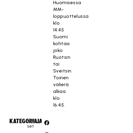
Huomisessa
MM-
loppuottelussa
klo
14:45
Suomi
kohtaa
joko
Ruotsin
tai
Sveitsin.
Toinen
välierä
alkaa
klo
16:45.
Uuti
KATEGORIA:
JAA:
set