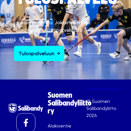
Jokainen ottelu. Jokainen maali.
Salibandyn tulospalvelussa.
Tulospalveluun
Suomen
© Suomen
Salibandyliitto
Salibandyliitto
ry
2026
Alakiventie