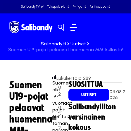
SalibandyTV
Tulospalvelu
F-liiga
Fanikauppa
Salibandy.fi
Uutiset
Suomen U19-pojat pelaavat huomenna MM-kullasta!
Lukukertoja:
289
Suomen
Suomen
SUOSITTUA
0
alle
04.08.2
U19-pojat
2
UUTISET
19-
026
.
vuotiaat
pelaavat
Salibandyliiton
0
pojat
5
varsinainen
peittosivat
huomenna
.
tämän
kokous
2
MM-
päivän