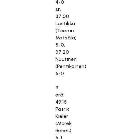
4-0
sr,
37.08
Lastikka
(Teemu
Metsälä)
5-0,
37.20
Nuutinen
(Pentikäinen)
6-0.
3.
erä:
49.15
Patrik
Kieler
(Marek
Benes)
6-1