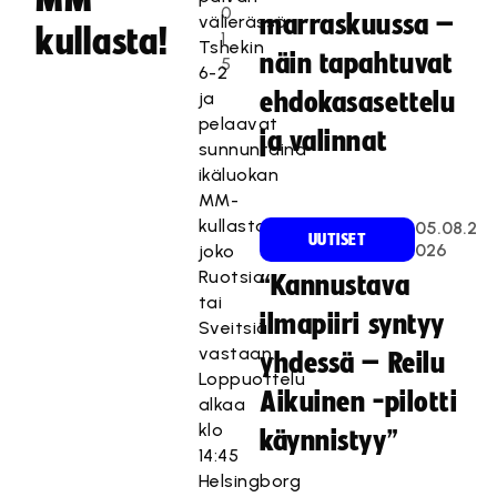
0
marraskuussa –
välierässä
kullasta!
1
Tshekin
näin tapahtuvat
5
6-2
ja
ehdokasasettelu
pelaavat
ja valinnat
sunnuntaina
ikäluokan
MM-
kullasta
05.08.2
UUTISET
026
joko
Ruotsia
“Kannustava
tai
ilmapiiri syntyy
Sveitsiä
vastaan.
yhdessä – Reilu
Loppuottelu
Aikuinen -pilotti
alkaa
klo
käynnistyy”
14:45
Helsingborg