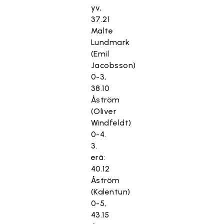
yv,
37.21
Malte
Lundmark
(Emil
Jacobsson)
0-3,
38.10
Åström
(Oliver
Windfeldt)
0-4.
3.
erä:
40.12
Åström
(Kalentun)
0-5,
43.15