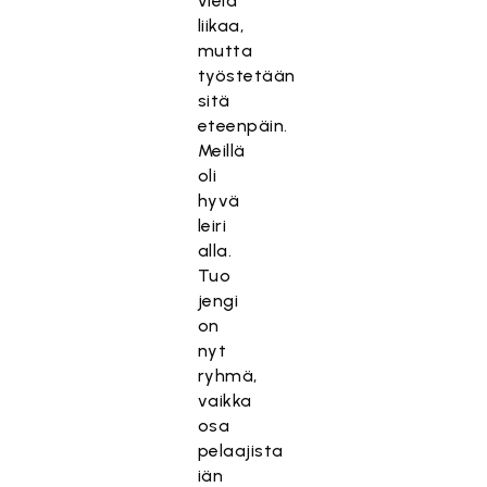
vielä
liikaa,
mutta
työstetään
sitä
eteenpäin.
Meillä
oli
hyvä
leiri
alla.
Tuo
jengi
on
nyt
ryhmä,
vaikka
osa
pelaajista
iän