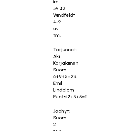
im,
59.32
Windfeldt
4-9
av
tm.
Torjunnat:
Aki
Karjalainen
Suomi
6+9+5=23,
Emil
Lindblom
Ruotsi2+3+5=11.
Jäähyt:
Suomi
2
T