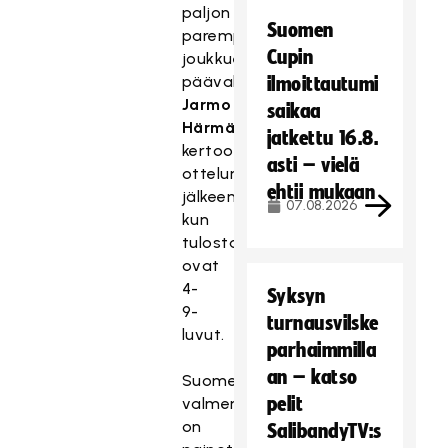
paljon
Suomen
parempi
Cupin
joukkue,
päävalmentaja
ilmoittautumi
Jarmo
saikaa
Härmä
jatkettu 16.8.
kertoo
asti – vielä
ottelun
ehtii mukaan
jälkeen,
07.08.2026
kun
tulostaululla
ovat
4-
Syksyn
9-
turnausvilske
luvut.
parhaimmilla
an – katso
Suomen
pelit
valmennus
on
SalibandyTV:s