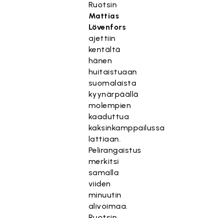
Ruotsin
Mattias
Lövenfors
ajettiin
kentältä
hänen
huitaistuaan
suomalaista
kyynärpäällä
molempien
kaaduttua
kaksinkamppailussa
lattiaan.
Pelirangaistus
merkitsi
samalla
viiden
minuutin
alivoimaa.
Ruotsin