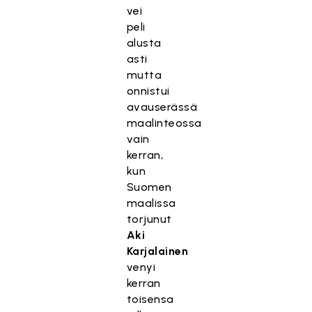
vei
peli
alusta
asti
mutta
onnistui
avauserässä
maalinteossa
vain
kerran,
kun
Suomen
maalissa
torjunut
Aki
Karjalainen
venyi
kerran
toisensa