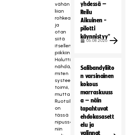
yhdessä –
vähän
liian
Reilu
rohkea
Aikuinen -
ja
pilotti
otan
käynnistyy”
siitä
05.08.2026
itselleni
piikkiin.
Haluttiin
nähdä,
Salibandyliito
miten
n varsinainen
systeemi
kokous
toimii,
marraskuuss
mutta
a – näin
Ruotsilla
on
tapahtuvat
tässä
ehdokasasett
nipussa
elu ja
niin
valinnat