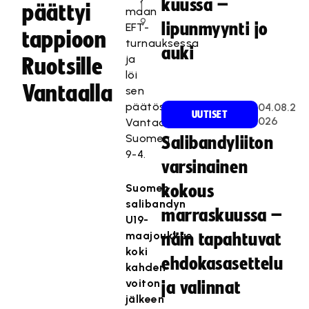
kuussa –
1
päättyi
maan
9
lipunmyynti jo
EFT-
tappioon
turnauksessa
auki
ja
Ruotsille
löi
Vantaalla
sen
päätösottelussa
04.08.2
UUTISET
026
Vantaalla
Suomen
Salibandyliiton
9-4.
varsinainen
Suomen
kokous
salibandyn
marraskuussa –
U19-
maajoukkue
näin tapahtuvat
koki
ehdokasasettelu
kahden
voiton
ja valinnat
jälkeen