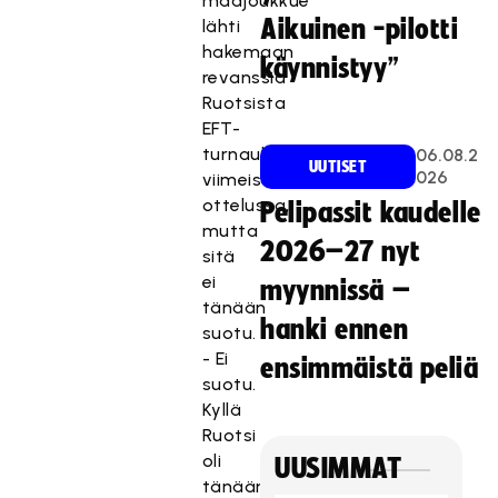
maajoukkue
Aikuinen -pilotti
lähti
hakemaan
käynnistyy”
revanssia
Ruotsista
EFT-
turnauksen
06.08.2
UUTISET
026
viimeisessä
ottelussa,
Pelipassit kaudelle
mutta
2026–27 nyt
sitä
ei
myynnissä –
tänään
hanki ennen
suotu.
- Ei
ensimmäistä peliä
suotu.
Kyllä
Ruotsi
oli
UUSIMMAT
tänään