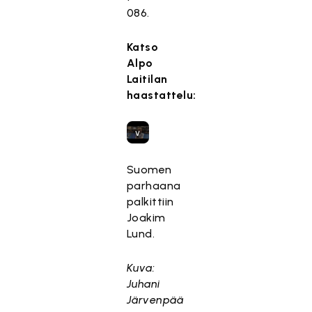
,
086.
k
o
Katso
s
Alpo
k
Laitilan
a
haastattelu:
s
e
v
a
a
Suomen
t
parhaana
ii
palkittiin
m
Joakim
a
Lund.
r
k
Kuva:
k
Juhani
i
Järvenpää
n