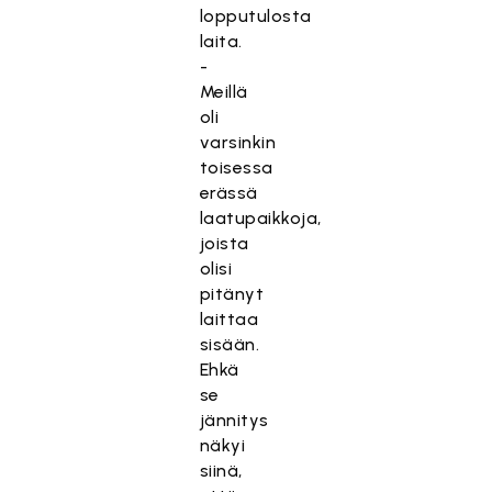
lopputulosta
laita.
-
Meillä
oli
varsinkin
toisessa
erässä
laatupaikkoja,
joista
olisi
pitänyt
laittaa
sisään.
Ehkä
se
jännitys
näkyi
siinä,