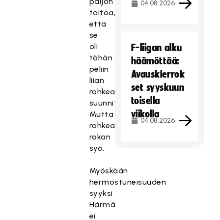
paljon
04.08.2026
taitoa,
että
se
oli
F-liigan alku
tähän
häämöttää:
peliin
Avauskierrok
liian
set syyskuun
rohkea
toisella
suunnitelma.
viikolla
Mutta
04.08.2026
rohkea
rokan
syö.
Myöskään
hermostuneisuuden
syyksi
Härmä
ei