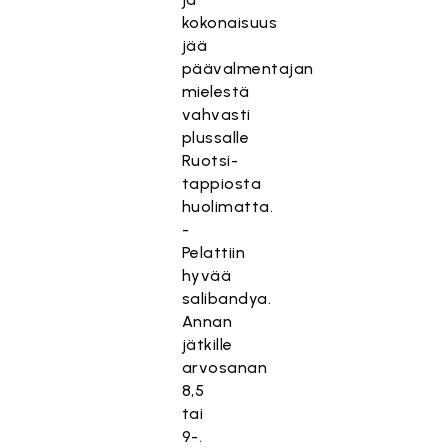
kokonaisuus
jää
päävalmentajan
mielestä
vahvasti
plussalle
Ruotsi-
tappiosta
huolimatta.
-
Pelattiin
hyvää
salibandya.
Annan
jätkille
arvosanan
8,5
tai
9-.