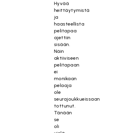
Hyvää
heittäytymistä
ja
haasteellista
pelitapaa
ajettiin
sisään.
Näin
aktiiviseen
pelitapaan
ei
monikaan
pelaaja
ole
seurajoukkueissaan
tottunut.
Tänään
se
oli