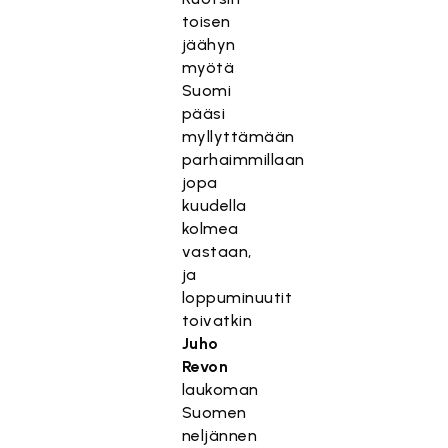
toisen
jäähyn
myötä
Suomi
pääsi
myllyttämään
parhaimmillaan
jopa
kuudella
kolmea
vastaan,
ja
loppuminuutit
toivatkin
Juho
Revon
laukoman
Suomen
neljännen