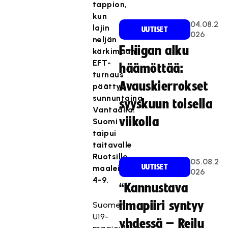
tappion,
kun
04.08.2
lajin
UUTISET
026
neljän
F-liigan alku
kärkimaan
EFT-
häämöttää:
turnaus
Avauskierrokset
päättyi
sunnuntaina
syyskuun toisella
Vantaalla.
viikolla
Suomi
taipui
taitavalle
Ruotsille
05.08.2
UUTISET
maalein
026
4-9.
“Kannustava
ilmapiiri syntyy
Suomen
U19-
yhdessä – Reilu