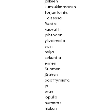
jälkeen
kumiukkomaisiin
torjuntoihin.
Toisessa
Ruotsi
kasvatti
johtoaan
ylivoimalla
vain
neljä
sekuntia
ennen
Suomen
jäähyn
päättymistä,
ja
erän
lopulla
numerot
hiukan