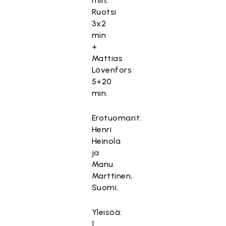
min,
ä
Ruotsi
m
3x2
ä
min
s
+
i
Mattias
s
Lövenfors
ä
5+20
l
min.
t
ö
Erotuomarit:
o
Henri
n
Heinola
e
ja
s
Manu
t
Marttinen,
e
Suomi.
t
t
Yleisöä:
y
1