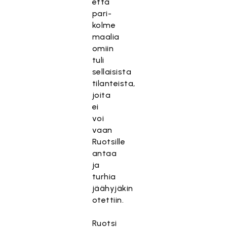
että
pari-
kolme
maalia
omiin
tuli
sellaisista
tilanteista,
joita
ei
voi
vaan
Ruotsille
antaa
ja
turhia
jäähyjäkin
otettiin.
Ruotsi