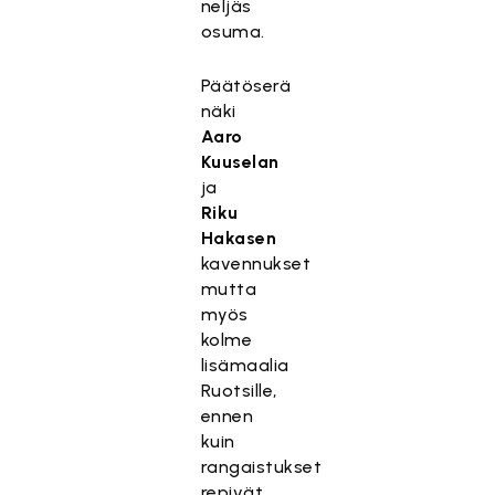
neljäs
osuma.
Päätöserä
näki
Aaro
Kuuselan
ja
Riku
Hakasen
kavennukset
mutta
myös
kolme
lisämaalia
Ruotsille,
ennen
kuin
rangaistukset
repivät