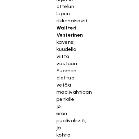
ottelun
lopun
rikkonaiseksi.
Waltteri
Vesterinen
kavensi
kuudella
viittä
vastaan
Suomen
alettua
vetää
maalivahtiaan
penkille
jo
erän
puolivälissä,
ja
kohta