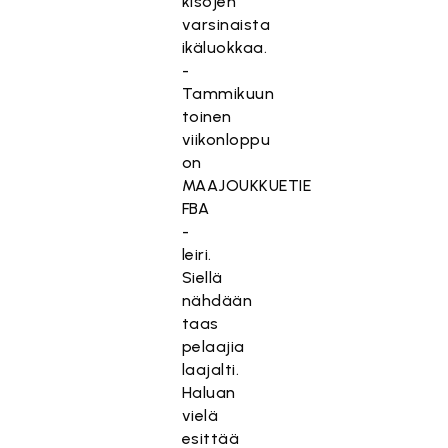
kisojen
varsinaista
ikäluokkaa.
-
Tammikuun
toinen
viikonloppu
on
MAAJOUKKUETIE
FBA
-
leiri.
Siellä
nähdään
taas
pelaajia
laajalti.
Haluan
vielä
esittää