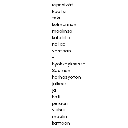
repesivät.
Ruotsi
teki
kolmannen
maalinsa
kahdella
nollaa
vastaan
-
hyökkäyksestä
Suomen
harhasyötön
jälkeen,
ja
heti
perään
viuhui
maalin
kattoon