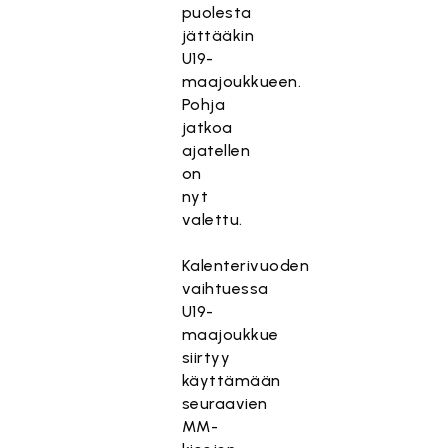
puolesta
jättääkin
U19-
maajoukkueen.
Pohja
jatkoa
ajatellen
on
nyt
valettu.
Kalenterivuoden
vaihtuessa
U19-
maajoukkue
siirtyy
käyttämään
seuraavien
MM-