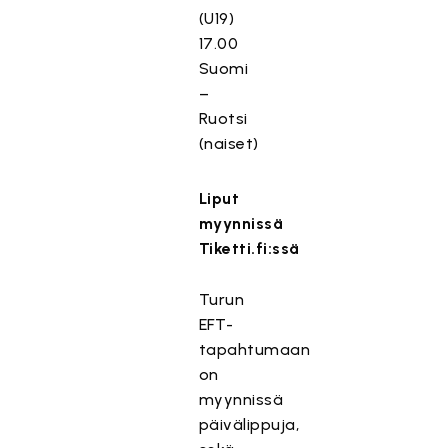
(U19)
17.00
Suomi
–
Ruotsi
(naiset)
Liput
myynnissä
Tiketti.fi:ssä
Turun
EFT-
tapahtumaan
on
myynnissä
päivälippuja,