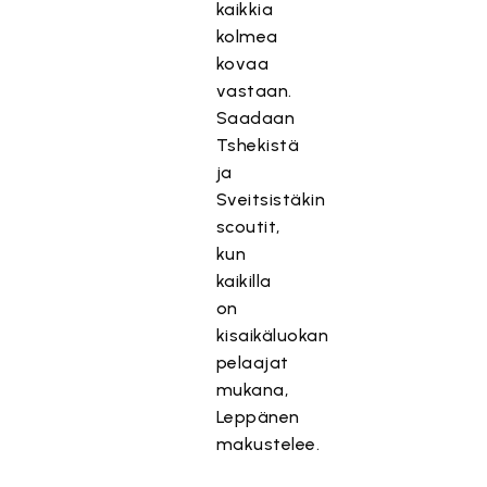
kaikkia
kolmea
kovaa
vastaan.
Saadaan
Tshekistä
ja
Sveitsistäkin
scoutit,
kun
kaikilla
on
kisaikäluokan
pelaajat
mukana,
Leppänen
makustelee.