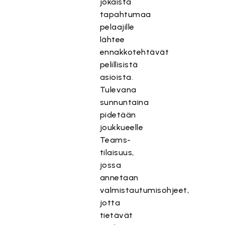
jokaista
tapahtumaa
pelaajille
lähtee
ennakkotehtävät
pelillisistä
asioista.
Tulevana
sunnuntaina
pidetään
joukkueelle
Teams-
tilaisuus,
jossa
annetaan
valmistautumisohjeet,
jotta
tietävät