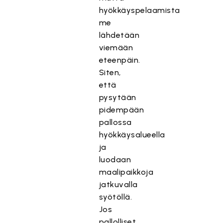
hyökkäyspelaamista
me
lähdetään
viemään
eteenpäin.
Siten,
että
pysytään
pidempään
pallossa
hyökkäysalueella
ja
luodaan
maalipaikkoja
jatkuvalla
syötöllä.
Jos
pallolliset