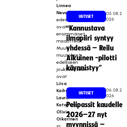
Linnea
Nevalaiselle
05.08.2
UUTISET
026
edessä
ovat
“Kannustava
ensimmäiset
ilmapiiri syntyy
maaottelut.
yhdessä – Reilu
Muut
muutokset
Aikuinen -pilotti
edelliseen
käynnistyy”
joukkueeseen
ovat
Liisa
06.08.2
Kaihua
,
UUTISET
026
Laura
Pelipassit kaudelle
Katajisto
,
Olivia
2026–27 nyt
Oikarinen
myynnissä –
ja