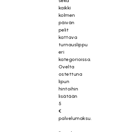
sekä
kaikki
kolmen
päivän
pelit
kattava
turnauslippu
eri
kategorioissa.
Ovelta
ostettuna
lipun
hintoihin
lisätään
5
€
palvelumaksu.