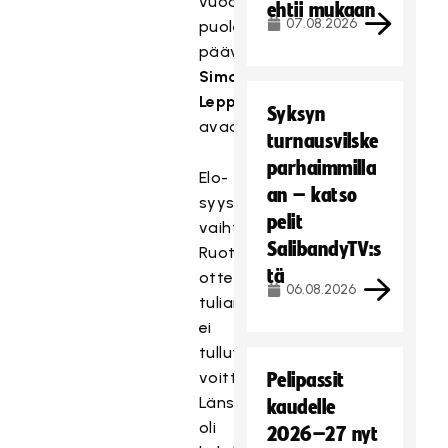
vuoden
ehtii mukaan
07.08.2026
puolella,
päävalmentaja
Simo
Leppänen
Syksyn
avaa.
turnausvilske
parhaimmilla
Elo-
an – katso
syyskuun
pelit
vaihteen
SalibandyTV:s
Ruotsi-
tä
otteluista
06.08.2026
tuliaisina
ei
tullut
voittoja.
Pelipassit
Länsinaapuri
kaudelle
oli
2026–27 nyt