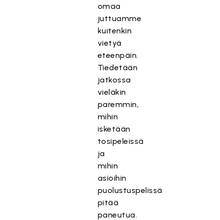
omaa
juttuamme
kuitenkin
vietyä
eteenpäin.
Tiedetään
jatkossa
vieläkin
paremmin,
mihin
isketään
tosipeleissä
ja
mihin
asioihin
puolustuspelissä
pitää
paneutua.