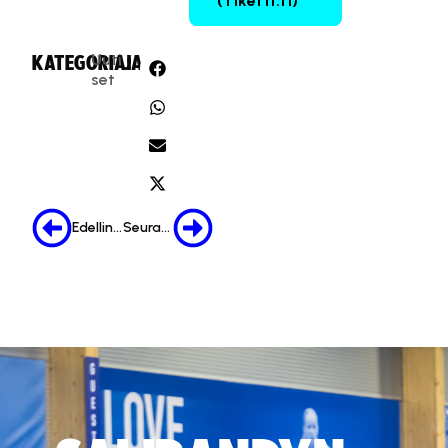
(Tiketti.fi)
Uuti
KATEGORIA:
JAA:
set
Edellinen
Seuraava