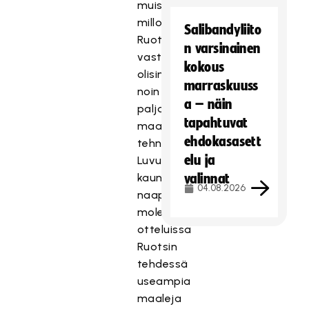
muista
milloin
Salibandyliito
Ruotsia
n varsinainen
vastaan
kokous
olisimme
marraskuuss
noin
a – näin
paljon
tapahtuvat
maaleja
ehdokasasett
tehneet.
elu ja
Luvut
kaunistuivat
valinnat
04.08.2026
naapurille
molemmissa
otteluissa
Ruotsin
tehdessä
useampia
maaleja