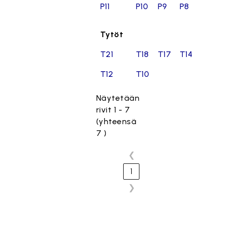
P11
P10
P9
P8
Tytöt
T21
T18
T17
T14
T12
T10
Näytetään
rivit 1 - 7
(yhteensä
7 )
❮
1
❯