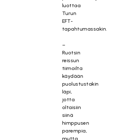
luottaa
Turun
EFT-
tapahtumassakin.
–
Ruotsin
reissun
tiimoilta
käydään
puolustustakin
läpi,
jotta
oltaisiin
siinä
himppusen
parempia,
mutta