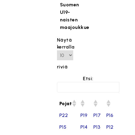
Suomen
U19-
naisten
maajoukkue
Näytä
kerralla
riviä
Etsi:
Pojat
P22
P19
P17
P16
P15
P14
P13
P12