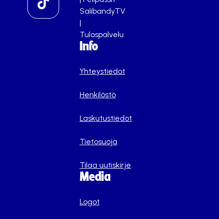
SalibandyTV
|
Tulospalvelu
Info
Yhteystiedot
Henkilöstö
Laskutustiedot
Tietosuoja
Tilaa uutiskirje
Media
Logot