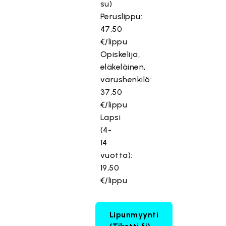
su)
Peruslippu:
47,50
€/lippu
Opiskelija,
eläkeläinen,
varushenkilö:
37,50
€/lippu
Lapsi
(4-
14
vuotta):
19,50
€/lippu
Lipunmyynti