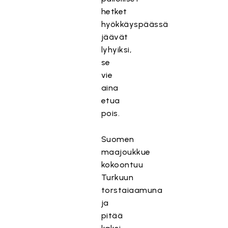
hetket
hyökkäyspäässä
jäävät
lyhyiksi,
se
vie
aina
etua
pois.
Suomen
maajoukkue
kokoontuu
Turkuun
torstaiaamuna
ja
pitää