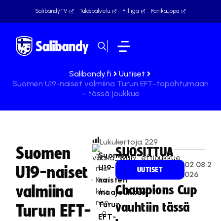
SalibandyTV
Tulospalvelu
F-liiga
Fanikauppa
Salibandy.fi
Uutiset
Suomen U19-naiset valmiina Turun EFT-tapahtumaan
– tässä joukkue
Lukukertoja:
229
Suomen
SUOSITTUA
Suomen
Ti
02.08.2
U19-
U19-naiset
mo
UUTISET
026
Kan
naisten
valmiina
Champions Cup
kku
maajoukkue
nen
Turun
vauhtiin tässä
Turun EFT-
0
EFT-