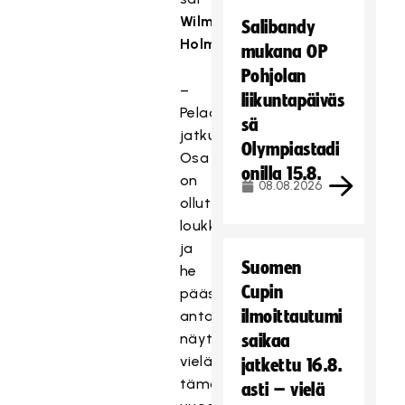
Wilma
Salibandy
Holm
.
mukana OP
Pohjolan
–
liikuntapäiväs
Pelaajakokeilut
sä
jatkuvat.
Olympiastadi
Osa
onilla 15.8.
on
08.08.2026
ollut
loukkaantuneina
ja
Suomen
he
Cupin
pääsevät
ilmoittautumi
antamaan
näyttöjä
saikaa
vielä
jatkettu 16.8.
tämän
asti – vielä