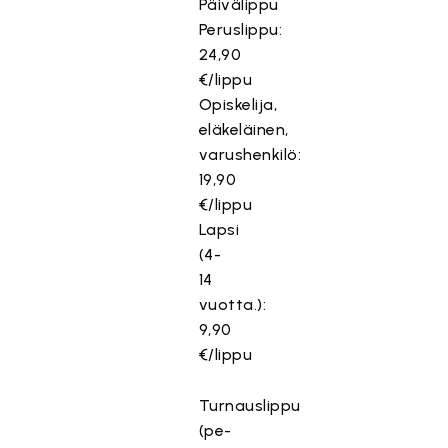
Päivälippu
Peruslippu:
24,90
€/lippu
Opiskelija,
eläkeläinen,
varushenkilö:
19,90
€/lippu
Lapsi
(4-
14
vuotta.):
9,90
€/lippu
Turnauslippu
(pe-