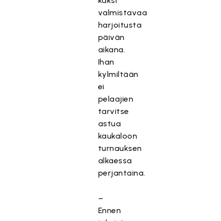
kaksi
valmistavaa
harjoitusta
päivän
aikana.
Ihan
kylmiltään
ei
pelaajien
tarvitse
astua
kaukaloon
turnauksen
alkaessa
perjantaina.
–
Ennen