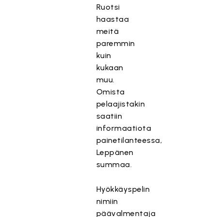
Ruotsi
haastaa
meitä
paremmin
kuin
kukaan
muu.
Omista
pelaajistakin
saatiin
informaatiota
painetilanteessa,
Leppänen
summaa.
Hyökkäyspelin
nimiin
päävalmentaja