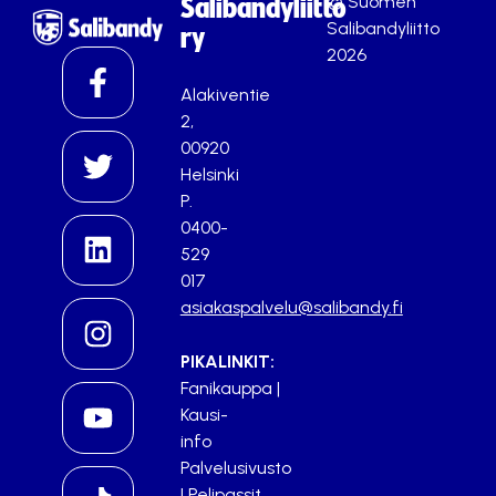
© Suomen
Salibandyliitto
Salibandyliitto
ry
2026
Alakiventie
2,
00920
Helsinki
P.
0400-
529
017
asiakaspalvelu@salibandy.fi
PIKALINKIT:
Fanikauppa
|
Kausi-
info
Palvelusivusto
|
Pelipassit