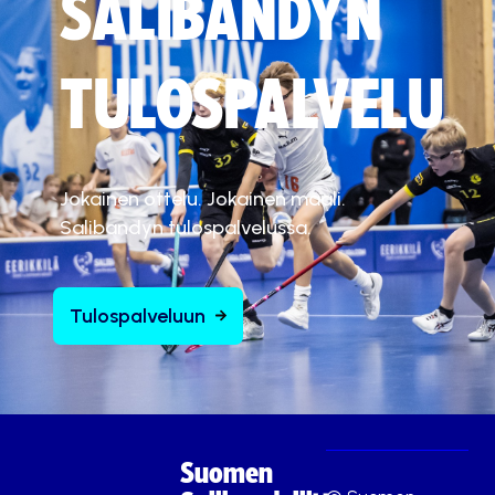
SALIBANDYN
TULOSPALVELU
Jokainen ottelu. Jokainen maali.
Salibandyn tulospalvelussa.
Tulospalveluun
Suomen