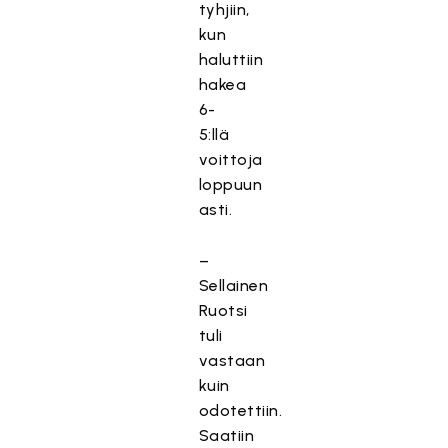
tyhjiin,
kun
haluttiin
hakea
6-
5:llä
voittoja
loppuun
asti.
–
Sellainen
Ruotsi
tuli
vastaan
kuin
odotettiin.
Saatiin