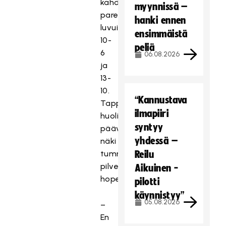
kahdesti
myynnissä –
parempi
hanki ennen
luvuin
ensimmäistä
10-
peliä
6
06.08.2026
ja
13-
10.
“Kannustava
Tappiosta
ilmapiiri
huolimatta
syntyy
päävalmentaja
yhdessä –
näki
tummassa
Reilu
pilvessä
Aikuinen -
hopeareunuksen.
pilotti
käynnistyy”
05.08.2026
–
En