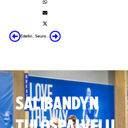
Edellinen
Seuraava
SALIBANDYN
TULOSPALVELU