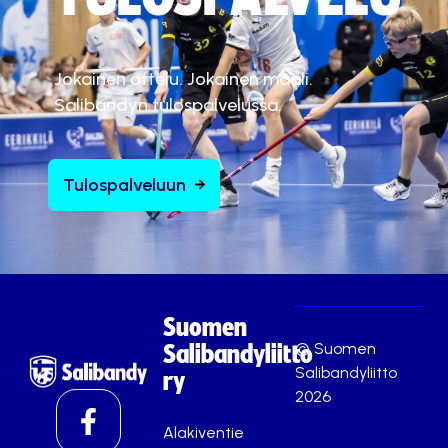
Jokainen ottelu. Jokainen maali.
Salibandyn tulospalvelussa.
Tulospalveluun
Suomen
© Suomen
Salibandyliitto
Salibandyliitto
ry
2026
Alakiventie