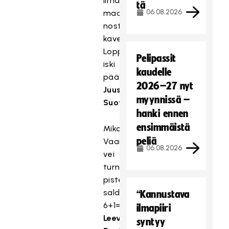
ilman
tä
06.08.2026
maalivahtia
nostamaa
kavennusta.
Loppunumerot
Pelipassit
iski
kaudelle
päätösminuutilla
2026–27 nyt
Juuso
myynnissä –
Suotula
.
hanki ennen
ensimmäistä
Miko
peliä
Vaarimo
06.08.2026
vei
turnauksen
pistepörssin
saldolla
“Kannustava
6+1=7.
ilmapiiri
Leevi
syntyy