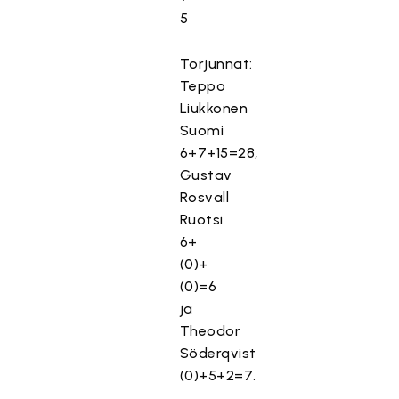
5
Torjunnat:
Teppo
Liukkonen
Suomi
6+7+15=28,
Gustav
Rosvall
Ruotsi
6+
(0)+
(0)=6
ja
Theodor
Söderqvist
(0)+5+2=7.