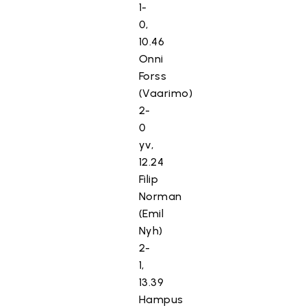
1-
0,
10.46
Onni
Forss
(Vaarimo)
2-
0
yv,
12.24
Filip
Norman
(Emil
Nyh)
2-
1,
13.39
Hampus