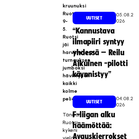
kruunuksi
Ruotsi
05.08.2
UUTISET
026
9-
5.
“Kannustava
Ruotsi
ilmapiiri syntyy
jäi
yhdessä – Reilu
harvinaisesti
turnauksen
Aikuinen -pilotti
jumboksi
käynnistyy”
hävittyään
kaikki
kolme
04.08.2
peliään.
UUTISET
026
F-liigan alku
Tänään
Ruotsi
häämöttää:
kykeni
Avauskierrokset
vielä