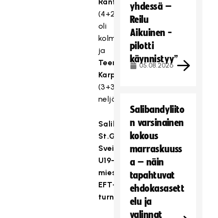
Rantala
yhdessä –
(4+2)
Reilu
oli
Aikuinen -
kolmas
pilotti
ja
käynnistyy”
Teemu
05.08.2026
Karppanen
(3+3)
neljäs.
Salibandyliito
n varsinainen
Salibandya,
kokous
St.Gallen,
Sveitsi
marraskuuss
U19-
a – näin
miesten
tapahtuvat
EFT-
ehdokasasett
turnaus
elu ja
valinnat