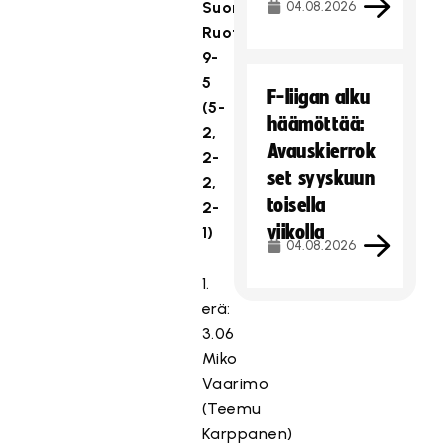
Suomi–
04.08.2026
Ruotsi
9-
5
F-liigan alku
(5-
häämöttää:
2,
Avauskierrok
2-
set syyskuun
2,
toisella
2-
viikolla
1)
04.08.2026
1.
erä:
3.06
Miko
Vaarimo
(Teemu
Karppanen)