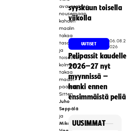
avauserässä
syyskuun toisella
nousemaan
viikolla
kahden
maalin
takaa
06.08.2
tasoihin
UUTISET
026
ja
Pelipassit kaudelle
toisessa
kolmen
2026–27 nyt
takaa
myynnissä –
maalin
hanki ennen
päähän.
Sitten
ensimmäistä peliä
Juho
Seppälä
ja
UUSIMMAT
Miko
Vaarimo