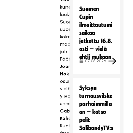
kuitenkin
Suomen
laukoivat
Cupin
Suomen
ilmoittautumi
uudelleen
saikaa
kolmen
jatkettu 16.8.
maalin
asti – vielä
johtoon.
ehtii mukaan
Päätöserässä
07.08.2026
Joona
Hokkanen
osui
Syksyn
vielä
turnausvilske
ylivoimalla
ennen
parhaimmilla
Gabriel
an – katso
Kohosen
pelit
Ruotsille
SalibandyTV:s