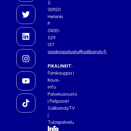
2,
00920
Helsinki
P.
0400-
529
017
asiakaspalvelu@salibandy.fi
PIKALINKIT:
Fanikauppa
|
Kausi-
info
Palvelusivusto
|
Pelipassit
SalibandyTV
|
Tulospalvelu
Info