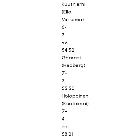
Kuutniemi
(Ella
Virtanen)
6-
3
yv,
54.52
Gharaei
(Hedberg)
7-
3,
55.50
Holopainen
(Kuutniemi)
7-
4
im,
58.21