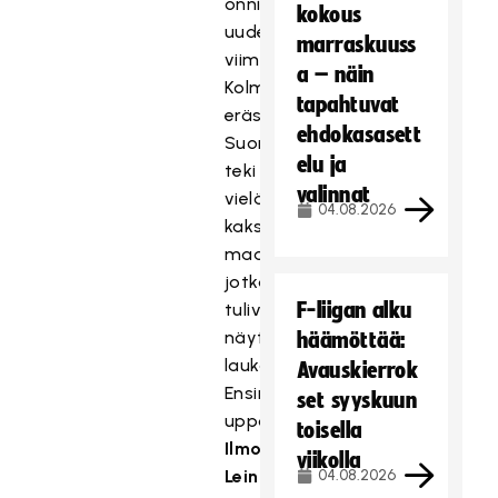
onnistui
kokous
uudelleen
marraskuuss
viimeistelyssä.
a – näin
Kolmannessa
tapahtuvat
erässä
ehdokasasett
Suomi
elu ja
teki
valinnat
vielä
04.08.2026
kaksi
maalia,
jotka
F-liigan alku
tulivat
näyttävillä
häämöttää:
laukauksilla.
Avauskierrok
Ensin
set syyskuun
upposi
toisella
Ilmo
viikolla
Leinon
04.08.2026