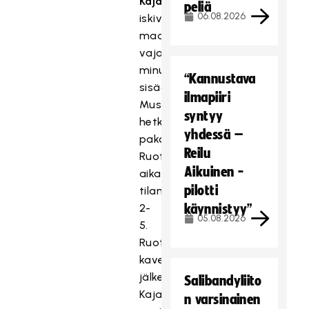
Kajaala
peliä
06.08.2026
iskivät
maalit
vajaan
minuutin
“Kannustava
sisään.
ilmapiiri
Musta
syntyy
hetki
yhdessä –
pakotti
Reilu
Ruotsin
Aikuinen -
aikalisälle
pilotti
tilanteessa
2-
käynnistyy”
05.08.2026
5.
Ruotsin
kavennuksen
jälkeen
Salibandyliito
Kajaala
n varsinainen