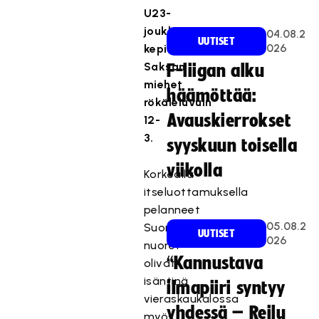
U23-
joukkue
04.08.2
UUTISET
026
kepitti
Saksan
F-liigan alku
miehet
häämöttää:
rökäleluvuin
Avauskierrokset
12-
3.
syyskuun toisella
viikolla
Korkealla
itseluottamuksella
pelanneet
05.08.2
Suomen
UUTISET
026
nuoret
“Kannustava
olivat
isäntinä
ilmapiiri syntyy
vieraskaukalossa
yhdessä – Reilu
myös