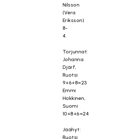
Nilsson
(Vera
Eriksson)
8-
4.
Torjunnat:
Johanna
Djärf,
Ruotsi
9+6+8=23
Emmi
Hokkinen,
Suomi
10+8+6=24
Jäähyt:
Ruotsi