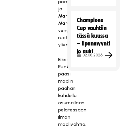
pommi
ja
Markus
Champions
Maronen
Cup vauhtiin
venytti
tässä kuussa
ruotsalaisverkkoa
– lipunmyynti
ylivoimalla.
jo auki
02.08.2026
Eilen
Ruotsi
pääsi
maalin
päähän
kahdella
osumallaan
pelatessaan
ilman
maalivahtia.