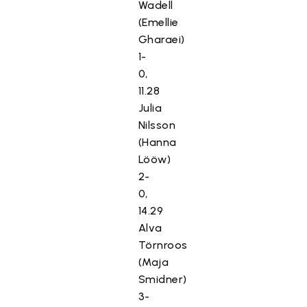
Wadell
(Emellie
Gharaei)
1-
0,
11.28
Julia
Nilsson
(Hanna
Lööw)
2-
0,
14.29
Alva
Törnroos
(Maja
Smidner)
3-