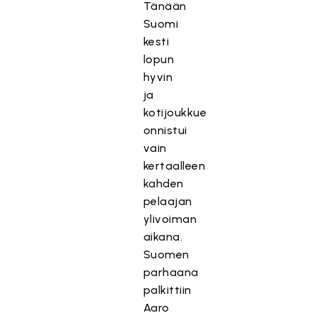
Tänään
Suomi
kesti
lopun
hyvin
ja
kotijoukkue
onnistui
vain
kertaalleen
kahden
pelaajan
ylivoiman
aikana.
Suomen
parhaana
palkittiin
Aaro