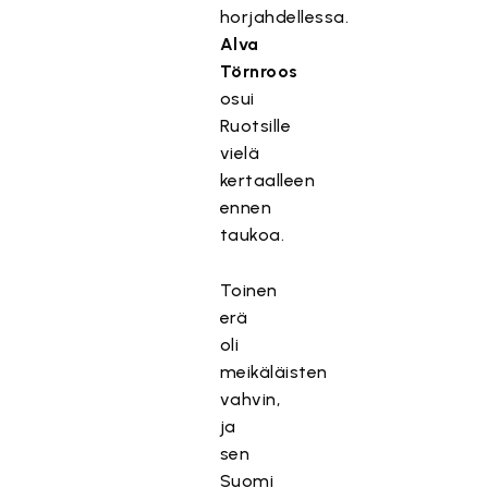
horjahdellessa.
Alva
Törnroos
osui
Ruotsille
vielä
kertaalleen
ennen
taukoa.
Toinen
erä
oli
meikäläisten
vahvin,
ja
sen
Suomi