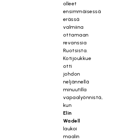
olleet
ensimmäisessä
erässä
valmiina
ottamaan
revanssia
Ruotsista.
Kotijoukkue
otti
johdon
neljännellä
minuutilla
vapaalyönnistä,
kun
Elin
Wadell
laukoi
maalin