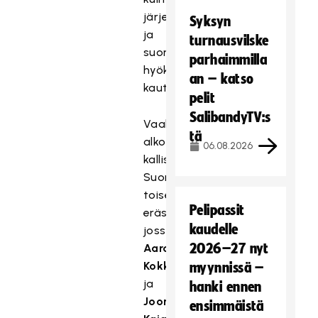
järjestäytyneen
Syksyn
ja
turnausvilske
suoran
parhaimmilla
hyökkäyksen
an – katso
kautta.
pelit
SalibandyTV:s
Vaaka
tä
alkoi
06.08.2026
kallistua
Suomelle
toisessa
Pelipassit
erässä,
kaudelle
jossa
2026–27 nyt
Aaro
Kokko
myynnissä –
ja
hanki ennen
Joona
ensimmäistä