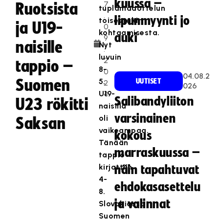
kuussa –
7
Ruotsista
tuplamaaottelun
.
lipunmyynti jo
toisestakin
ja U19-
0
kohtaamisesta.
auki
9
naisille
Nyt
.
luvuin
2
tappio –
8-
0
04.08.2
Suomen
5.
UUTISET
2
026
U19-
4
Salibandyliiton
U23 rökitti
naisilla
varsinainen
oli
Saksan
vaikeampaa.
kokous
Tänään
marraskuussa –
tappio
kirjattiin
näin tapahtuvat
4-
ehdokasasettelu
8.
ja valinnat
Slovakiassa
Suomen