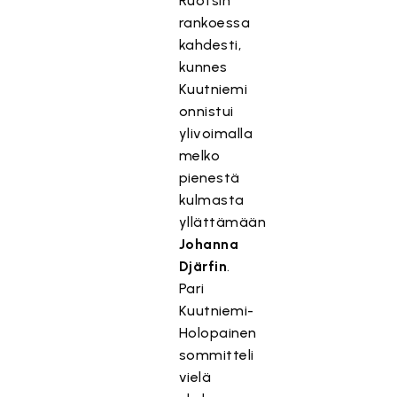
Ruotsin
rankoessa
kahdesti,
kunnes
Kuutniemi
onnistui
ylivoimalla
melko
pienestä
kulmasta
yllättämään
Johanna
Djärfin
.
Pari
Kuutniemi-
Holopainen
sommitteli
vielä