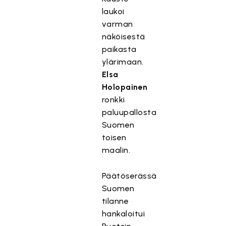
laukoi
varman
näköisestä
paikasta
ylärimaan.
Elsa
Holopainen
ronkki
paluupallosta
Suomen
toisen
maalin.
Päätöserässä
Suomen
tilanne
hankaloitui