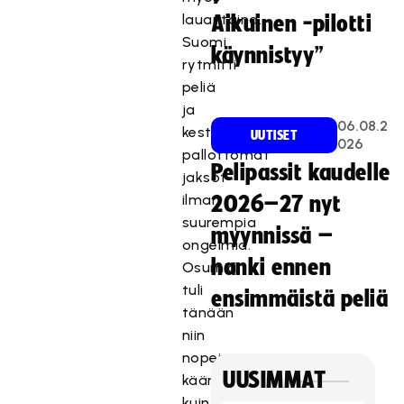
lauantaina.
Aikuinen -pilotti
Suomi
käynnistyy”
rytmitti
peliä
ja
06.08.2
kesti
UUTISET
026
pallottomat
Pelipassit kaudelle
jaksot
ilman
2026–27 nyt
suurempia
myynnissä –
ongelmia.
hanki ennen
Osumia
tuli
ensimmäistä peliä
tänään
niin
nopeista
UUSIMMAT
käännöistä
kuin