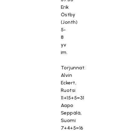
Erik
Östby
(Jonth)
5-
8
yv
im.
Torjunnat:
Alvin
Eckert,
Ruotsi
11+15+5=31
Aapo
Seppälä,
Suomi
7+4+5=16