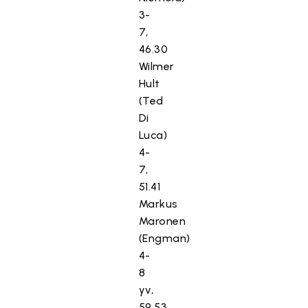
3-
7,
46.30
Wilmer
Hult
(Ted
Di
Luca)
4-
7,
51.41
Markus
Maronen
(Engman)
4-
8
yv,
59.53