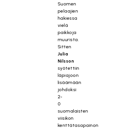
Suomen
pelaajien
hakiessa
vielä
paikkoja
muurista.
Sitten
Julia
Nilsson
syötettiin
läpiajoon
lisäämään
johdoksi
2-
0
suomalaisten
viisikon
kenttätasapainon