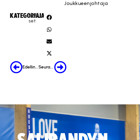
Joukkueenjohtaja
Uuti
KATEGORIA:
JAA:
set
Edellinen
Seuraava