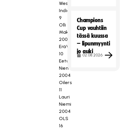
Westend
Indians
9
Champions
Olli
Cup vauhtiin
Maksimainen
tässä kuussa
2005
– lipunmyynti
EräViikingit
jo auki
10
02.08.2026
Eetu
Niemelä
2004
Oilers
11
Lauri
Niemi
2004
OLS
16