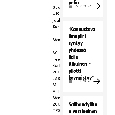
peliä
06.08.2026
Suomen
U19-
joukkue
Eerikkilässä:
“Kannustava
ilmapiiri
Maalivahdit
syntyy
yhdessä –
30
Reilu
Teemu
Aikuinen -
Korhonen
pilotti
2004
käynnistyy”
LASB
05.08.2026
31
Arttu
Mankinen
2005
Salibandyliito
TPS
n varsinainen