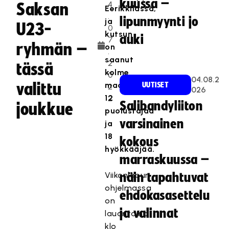
kuussa –
4
Saksan
Eerikkilässä,
.
lipunmyynti jo
ja
U23-
0
kutsun
auki
7
ryhmän –
on
.
saanut
2
tässä
kolme
0
04.08.2
valittu
maalivahtia,
UUTISET
2
026
12
2
Salibandyliiton
joukkue
puolustajaa
varsinainen
ja
18
kokous
hyökkääjää.
marraskuussa –
Viikonlopun
näin tapahtuvat
ohjelmassa
ehdokasasettelu
on
ja valinnat
lauantaina
klo