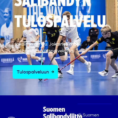
SALIBANDYN
TULOSPALVELU
Jokainen ottelu. Jokainen maali.
Salibandyn tulospalvelussa.
Tulospalveluun
Suomen
© Suomen
Salibandyliitto