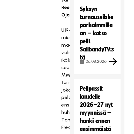
Reemus
Syksyn
Ojanen
.
turnausvilske
parhaimmilla
U19-
an – katso
miesten
pelit
maajoukkue
SalibandyTV:s
valmistautuu
tä
ikäluokan
06.08.2026
seuraavaan
MM-
turnaukseen,
Pelipassit
joka
kaudelle
pelataan
2026–27 nyt
ensi
huhtikuussa
myynnissä –
Tanskan
hanki ennen
Frederikshavnissa.
ensimmäistä