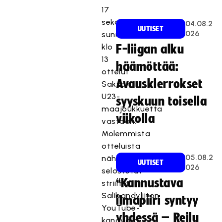
17
sekä
04.08.2
UUTISET
026
sunnuntaina
klo
F-liigan alku
13
häämöttää:
ottelut
Avauskierrokset
Saksan
U23-
syyskuun toisella
maajoukkuetta
viikolla
vastaan.
Molemmista
otteluista
05.08.2
nähdään
UUTISET
026
selostetut
“Kannustava
striimit
Salibandyliiton
ilmapiiri syntyy
YouTube-
yhdessä – Reilu
kanavalla.