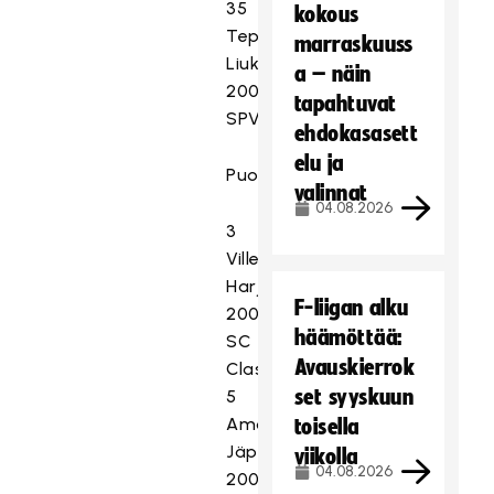
35
kokous
Teppo
marraskuuss
Liukkonen
a – näin
2004
tapahtuvat
SPV
ehdokasasett
elu ja
Puolustajat
valinnat
04.08.2026
3
Ville
Harjunalanen
F-liigan alku
2005
häämöttää:
SC
Avauskierrok
Classic
set syyskuun
5
Amos
toisella
Jäppinen
viikolla
04.08.2026
2004