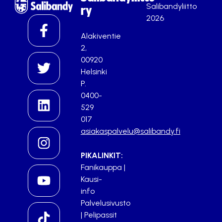
Salibandyliitto
ry
2026
Alakiventie
2,
00920
Helsinki
P.
0400-
529
017
asiakaspalvelu@salibandy.fi
PIKALINKIT:
Fanikauppa
|
Kausi-
info
Palvelusivusto
|
Pelipassit