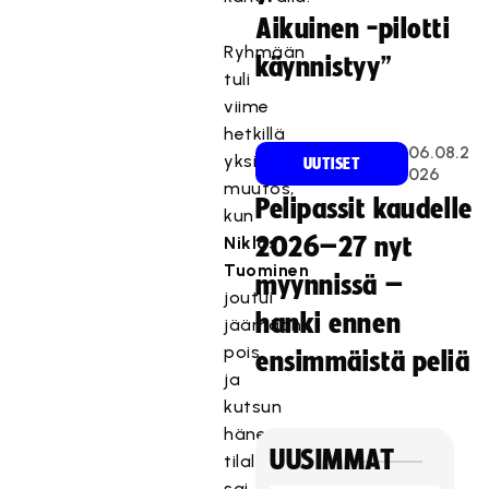
Aikuinen -pilotti
Ryhmään
käynnistyy”
tuli
viime
hetkillä
06.08.2
yksi
UUTISET
026
muutos,
Pelipassit kaudelle
kun
Niklas
2026–27 nyt
Tuominen
myynnissä –
joutui
hanki ennen
jäämään
pois
ensimmäistä peliä
ja
kutsun
hänen
UUSIMMAT
tilalleen
sai