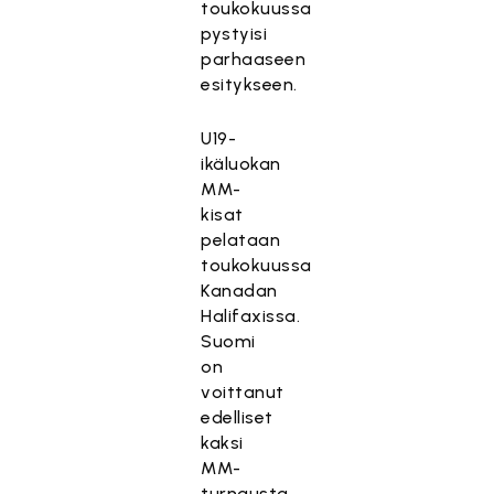
toukokuussa
pystyisi
parhaaseen
esitykseen.
U19-
ikäluokan
MM-
kisat
pelataan
toukokuussa
Kanadan
Halifaxissa.
Suomi
on
voittanut
edelliset
kaksi
MM-
turnausta.