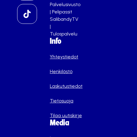
Palvelusivusto
|
Pelipassit
SalibandyTV
|
Tulospalvelu
Info
Yhteystiedot
Henkilöstö
Laskutustiedot
Tietosuoja
Tilaa uutiskirje
Media