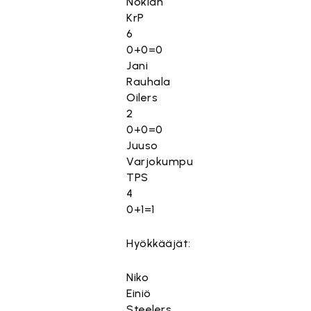
Nokian
KrP
6
0+0=0
Jani
Rauhala
Oilers
2
0+0=0
Juuso
Varjokumpu
TPS
4
0+1=1
Hyökkääjät:
Niko
Einiö
Steelers