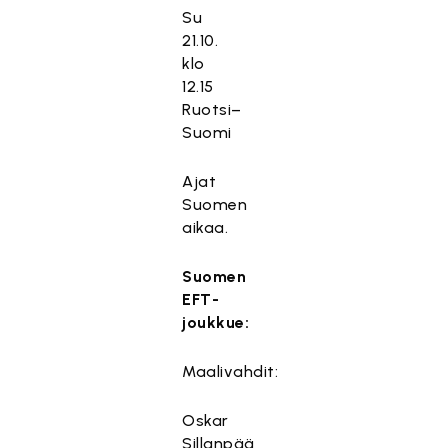
Su
21.10.
klo
12.15
Ruotsi–
Suomi
Ajat
Suomen
aikaa.
Suomen
EFT-
joukkue:
Maalivahdit:
Oskar
Sillanpää