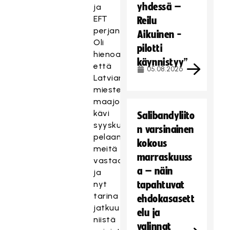
yhdessä –
ja
EFT
Reilu
perjantaina.
Aikuinen -
Oli
pilotti
hienoa,
käynnistyy”
että
05.08.2026
Latvian
miesten
maajoukkue
kävi
Salibandyliito
syyskuussa
n varsinainen
pelaamassa
kokous
meitä
marraskuuss
vastaan,
a – näin
ja
nyt
tapahtuvat
tarina
ehdokasasett
jatkuu
elu ja
niistä
valinnat