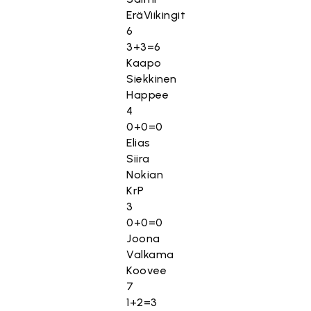
EräViikingit
6
3+3=6
Kaapo
Siekkinen
Happee
4
0+0=0
Elias
Siira
Nokian
KrP
3
0+0=0
Joona
Valkama
Koovee
7
1+2=3