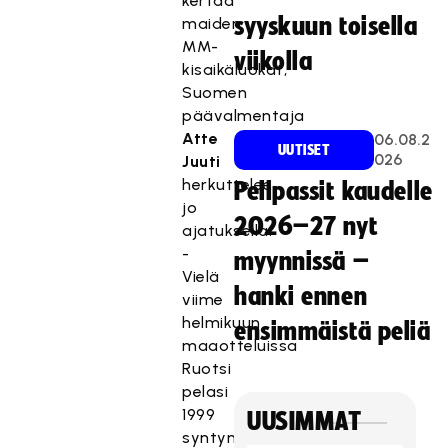
kertaa
syyskuun toisella
maiden
MM-
viikolla
kisaikäluokat,
Suomen
päävalmentaja
Atte
06.08.2
UUTISET
026
Juuti
herkuttelee
Pelipassit kaudelle
jo
2026–27 nyt
ajatuksella.
-
myynnissä –
Vielä
hanki ennen
viime
helmikuun
ensimmäistä peliä
maaotteluissa
Ruotsi
pelasi
1999
UUSIMMAT
syntyneillä,