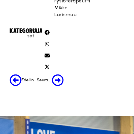
Fysioterapeutti
Mikko
Larinmaa
Uuti
KATEGORIA:
JAA:
set
Edellinen
Seuraava