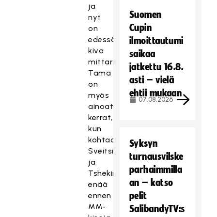
ja
Suomen
nyt
Cupin
on
edessä
ilmoittautumi
kiva
saikaa
mittari.
jatkettu 16.8.
Tämä
asti – vielä
on
ehtii mukaan
myös
07.08.2026
ainoat
kerrat,
kun
kohtaamme
Syksyn
Sveitsin
turnausvilske
ja
parhaimmilla
Tshekin
an – katso
enää
pelit
ennen
MM-
SalibandyTV:s