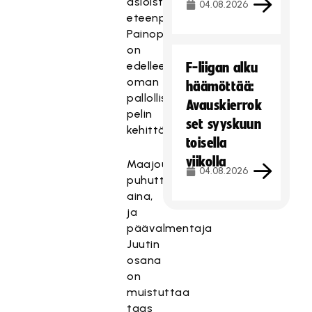
asioista
04.08.2026
eteenpäin.
Painopiste
on
edelleen
F-liigan alku
oman
häämöttää:
pallollisen
Avauskierrok
pelin
set syyskuun
kehittämisessä.
toisella
viikolla
Maajoukkuevalinnat
04.08.2026
puhuttavat
aina,
ja
päävalmentaja
Juutin
osana
on
muistuttaa
taas