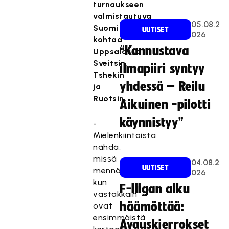
turnaukseen
valmistautuva
05.08.2
Suomi
UUTISET
026
kohtaa
“Kannustava
Uppsalassa
Sveitsin,
ilmapiiri syntyy
Tshekin
yhdessä – Reilu
ja
Ruotsin.
Aikuinen -pilotti
käynnistyy”
-
Mielenkiintoista
nähdä,
missä
04.08.2
UUTISET
mennään,
026
kun
F-liigan alku
vastakkain
häämöttää:
ovat
ensimmäistä
Avauskierrokset