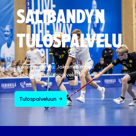
SALIBANDYN
TULOSPALVELU
Jokainen ottelu. Jokainen maali.
Salibandyn tulospalvelussa.
Tulospalveluun