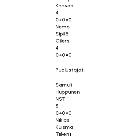
Koovee
4
0+0=0
Nemo
Sipilä
Oilers
4
0+0=0
Puolustajat:
Samuli
Huppunen
NST
5
0+0=0
Niklas
Kuisma
Tiikerit