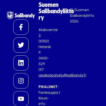
Suomen
© Suomen
Salibandyliitto
Salibandyliitto
ry
2026
Alakiventie
2,
00920
Helsinki
P.
0400-
529
017
asiakaspalvelu@salibandy.fi
PIKALINKIT:
Fanikauppa
|
Kausi-
info