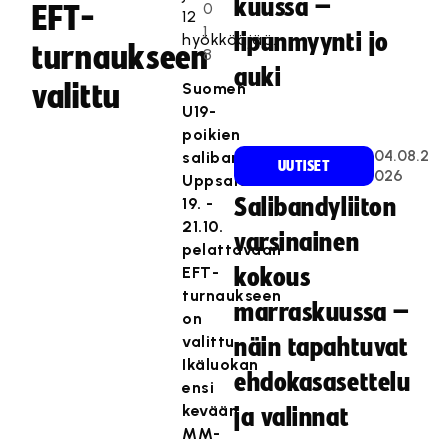
kuussa –
0
EFT-
12
1
lipunmyynti jo
hyökkääjää.
turnaukseen
8
auki
valittu
Suomen
U19-
poikien
04.08.2
salibandymaajoukkue
UUTISET
026
Uppsalassa
19. -
Salibandyliiton
21.10.
varsinainen
pelattavaan
EFT-
kokous
turnaukseen
marraskuussa –
on
valittu.
näin tapahtuvat
Ikäluokan
ehdokasasettelu
ensi
kevään
ja valinnat
MM-