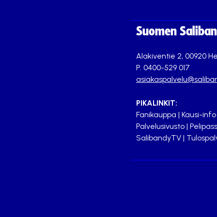
Suomen Saliband
Alakiventie 2, 00920 He
P. 0400-529 017
asiakaspalvelu@saliban
PIKALINKIT:
Fanikauppa
|
Kausi-info
Palvelusivusto
|
Pelipass
SalibandyTV
|
Tulospal