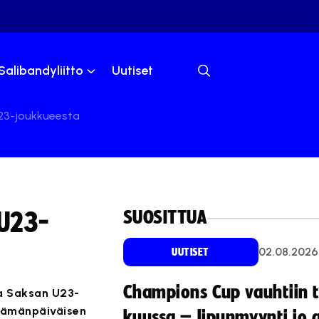
Salibandyliitto
Uutiset
U23-joukkueesta
SUOSITTUA
 U23-
02.08.2026
UUTISET
Champions Cup vauhtiin 
sa Saksan U23-
 tämänpäiväisen
kuussa – lipunmyynti jo 