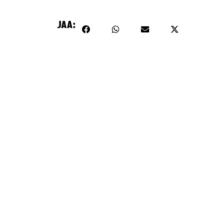
mä sisältö on estetty, koska se vaatii markkinointievästeitä.
JAA:
Hyväksy markkinointievästeet