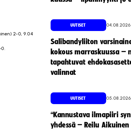
04.08.2026
UUTISET
inen) 2-0, 9.04
Salibandyliiton varsinain
-0.
kokous marraskuussa – 
tapahtuvat ehdokasasette
valinnat
05.08.2026
UUTISET
“Kannustava ilmapiiri sy
yhdessä – Reilu Aikuinen 