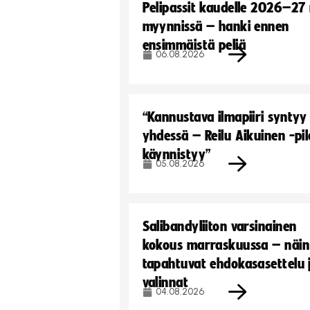
Pelipassit kaudelle 2026–27
myynnissä – hanki ennen
ensimmäistä peliä
06.08.2026
“Kannustava ilmapiiri syntyy
yhdessä – Reilu Aikuinen -pil
käynnistyy”
05.08.2026
Salibandyliiton varsinainen
kokous marraskuussa – näin
tapahtuvat ehdokasasettelu 
valinnat
04.08.2026