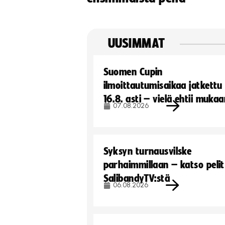
UUSIMMAT
Suomen Cupin
ilmoittautumisaikaa jatkettu
16.8. asti – vielä ehtii muka
07.08.2026
Syksyn turnausvilske
parhaimmillaan – katso pelit
SalibandyTV:stä
06.08.2026