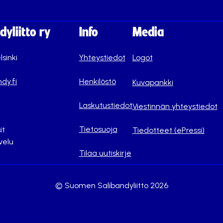
yliitto ry
Info
Media
lsinki
Yhteystiedot
Logot
dy.fi
Henkilöstö
Kuvapankki
Laskutustiedot
Viestinnän yhteystiedot
Tietosuoja
it
Tiedotteet (ePressi)
velu
Tilaa uutiskirje
© Suomen Salibandyliitto 2026