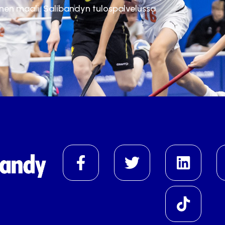
inen maali. Salibandyn tulospalvelussa.