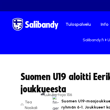
Tulospalvelu
Info
Salibandy.fi
U
Suomen U19 aloitti Eeri
joukkueesta
Lukukertoja:
156
Suomen U19-maajoukkue l
Tea
ryhmän 6-1. Joukkueet ko
Naskali