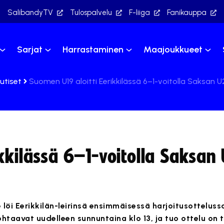
SalibandyTV
Tulospalvelu
F-liiga
Fanikauppa
Sarjat
Harrastaminen
Maajoukkueet
utiset
Suomen U19 aloitti Eerikkilässä 6–1-voitolla Saksan 
kkilässä 6–1-voitolla Saksan
öi Eerikkilän-leirinsä ensimmäisessä harjoitusottelus
htaavat uudelleen sunnuntaina klo 13, ja tuo ottelu on