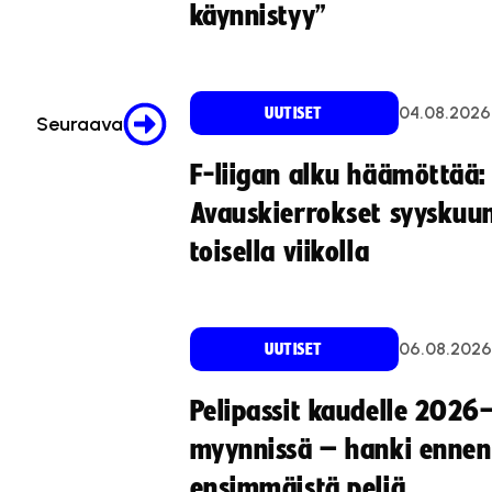
käynnistyy”
04.08.2026
UUTISET
Seuraava
F-liigan alku häämöttää:
Avauskierrokset syyskuu
toisella viikolla
06.08.2026
UUTISET
Pelipassit kaudelle 2026
myynnissä – hanki ennen
ensimmäistä peliä