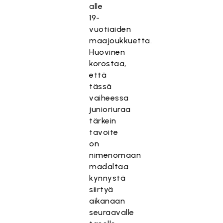
alle
19-
vuotiaiden
maajoukkuetta.
Huovinen
korostaa,
että
tässä
vaiheessa
junioriuraa
tärkein
tavoite
on
nimenomaan
madaltaa
kynnystä
siirtyä
aikanaan
seuraavalle