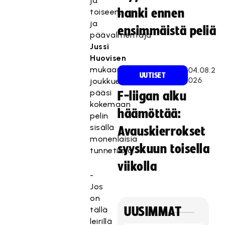
ja
hanki ennen
toiseen,
ja
ensimmäistä peliä
päävalmentaja
Jussi
Huovisen
mukaan
04.08.2
UUTISET
026
joukkue
pääsi
F-liigan alku
kokemaan
häämöttää:
pelin
sisällä
Avauskierrokset
monenlaisia
syyskuun toisella
tunnetiloja.
viikolla
-
Jos
on
tällä
UUSIMMAT
leirillä