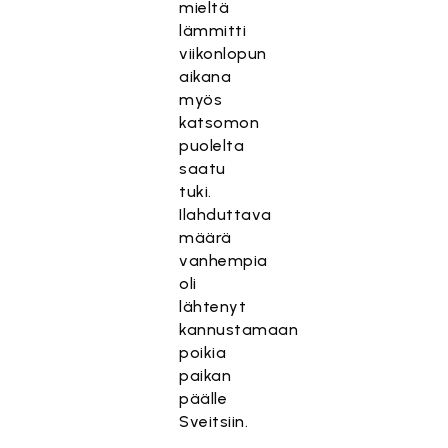
mieltä
lämmitti
viikonlopun
aikana
myös
katsomon
puolelta
saatu
tuki.
Ilahduttava
määrä
vanhempia
oli
lähtenyt
kannustamaan
poikia
paikan
päälle
Sveitsiin.