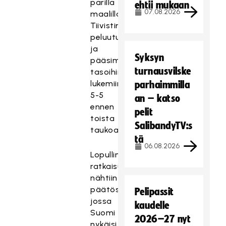
parilla
ehtii mukaan
07.08.2026
maalilla.
Tiivistimme
peluutusta,
ja
Syksyn
pääsimme
turnausvilske
tasoihin
lukemiin
parhaimmilla
5-5
an – katso
ennen
pelit
toista
SalibandyTV:s
taukoa.
tä
06.08.2026
Lopullinen
ratkaisu
nähtiin
päätöserässä,
Pelipassit
jossa
kaudelle
Suomi
2026–27 nyt
nykäisi