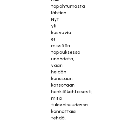
tapahtumasta
lähtien.
Nyt
yli
kasvavia
ei
missään
tapauksessa
unohdeta,
vaan
heidän
kanssaan
katsotaan
henkilökohtaisesti,
mitä
tulevaisuudessa
kannattaisi
tehdä.