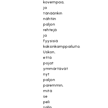
kovempaa,
ja
tänäänkin
nähtiin
paljon
rehtejä
ja
fyysisiä
kaksinkamppailuita.
Uskon,
että
pojat
ymmärtävät
nyt
paljon
paremmin,
mitä
se
peli
tällä