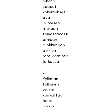
aikana
saadut
kokemukset
ovat
Huovisen
mukaan
toivottavasti
omiaan
ruokkimaan
poikien
motivaatiota
jatkossa.
-
Kyllähän
tällainen
voitto
kasvattaa
noita
poikia