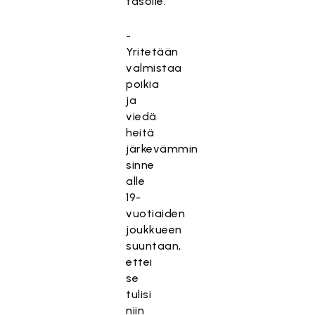
tasolle.
-
Yritetään
valmistaa
poikia
ja
viedä
heitä
järkevämmin
sinne
alle
19-
vuotiaiden
joukkueen
suuntaan,
ettei
se
tulisi
niin