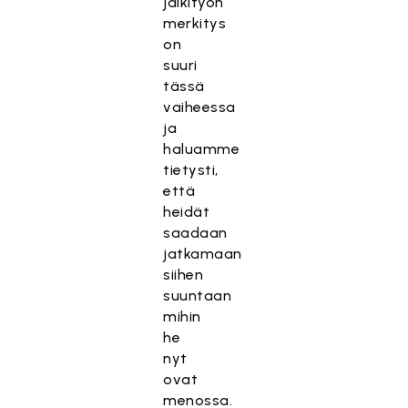
jälkityön
merkitys
on
suuri
tässä
vaiheessa
ja
haluamme
tietysti,
että
heidät
saadaan
jatkamaan
siihen
suuntaan
mihin
he
nyt
ovat
menossa.