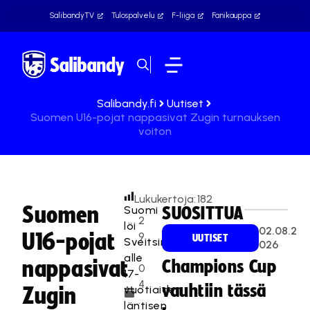
SalibandyTV
Tulospalvelu
F-liiga
Fanikauppa
Salibandy.fi
Uutiset
Suomen U16-pojat nappasivat Zugin turnauksen
voiton
Lukukertoja:
182
Suomen
Suomi
SUOSITTUA
2
löi
02.08.2
U16-pojat
9
UUTISET
Sveitsin
026
.
alle
nappasivat
Champions Cup
0
17-
4
vauhtiin tässä
vuotiaiden
Zugin
.
läntisen