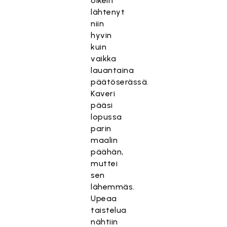
oikein
lähtenyt
niin
hyvin
kuin
vaikka
lauantaina
päätöserässä.
Kaveri
pääsi
lopussa
parin
maalin
päähän,
muttei
sen
lähemmäs.
Upeaa
taistelua
nähtiin