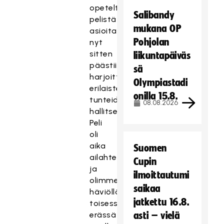
opeteltu
Salibandy
pelistä
mukana OP
asioita,
Pohjolan
nyt
sitten
liikuntapäiväs
päästiin
sä
harjoittelemaan
Olympiastadi
erilaisten
onilla 15.8.
tunteiden
08.08.2026
hallitsemista.
Peli
oli
aika
Suomen
ailahteleva,
Cupin
ja
ilmoittautumi
olimme
saikaa
häviöllä
jatkettu 16.8.
toisessa
erässä
asti – vielä