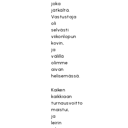
joka
jätkältä.
Vastustaja
oli
selvästi
viikonlopun
kovin,
ja
välillä
olimme
aivan
helisemässä.
Kaiken
kaikkiaan
turnausvoitto
maistui,
ja
leirin