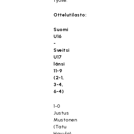
työlle.
Ottelutilasto:
Suomi
U16
-
Sveitsi
U17
länsi
11-9
(2-1,
3-4,
6-4)
1-0
Justus
Mustonen
(Tatu
Havula)