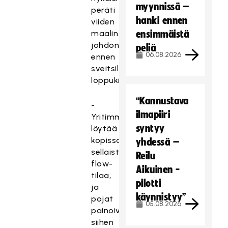
myynnissä –
peräti
hanki ennen
viiden
maalin
ensimmäistä
johdon
peliä
06.08.2026
ennen
sveitsiläisten
loppukiriä.
“Kannustava
-
ilmapiiri
Yritimme
syntyy
löytää
kopissa
yhdessä –
sellaista
Reilu
flow-
Aikuinen -
tilaa,
pilotti
ja
käynnistyy”
pojat
05.08.2026
painoivatkin
siihen