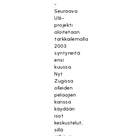
-
Seuraava
U16-
projekti
aloitetaan
tarkkailemalla
2003
syntyneitä
ensi
kuussa.
Nyt
Zugissa
olleiden
pelaajien
kanssa
käydään
isot
keskustelut,
sillä