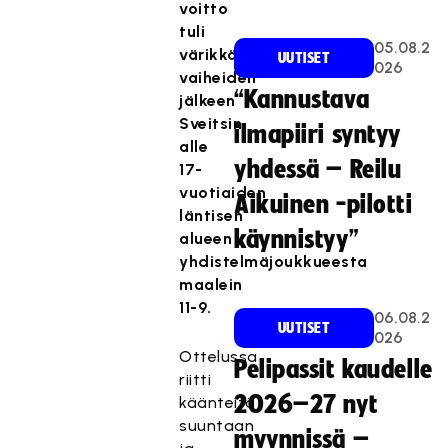
voitto
tuli
05.08.2
värikkäiden
UUTISET
026
vaiheiden
“Kannustava
jälkeen
Sveitsin
ilmapiiri syntyy
alle
yhdessä – Reilu
17-
vuotiaiden
Aikuinen -pilotti
läntisen
käynnistyy”
alueen
yhdistelmäjoukkueesta
maalein
11-9.
06.08.2
UUTISET
026
Ottelussa
Pelipassit kaudelle
riitti
2026–27 nyt
käänteitä
suuntaan
myynnissä –