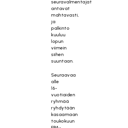
seuravalmentajat
antavat
mahtavasti,
ja
palkinto
kuuluu
lopun
viimein
siihen
suuntaan.
Seuraavaa
alle
16-
vuotiaiden
ryhmää
ryhdytään
kasaamaan
toukokuun
FBA-