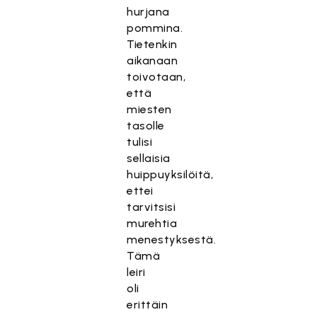
hurjana
pommina.
Tietenkin
aikanaan
toivotaan,
että
miesten
tasolle
tulisi
sellaisia
huippuyksilöitä,
ettei
tarvitsisi
murehtia
menestyksestä.
Tämä
leiri
oli
erittäin