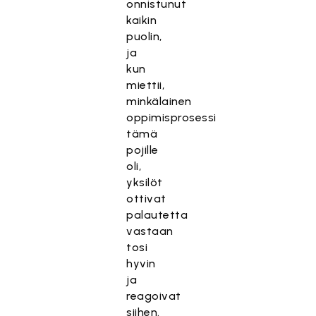
onnistunut
kaikin
puolin,
ja
kun
miettii,
minkälainen
oppimisprosessi
tämä
pojille
oli,
yksilöt
ottivat
palautetta
vastaan
tosi
hyvin
ja
reagoivat
siihen.