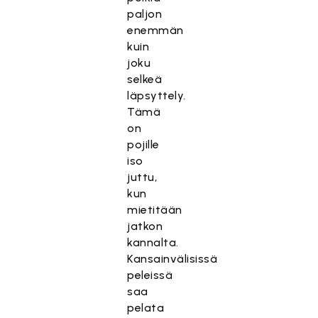
paljon
enemmän
kuin
joku
selkeä
läpsyttely.
Tämä
on
pojille
iso
juttu,
kun
mietitään
jatkon
kannalta.
Kansainvälisissä
peleissä
saa
pelata