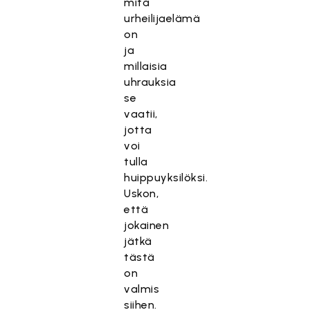
mitä
urheilijaelämä
on
ja
millaisia
uhrauksia
se
vaatii,
jotta
voi
tulla
huippuyksilöksi.
Uskon,
että
jokainen
jätkä
tästä
on
valmis
siihen.