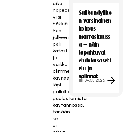
aika
nopeasti
Salibandyliito
viisi
n varsinainen
häkkiä.
kokous
Sen
marraskuuss
jälkeen
peli
a – näin
katosi,
tapahtuvat
ja
ehdokasasett
vaikka
elu ja
olimme
valinnat
käyneet
04.08.2026
läpi
pallolla
puolustamista
käytännössä,
tänään
se
ei