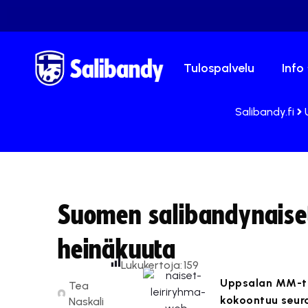
Tulospalvelu
Info
Salibandy.fi
Suomen salibandynaiset 
heinäkuuta
Lukukertoja:
159
Uppsalan MM-tu
Tea
kokoontuu seura
Naskali