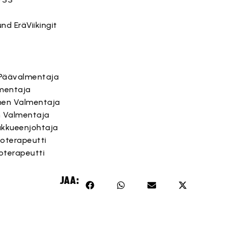
nd EräViikingit
 Päävalmentaja
lmentaja
nen Valmentaja
 Valmentaja
ukkueenjohtaja
ioterapeutti
ioterapeutti
JAA: