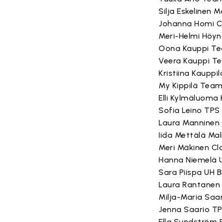
Silja Eskelinen 
Johanna Homi C
Meri-Helmi Höyn
Oona Kauppi Te
Veera Kauppi T
Kristiina Kauppil
My Kippilä Team
Elli Kylmäluoma
Sofia Leino TPS
Laura Manninen 
Iida Mettälä Ma
Meri Mäkinen Cl
Hanna Niemelä U
Sara Piispa UH B
Laura Rantanen
Milja-Maria Saa
Jenna Saario T
Ella Sundström 