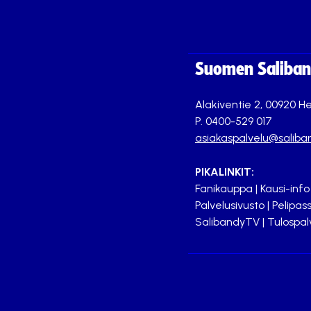
Suomen Saliband
Alakiventie 2, 00920 He
P. 0400-529 017
asiakaspalvelu@saliban
PIKALINKIT:
Fanikauppa
|
Kausi-info
Palvelusivusto
|
Pelipass
SalibandyTV
|
Tulospal