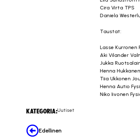
Cira Virta TPS
Daniela Westerlu
Taustat:
Lasse Kurronen
Aki Vilander Va
Jukka Ruotsalai
Henna Hukkanen
Tiia Ukkonen Jo
Henna Autio Fys
Niko Iivonen Fys
Uutiset
KATEGORIA:
Edellinen