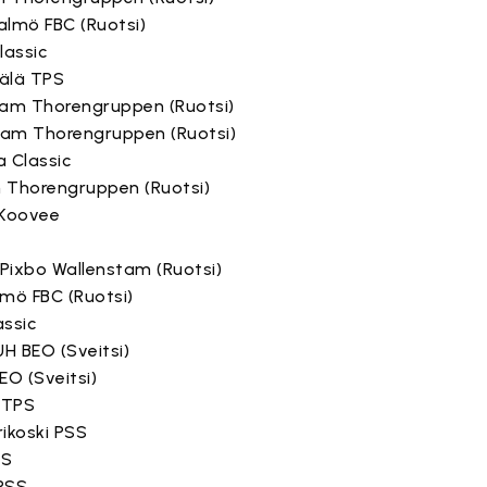
Malmö FBC (Ruotsi)
lassic
älä TPS
am Thorengruppen (Ruotsi)
eam Thorengruppen (Ruotsi)
a Classic
 Thorengruppen (Ruotsi)
 Koovee
Pixbo Wallenstam (Ruotsi)
lmö FBC (Ruotsi)
assic
H BEO (Sveitsi)
EO (Sveitsi)
 TPS
rikoski PSS
PS
PSS