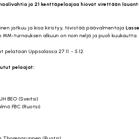
maalivahtia ja 21 kenttäpelaajaa hiovat virettään lauant
en jatkuu ja kisa kiristyy, tiivistää päävalmentaja
Lasse
n MM-turnauksen alkuun on noin neljä ja puoli kuukautta.
 pelataan Uppsalassa 27.11. - 5.12.
utut pelaajat:
UH BEO (Sveitsi)
almö FBC (Ruotsi)
m Thorengruppen (Ruotsi)