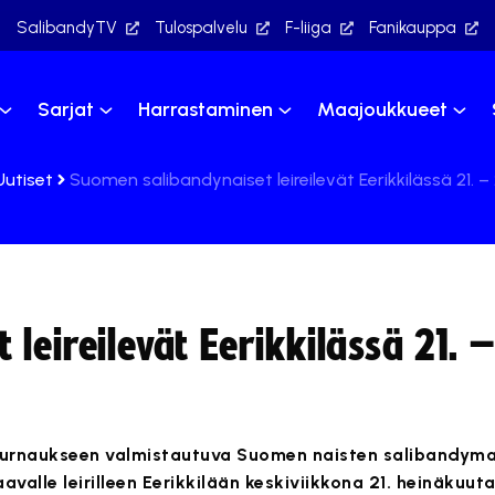
SalibandyTV
Tulospalvelu
F-liiga
Fanikauppa
Sarjat
Harrastaminen
Maajoukkueet
Uutiset
Suomen salibandynaiset leireilevät Eerikkilässä 21. –
leireilevät Eerikkilässä 21. –
rnaukseen valmistautuva Suomen naisten salibandym
avalle leirilleen Eerikkilään keskiviikkona 21. heinäkuu