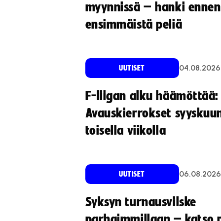
myynnissä – hanki ennen
ensimmäistä peliä
04.08.2026
UUTISET
F-liigan alku häämöttää:
Avauskierrokset syyskuu
toisella viikolla
06.08.2026
UUTISET
Syksyn turnausvilske
parhaimmillaan – katso p