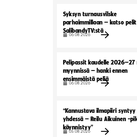
Syksyn turnausvilske
parhaimmillaan – katso pelit
SalibandyTV:stä
06.08.2026
Pelipassit kaudelle 2026–27
myynnissä – hanki ennen
ensimmäistä peliä
06.08.2026
“Kannustava ilmapiiri syntyy
yhdessä – Reilu Aikuinen -pil
käynnistyy”
05.08.2026