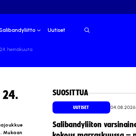
Salibandyliitto
Uutiset
 24. heinäkuuta
SUOSITTUA
 24.
04.08.2026
UUTISET
Salibandyliiton varsinain
aajoukkue
ta. Mukaan
kokous marraskuussa – 