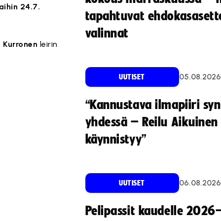
aihin 24.7.
tapahtuvat ehdokasasette
valinnat
 Kurronen
leirin
05.08.2026
UUTISET
“Kannustava ilmapiiri sy
yhdessä – Reilu Aikuinen 
käynnistyy”
06.08.2026
UUTISET
Pelipassit kaudelle 2026