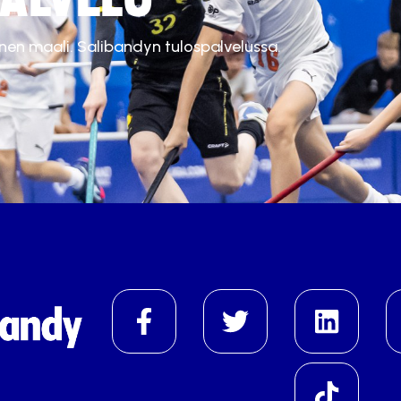
inen maali. Salibandyn tulospalvelussa.