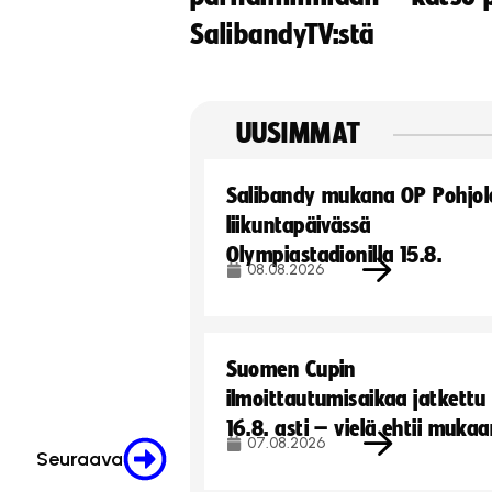
SalibandyTV:stä
UUSIMMAT
Salibandy mukana OP Pohjol
liikuntapäivässä
Olympiastadionilla 15.8.
08.08.2026
Suomen Cupin
ilmoittautumisaikaa jatkettu
16.8. asti – vielä ehtii muka
07.08.2026
Seuraava