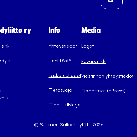
yliitto ry
Info
Media
lsinki
Yhteystiedot
Logot
dy.fi
Henkilöstö
Kuvapankki
Laskutustiedot
Viestinnän yhteystiedot
Tietosuoja
it
Tiedotteet (ePressi)
velu
Tilaa uutiskirje
© Suomen Salibandyliitto 2026