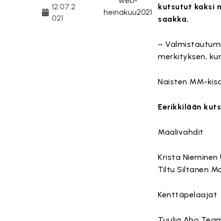
12.07.2
kutsutut kaksi 
021
saakka.
– Valmistautumin
merkityksen, ku
Naisten MM-kisat
Eerikkilään kuts
Maalivahdit
Krista Nieminen 
Tiltu Siltanen M
Kenttäpelaajat
Tuulia Aho Tea