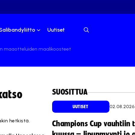
Salibandyliitto
Uutiset
pun maaotteluiden maalikoosteet
SUOSITTUA
katso
02.08.2026
UUTISET
in hetkistä.
Champions Cup vauhtiin 
kuussa – lipunmyynti jo 