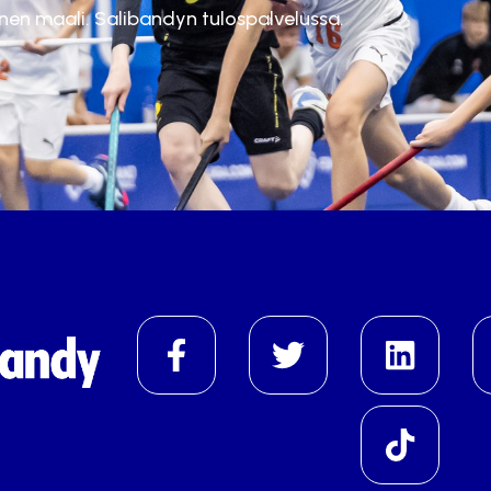
inen maali. Salibandyn tulospalvelussa.