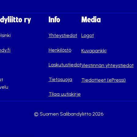
yliitto ry
Info
Media
lsinki
Yhteystiedot
Logot
dy.fi
Henkilöstö
Kuvapankki
Laskutustiedot
Viestinnän yhteystiedot
Tietosuoja
it
Tiedotteet (ePressi)
velu
Tilaa uutiskirje
© Suomen Salibandyliitto 2026