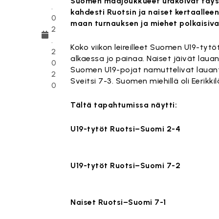
Suomen maajoukkueet urakoivat täysil
.
kahdesti Ruotsin ja naiset kertaalleen
0
maan turnauksen ja miehet polkaisiv
2
.
Koko viikon leireilleet Suomen U19-tyt
2
alkaessa jo painaa. Naiset jäivät laua
0
Suomen U19-pojat namuttelivat lauant
2
Sveitsi 7-3. Suomen miehillä oli Eerikkil
0
Tältä tapahtumissa näytti:
U19-tytöt Ruotsi–Suomi 2-4
Tämä sisä
U19-tytöt Ruotsi–Suomi 7-2
Tämä sisä
Naiset Ruotsi–Suomi 7-1