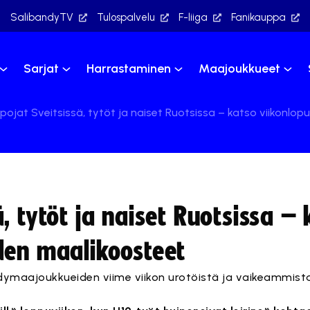
SalibandyTV
Tulospalvelu
F-liiga
Fanikauppa
Sarjat
Harrastaminen
Maajoukkueet
ojat Sveitsissä, tytöt ja naiset Ruotsissa – katso viikonlo
, tytöt ja naiset Ruotsissa – 
den maalikoosteet
maajoukkueiden viime viikon urotöistä ja vaikeammistak