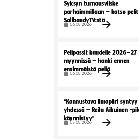
Syksyn turnausvilske
parhaimmillaan – katso pelit
SalibandyTV:stä
06.08.2026
Pelipassit kaudelle 2026–27
myynnissä – hanki ennen
ensimmäistä peliä
06.08.2026
“Kannustava ilmapiiri syntyy
yhdessä – Reilu Aikuinen -pil
käynnistyy”
05.08.2026