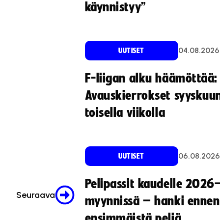
käynnistyy”
04.08.2026
UUTISET
F-liigan alku häämöttää:
Avauskierrokset syyskuu
toisella viikolla
06.08.2026
UUTISET
Pelipassit kaudelle 2026
Seuraava
myynnissä – hanki ennen
ensimmäistä peliä