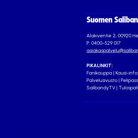
Suomen Saliband
Alakiventie 2, 00920 He
P. 0400-529 017
asiakaspalvelu@saliban
PIKALINKIT:
Fanikauppa
|
Kausi-info
Palvelusivusto
|
Pelipass
SalibandyTV
|
Tulospal