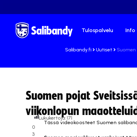
Tulospalvelu
Info
Salibandy.fi
Uutiset
Suomen p
Suomen pojat Sveitsissä
viikonlopun maaottelui
Lukukertoja:
171
Tässä videokoosteet Suomen salibandy
0
3