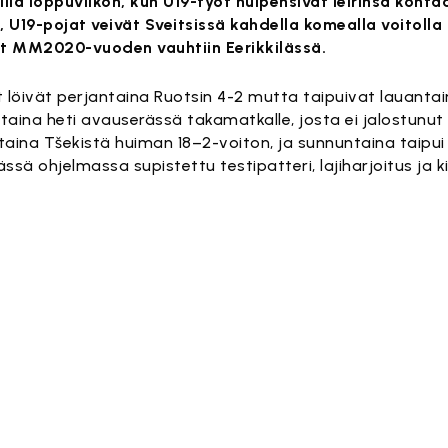
lä loppuviikon, kun U19-työt huipensivat leirinsä koht
, U19-pojat veivät Sveitsissä kahdella komealla voitolla
at MM2020-vuoden vauhtiin Eerikkilässä.
öt löivät perjantaina Ruotsin 4-2 mutta taipuivat lauantai
ntaina heti avauserässä takamatkalle, josta ei jalostunut
aina Tšekistä huiman 18–2-voiton, ja sunnuntaina taipui
ässä ohjelmassa supistettu testipatteri, lajiharjoitus ja kir
ltö on estetty, koska se vaatii markkinointievästeitä.
Hyväksy markkinointievästeet
ltö on estetty, koska se vaatii markkinointievästeitä.
Hyväksy markkinointievästeet