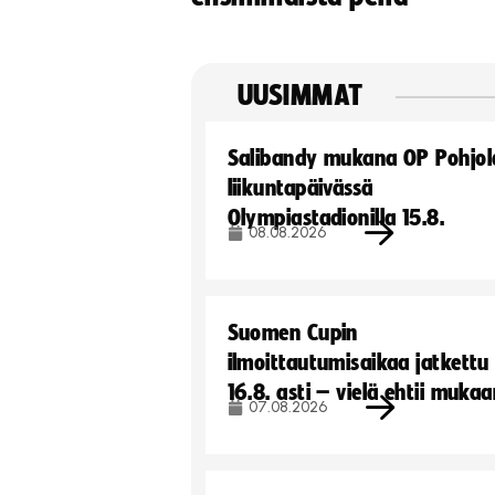
UUSIMMAT
Salibandy mukana OP Pohjol
liikuntapäivässä
Olympiastadionilla 15.8.
08.08.2026
Suomen Cupin
ilmoittautumisaikaa jatkettu
16.8. asti – vielä ehtii muka
07.08.2026