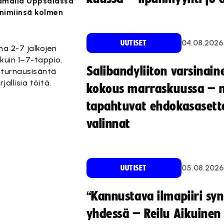
aamalla Uppsalassa
 nimiinsä kolmen
04.08.2026
UUTISET
na 2-7 jalkojen
 kuin 1–7-tappio.
Salibandyliiton varsinain
 turnausisäntä
jallisia töitä.
kokous marraskuussa – 
tapahtuvat ehdokasasette
valinnat
05.08.2026
UUTISET
“Kannustava ilmapiiri sy
yhdessä – Reilu Aikuinen 