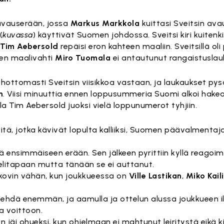
avauserään, jossa
Markus Markkola
kuittasi Sveitsin av
(
kuvassa
) käyttivät Suomen johdossa. Sveitsi kiri kuiten
ä
Tim Aebersold
repäisi eron kahteen maaliin. Sveitsillä oli
en maalivahti
Miro Tuomala
ei antautunut rangaistusla
hottomasti Sveitsin viisikkoa vastaan, ja laukaukset pys
n
. Viisi minuuttia ennen loppusummeria Suomi alkoi hak
illa Tim Aebersold juoksi vielä loppunumerot tyhjiin.
itä, jotka kävivät lopulta kalliiksi, Suomen päävalmenta
 ensimmäiseen erään. Sen jälkeen pyrittiin kyllä reagoim
litapaan mutta tänään se ei auttanut.
kovin vähän, kun joukkueessa on
Ville Lastikan
,
Miko Kail
 tehdä enemmän, ja aamulla ja ottelun alussa joukkueen i
ja voittoon.
äi ohueksi, kun ohjelmaan ei mahtunut leiritystä eikä k