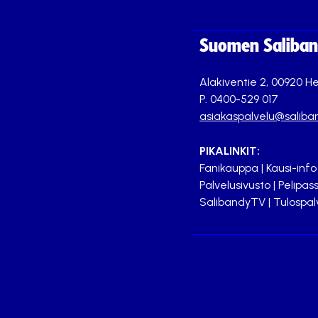
Suomen Saliband
Alakiventie 2, 00920 He
P. 0400-529 017
asiakaspalvelu@saliban
PIKALINKIT:
Fanikauppa
|
Kausi-info
Palvelusivusto
|
Pelipass
SalibandyTV
|
Tulospal