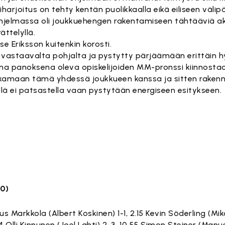
iharjoitus on tehty kentän puolikkaalla eikä eiliseen väli
 ohjelmassa oli joukkuehengen rakentamiseen tähtääviä ak
ättelyllä.
se Eriksson kuitenkin korosti.
a vastaavalta pohjalta ja pystytty pärjäämään erittäin h
a panoksena oleva opiskelijoiden MM-pronssi kiinnostaa
urkamaan tämä yhdessä joukkueen kanssa ja sitten rake
tällä ei patsastella vaan pystytään energiseen esitykseen.
-0)
us Markkola (Albert Koskinen) 1-1, 2.15 Kevin Söderling (Miko 
 Olli Kinnunen (Joel Lahti) 2-3, 10.55 Simon Steiner (Manue