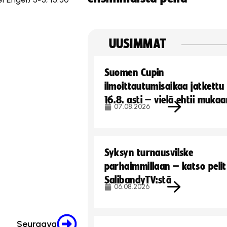
UUSIMMAT
Suomen Cupin
ilmoittautumisaikaa jatkettu
16.8. asti – vielä ehtii muka
07.08.2026
Syksyn turnausvilske
parhaimmillaan – katso pelit
SalibandyTV:stä
06.08.2026
Seuraava