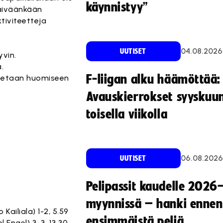
käynnistyy”
päiväänkään
tiviteetteja
04.08.2026
UUTISET
yvin.
.
F-liigan alku häämöttää:
nnetaan huomiseen
Avauskierrokset syyskuu
toisella viikolla
06.08.2026
UUTISET
Pelipassit kaudelle 2026
myynnissä – hanki ennen
Kailiala) 1-2, 5.59
ensimmäistä peliä
l Engel) 3-3, 13.30