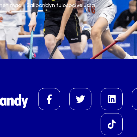
inen maali. Salibandyn tulospalvelussa.