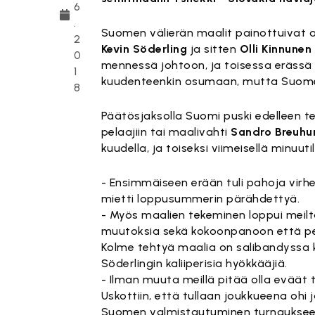
6
.
Suomen välierän maalit painottuivat 
2
Kevin Söderling
ja sitten
Olli Kinnunen
0
mennessä johtoon, ja toisessa eräss
1
kuudenteenkin osumaan, mutta Suom
8
Päätösjaksolla Suomi puski edelleen te
pelaajiin tai maalivahti
Sandro Breuhu
kuudella, ja toiseksi viimeisellä minuut
- Ensimmäiseen erään tuli pahoja virhe
mietti loppusummerin pärähdettyä.
- Myös maalien tekeminen loppui meiltä
muutoksia sekä kokoonpanoon että pe
Kolme tehtyä maalia on salibandyssa 
Söderlingin kaliiperisia hyökkääjiä.
- Ilman muuta meillä pitää olla eväät
Uskottiin, että tullaan joukkueena ohi 
Suomen valmistautuminen turnaukseen j