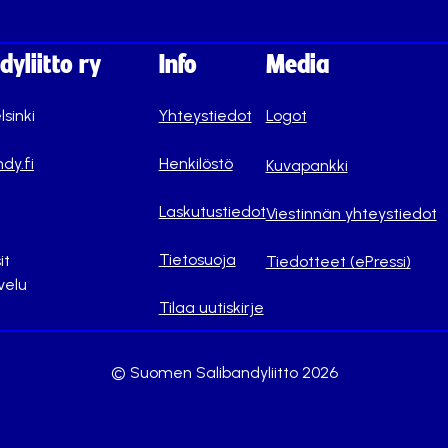
yliitto ry
Info
Media
lsinki
Yhteystiedot
Logot
dy.fi
Henkilöstö
Kuvapankki
Laskutustiedot
Viestinnän yhteystiedot
Tietosuoja
it
Tiedotteet (ePressi)
velu
Tilaa uutiskirje
© Suomen Salibandyliitto 2026