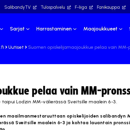
SalibandyTV
Tulospalvelu
F-liiga
Fanikauppa
Sarjat
Harrastaminen
Maajoukkueet
fi
Uutiset
Suomen opiskelijamaajoukkue pelaa vain MM-p
oukkue pelaa vain MM-pronss
aipui Lodzin MM-välierässä Sveitsille maalein 6-3.
ten maailmanmestaruuttaan opiskelijoiden salibandyn
erässä Sveitsille maalein 6-3 ja kohtaa lauantain pronssi
än.