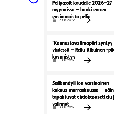
Pelipassit kaudelle 2026–27
myynnissä – hanki ennen
ensimmäistä peliä
06.08.2026
“Kannustava ilmapiiri syntyy
yhdessä – Reilu Aikuinen -pil
käynnistyy”
05.08.2026
Salibandyliiton varsinainen
kokous marraskuussa – näin
tapahtuvat ehdokasasettelu 
valinnat
04.08.2026