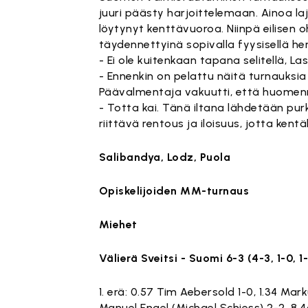
juuri päästy harjoittelemaan. Ainoa laj
löytynyt kenttävuoroa. Niinpä eilisen
täydennettyinä sopivalla fyysisellä her
- Ei ole kuitenkaan tapana selitellä, Las
- Ennenkin on pelattu näitä turnauksi
Päävalmentaja vakuutti, että huomenn
- Totta kai. Tänä iltana lähdetään p
riittävä rentous ja iloisuus, jotta ken
Salibandya, Lodz, Puola
Opiskelijoiden MM-turnaus
Miehet
Välierä Sveitsi - Suomi 6-3 (4-3, 1-0, 1
1. erä: 0.57 Tim Aebersold 1-0, 1.34 Mark
Manuel Engel (Michael Schiess) 2-2, 8.44