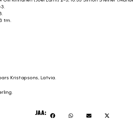
-3.
3.
-3 tm.
ars Kristapsons, Latvia.
rling.
JAA: