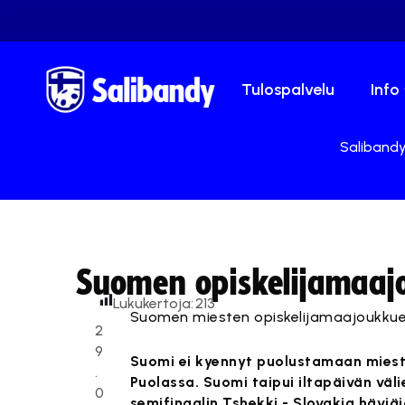
Tulospalvelu
Info
Salibandy.
Suomen opiskelijamaaj
Lukukertoja:
213
Suomen miesten opiskelijamaajoukkue t
2
9
Suomi ei kyennyt puolustamaan mies
.
Puolassa. Suomi taipui iltapäivän väli
0
semifinaalin Tshekki - Slovakia häviäj