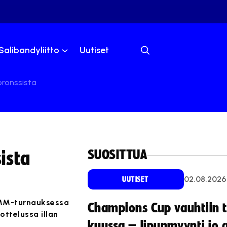
Salibandyliitto
Uutiset
ronssista
SUOSITTUA
ista
02.08.2026
UUTISET
 MM-turnauksessa
Champions Cup vauhtiin 
ottelussa illan
kuussa – lipunmyynti jo 