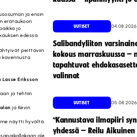
ausosuman ja ensin
kin erätaukoon
04.08.2026
UUTISET
 paikka jo
ukauksen edessä.
Salibandyliiton varsinain
ähtyivät peittäviin
kokous marraskuussa – 
ea kavennusta
tapahtuvat ehdokasasette
valinnat
ja
Lasse Eriksson
aan ja tehtiin
05.08.2026
UUTISET
ialan
ja Kevin
“Kannustava ilmapiiri sy
lme näytti hyvältä.
yhdessä – Reilu Aikuinen 
isapaikallakaan ole