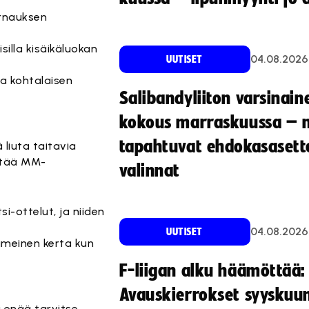
urnauksen
silla kisäikäluokan
04.08.2026
UUTISET
sa kohtalaisen
Salibandyliiton varsinain
kokous marraskuussa – 
tapahtuvat ehdokasasette
 liuta taitavia
ittää MM-
valinnat
-ottelut, ja niiden
04.08.2026
UUTISET
imeinen kerta kun
F-liigan alku häämöttää:
Avauskierrokset syyskuu
i enää tarvitse