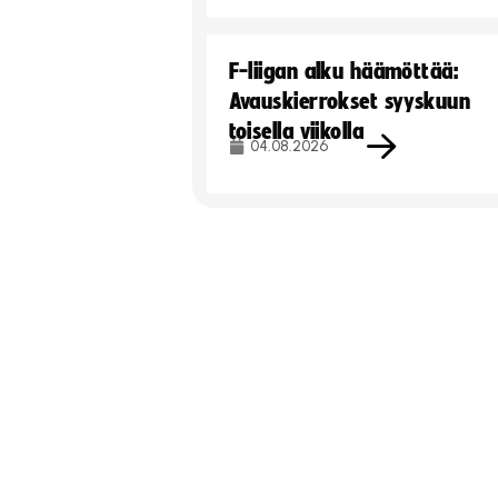
F-liigan alku häämöttää:
Avauskierrokset syyskuun
toisella viikolla
04.08.2026