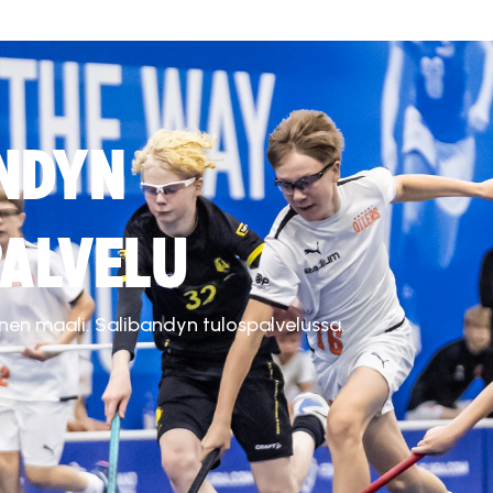
NDYN
ALVELU
inen maali. Salibandyn tulospalvelussa.