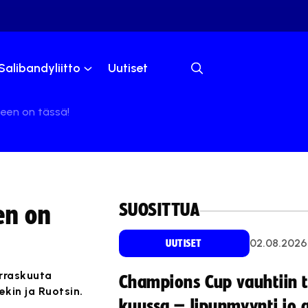
Salibandyliitto
Uutiset
een on tässä!
SUOSITTUA
en on
02.08.2026
UUTISET
rraskuuta
Champions Cup vauhtiin 
kin ja Ruotsin.
kuussa – lipunmyynti jo 