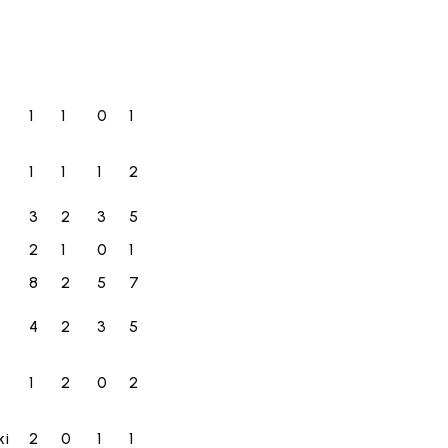
1
1
0
1
1
1
1
2
3
2
3
5
2
1
0
1
8
2
5
7
4
2
3
5
1
2
0
2
ki
2
0
1
1