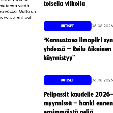
toisella viikolla
lmiutensa viedä
äivässä. Meillä on
kova potentiaali,
05.08.2026
UUTISET
“Kannustava ilmapiiri sy
yhdessä – Reilu Aikuinen 
käynnistyy”
06.08.2026
UUTISET
Pelipassit kaudelle 2026
myynnissä – hanki ennen
ensimmäistä peliä