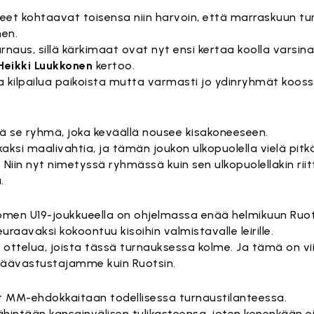
et kohtaavat toisensa niin harvoin, että marraskuun t
nen.
rnaus, sillä kärkimaat ovat nyt ensi kertaa koolla varsinai
Heikki Luukkonen
kertoo.
a ja kilpailua paikoista mutta varmasti jo ydinryhmät koos
elä se ryhmä, joka keväällä nousee kisakoneeseen.
ksi maalivahtia, ja tämän joukon ulkopuolella vielä pitkä
n. Niin nyt nimetyssä ryhmässä kuin sen ulkopuolellakin ri
.
men U19-joukkueella on ohjelmassa enää helmikuun Ruotsi
euraavaksi kokoontuu kisoihin valmistavalle leirille.
ottelua, joista tässä turnauksessa kolme. Ja tämä on vi
äävastustajamme kuin Ruotsin.
MM-ehdokkaitaan todellisessa turnaustilanteessa.
hintään kansainvälisen tulikasteensa, joten kenenkään e