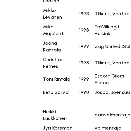
Laakso
Mikko
1998
Tiikerit, Vantaa
Levänen
Mika
EräViikingit,
1998
Majalahti
Helsinki
Joona
1999
Zug United (SUI
Rantala
Christian
1998
Tiikerit, Vantaa
Remes
Esport Oilers,
Toni Rintala
1999
Espoo
Eetu Sorvali
1998
Josba, Joensuu
Heikki
päävalmentaja
Luukkonen
Jyri Korsman
valmentaja