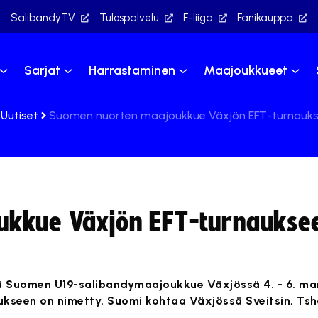
SalibandyTV
Tulospalvelu
F-liiga
Fanikauppa
Sarjat
Harrastaminen
Maajoukkueet
Uutiset
Suomen nuorten maajoukkue Växjön EFT-turnauks
ukkue Växjön EFT-turnaukse
 Suomen U19-salibandymaajoukkue Växjössä 4. - 6. ma
ukseen on nimetty. Suomi kohtaa Växjössä Sveitsin, Tshe