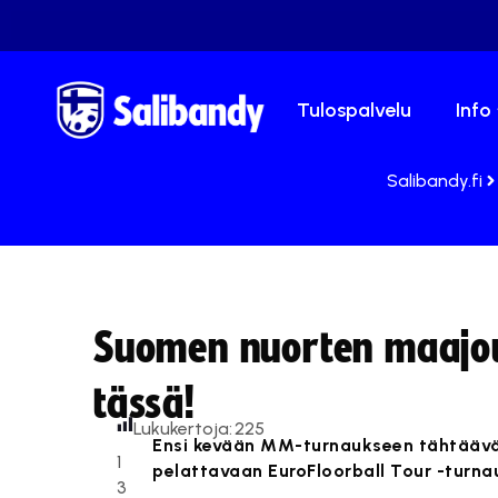
Tulospalvelu
Info
Salibandy.fi
Suomen nuorten maajo
tässä!
Lukukertoja:
225
Ensi kevään MM-turnaukseen tähtäävä
1
pelattavaan EuroFloorball Tour -turna
3