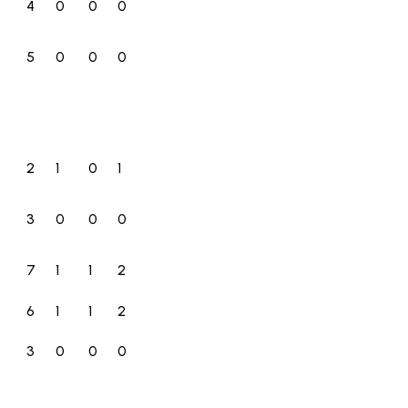
4
0
0
0
5
0
0
0
2
1
0
1
3
0
0
0
7
1
1
2
6
1
1
2
3
0
0
0