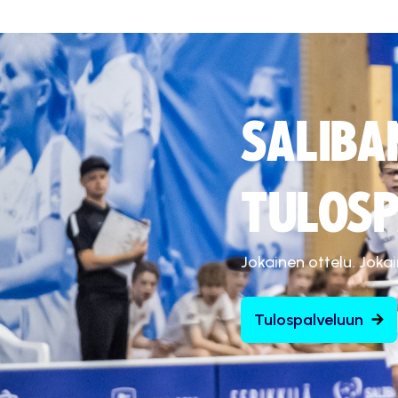
SALIBA
TULOSP
Jokainen ottelu. Joka
Tulospalveluun