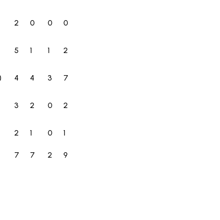
2
0
0
0
5
1
1
2
)
4
4
3
7
3
2
0
2
2
1
0
1
7
7
2
9