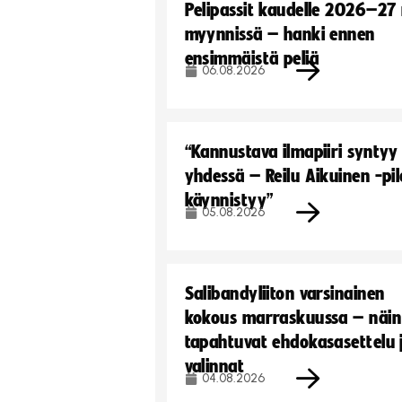
Pelipassit kaudelle 2026–27
myynnissä – hanki ennen
ensimmäistä peliä
06.08.2026
“Kannustava ilmapiiri syntyy
yhdessä – Reilu Aikuinen -pil
käynnistyy”
05.08.2026
Salibandyliiton varsinainen
kokous marraskuussa – näin
tapahtuvat ehdokasasettelu 
valinnat
04.08.2026