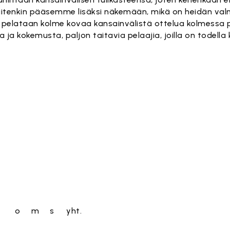
 kuitenkin pääsemme lisäksi näkemään, mikä on heidän va
un pelataan kolme kovaa kansainvälistä ottelua kolmessa p
 ja kokemusta, paljon taitavia pelaajia, joilla on todella 
o
m
s
yht.