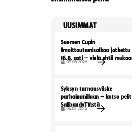
UUSIMMAT
Suomen Cupin
ilmoittautumisaikaa jatkettu
16.8. asti – vielä ehtii muka
07.08.2026
Syksyn turnausvilske
parhaimmillaan – katso pelit
SalibandyTV:stä
06.08.2026