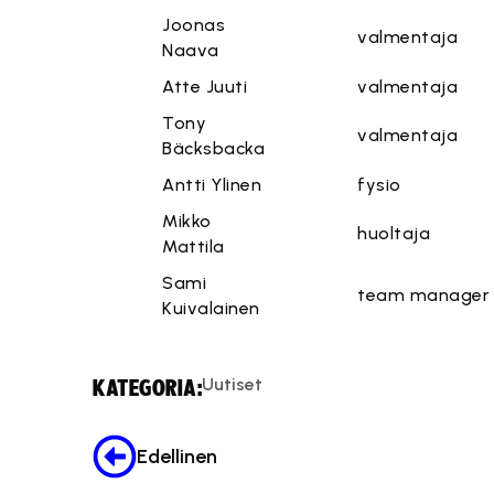
Joonas
valmentaja
Naava
Atte Juuti
valmentaja
Tony
valmentaja
Bäcksbacka
Antti Ylinen
fysio
Mikko
huoltaja
Mattila
Sami
team manager
Kuivalainen
Uutiset
KATEGORIA:
Edellinen