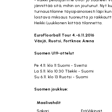
jännittää sitä, mihin on joutunut. Nyt
turnaustilanne täysipainoisesti läpi k
loistava miksaus tuoreutta ja raikkautta
Heikki Luukkonen kiittää tilannetta.
EuroFloorball Tour 4.-6.11.2016
Växjö, Ruotsi, Fortknox Arena
Suomen U19-ottelut
Pe 4.11. klo 11 Suomi - Sveitsi
La 5.11. klo 10:30 Tšekki - Suomi
Su 6.11. klo 13 Ruotsi - Suomi
Suomen joukkue:
Maalivahdit
Sakari
EräViikingit,