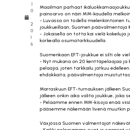
.1
Maailman parhaat ikäluokkamaajoukkue
0
painoarvo on näin MM-kaudella melkoi
.
- Luvassa on todella mielenkiintoinen tu
2
joukkueillaan, Suomen päävalmentaja
0
- Jokaisella on totta kai vielä kokeiluj
1
korkealla osumatarkkuudella.
6
Suomenkaan EFT-joukkue ei silti ole vi
- Nyt mukana on 20 kenttäpelaajaa ja ka
pelaajia, joten tarkkailu jatkuu edellee
ehdokkaita, päävalmentaja muistuttaa
Marraskuun EFT-turnauksen jälkeen Suo
jälkeen onkin aika valita joukkue, joka s
- Pelaamme ennen MM-kisoja enää viisi 
pääsemme näkemään livenä muutkin p
Växjössä Suomen valmentajat näkevät 
- Kaikki pelaajamme ovat jo saaneet vä