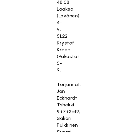
48.08
Laakso
(Levänen)
4-
9,
51.22
Krystof
Krbec
(Pakosta)
5-
9.
Torjunnat:
Jan
Eckhardt
Tshekki
9+7+3=19,
Sakari
Pulkkinen
Suomi