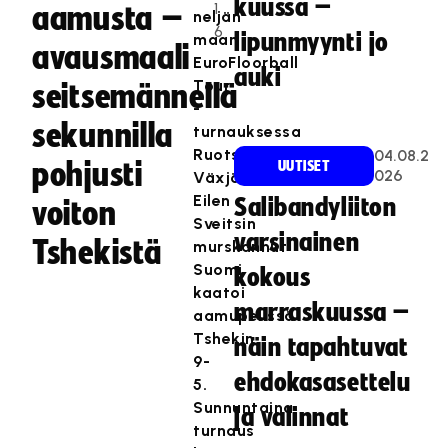
kuussa –
1
aamusta –
neljän
6
lipunmyynti jo
maan
avausmaali
EuroFloorball
auki
Tour
seitsemännellä
-
sekunnilla
turnauksessa
Ruotsin
04.08.2
pohjusti
UUTISET
026
Växjössä.
Eilen
Salibandyliiton
voiton
Sveitsin
varsinainen
Tshekistä
murskannut
Suomi
kokous
kaatoi
marraskuussa –
aamupelissä
Tshekin
näin tapahtuvat
9-
ehdokasasettelu
5.
Sunnuntaina
ja valinnat
turnaus