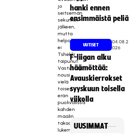
jo
hanki ennen
seitsemän
ensimmäistä peliä
sekunnin
jälkeen,
mutta
helpolla
04.08.2
UUTISET
ei
026
Tshekki
F-liigan alku
taipunut.
häämöttää:
Vastustaja
nousi
Avauskierrokset
vielä
syyskuun toisella
toisen
erän
viikolla
puolivälissä
kahden
maalin
takaa
UUSIMMAT
lukemiin