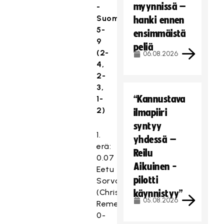
myynnissä –
-
Suomi
hanki ennen
5-
ensimmäistä
9
peliä
(2-
06.08.2026
4,
2-
3,
“Kannustava
1-
2)
ilmapiiri
syntyy
1.
yhdessä –
erä:
Reilu
0.07
Aikuinen -
Eetu
pilotti
Sorvali
(Christian
käynnistyy”
05.08.2026
Remes)
0-