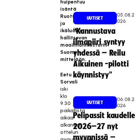
huipentuu
isäntä
05.08.2
Ruotsin
UUTISET
026
ja
“Kannustava
ikäluokan
hallitsevan
ilmapiiri syntyy
maailmanmestarin
yhdessä – Reilu
Suomen
mittelöön.
Aikuinen -pilotti
käynnistyy”
Eetu
Sorvali
iski
klo
06.08.2
UUTISET
9.30
026
paikallista
Pelipassit kaudelle
aikaa
alkaneen
2026–27 nyt
ottelun
myynnissä –
avausmaalin