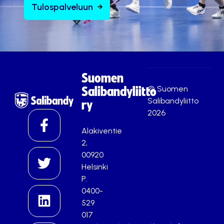
Tulospalveluun
Suomen
© Suomen
Salibandyliitto
Salibandyliitto
ry
2026
Alakiventie
2,
00920
Helsinki
P.
0400-
529
017