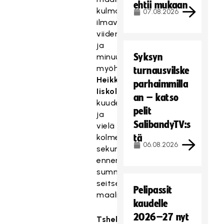
ehtii mukaan
kulmalta
07.08.2026
ilmaveivillä
viidennen
ja
Syksyn
minuuttia
myöhemmin
turnausvilske
Heikki
parhaimmilla
Iiskola
an – katso
kuudennen
pelit
ja
SalibandyTV:s
vielä
kolme
tä
06.08.2026
sekuntia
ennen
summeria
seitsemännen
Pelipassit
maalin.
kaudelle
2026–27 nyt
Tshekki