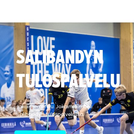
SALIBANDYN
TULOSPALVELU
Jokainen ottelu. Jokainen maali.
Salibandyn tulospalvelussa.