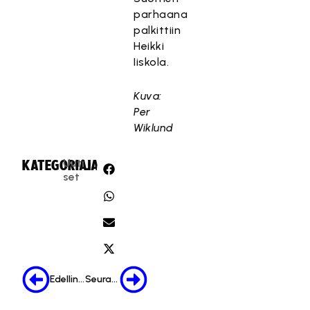
parhaana
palkittiin
Heikki
Iiskola.
Kuva:
Per
Wiklund
Uuti
KATEGORIA:
JAA:
set
Edellinen
Seuraava