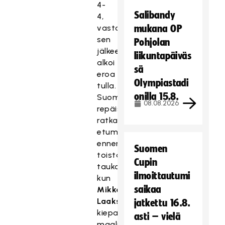
4-
Salibandy
4,
vasta
mukana OP
sen
Pohjolan
jälkeen
liikuntapäiväs
alkoi
sä
eroa
Olympiastadi
tulla.
onilla 15.8.
Suomi
08.08.2026
repäisi
ratkaisevan
etumatkan
ennen
Suomen
toista
Cupin
taukoa,
ilmoittautumi
kun
saikaa
Mikko
Laakso
jatkettu 16.8.
kiepautti
asti – vielä
maalin