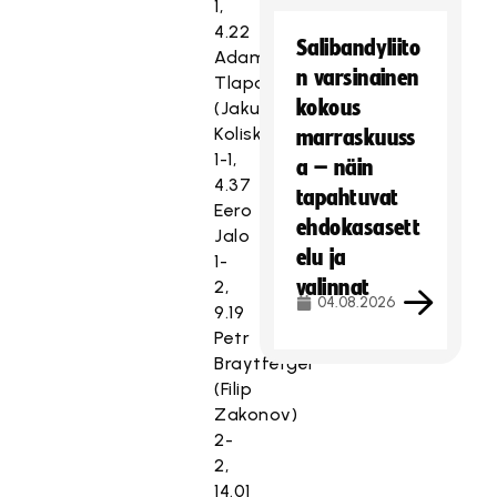
1,
4.22
Salibandyliito
Adam
n varsinainen
Tlapak
kokous
(Jakub
Kolisko)
marraskuuss
1-1,
a – näin
4.37
tapahtuvat
Eero
ehdokasasett
Jalo
elu ja
1-
valinnat
2,
04.08.2026
9.19
Petr
Braytferger
(Filip
Zakonov)
2-
2,
14.01