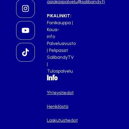
asiakaspalvelu@salibandy.fi
PIKALINKIT:
Fanikauppa
|
Kausi-
info
Palvelusivusto
|
Pelipassit
SalibandyTV
|
Tulospalvelu
Info
Yhteystiedot
Henkilöstö
Laskutustiedot