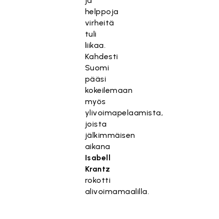
ja
helppoja
virheitä
tuli
liikaa.
Kahdesti
Suomi
pääsi
kokeilemaan
myös
ylivoimapelaamista,
joista
jälkimmäisen
aikana
Isabell
Krantz
rokotti
alivoimamaalilla.