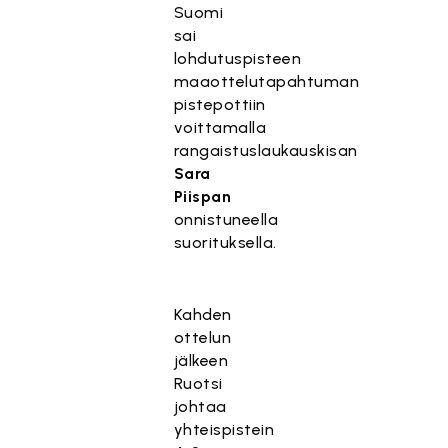
Suomi
sai
lohdutuspisteen
maaottelutapahtuman
pistepottiin
voittamalla
rangaistuslaukauskisan
Sara
Piispan
onnistuneella
suorituksella.
Kahden
ottelun
jälkeen
Ruotsi
johtaa
yhteispistein