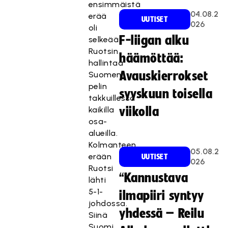
ensimmäistä
04.08.2
erää
UUTISET
026
oli
F-liigan alku
selkeää
Ruotsin
häämöttää:
hallintaa
Avauskierrokset
Suomen
pelin
syyskuun toisella
takkuillessa
kaikilla
viikolla
osa-
alueilla.
Kolmanteen
05.08.2
erään
UUTISET
026
Ruotsi
“Kannustava
lähti
5-1-
ilmapiiri syntyy
johdossa.
yhdessä – Reilu
Siinä
Suomi