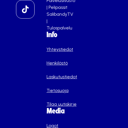
Palvelusivusto
|
Pelipassit
SalibandyTV
|
Tulospalvelu
Info
Yhteystiedot
Henkilöstö
Laskutustiedot
Tietosuoja
Tilaa uutiskirje
Media
Logot