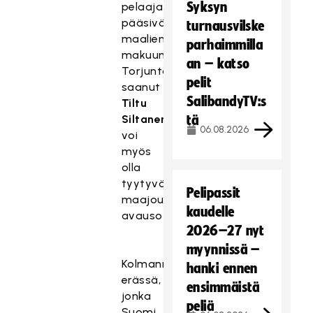
Syksyn
pelaajat
pääsivät
turnausvilske
maalien
parhaimmilla
makuun.
an – katso
Torjuntavastuun
pelit
saanut
SalibandyTV:s
Tiltu
Siltanen
tä
06.08.2026
voi
myös
olla
tyytyväinen
Pelipassit
maajoukkueuransa
kaudelle
avausotteluun.
2026–27 nyt
myynnissä –
Kolmannessa
hanki ennen
erässä,
ensimmäistä
jonka
peliä
Suomi