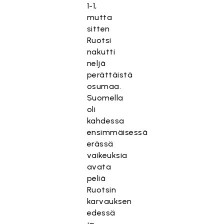
1-1,
mutta
sitten
Ruotsi
nakutti
neljä
perättäistä
osumaa.
Suomella
oli
kahdessa
ensimmäisessä
erässä
vaikeuksia
avata
peliä
Ruotsin
karvauksen
edessä