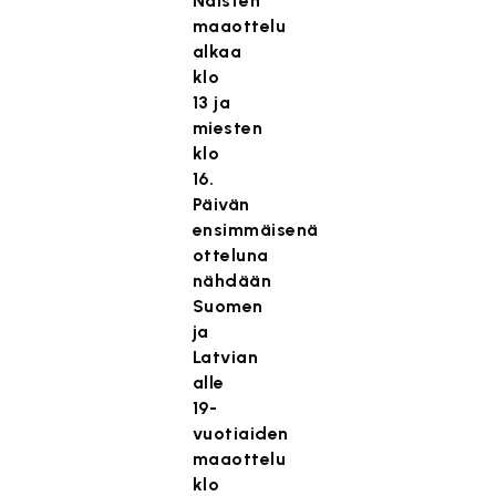
Naisten
maaottelu
alkaa
klo
13 ja
miesten
klo
16.
Päivän
ensimmäisenä
otteluna
nähdään
Suomen
ja
Latvian
alle
19-
vuotiaiden
maaottelu
klo