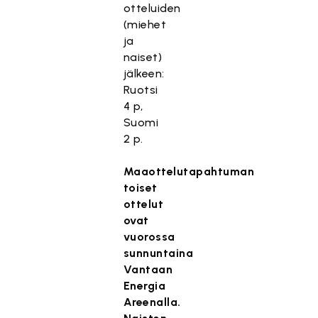
otteluiden
(miehet
ja
naiset)
jälkeen:
Ruotsi
4 p,
Suomi
2 p.
Maaottelutapahtuman
toiset
ottelut
ovat
vuorossa
sunnuntaina
Vantaan
Energia
Areenalla.