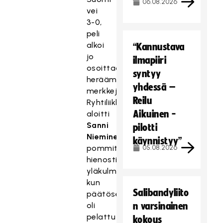
06.08.2026
vei
3-0,
peli
alkoi
“Kannustava
jo
ilmapiiri
osoittaa
syntyy
heräämisen
yhdessä –
merkkejä.
Reilu
Ryhtiliikkeen
Aikuinen -
aloitti
Sanni
pilotti
Nieminen
käynnistyy”
pommittamalla
05.08.2026
hienosti
yläkulmaan,
kun
Salibandyliito
päätöserää
oli
n varsinainen
pelattu
kokous