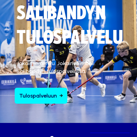
SALIBANDYN
TULOSPALVELU
Jokainen ottelu. Jokainen maali.
Salibandyn tulospalvelussa.
Tulospalveluun