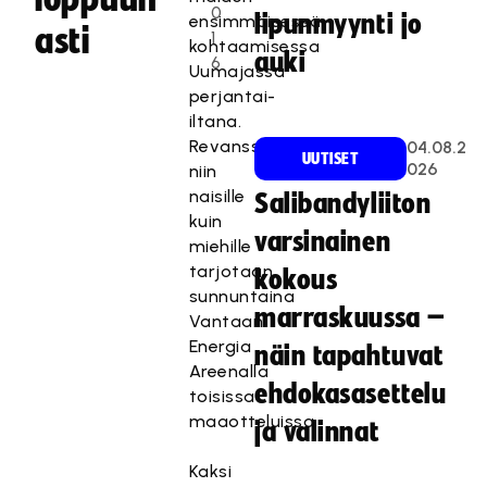
0
lipunmyynti jo
ensimmäisessä
asti
1
kohtaamisessa
auki
6
Uumajassa
perjantai-
iltana.
Revanssia
04.08.2
UUTISET
026
niin
naisille
Salibandyliiton
kuin
varsinainen
miehille
tarjotaan
kokous
sunnuntaina
marraskuussa –
Vantaan
Energia
näin tapahtuvat
Areenalla
ehdokasasettelu
toisissa
maaotteluissa.
ja valinnat
Kaksi