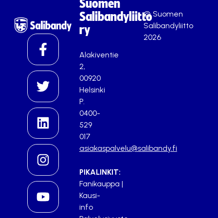
Suomen
© Suomen
Salibandyliitto
Salibandyliitto
ry
2026
Alakiventie
2,
00920
Helsinki
P.
0400-
529
017
asiakaspalvelu@salibandy.fi
PIKALINKIT:
Fanikauppa
|
Kausi-
info