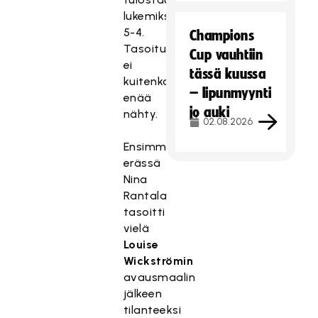
lukemiksi
5-4.
Champions
Tasoitusosumaa
Cup vauhtiin
ei
tässä kuussa
kuitenkaan
– lipunmyynti
enää
jo auki
nähty.
02.08.2026
Ensimmäisessä
erässä
Nina
Rantala
tasoitti
vielä
Louise
Wickströmin
avausmaalin
jälkeen
tilanteeksi