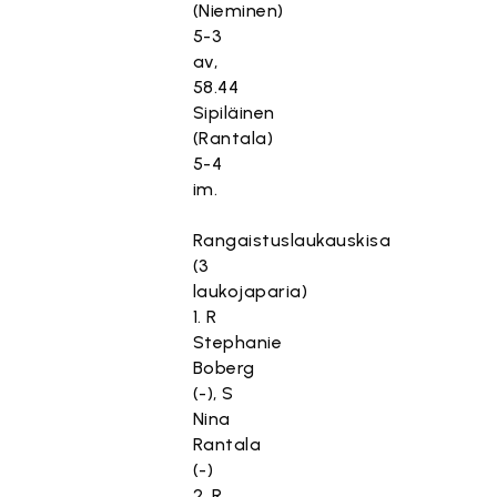
(Nieminen)
5-3
av,
58.44
Sipiläinen
(Rantala)
5-4
im.
Rangaistuslaukauskisa
(3
laukojaparia)
1. R
Stephanie
Boberg
(-), S
Nina
Rantala
(-)
2. R