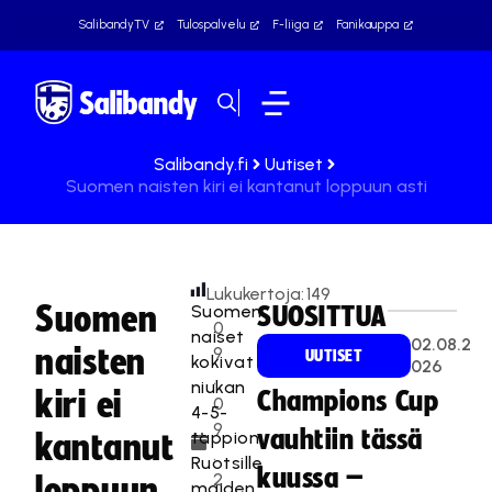
SalibandyTV
Tulospalvelu
F-liiga
Fanikauppa
Salibandy.fi
Uutiset
Suomen naisten kiri ei kantanut loppuun asti
Lukukertoja:
149
Suomen
Suomen
SUOSITTUA
0
naiset
02.08.2
naisten
9
UUTISET
kokivat
026
.
niukan
kiri ei
Champions Cup
0
4-5-
9
vauhtiin tässä
tappion
kantanut
.
Ruotsille
kuussa –
2
loppuun
maiden