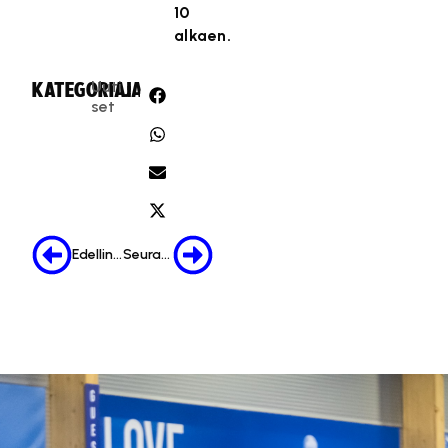
10
alkaen.
Uuti
KATEGORIA:
JAA:
set
Edellinen
Seuraava