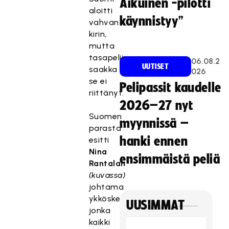
Aikuinen -pilotti
aloitti
käynnistyy”
vahvan
kirin,
mutta
tasapeliin
06.08.2
UUTISET
saakka
026
se ei
Pelipassit kaudelle
riittänyt.
2026–27 nyt
Suomen
myynnissä –
parasta
hanki ennen
esitti
Nina
ensimmäistä peliä
Rantalan
(kuvassa)
johtama
ykkösketju,
UUSIMMAT
jonka
kaikki