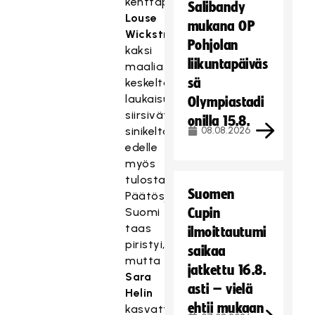
kenttäpuoliskolle.
Salibandy
Louse
mukana OP
Wickströmin
Pohjolan
kaksi
liikuntapäiväs
maalia
sä
keskeltä
laukaisusektoria
Olympiastadi
siirsivät
onilla 15.8.
sinikeltaiset
08.08.2026
edelle
myös
tulostaululla.
Suomen
Päätösjaksolle
Suomi
Cupin
taas
ilmoittautumi
piristyi,
saikaa
mutta
jatkettu 16.8.
Sara
asti – vielä
Helin
ehtii mukaan
kasvatti