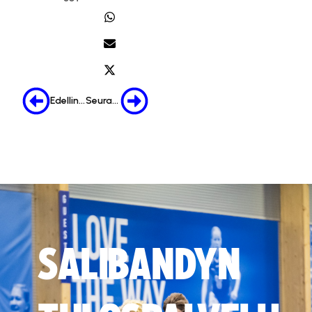
Edellinen
Seuraava
SALIBANDYN