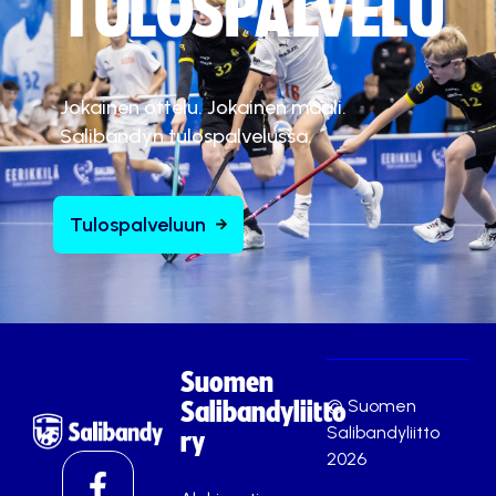
TULOSPALVELU
Jokainen ottelu. Jokainen maali.
Salibandyn tulospalvelussa.
Tulospalveluun
Suomen
© Suomen
Salibandyliitto
Salibandyliitto
ry
2026