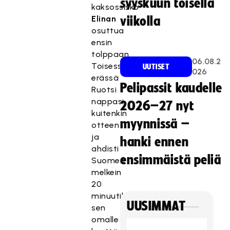
syyskuun toisella
kaksossisko
Elinan
viikolla
osuttua
ensin
tolppaan.
06.08.2
Toisessa
UUTISET
026
erässä
Pelipassit kaudelle
Ruotsi
nappasi
2026–27 nyt
kuitenkin
myynnissä –
otteen
ja
hanki ennen
ahdisti
ensimmäistä peliä
Suomen
melkein
20
minuutiksi
UUSIMMAT
sen
omalle