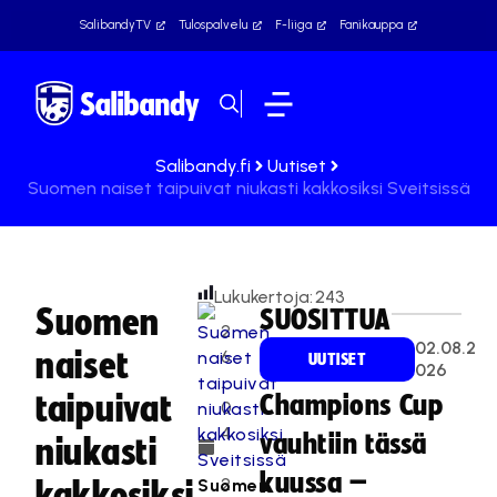
SalibandyTV
Tulospalvelu
F-liiga
Fanikauppa
Salibandy.fi
Uutiset
Suomen naiset taipuivat niukasti kakkosiksi Sveitsissä
Lukukertoja:
243
Suomen
SUOSITTUA
2
02.08.2
naiset
6
UUTISET
026
.
taipuivat
Champions Cup
0
4
vauhtiin tässä
niukasti
.
kuussa –
2
Suomen
kakkosiksi