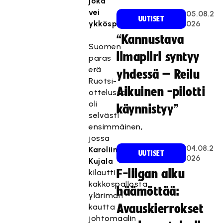
joka
vei
05.08.2
UUTISET
ykköspaikan.
026
“Kannustava
Suomen
ilmapiiri syntyy
paras
erä
yhdessä – Reilu
Ruotsi-
Aikuinen -pilotti
ottelussa
oli
käynnistyy”
selvästi
ensimmäinen,
jossa
04.08.2
Karoliina
UUTISET
026
Kujala
F-liigan alku
kilautti
kakkospallosta
häämöttää:
yläriman
kautta
Avauskierrokset
johtomaalin