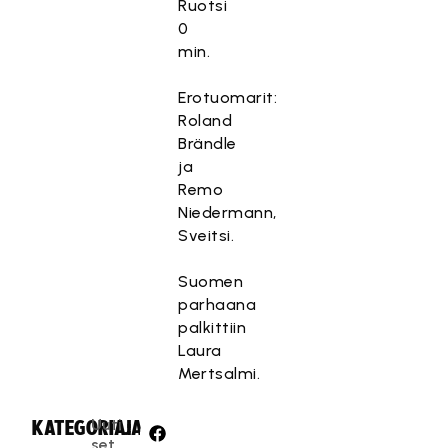
Ruotsi
0
min.
Erotuomarit:
Roland
Brändle
ja
Remo
Niedermann,
Sveitsi.
Suomen
parhaana
palkittiin
Laura
Mertsalmi.
Uuti
KATEGORIA:
JAA:
set