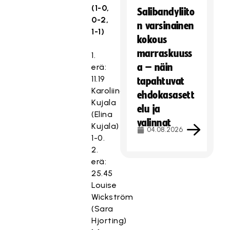
(1-0,
Salibandyliito
0-2,
n varsinainen
1-1)
kokous
marraskuuss
1.
a – näin
erä:
11.19
tapahtuvat
Karoliina
ehdokasasett
Kujala
elu ja
(Elina
valinnat
Kujala)
04.08.2026
1-0.
2.
erä:
25.45
Louise
Wickström
(Sara
Hjorting)