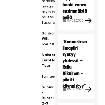
maalivahtia
hanki ennen
hyvän
ensimmäistä
myllytyksen
muttei
peliä
06.08.2026
tasoitusta.
Salibandya,
Will,
“Kannustava
Sveitsi
ilmapiiri
syntyy
Naisten
EuroFloorball
yhdessä –
Tour
Reilu
-
Aikuinen -
turnaus
pilotti
käynnistyy”
Suomi
05.08.2026
-
Ruotsi
2-3