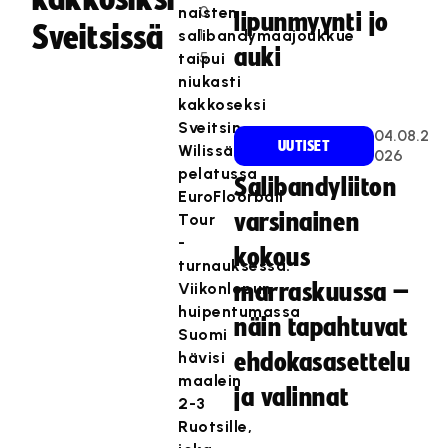
0
naisten
lipunmyynti jo
Sveitsissä
1
salibandymaajoukkue
auki
5
taipui
niukasti
kakkoseksi
Sveitsin
04.08.2
UUTISET
Wilissä
026
pelatussa
Salibandyliiton
EuroFloorball
varsinainen
Tour
-
kokous
turnauksessa.
Viikonlopun
marraskuussa –
huipentumassa
näin tapahtuvat
Suomi
hävisi
ehdokasasettelu
maalein
ja valinnat
2-3
Ruotsille,