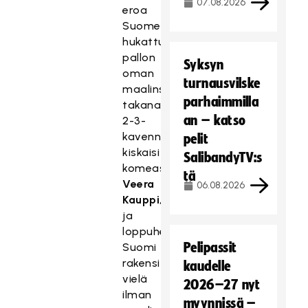
07.08.2026
eroa
Suomen
hukattua
pallon
Syksyn
oman
turnausvilske
maalinsa
parhaimmilla
takana.Suomen
an – katso
2-3-
kavennuksen
pelit
kiskaisi
SalibandyTV:s
komeasti
tä
Veera
06.08.2026
Kauppi
,
ja
loppuhetkille
Pelipassit
Suomi
rakensi
kaudelle
vielä
2026–27 nyt
ilman
myynnissä –