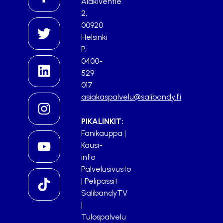
Alakiventie
2,
00920
Helsinki
P.
0400-
529
017
asiakaspalvelu@salibandy.fi
PIKALINKIT:
Fanikauppa
|
Kausi-
info
Palvelusivusto
|
Pelipassit
SalibandyTV
|
Tulospalvelu